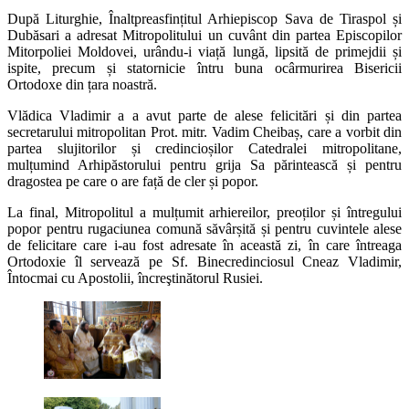
După Liturghie, Înaltpreasfințitul Arhiepiscop Sava de Tiraspol și
Dubăsari a adresat Mitropolitului un cuvânt din partea Episcopilor
Mitorpoliei Moldovei, urându-i viață lungă, lipsită de primejdii și
ispite, precum și statornicie întru buna ocârmurirea Bisericii
Ortodoxe din țara noastră.
Vlădica Vladimir a a avut parte de alese felicitări și din partea
secretarului mitropolitan Prot. mitr. Vadim Cheibaș, care a vorbit din
partea slujitorilor și credincioșilor Catedralei mitropolitane,
mulțumind Arhipăstorului pentru grija Sa părintească și pentru
dragostea pe care o are față de cler și popor.
La final, Mitropolitul a mulțumit arhiereilor, preoților și întregului
popor pentru rugaciunea comună săvârșită și pentru cuvintele alese
de felicitare care i-au fost adresate în această zi, în care întreaga
Ortodoxie îl servează pe Sf. Binecredinciosul Cneaz Vladimir,
Întocmai cu Apostolii, încreştinătorul Rusiei.