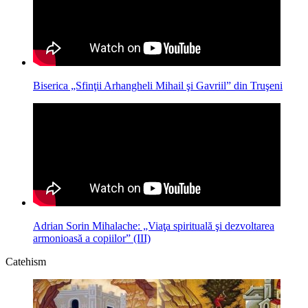
Biserica „Sfinţii Arhangheli Mihail şi Gavriil” din Truşeni
Adrian Sorin Mihalache: „Viaţa spirituală şi dezvoltarea
armonioasă a copiilor” (III)
Catehism