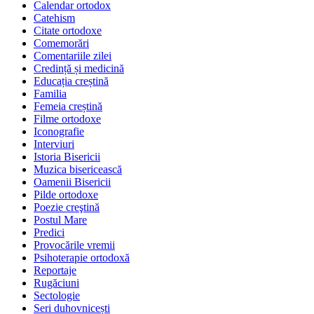
Calendar ortodox
Catehism
Citate ortodoxe
Comemorări
Comentariile zilei
Credință și medicină
Educația creștină
Familia
Femeia creștină
Filme ortodoxe
Iconografie
Interviuri
Istoria Bisericii
Muzica bisericească
Oamenii Bisericii
Pilde ortodoxe
Poezie creştină
Postul Mare
Predici
Provocările vremii
Psihoterapie ortodoxă
Reportaje
Rugăciuni
Sectologie
Seri duhovnicești