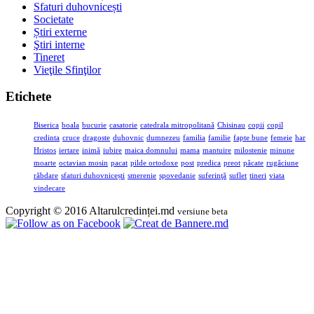
Sfaturi duhovnicești
Societate
Știri externe
Ştiri interne
Tineret
Vieţile Sfinţilor
Etichete
Biserica
boala
bucurie
casatorie
catedrala mitropolitană
Chisinau
copii
copil
credinta
cruce
dragoste
duhovnic
dumnezeu
familia
familie
fapte bune
femeie
har
Hristos
iertare
inimă
iubire
maica domnului
mama
mantuire
milostenie
minune
moarte
octavian mosin
pacat
pilde ortodoxe
post
predica
preot
păcate
rugăciune
răbdare
sfaturi duhovnicești
smerenie
spovedanie
suferinţă
suflet
tineri
viata
vindecare
Copyright © 2016 Altarulcredinței.md
versiune beta