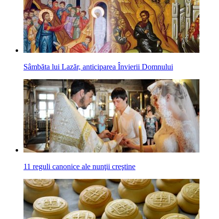
Sâmbăta lui Lazăr, anticiparea Învierii Domnului
11 reguli canonice ale nunţii creştine