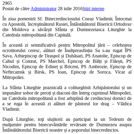
2965
Postat de către
Administrator
28 iulie 2016
Ştiri interne
În ziua pomenirii Sf. Binecredinciosului Cneaz Vladimir, Întocmai
cu Apostolii, încreştinătorul Rusiei, Întâistătătorul Bisericii Ortodoxe
din Moldova a săvârșit Sfânta și Dumnezeiasca Liturghie la
Catedrala mitropolitană din Capitală.
În această zi semnificativă pentru Mitropolitul țării – celebrarea
ocrotitorului ceresc, alături de Înaltpreasfinția Sa s-au rugat ÎPS
Sava, Arhiepiscop de Tiraspol și Dubăsari, PS Anatolie, Episcop de
Cahul și Comrat, PS Marchel, Episcop de Bălți și Fălești, PS
Nicodim, Episcop de Edineț și Briceni, PS Ambrozie, Episcop de
Neftecamsk și Birsk, PS Ioan, Episcop de Soroca, Vicar al
Mitropoliei.
La Sfânta Liturghie praznicală a coliturghisit Arhipăstorului și un
impunător sobor de preoți și diaconi din întreg cuprinsul Mitropoliei,
iar Catedrala mitropolitană a fost arhiplină de credincioși dornici de
a se ruga în această zi alături de păstorul lor drag – Vlădica
Vladimir.
După Liturghie, toţi slujitorii au participat la un Tedeum de
mulţumire pentru binecuvântările revărsate de Dumnezeu asupra
Întâistătătorului Bisericii noastre și a poporului binecredincios.