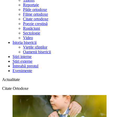
Tineret
Reportaje
Pilde ortodoxe
Filme ortodoxe
Citate ortodoxe
Poezie creştină
Rugăciuni
Sectologie
Video
Istoria bisericii
Vieţile sfinţilor
Oamenii bisericii
Ştiri interne
Știri externe
Întreabă preotul
Evenimente
Actualitate
Citate Ortodoxe