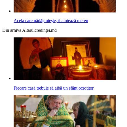
Acela care nădăjduiește, înaintează mereu
Din arhiva Altarulcredinței.md
Fiecare casă trebuie să aibă un sfânt ocrotitor