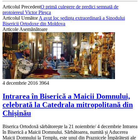
Articolul Precedent
O primă culegere de predici semnată de
protoiereul Victor Pleşca
Articolul Următor
A avut loc ședința extraordinară a Sinodului
Bisericii Ortodoxe din Moldova
Articole Asemănătoare
4 decembrie 2016
3964
Intrarea în Biserică a Maicii Domnului,
celebrată la Catedrala mitropolitană din
Chişinău
Biserica Ortodoxă sărbătorește la 21 noiembrie/ 4 decembrie Intrarea
în Biserică a Maicii Domnului. Sărbătoarea, numită și Aducerea
Maicii Domnului la Templu, este unul din Praznicele Împărătești ale