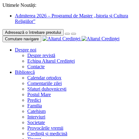
Ultimele Noutăți:
Admiterea 2026 – Programul de Master „Istoria și Cultura
Religiilor”
Adresează o întrebare preotului
Comutare navigare
Despre noi
Despre revistă
Echipa Altarul Credinței
Contacte
Bibliotecă
Calendar ortodox
Comentariile zilei
Sfaturi duhovnicești
Postul Mare
Predici
Familia
Catehism
Interviuri
Societate
Provocările vremii
Credință și medicină