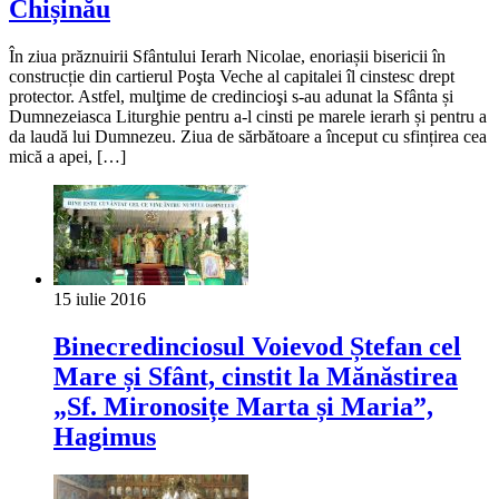
Chișinău
În ziua prăznuirii Sfântului Ierarh Nicolae, enoriașii bisericii în
construcție din cartierul Poşta Veche al capitalei îl cinstesc drept
protector. Astfel, mulţime de credincioşi s-au adunat la Sfânta și
Dumnezeiasca Liturghie pentru a-l cinsti pe marele ierarh și pentru a
da laudă lui Dumnezeu. Ziua de sărbătoare a început cu sfințirea cea
mică a apei, […]
15 iulie 2016
Binecredinciosul Voievod Ștefan cel
Mare și Sfânt, cinstit la Mănăstirea
„Sf. Mironosițe Marta și Maria”,
Hagimus