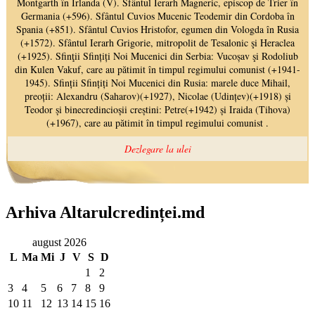
Arhiva Altarulcredinței.md
august 2026
L
Ma
Mi
J
V
S
D
1
2
3
4
5
6
7
8
9
10
11
12
13
14
15
16