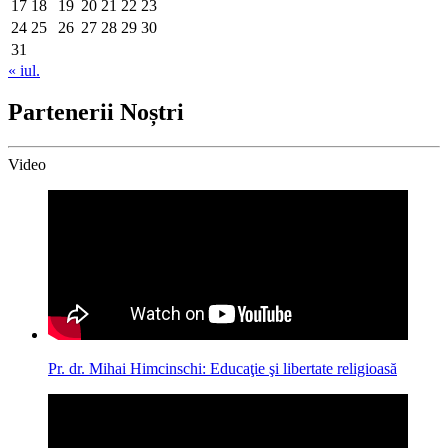
17
18
19
20
21
22
23
24
25
26
27
28
29
30
31
« iul.
Partenerii Noștri
Video
Pr. dr. Mihai Himcinschi: Educaţie şi libertate religioasă