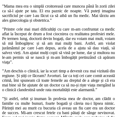
”Mama mea era o simplă croitoreasă care muncea până în zorii zilei
ca să-l ajute pe tata. El era paznic de noapte. Vă puteți imagina
sacrificiul pe care l-au făcut ca să aibă un fiu medic. Mai târziu am
ales ginecologia și obstetrica.”
”Printre cele mai mari dificultăți cu care m-am confruntat ca medic
aflat la început de drum a fost ciocnirea cu realitatea profesiei mele.
Pe termen lung, doctorii devin bogați, dar eu voiam mai mult, voiam
să mă îmbogățesc și să am mai mulți bani. Astfel, am violat
jurământul pe care l-am depus, acela de a ajuta să dau viață, să
salvez vieți. Am ajutat mulți copii să vină pe lume, dar și multora nu
le-am permis să se nască și m-am îmbogățit pretinzând că apăram
viaţa”.
”Am deschis o clinică, iar la scurt timp a devenit cea mai vizitată din
regiune. Și știți ce făceam? Avorturi. Iar ca toți cei care comit această
crimă, îmi spuneam că toate femeile au dreptul de a alege și că era
mai bine să fie ajutate de un doctor ca să nu-și riște viața mergând la
o clinică clandestină unde rata mortalității este alarmantă.”
”Și astfel, orbit și inuman în profesia mea de doctor, am clădit o
familie cu multe bunuri, foarte bogată și căreia nu-i lipsea nimic.
Părinții mei au murit cu bucuria că aveau un fiu care era un doctor
de succes. Mi-am crescut fetele cu bani pătați de sânge nevinovat.