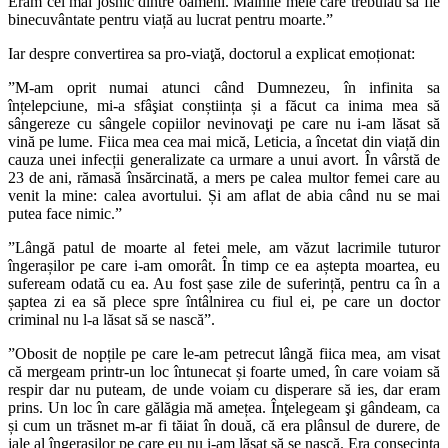
Eram cel mai josnic dintre oameni. Mâinile mele care trebuiau să fie
binecuvântate pentru viață au lucrat pentru moarte.”
Iar despre convertirea sa pro-viaţă, doctorul a explicat emoționat:
”M-am oprit numai atunci când Dumnezeu, în infinita sa
înțelepciune, mi-a sfâşiat conștiința și a făcut ca inima mea să
sângereze cu sângele copiilor nevinovaţi pe care nu i-am lăsat să
vină pe lume. Fiica mea cea mai mică, Leticia, a încetat din viață din
cauza unei infecții generalizate ca urmare a unui avort. În vârstă de
23 de ani, rămasă însărcinată, a mers pe calea multor femei care au
venit la mine: calea avortului. Și am aflat de abia când nu se mai
putea face nimic.”
”Lângă patul de moarte al fetei mele, am văzut lacrimile tuturor
îngerașilor pe care i-am omorât. În timp ce ea aștepta moartea, eu
sufeream odată cu ea. Au fost șase zile de suferință, pentru ca în a
șaptea zi ea să plece spre întâlnirea cu fiul ei, pe care un doctor
criminal nu l-a lăsat să se nască”.
”Obosit de nopțile pe care le-am petrecut lângă fiica mea, am visat
că mergeam printr-un loc întunecat și foarte umed, în care voiam să
respir dar nu puteam, de unde voiam cu disperare să ies, dar eram
prins. Un loc în care gălăgia mă amețea. Înţelegeam şi gândeam, ca
și cum un trăsnet m-ar fi tăiat în două, că era plânsul de durere, de
jale al îngerașilor pe care eu nu i-am lăsat să se nască. Era consecința