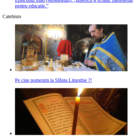
Episcopul Ioan (Moşneguţu): „Biserica şi şcoala: parteneriat
pentru educaţie.”
Catehism
Pe cine pomenim la Sfânta Liturghie ?!