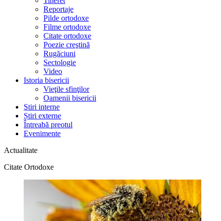
Tineret
Reportaje
Pilde ortodoxe
Filme ortodoxe
Citate ortodoxe
Poezie creştină
Rugăciuni
Sectologie
Video
Istoria bisericii
Vieţile sfinţilor
Oamenii bisericii
Ştiri interne
Știri externe
Întreabă preotul
Evenimente
Actualitate
Citate Ortodoxe