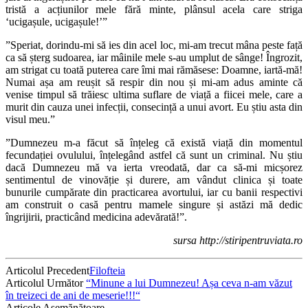
tristă a acțiunilor mele fără minte, plânsul acela care striga
‘ucigașule, ucigașule!’”
”Speriat, dorindu-mi să ies din acel loc, mi-am trecut mâna peste față
ca să șterg sudoarea, iar mâinile mele s-au umplut de sânge! Îngrozit,
am strigat cu toată puterea care îmi mai rămăsese: Doamne, iartă-mă!
Numai așa am reușit să respir din nou și mi-am adus aminte că
venise timpul să trăiesc ultima suflare de viață a fiicei mele, care a
murit din cauza unei infecții, consecință a unui avort. Eu știu asta din
visul meu.”
”Dumnezeu m-a făcut să înțeleg că există viață din momentul
fecundației ovulului, înțelegând astfel că sunt un criminal. Nu știu
dacă Dumnezeu mă va ierta vreodată, dar ca să-mi micșorez
sentimentul de vinovăție și durere, am vândut clinica și toate
bunurile cumpărate din practicarea avortului, iar cu banii respectivi
am construit o casă pentru mamele singure și astăzi mă dedic
îngrijirii, practicând medicina adevărată!”.
sursa http://stiripentruviata.ro
Articolul Precedent
Filofteia
Articolul Următor
“Minune a lui Dumnezeu! Așa ceva n-am văzut
în treizeci de ani de meserie!!!“
Articole Asemănătoare