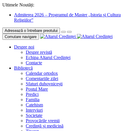
Ultimele Noutăți:
Admiterea 2026 – Programul de Master „Istoria și Cultura
Religiilor”
Adresează o întrebare preotului
Comutare navigare
Despre noi
Despre revistă
Echipa Altarul Credinței
Contacte
Bibliotecă
Calendar ortodox
Comentariile zilei
Sfaturi duhovnicești
Postul Mare
Predici
Familia
Catehism
Interviuri
Societate
Provocările vremii
Credință și medicină