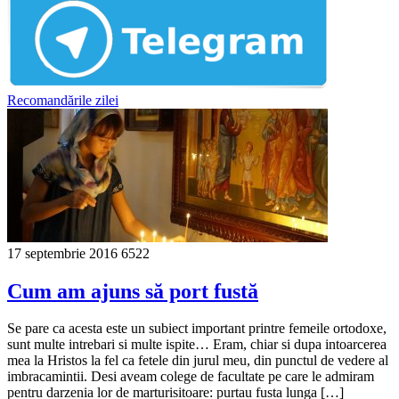
Recomandările zilei
17 septembrie 2016
6522
Cum am ajuns să port fustă
Se pare ca acesta este un subiect important printre femeile ortodoxe,
sunt multe intrebari si multe ispite… Eram, chiar si dupa intoarcerea
mea la Hristos la fel ca fetele din jurul meu, din punctul de vedere al
imbracamintii. Desi aveam colege de facultate pe care le admiram
pentru darzenia lor de marturisitoare: purtau fusta lunga […]