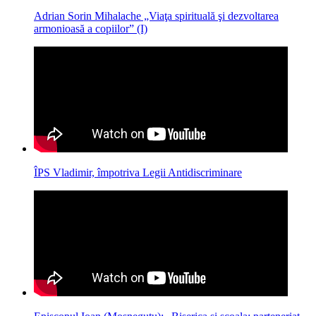
Adrian Sorin Mihalache „Viaţa spirituală şi dezvoltarea
armonioasă a copiilor” (I)
ÎPS Vladimir, împotriva Legii Antidiscriminare