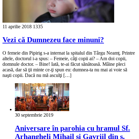
11 aprilie 2018
1335
Vezi că Dumnezeu face minuni?
O femeie din Pipirig s-a internat la spitalul din Târgu Neamţ. Printre
altele, doctorul i-a spus: – Femeie, câţi copii ai? – Am doi copii,
domnule doctor. – Bine! Iată, te-ai făcut sănătoasă. Mâine pleci
acasă, dar să ţii minte ce-ţi spun eu: dumnea-ta nu mai ai voie să
naşti copii. Dacă nu mă asculţi […]
30 septembrie 2019
Aniversare în parohia cu hramul Sf.
Arhangheli Mihail și Gavriil din s.