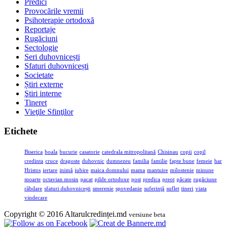
Predici
Provocările vremii
Psihoterapie ortodoxă
Reportaje
Rugăciuni
Sectologie
Seri duhovnicești
Sfaturi duhovnicești
Societate
Știri externe
Ştiri interne
Tineret
Vieţile Sfinţilor
Etichete
Biserica
boala
bucurie
casatorie
catedrala mitropolitană
Chisinau
copii
copil
credinta
cruce
dragoste
duhovnic
dumnezeu
familia
familie
fapte bune
femeie
har
Hristos
iertare
inimă
iubire
maica domnului
mama
mantuire
milostenie
minune
moarte
octavian mosin
pacat
pilde ortodoxe
post
predica
preot
păcate
rugăciune
răbdare
sfaturi duhovnicești
smerenie
spovedanie
suferinţă
suflet
tineri
viata
vindecare
Copyright © 2016 Altarulcredinței.md
versiune beta