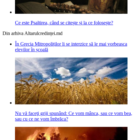
Ce este Psaltirea, când se citește și la ce folosește?
Din arhiva Altarulcredinței.md
În Grecia Mitropoliților li se interzice să le mai vorbeasca
elevilor în școală
Nu vă faceţi griji spunând: Ce vom mânca, sau ce vom bea,
sau cu ce ne vom îmbrăca?