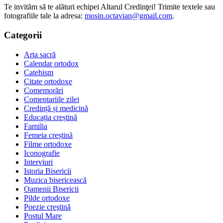
Te invităm să te alături echipei Altarul Credinţei! Trimite textele sau
fotografiile tale la adresa:
mosin.octavian@gmail.com
.
Categorii
Arta sacră
Calendar ortodox
Catehism
Citate ortodoxe
Comemorări
Comentariile zilei
Credință și medicină
Educația creștină
Familia
Femeia creștină
Filme ortodoxe
Iconografie
Interviuri
Istoria Bisericii
Muzica bisericească
Oamenii Bisericii
Pilde ortodoxe
Poezie creştină
Postul Mare