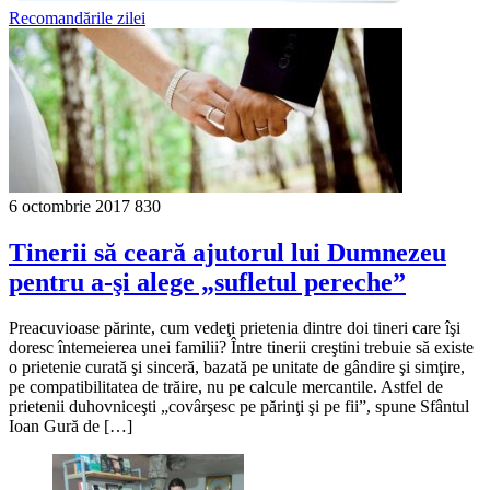
Recomandările zilei
6 octombrie 2017
830
Tinerii să ceară ajutorul lui Dumnezeu
pentru a-şi alege „sufletul pereche”
Preacuvioase părinte, cum vedeţi prietenia dintre doi tineri care îşi
doresc întemeierea unei familii? Între tinerii creştini trebuie să existe
o prietenie curată şi sinceră, bazată pe unitate de gândire şi simţire,
pe compatibilitatea de trăire, nu pe calcule mercantile. Astfel de
prietenii duhovniceşti „covârşesc pe părinţi şi pe fii”, spune Sfântul
Ioan Gură de […]