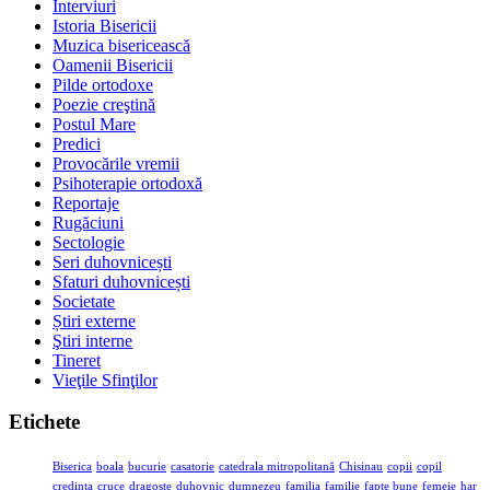
Interviuri
Istoria Bisericii
Muzica bisericească
Oamenii Bisericii
Pilde ortodoxe
Poezie creştină
Postul Mare
Predici
Provocările vremii
Psihoterapie ortodoxă
Reportaje
Rugăciuni
Sectologie
Seri duhovnicești
Sfaturi duhovnicești
Societate
Știri externe
Ştiri interne
Tineret
Vieţile Sfinţilor
Etichete
Biserica
boala
bucurie
casatorie
catedrala mitropolitană
Chisinau
copii
copil
credinta
cruce
dragoste
duhovnic
dumnezeu
familia
familie
fapte bune
femeie
har