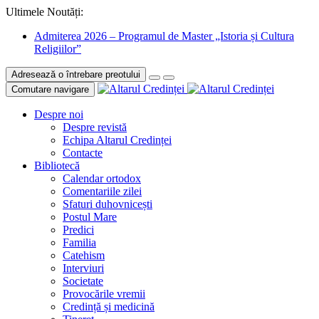
Ultimele Noutăți:
Admiterea 2026 – Programul de Master „Istoria și Cultura
Religiilor”
Adresează o întrebare preotului
Comutare navigare
Despre noi
Despre revistă
Echipa Altarul Credinței
Contacte
Bibliotecă
Calendar ortodox
Comentariile zilei
Sfaturi duhovnicești
Postul Mare
Predici
Familia
Catehism
Interviuri
Societate
Provocările vremii
Credință și medicină