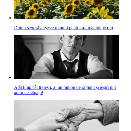
Dumnezeu săvârșește minuni pentru a-l mântui pe om
Atât timp cât trăiești, ai un milion de opțiuni și ieșiri din
anumite situații!