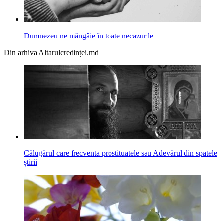
Dumnezeu ne mângâie în toate necazurile
Din arhiva Altarulcredinței.md
Călugărul care frecventa prostituatele sau Adevărul din spatele
știrii