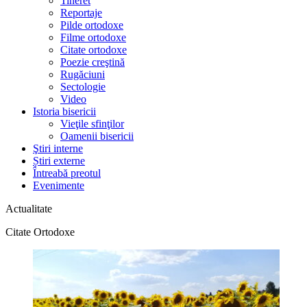
Tineret
Reportaje
Pilde ortodoxe
Filme ortodoxe
Citate ortodoxe
Poezie creştină
Rugăciuni
Sectologie
Video
Istoria bisericii
Vieţile sfinţilor
Oamenii bisericii
Ştiri interne
Știri externe
Întreabă preotul
Evenimente
Actualitate
Citate Ortodoxe