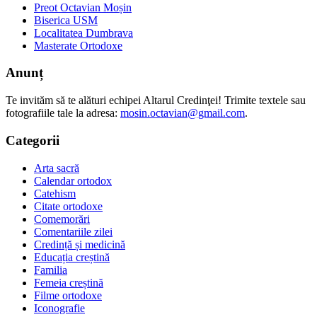
Preot Octavian Moșin
Biserica USM
Localitatea Dumbrava
Masterate Ortodoxe
Anunț
Te invităm să te alături echipei Altarul Credinţei! Trimite textele sau
fotografiile tale la adresa:
mosin.octavian@gmail.com
.
Categorii
Arta sacră
Calendar ortodox
Catehism
Citate ortodoxe
Comemorări
Comentariile zilei
Credință și medicină
Educația creștină
Familia
Femeia creștină
Filme ortodoxe
Iconografie