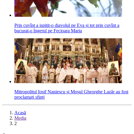
Prin cuvînt a ispitit-o diavolul pe Eva și tot prin cuvînt a
bucurat-o îngerul pe Fecioara Maria
Mitropolitul Iosif Naniescu și Moșul Gheorghe Lazăr au fost
proclamați sfinți
Acasă
Media
2