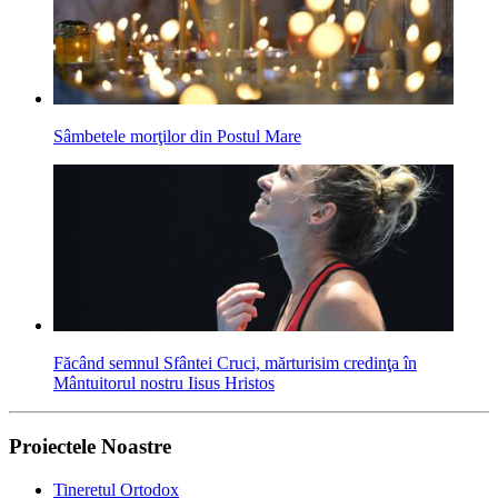
Sâmbetele morţilor din Postul Mare
Făcând semnul Sfântei Cruci, mărturisim credinţa în
Mântuitorul nostru Iisus Hristos
Proiectele Noastre
Tineretul Ortodox