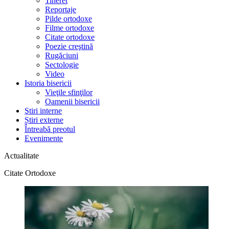
Tineret
Reportaje
Pilde ortodoxe
Filme ortodoxe
Citate ortodoxe
Poezie creştină
Rugăciuni
Sectologie
Video
Istoria bisericii
Vieţile sfinţilor
Oamenii bisericii
Ştiri interne
Știri externe
Întreabă preotul
Evenimente
Actualitate
Citate Ortodoxe