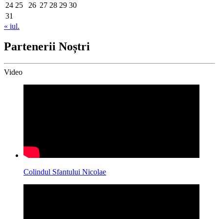
24
25
26
27
28
29
30
31
« iul.
Partenerii Noștri
Video
Colindul Sfantului Nicolae