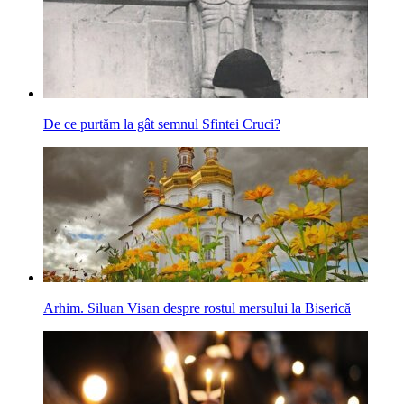
De ce purtăm la gât semnul Sfintei Cruci?
Arhim. Siluan Visan despre rostul mersului la Biserică