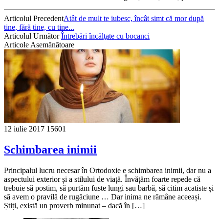
Articolul Precedent
Atât de mult te iubesc, încât simt că mor după
tine, fără tine, cu tine...
Articolul Următor
Întrebări încălţate cu bocanci
Articole Asemănătoare
12 iulie 2017
15601
Schimbarea inimii
Principalul lucru necesar în Ortodoxie e schimbarea inimii, dar nu a
aspectului exterior și a stilului de viață. Învățăm foarte repede că
trebuie să postim, să purtăm fuste lungi sau barbă, să citim acatiste și
să avem o pravilă de rugăciune … Dar inima ne rămâne aceeași.
Știți, există un proverb minunat – dacă în […]