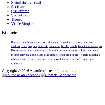
Sfaturi duhovnicești
Societate
Știri externe
Ştiri interne
Tineret
Vieţile Sfinţilor
Etichete
Biserica
boala
bucurie
casatorie
catedrala mitropolitană
Chisinau
copii
copil
credinta
cruce
dragoste
duhovnic
dumnezeu
familia
familie
fapte bune
femeie
har
Hristos
iertare
inimă
iubire
maica domnului
mama
mantuire
milostenie
minune
moarte
octavian mosin
pacat
pilde ortodoxe
post
predica
preot
păcate
rugăciune
răbdare
sfaturi duhovnicești
smerenie
spovedanie
suferinţă
suflet
tineri
viata
vindecare
Copyright © 2016 Altarulcredinței.md
versiune beta