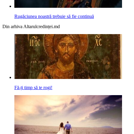
Rugăciunea noastră trebuie să fie continuă
Din arhiva Altarulcredinței.md
Fă-ți timp să te rogi!