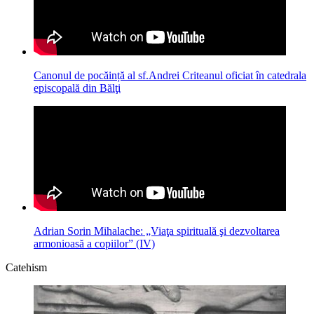
Canonul de pocăință al sf.Andrei Criteanul oficiat în catedrala
episcopală din Bălţi
Adrian Sorin Mihalache: „Viaţa spirituală şi dezvoltarea
armonioasă a copiilor” (IV)
Catehism