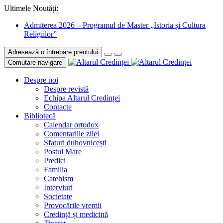
Ultimele Noutăți:
Admiterea 2026 – Programul de Master „Istoria și Cultura
Religiilor”
Adresează o întrebare preotului
Comutare navigare
Despre noi
Despre revistă
Echipa Altarul Credinței
Contacte
Bibliotecă
Calendar ortodox
Comentariile zilei
Sfaturi duhovnicești
Postul Mare
Predici
Familia
Catehism
Interviuri
Societate
Provocările vremii
Credință și medicină