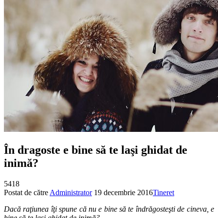
În dragoste e bine să te laşi ghidat de
inimă?
5418
Postat de către
Administrator
19 decembrie 2016
Tineret
Dacă raţiunea îţi spune că nu e bine să te îndrăgosteşti de cineva, e
bine să te laşi ghidat de inimă?