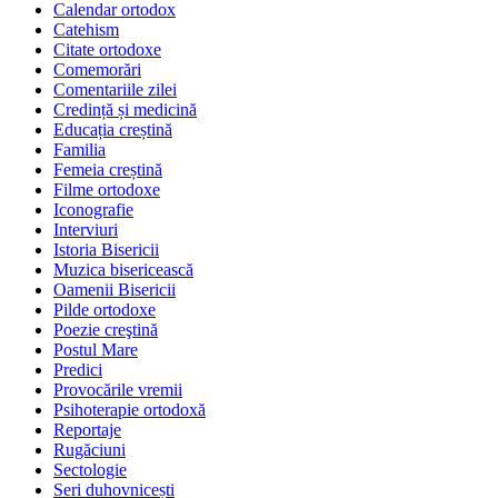
Calendar ortodox
Catehism
Citate ortodoxe
Comemorări
Comentariile zilei
Credință și medicină
Educația creștină
Familia
Femeia creștină
Filme ortodoxe
Iconografie
Interviuri
Istoria Bisericii
Muzica bisericească
Oamenii Bisericii
Pilde ortodoxe
Poezie creştină
Postul Mare
Predici
Provocările vremii
Psihoterapie ortodoxă
Reportaje
Rugăciuni
Sectologie
Seri duhovnicești