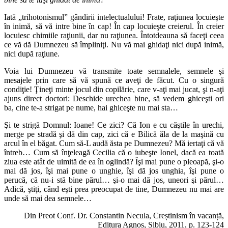
Iată „trihotonismul” gândirii intelectualului! Frate, raţiunea locuieşte
în inimă, să vă intre bine în cap! În cap locuieşte creierul. În creier
locuiesc chimiile raţiunii, dar nu raţiunea. Întotdeauna să faceţi ceea
ce vă dă Dum­nezeu să împliniţi. Nu vă mai ghidaţi nici după inimă,
nici după raţiune.
Voia lui Dumnezeu vă transmite toate semnalele, semnele şi
mesajele prin care să vă spună ce aveţi de făcut. Cu o singură
condiţie! Ţineţi minte jo­cul din copilărie, care v-aţi mai jucat, şi n-aţi
ajuns di­rect doctori: Deschide urechea bine, să vedem ghiceşti ori
ba, cine te-a strigat pe nume, hai ghiceşte nu mai sta…
Şi te strigă Domnul: Ioane! Ce zici? Că Ion e cu căştile în urechi,
merge pe stradă şi dă din cap, zici că e Bilică ăla de la maşină cu
arcul în el băgat. Cum să-L audă ăsta pe Dumnezeu? Mă iertaţi că vă
întreb… Cum să înţeleagă Cecilia că o iubeşte Ionel, dacă ea toată
ziua este atât de uimită de ea în oglindă? Îşi mai pune o pleoapă, şi-o
mai dă jos, îşi mai pune o unghie, îşi dă jos unghia, îşi pune o
perucă, că nu-i stă bine părul… şi-o mai dă jos, uneori şi părul…
Adică, ştiţi, când eşti prea preocupat de tine, Dumnezeu nu mai are
unde să mai dea semnele…
Din Preot Conf. Dr. Constantin Necula, Creștinism în vacanță,
Editura Agnos, Sibiu, 2011, p. 123-124