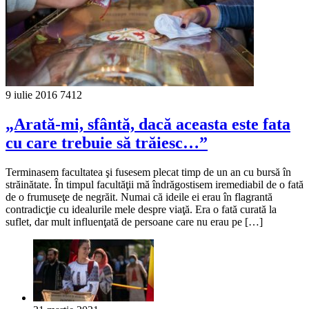
9 iulie 2016
7412
„Arată-mi, sfântă, dacă aceasta este fata
cu care trebuie să trăiesc…”
Terminasem facultatea şi fusesem plecat timp de un an cu bursă în
străinătate. În timpul facultăţii mă îndrăgostisem iremediabil de o fată
de o frumuseţe de negrăit. Numai că ideile ei erau în flagrantă
contradicţie cu idealurile mele despre viaţă. Era o fată curată la
suflet, dar mult influenţată de persoane care nu erau pe […]