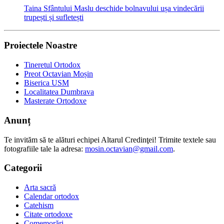
Taina Sfântului Maslu deschide bolnavului ușa vindecării
trupești și sufletești
Proiectele Noastre
Tineretul Ortodox
Preot Octavian Moșin
Biserica USM
Localitatea Dumbrava
Masterate Ortodoxe
Anunț
Te invităm să te alături echipei Altarul Credinţei! Trimite textele sau
fotografiile tale la adresa:
mosin.octavian@gmail.com
.
Categorii
Arta sacră
Calendar ortodox
Catehism
Citate ortodoxe
Comemorări