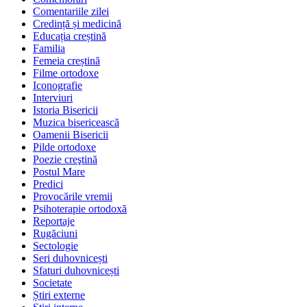
Comentariile zilei
Credință și medicină
Educația creștină
Familia
Femeia creștină
Filme ortodoxe
Iconografie
Interviuri
Istoria Bisericii
Muzica bisericească
Oamenii Bisericii
Pilde ortodoxe
Poezie creştină
Postul Mare
Predici
Provocările vremii
Psihoterapie ortodoxă
Reportaje
Rugăciuni
Sectologie
Seri duhovnicești
Sfaturi duhovnicești
Societate
Știri externe