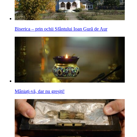
Biserica – prin ochii Sfântului Ioan Gură de Aur
Mâniați-vă, dar nu greșiți!