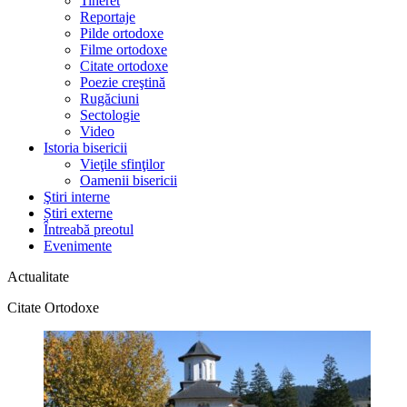
Tineret
Reportaje
Pilde ortodoxe
Filme ortodoxe
Citate ortodoxe
Poezie creştină
Rugăciuni
Sectologie
Video
Istoria bisericii
Vieţile sfinţilor
Oamenii bisericii
Ştiri interne
Știri externe
Întreabă preotul
Evenimente
Actualitate
Citate Ortodoxe