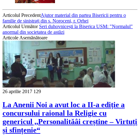
Articolul Precedent
Ajutor material din partea Bisericii pentru o
familie de sinistrați din s. Noroceni, r. Orhei
Articolul Următor
Seri duhovnicești la Biserica USM: "Normalul"
anormal din societatea de astăzi
Articole Asemănătoare
26 aprilie 2017
129
La Anenii Noi a avut loc a II-a ediție a
concursului raional la Religie cu
genericul ,,Personalităâi creștine – Virtuți
și sfințenie“