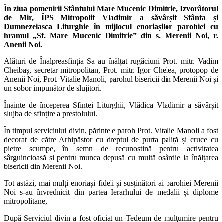
În ziua pomenirii Sfântului Mare Mucenic Dimitrie, Izvorâtorul
de Mir, ÎPS Mitropolit Vladimir a săvârșit Sfânta și
Dumnezeiasca Liturghie în mijlocul enoriașilor parohiei cu
hramul „Sf. Mare Mucenic Dimitrie” din s. Merenii Noi, r.
Anenii Noi.
Alături de Înalpreasfinția Sa au înălțat rugăciuni Prot. mitr. Vadim
Cheibaș, secretar mitropolitan, Prot. mitr. Igor Chelea, protopop de
Anenii Noi, Prot. Vitalie Manoli, parohul bisericii din Merenii Noi și
un sobor impunător de slujitori.
Înainte de începerea Sfintei Liturghii, Vlădica Vladimir a săvârșit
slujba de sfințire a prestolului.
În timpul serviciului divin, părintele paroh Prot. Vitalie Manoli a fost
decorat de către Arhipăstor cu dreptul de purta paliță și cruce cu
pietre scumpe, în semn de recunoștină pentru activitatea
sârguincioasă și pentru munca depusă cu multă osârdie la înălțarea
bisericii din Merenii Noi.
Tot astăzi, mai mulți enoriași fideli și susținători ai parohiei Merenii
Noi s-au învrednicit din partea Ierarhului de medalii și diplome
mitropolitane,
După Serviciul divin a fost oficiat un Tedeum de mulţumire pentru