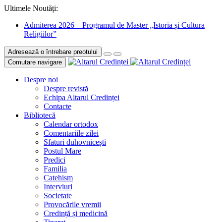
Ultimele Noutăți:
Admiterea 2026 – Programul de Master „Istoria și Cultura
Religiilor”
Adresează o întrebare preotului
Comutare navigare
Despre noi
Despre revistă
Echipa Altarul Credinței
Contacte
Bibliotecă
Calendar ortodox
Comentariile zilei
Sfaturi duhovnicești
Postul Mare
Predici
Familia
Catehism
Interviuri
Societate
Provocările vremii
Credință și medicină