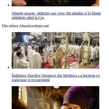
Sfintele moaște, rădăcini care cresc din pământ și își întind
mlădițele până la Cer
Din arhiva Altarulcredinței.md
Întâlnirea Tinerilor Ortodocși din Moldova s-a încheiat cu
rugăciune și recunoștință