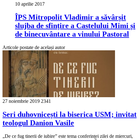
10 aprilie 2017
ÎPS Mitropolit Vladimir a săvârșit
slujba de sfințire a Castelului Mimi și
de binecuvântare a vinului Pastoral
Articole postate de același autor
27 noiembrie 2019
2341
Seri duhovnicești la biserica USM; invitat
teologul Danion Vasile
„De ce fug tinerii de iubire” este tema conferinței zilei de miercuri,