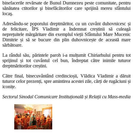
binefacerile revărsate de Bunul Dumnezeu peste comunitate, pentru
sănătatea ctitorilor şi binefăcătorilor care sprijină mereu sfântului
locaş.
Adresându-se poporului dreptmăritor, cu un cuvânt duhovnicesc și
de felicitare, ÎPS Vladimir a îndemnat creștinii să culeagă
neprețuitele mărgăritare din exemplul vieții Sfântului Mare Mucenic
Dimitrie și să se bucure din plin duhovnicește de această mare
sărbătoare.
La rândul său, părintele paroh i-a mulțumit Chiriarhului pentru tot
sprijinul și tot cuvântul cel bun, îndreptat către inimile tuturor
dreptmăritorilor creștini.
Către final, binecuvântând credincioșii, Vlădica Vladimir a dăruit
tuturor celor prezenți, spre amintirea acestei zile, cărți de rugăciuni și
iconițe.
Sectorul Sinodal Comunicare Instituțională și Relații cu Mass-media