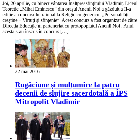
Joi, 20 aprilie, cu binecuvântarea Înaltpreasfințitului Vladimir, Liceul
Teoretic ,,Mihai Eminescu“ din orașul Anenii Noi a găzduit a II-a
ediție a concursului raional la Religie cu genericul ,,Personalităţi
creștine – Virtuți și sfințenie“. Acest concurs a fost organizat de către
Direcția Educație în parteneriat cu protopopiatul Anenii Noi . Anul
acesta s-au înscris în concurs […]
22 mai 2016
Rugăciune și mulțumire la patru
decenii de slujire sacerdotală a ÎPS
Mitropolit Vladimir