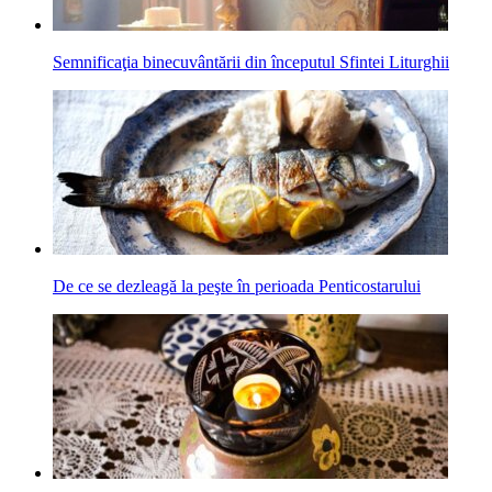
Semnificaţia binecuvântării din începutul Sfintei Liturghii
De ce se dezleagă la peşte în perioada Penticostarului