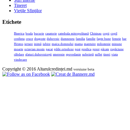
Ştiri interne
Tineret
Vieţile Sfinţilor
Etichete
Biserica
boala
bucurie
casatorie
catedrala mitropolitană
Chisinau
copii
copil
credinta
cruce
dragoste
duhovnic
dumnezeu
familia
familie
fapte bune
femeie
har
Hristos
iertare
inimă
iubire
maica domnului
mama
mantuire
milostenie
minune
moarte
octavian mosin
pacat
pilde ortodoxe
post
predica
preot
păcate
rugăciune
răbdare
sfaturi duhovnicești
smerenie
spovedanie
suferinţă
suflet
tineri
viata
vindecare
Copyright © 2016 Altarulcredinței.md
versiune beta