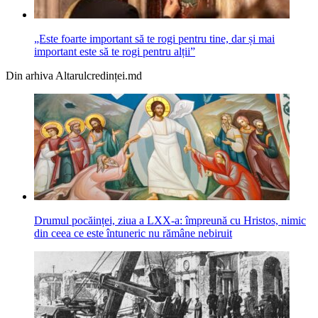
„Este foarte important să te rogi pentru tine, dar și mai
important este să te rogi pentru alții”
Din arhiva Altarulcredinței.md
Drumul pocăinței, ziua a LXX-a: împreună cu Hristos, nimic
din ceea ce este întuneric nu rămâne nebiruit