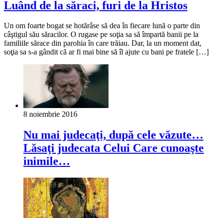
Luând de la săraci, furi de la Hristos
Un om foarte bogat se hotărâse să dea în fiecare lună o parte din
câştigul său săracilor. O rugase pe soţia sa să împartă banii pe la
familiile sărace din parohia în care trăiau. Dar, la un moment dat,
soţia sa s-a gândit că ar fi mai bine să îl ajute cu bani pe fratele […]
8 noiembrie 2016
Nu mai judecaţi, după cele văzute…
Lăsaţi judecata Celui Care cunoaşte
inimile…