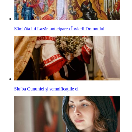
Sâmbăta lui Lazăr, anticiparea Învierii Domnului
Slujba Cununiei și semnificațiile ei