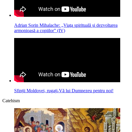
Adrian Sorin Mihalache: „Viaţa spirituală şi dezvoltarea
armonioasă a copiilor” (IV)
Sfinții Moldovei, rugați-Vă lui Dumnezeu pentru noi!
Catehism