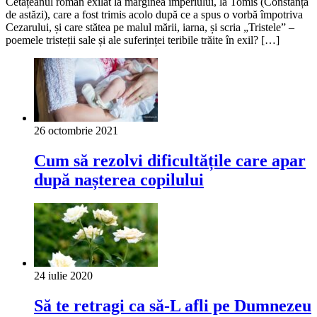
Cetățeanul roman exilat la marginea imperiului, la Tomis (Constanța
de astăzi), care a fost trimis acolo după ce a spus o vorbă împotriva
Cezarului, și care stătea pe malul mării, iarna, și scria „Tristele” –
poemele tristeții sale și ale suferinței teribile trăite în exil? […]
26 octombrie 2021
Cum să rezolvi dificultățile care apar
după nașterea copilului
24 iulie 2020
Să te retragi ca să-L afli pe Dumnezeu