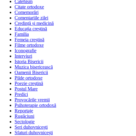
Catehism
Citate ortodoxe
Comemorări
Comentariile zilei
Credință și medicină
Educația creștină
Familia
Femeia creștină
Filme ortodoxe
Iconografie
Interviuri
Istoria Bisericii
Muzica bisericească
Oamenii Bisericii
Pilde ortodoxe
Poezie creştină
Postul Mare
Predici
Provocările vremii
Psihoterapie ortodoxă
Reportaje
Rugăciuni
Sectologie
Seri duhovnicești
Sfaturi duhovnicești