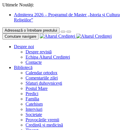
Ultimele Noutăți:
Admiterea 2026 – Programul de Master „Istoria și Cultura
Religiilor”
Adresează o întrebare preotului
Comutare navigare
Despre noi
Despre revistă
Echipa Altarul Credinței
Contacte
Bibliotecă
Calendar ortodox
Comentariile zilei
Sfaturi duhovnicești
Postul Mare
Predici
Familia
Catehism
Interviuri
Societate
Provocările vremii
Credință și medicină