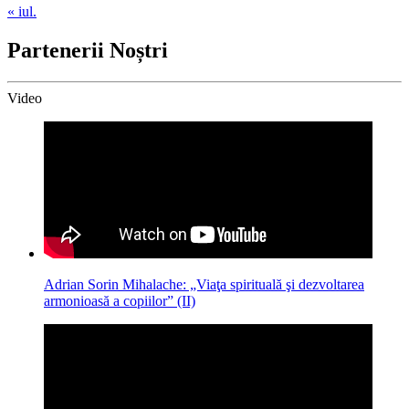
« iul.
Partenerii Noștri
Video
Adrian Sorin Mihalache: „Viaţa spirituală şi dezvoltarea
armonioasă a copiilor” (II)