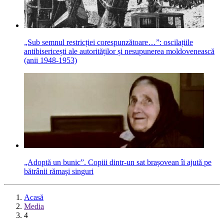
„Sub semnul restricției corespunzătoare…”: oscilațiile
antibisericești ale autorităților și nesupunerea moldovenească
(anii 1948-1953)
„Adoptă un bunic”. Copiii dintr-un sat braşovean îi ajută pe
bătrânii rămaşi singuri
Acasă
Media
4