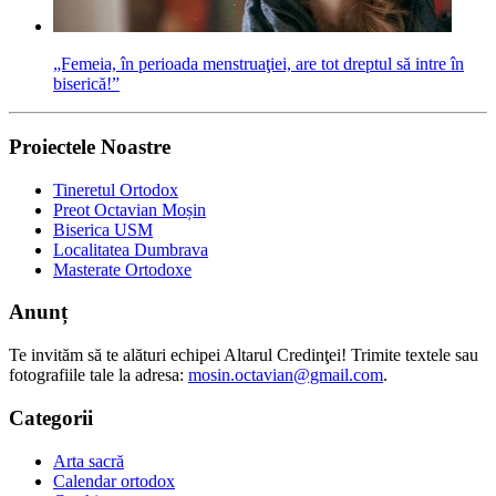
„Femeia, în perioada menstruaţiei, are tot dreptul să intre în
biserică!”
Proiectele Noastre
Tineretul Ortodox
Preot Octavian Moșin
Biserica USM
Localitatea Dumbrava
Masterate Ortodoxe
Anunț
Te invităm să te alături echipei Altarul Credinţei! Trimite textele sau
fotografiile tale la adresa:
mosin.octavian@gmail.com
.
Categorii
Arta sacră
Calendar ortodox