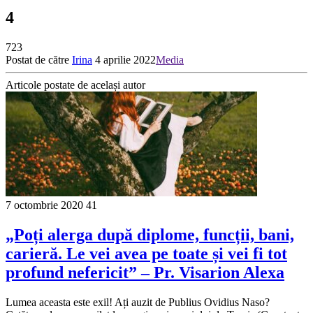
4
723
Postat de către
Irina
4 aprilie 2022
Media
Articole postate de același autor
7 octombrie 2020
41
„Poți alerga după diplome, funcții, bani,
carieră. Le vei avea pe toate și vei fi tot
profund nefericit” – Pr. Visarion Alexa
Lumea aceasta este exil! Ați auzit de Publius Ovidius Naso?