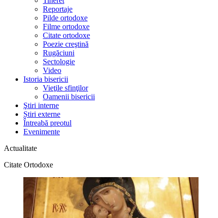
Tineret
Reportaje
Pilde ortodoxe
Filme ortodoxe
Citate ortodoxe
Poezie creştină
Rugăciuni
Sectologie
Video
Istoria bisericii
Vieţile sfinţilor
Oamenii bisericii
Ştiri interne
Știri externe
Întreabă preotul
Evenimente
Actualitate
Citate Ortodoxe