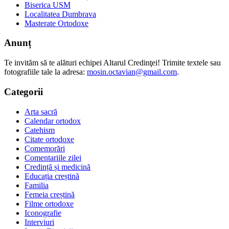
Biserica USM
Localitatea Dumbrava
Masterate Ortodoxe
Anunț
Te invităm să te alături echipei Altarul Credinţei! Trimite textele sau
fotografiile tale la adresa:
mosin.octavian@gmail.com
.
Categorii
Arta sacră
Calendar ortodox
Catehism
Citate ortodoxe
Comemorări
Comentariile zilei
Credință și medicină
Educația creștină
Familia
Femeia creștină
Filme ortodoxe
Iconografie
Interviuri