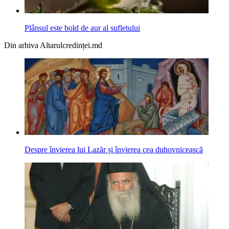
Plânsul este bold de aur al sufletului
Din arhiva Altarulcredinței.md
Despre învierea lui Lazăr și învierea cea duhovnicească