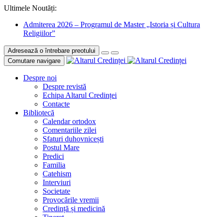
Ultimele Noutăți:
Admiterea 2026 – Programul de Master „Istoria și Cultura
Religiilor”
Adresează o întrebare preotului
Comutare navigare
Despre noi
Despre revistă
Echipa Altarul Credinței
Contacte
Bibliotecă
Calendar ortodox
Comentariile zilei
Sfaturi duhovnicești
Postul Mare
Predici
Familia
Catehism
Interviuri
Societate
Provocările vremii
Credință și medicină