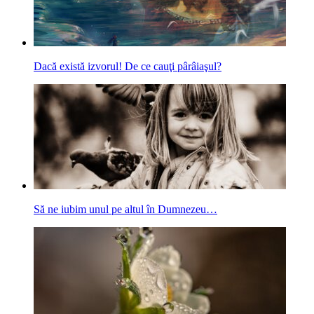
Dacă există izvorul! De ce cauţi pârâiaşul?
Să ne iubim unul pe altul în Dumnezeu…