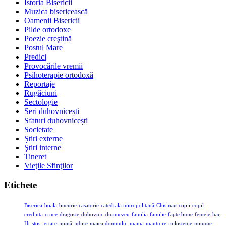
Istoria Bisericii
Muzica bisericească
Oamenii Bisericii
Pilde ortodoxe
Poezie creştină
Postul Mare
Predici
Provocările vremii
Psihoterapie ortodoxă
Reportaje
Rugăciuni
Sectologie
Seri duhovnicești
Sfaturi duhovnicești
Societate
Știri externe
Ştiri interne
Tineret
Vieţile Sfinţilor
Etichete
Biserica
boala
bucurie
casatorie
catedrala mitropolitană
Chisinau
copii
copil
credinta
cruce
dragoste
duhovnic
dumnezeu
familia
familie
fapte bune
femeie
har
Hristos
iertare
inimă
iubire
maica domnului
mama
mantuire
milostenie
minune