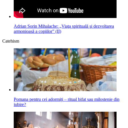
Adrian Sorin Mihalache: „Viaţa spirituală şi dezvoltarea
armonioasă a copiilor” (II)
Catehism
Pomana pentru cei adormiți ‒ ritual bifat sau milostenie din
iubire?