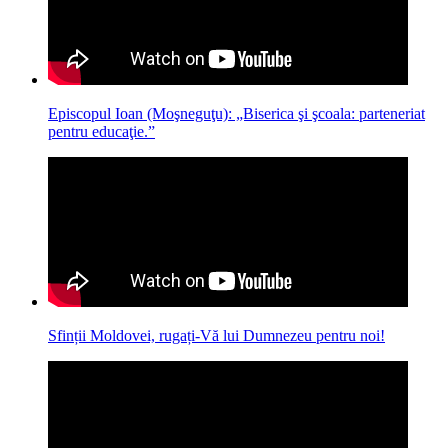
Episcopul Ioan (Moşneguţu): „Biserica şi şcoala: parteneriat
pentru educaţie.”
Sfinții Moldovei, rugați-Vă lui Dumnezeu pentru noi!