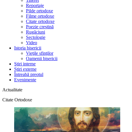
Tineret
Reportaje
Pilde ortodoxe
Filme ortodoxe
Citate ortodoxe
Poezie creştină
Rugăciuni
Sectologie
Video
Istoria bisericii
Vieţile sfinţilor
Oamenii bisericii
Ştiri interne
Știri externe
Întreabă preotul
Evenimente
Actualitate
Citate Ortodoxe