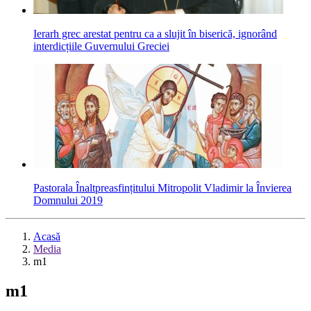
Ierarh grec arestat pentru ca a slujit în biserică, ignorând
interdicțiile Guvernului Greciei
Pastorala Înaltpreasfințitului Mitropolit Vladimir la Învierea
Domnului 2019
Acasă
Media
m1
m1