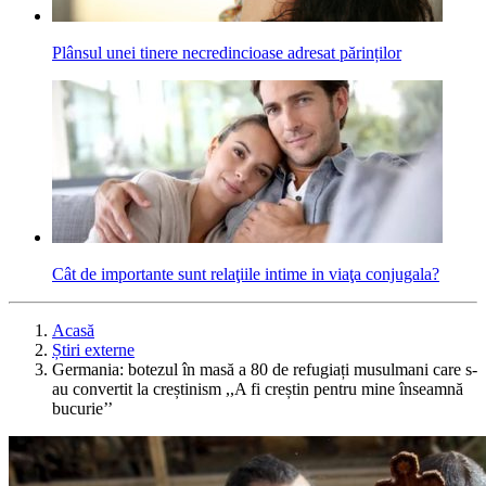
Plânsul unei tinere necredincioase adresat părinților
Cât de importante sunt relaţiile intime in viaţa conjugala?
Acasă
Știri externe
Germania: botezul în masă a 80 de refugiați musulmani care s-
au convertit la creștinism ,,A fi creștin pentru mine înseamnă
bucurie’’