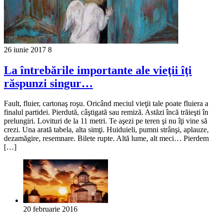
26 iunie 2017
8
La întrebările importante ale vieţii îţi
răspunzi singur…
Fault, fluier, cartonaş roşu. Oricând meciul vieţii tale poate fluiera a
finalul partidei. Pierdută, câştigată sau remiză. Astăzi încă trăieşti în
prelungiri. Lovituri de la 11 metri. Te aşezi pe teren şi nu îţi vine să
crezi. Una arată tabela, alta simţi. Huiduieli, pumni strânşi, aplauze,
dezamăgire, resemnare. Bilete rupte. Altă lume, alt meci… Pierdem
[…]
20 februarie 2016