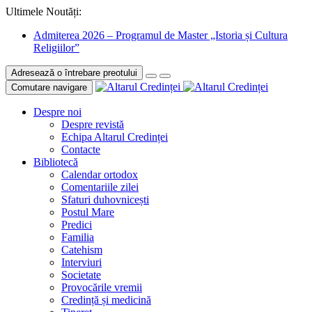
Ultimele Noutăți:
Admiterea 2026 – Programul de Master „Istoria și Cultura
Religiilor”
Adresează o întrebare preotului
Comutare navigare
Despre noi
Despre revistă
Echipa Altarul Credinței
Contacte
Bibliotecă
Calendar ortodox
Comentariile zilei
Sfaturi duhovnicești
Postul Mare
Predici
Familia
Catehism
Interviuri
Societate
Provocările vremii
Credință și medicină