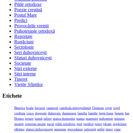
Pilde ortodoxe
Poezie creştină
Postul Mare
Predici
Provocările vremii
Psihoterapie ortodoxă
Reportaje
Rugăciuni
Sectologie
Seri duhovnicești
Sfaturi duhovnicești
Societate
Știri externe
Ştiri interne
Tineret
Vieţile Sfinţilor
Etichete
Biserica
boala
bucurie
casatorie
catedrala mitropolitană
Chisinau
copii
copil
credinta
cruce
dragoste
duhovnic
dumnezeu
familia
familie
fapte bune
femeie
har
Hristos
iertare
inimă
iubire
maica domnului
mama
mantuire
milostenie
minune
moarte
octavian mosin
pacat
pilde ortodoxe
post
predica
preot
păcate
rugăciune
răbdare
sfaturi duhovnicești
smerenie
spovedanie
suferinţă
suflet
tineri
viata