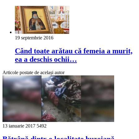
19 septembrie 2016
Când toate arătau că femeia a murit,
ea a deschis ochii…
Articole postate de același autor
13 ianuarie 2017
5492
Bătrână dintr-o localitate buzoiană,