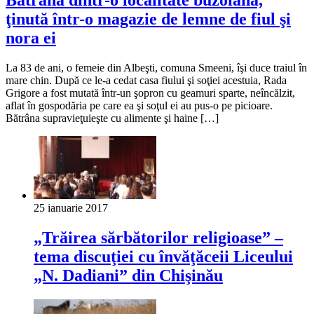
ţinută într-o magazie de lemne de fiul şi
nora ei
La 83 de ani, o femeie din Albeşti, comuna Smeeni, îşi duce traiul în
mare chin. După ce le-a cedat casa fiului şi soţiei acestuia, Rada
Grigore a fost mutată într-un şopron cu geamuri sparte, neîncălzit,
aflat în gospodăria pe care ea şi soţul ei au pus-o pe picioare.
Bătrâna supravieţuieşte cu alimente şi haine […]
25 ianuarie 2017
„Trăirea sărbătorilor religioase” –
tema discuţiei cu învăţăceii Liceului
„N. Dadiani” din Chişinău