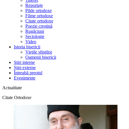
Tineret
Reportaje
Pilde ortodoxe
Filme ortodoxe
Citate ortodoxe
Poezie creştină
Rugăciuni
Sectologie
Video
Istoria bisericii
Vieţile sfinţilor
Oamenii bisericii
Ştiri interne
Știri externe
Întreabă preotul
Evenimente
Actualitate
Citate Ortodoxe