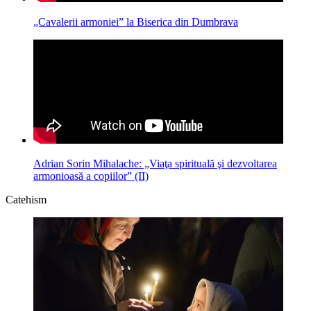
„Cavalerii armoniei” la Biserica din Dumbrava
Adrian Sorin Mihalache: „Viaţa spirituală şi dezvoltarea
armonioasă a copiilor” (II)
Catehism