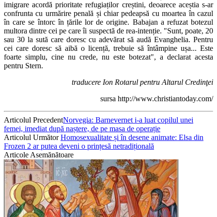
imigrare acordă prioritate refugiaților creștini, deoarece aceștia s-ar
confrunta cu urmărire penală și chiar pedeapsă cu moartea în cazul
în care se întorc în țările lor de origine. Babajan a refuzat botezul
multora dintre cei pe care îi suspectă de rea-intenție. "Sunt, poate, 20
sau 30 la sută care doresc cu adevărat să audă Evanghelia. Pentru
cei care doresc să aibă o licență, trebuie să întâmpine ușa... Este
foarte simplu, cine nu crede, nu este botezat", a declarat acesta
pentru Stern.
traducere Ion Rotarul pentru Altarul Credinţei
sursa http://www.christiantoday.com/
Articolul Precedent
Norvegia: Barnevernet i-a luat copilul unei
femei, imediat după naștere, de pe masa de operație
Articolul Următor
Homosexualitate și în desene animate: Elsa din
Frozen 2 ar putea deveni o prințesă netradițională
Articole Asemănătoare