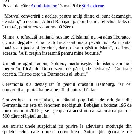
421
Postat de către
Administrator
13 mai 2016
Știri externe
"Motivul convertirii e același pentru mulți dintre ei: sunt dezamăgiți
de islam," a declarat Albert Babajan, pastorul care a efectuat botezul
în masă, pentru revista germană Stern.
Shima, o refugiată iraniană, susține că islamul nu i-a adus libertatea,
ci, mai degrabă, a trăit sub frica continuă a păcatului. "Am căutat
toată viața pacea și fericirea, dar nu le-am găsit în islam", a afirmat
aceasta. "A fi creștin înseamnă pentru mine bucurie."
Un alt refugiat iranian, Solmaz, mărturisește: "În islam, am trăit
mereu în frică: de Dumnezeu, de păcat, de pedeapsă. Cu toate
acestea, Hristos este un Dumnezeu al iubirii."
Ceremonia s-a desfășurat în parcul orașului Hamburg, iar cei
convertiți au purtat haine albe, fiind botezați în lac.
Convertirea la creștinism, în rândul populației de refugiați din
Germania, nu este un fenomen neobișnuit. Babajan a botezat 196 de
musulmani în 2016 și se așteaptă ca acest număr să crească până la
500 către sfârșitul anului.
Au existat unele suspiciuni cu privire la adevărata motivație din
spatele celor care doresc convertirea. Autoritățile germane de