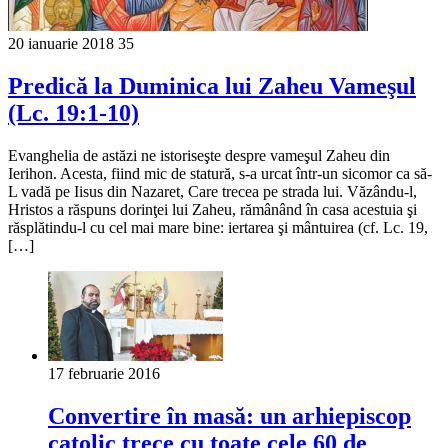
20 ianuarie 2018
35
Predică la Duminica lui Zaheu Vameşul
(Lc. 19:1-10)
Evanghelia de astăzi ne istoriseşte despre vameşul Zaheu din
Ierihon. Acesta, fiind mic de statură, s-a urcat într-un sicomor ca să-
L vadă pe Iisus din Nazaret, Care trecea pe strada lui. Văzându-l,
Hristos a răspuns dorinţei lui Zaheu, rămânând în casa acestuia şi
răsplătindu-l cu cel mai mare bine: iertarea şi mântuirea (cf. Lc. 19,
[…]
17 februarie 2016
Convertire în masă: un arhiepiscop
catolic trece cu toate cele 60 de