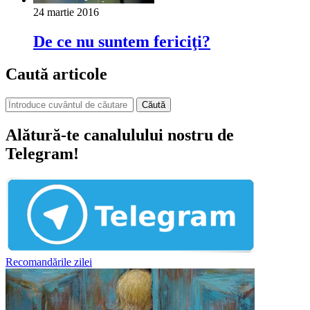
24 martie 2016
De ce nu suntem fericiţi?
Caută articole
Căută
Alătură-te canalulului nostru de
Telegram!
Recomandările zilei