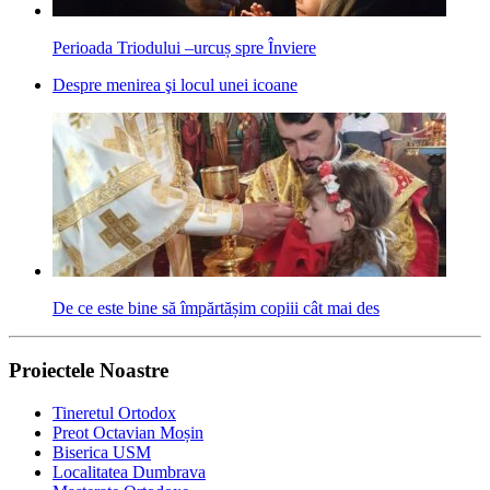
Perioada Triodului –urcuș spre Înviere
Despre menirea şi locul unei icoane
De ce este bine să împărtășim copiii cât mai des
Proiectele Noastre
Tineretul Ortodox
Preot Octavian Moșin
Biserica USM
Localitatea Dumbrava