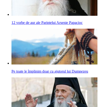
12 vorbe de aur ale Parintelui Arsenie Papacioc
Pe toate le împlinim doar cu ajutorul lui Dumnezeu