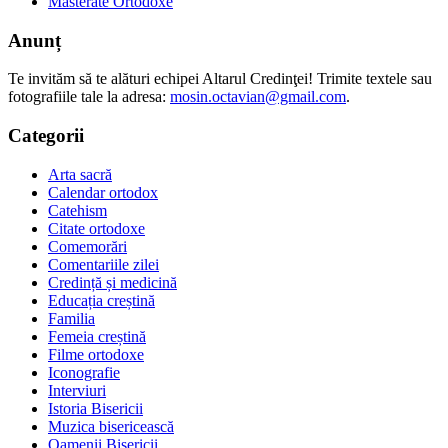
Masterate Ortodoxe
Anunț
Te invităm să te alături echipei Altarul Credinţei! Trimite textele sau
fotografiile tale la adresa:
mosin.octavian@gmail.com
.
Categorii
Arta sacră
Calendar ortodox
Catehism
Citate ortodoxe
Comemorări
Comentariile zilei
Credință și medicină
Educația creștină
Familia
Femeia creștină
Filme ortodoxe
Iconografie
Interviuri
Istoria Bisericii
Muzica bisericească
Oamenii Bisericii