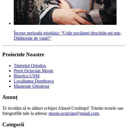
Începe perioada triodului: “Uşile pocăinţei deschide-mi mie,
Dătătorule de viaţă!”
Proiectele Noastre
Tineretul Ortodox
Preot Octavian Moșin
Biserica USM
Localitatea Dumbrava
Masterate Ortodoxe
Anunț
Te invităm să te alături echipei Altarul Credinţei! Trimite textele sau
fotografiile tale la adresa:
mosin.octavian@gmail.com
.
Categorii