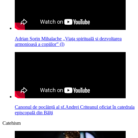
Adrian Sorin Mihalache „Viaţa spirituală şi dezvoltarea
armonioasă a copiilor” (I)
Canonul de pocăință al sf.Andrei Criteanul oficiat în catedrala
episcopală din Bălţi
Catehism