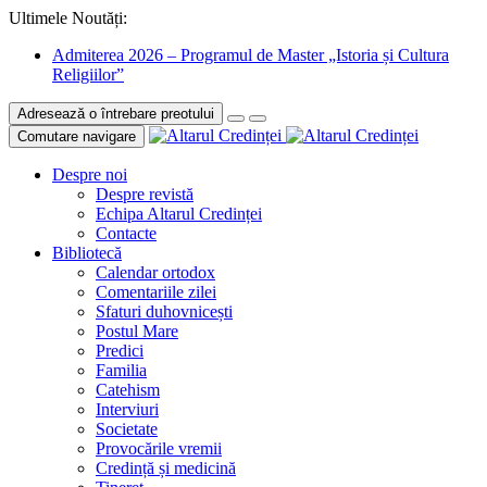
Ultimele Noutăți:
Admiterea 2026 – Programul de Master „Istoria și Cultura
Religiilor”
Adresează o întrebare preotului
Comutare navigare
Despre noi
Despre revistă
Echipa Altarul Credinței
Contacte
Bibliotecă
Calendar ortodox
Comentariile zilei
Sfaturi duhovnicești
Postul Mare
Predici
Familia
Catehism
Interviuri
Societate
Provocările vremii
Credință și medicină