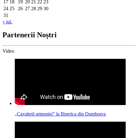
17
18
19
20
21
22
23
24
25
26
27
28
29
30
31
« iul.
Partenerii Noștri
Video
„Cavalerii armoniei” la Biserica din Dumbrava