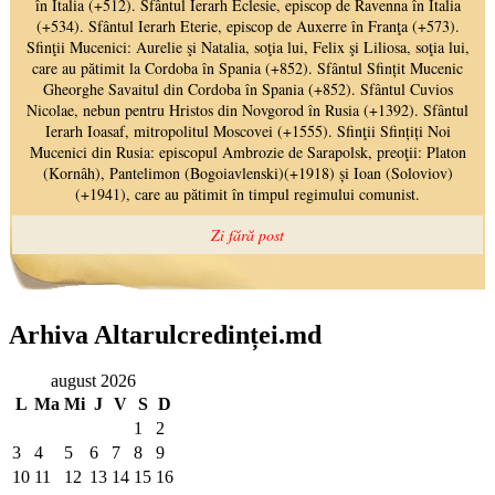
Arhiva Altarulcredinței.md
august 2026
L
Ma
Mi
J
V
S
D
1
2
3
4
5
6
7
8
9
10
11
12
13
14
15
16