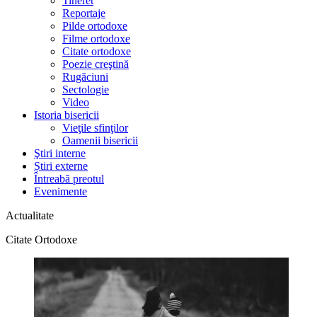
Tineret
Reportaje
Pilde ortodoxe
Filme ortodoxe
Citate ortodoxe
Poezie creştină
Rugăciuni
Sectologie
Video
Istoria bisericii
Vieţile sfinţilor
Oamenii bisericii
Ştiri interne
Știri externe
Întreabă preotul
Evenimente
Actualitate
Citate Ortodoxe