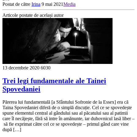
Postat de către
Irina
9 mai 2021
Media
Articole postate de același autor
13 decembrie 2020
6030
Trei legi fundamentale ale Tainei
Spoveda­niei
Părerea lui fundamentală [a Sfântului Sofronie de la Essex] era că
Taina Spovedaniei diferă de o simplă dis­cuție. Cel ce se spovedește
spune elementul central al gândului sau al păcatu­lui sau al patimii
care îl necăjește, fără să intre în amănunte, iar duhovnicul lasă liber –
să fie exprimat către cel ce se spovedește – primul gând care vine
după […]