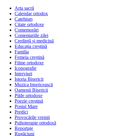
Arta sacră
Calendar ortodox
Catehism
Citate ortodoxe
Comemorări
Comentariile zilei
Credință și medicină
Educația creștină
Familia
Femeia creștină
Filme ortodoxe
Iconografie
Interviuri
Istoria Bisericii
Muzica bisericească
Oamenii Bisericii
Pilde ortodoxe
Poezie creştină
Postul Mare
Predici
Provocările vremii
Psihoterapie ortodoxă
Reportaje
Rugăciuni