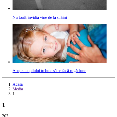
Nu toată invidia vine de la străini
Asupra copilului trebuie să se facă rugăciune
Acasă
Media
1
1
203