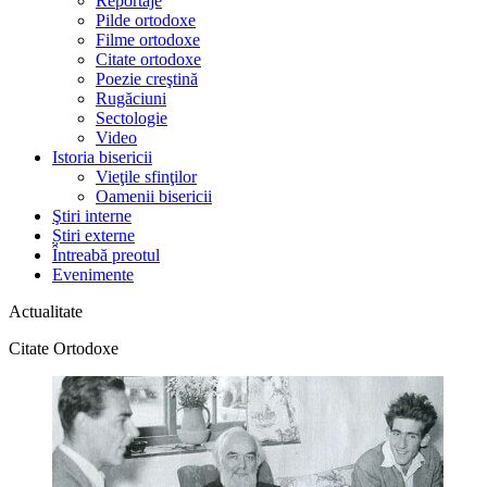
Reportaje
Pilde ortodoxe
Filme ortodoxe
Citate ortodoxe
Poezie creştină
Rugăciuni
Sectologie
Video
Istoria bisericii
Vieţile sfinţilor
Oamenii bisericii
Ştiri interne
Știri externe
Întreabă preotul
Evenimente
Actualitate
Citate Ortodoxe