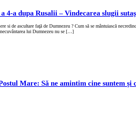
a 4-a dupa Rusalii – Vindecarea slugii sutaş
re si de ascultare faţă de Dumnezeu ? Cum să se mântuiască necredincio
i binecuvântarea lui Dumnezeu nu se […]
ostul Mare: Să ne amintim cine suntem și c