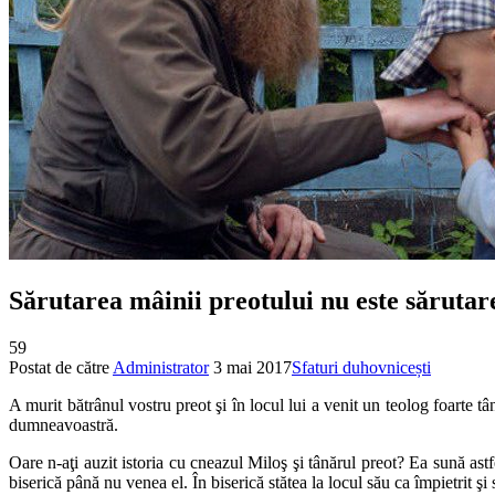
Sărutarea mâinii preotului nu este sărutare
59
Postat de către
Administrator
3 mai 2017
Sfaturi duhovnicești
A murit bătrânul vostru preot şi în locul lui a venit un teolog foarte t
dumneavoastră.
Oare n-aţi auzit istoria cu cneazul Miloş şi tânărul preot? Ea sună ast
biserică până nu venea el. În biserică stătea la locul său ca împietrit 