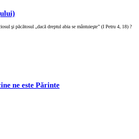
ului)
sul şi păcătosul „dacă dreptul abia se mântuieşte” (I Petru 4, 18) ?
ine ne este Părinte