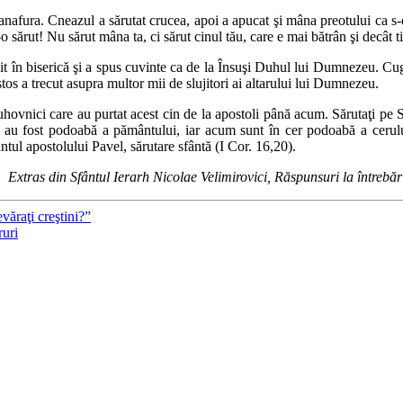
 anafura. Cneazul a sărutat crucea, apoi a apucat şi mâna preotului ca s-o
-o sărut! Nu sărut mâna ta, ci sărut cinul tău, care e mai bătrân şi decât t
ăit în biserică şi a spus cuvinte ca de la Însuşi Duhul lui Dumnezeu. Cug
stos a trecut asupra multor mii de slujitori ai altarului lui Dumnezeu.
 duhovnici care au purtat acest cin de la apostoli până acum. Sărutaţi pe S
nt au fost podoabă a pământului, iar acum sunt în cer podoabă a cerulu
ntul apostolului Pavel, sărutare sfântă (I Cor. 16,20).
Extras din Sfântul Ierarh Nicolae Velimirovici, Răspunsuri la întrebăr
văraţi creştini?”
ruri