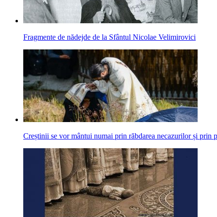
Fragmente de nădejde de la Sfântul Nicolae Velimirovici
Creștinii se vor mântui numai prin răbdarea necazurilor și prin 