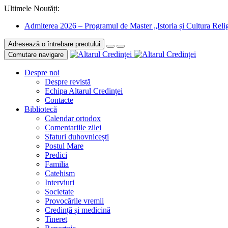
Ultimele Noutăți:
Admiterea 2026 – Programul de Master „Istoria și Cultura Relig
Adresează o întrebare preotului
Comutare navigare
Despre noi
Despre revistă
Echipa Altarul Credinței
Contacte
Bibliotecă
Calendar ortodox
Comentariile zilei
Sfaturi duhovnicești
Postul Mare
Predici
Familia
Catehism
Interviuri
Societate
Provocările vremii
Credință și medicină
Tineret