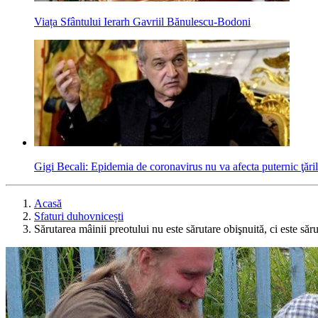
Viața Sfântului Ierarh Gavriil Bănulescu-Bodoni
Gigi Becali: Epidemia de coronavirus nu va afecta puternic ţări
Acasă
Sfaturi duhovnicești
Sărutarea mâinii preotului nu este sărutare obişnuită, ci este săru