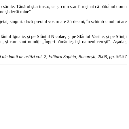
 sărute. Tânărul şi-a tras-o, ca şi cum s-ar fi ruşinat că bătrânul domn
ine şi decât mine“.
etaţi singuri: dacă preotul vostru are 25 de ani, în schimb cinul lui are
fântul Ignatie, şi pe Sfântul Nicolae, şi pe Sfântul Vasilie, şi pe Sfinţii
i, şi care sunt numiţi: „Îngeri pământeşti şi oameni cereşti“. Aşadar,
i ale lumii de astăzi vol. 2, Editura Sophia, București, 2008, pp. 56-57