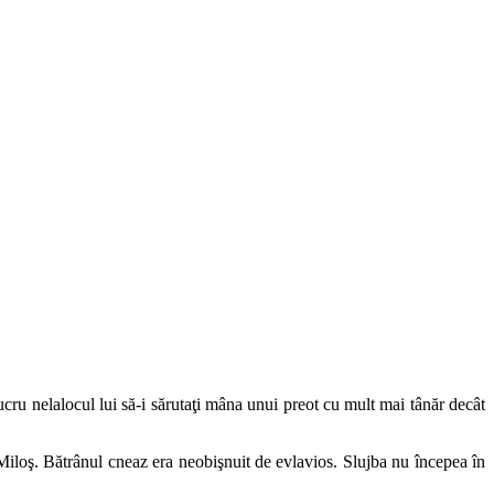
lucru nelalocul lui să-i sărutaţi mâna unui preot cu mult mai tânăr decât
l Miloş. Bătrânul cneaz era neobişnuit de evlavios. Slujba nu începea în