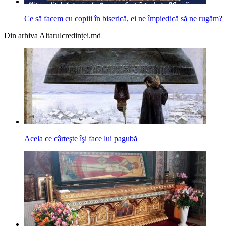
Ce să facem cu copiii în biserică, ei ne împiedică să ne rugăm?
Din arhiva Altarulcredinței.md
Acela ce cârteşte îşi face lui pagubă