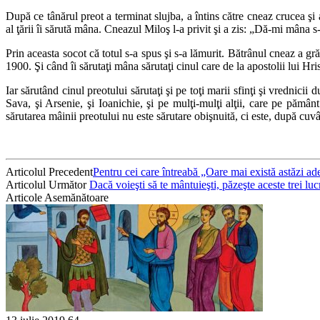
După ce tânărul preot a terminat slujba, a întins către cneaz crucea şi
al ţării îi sărută mâna. Cneazul Miloş l-a privit şi a zis: „Dă-mi mâna s
Prin aceasta socot că totul s-a spus şi s-a lămurit. Bătrânul cneaz a gr
1900. Şi când îi sărutaţi mâna sărutaţi cinul care de la apostolii lui Hri
Iar sărutând cinul preotului sărutaţi şi pe toţi marii sfinţi şi vrednicii
Sava, şi Arsenie, şi Ioanichie, şi pe mulţi-mulţi alţii, care pe pămâ
sărutarea mâinii preotului nu este sărutare obişnuită, ci este, după cuvâ
Articolul Precedent
Pentru cei care întreabă „Oare mai există astăzi ade
Articolul Următor
Dacă voieşti să te mântuieşti, păzeşte aceste trei luc
Articole Asemănătoare