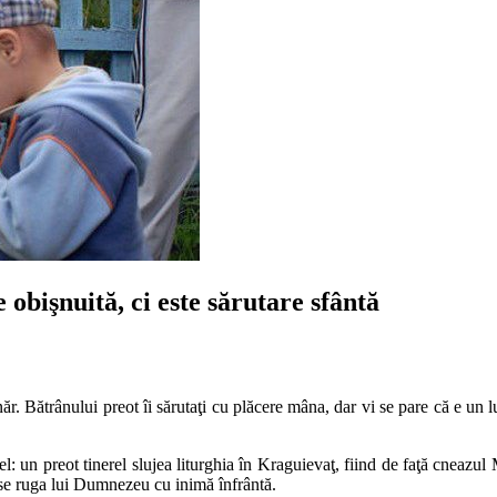
 obişnuită, ci este sărutare sfântă
ânăr. Bătrânului preot îi sărutaţi cu plăcere mâna, dar vi se pare că e un 
fel: un preot tinerel slujea liturghia în Kraguievaţ, fiind de faţă cneazu
şi se ruga lui Dumnezeu cu inimă înfrântă.