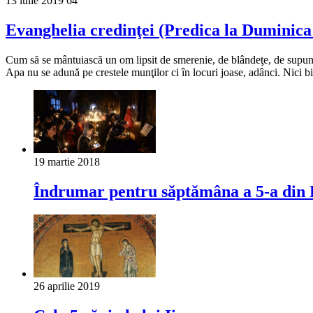
13 iulie 2019
64
Evanghelia credinţei (Predica la Duminica 
Cum să se mântuiască un om lipsit de smerenie, de blândeţe, de supune
Apa nu se adună pe crestele munţilor ci în locuri joase, adânci. Nic
19 martie 2018
Îndrumar pentru săptămâna a 5-a din P
26 aprilie 2019