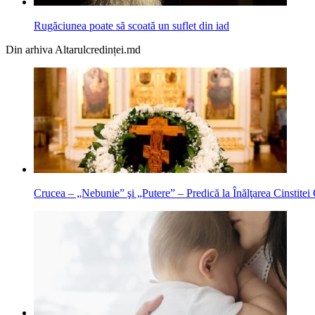
Rugăciunea poate să scoată un suflet din iad
Din arhiva Altarulcredinței.md
Crucea – „Nebunie” şi „Putere” – Predică la Înălţarea Cinstitei