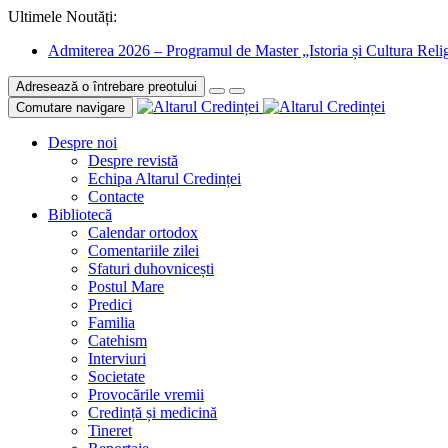
Ultimele Noutăți:
Admiterea 2026 – Programul de Master „Istoria și Cultura Relig
Adresează o întrebare preotului
Comutare navigare
Despre noi
Despre revistă
Echipa Altarul Credinței
Contacte
Bibliotecă
Calendar ortodox
Comentariile zilei
Sfaturi duhovnicești
Postul Mare
Predici
Familia
Catehism
Interviuri
Societate
Provocările vremii
Credință și medicină
Tineret