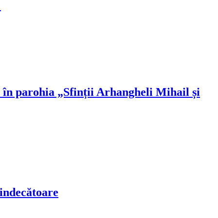
!
 în parohia „Sfinții Arhangheli Mihail și
vindecătoare