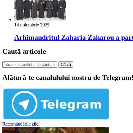
14 noiembrie 2025
Arhimandritul Zaharia Zaharou a parti
Caută articole
Căută
Alătură-te canalulului nostru de Telegram
Recomandările zilei