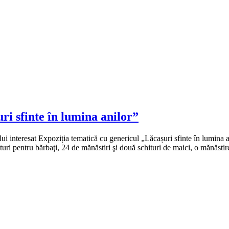
ri sfinte în lumina anilor”
nteresat Expoziția tematică cu genericul „Lăcașuri sfinte în lumina an
ituri pentru bărbaţi, 24 de mănăstiri şi două schituri de maici, o mănăs