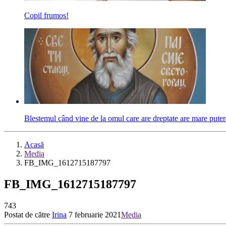
Copil frumos!
Blestemul când vine de la omul care are dreptate are mare puter
Acasă
Media
FB_IMG_1612715187797
FB_IMG_1612715187797
743
Postat de către
Irina
7 februarie 2021
Media