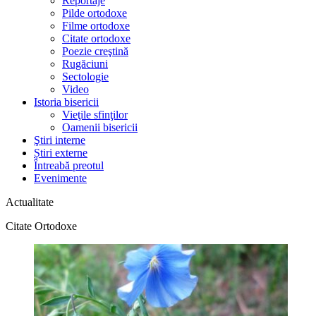
Reportaje
Pilde ortodoxe
Filme ortodoxe
Citate ortodoxe
Poezie creştină
Rugăciuni
Sectologie
Video
Istoria bisericii
Vieţile sfinţilor
Oamenii bisericii
Ştiri interne
Știri externe
Întreabă preotul
Evenimente
Actualitate
Citate Ortodoxe