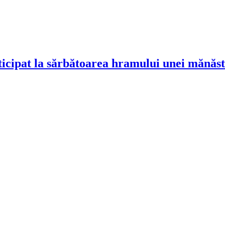
cipat la sărbătoarea hramului unei mănăsti
!