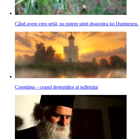
Când avem vreo grijă, nu putem simţi dragostea lui Dumneze
Conștiința – ceasul deșteptător al sufletului