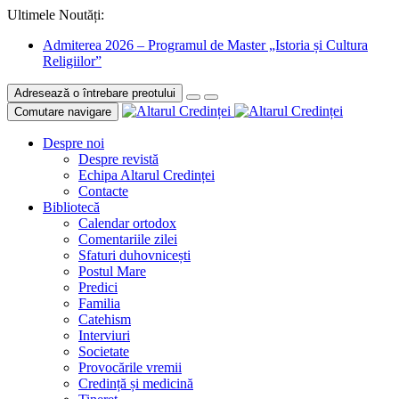
Ultimele Noutăți:
Admiterea 2026 – Programul de Master „Istoria și Cultura
Religiilor”
Adresează o întrebare preotului
Comutare navigare
Despre noi
Despre revistă
Echipa Altarul Credinței
Contacte
Bibliotecă
Calendar ortodox
Comentariile zilei
Sfaturi duhovnicești
Postul Mare
Predici
Familia
Catehism
Interviuri
Societate
Provocările vremii
Credință și medicină