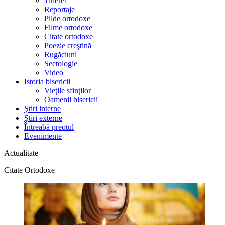
Tineret
Reportaje
Pilde ortodoxe
Filme ortodoxe
Citate ortodoxe
Poezie creştină
Rugăciuni
Sectologie
Video
Istoria bisericii
Vieţile sfinţilor
Oamenii bisericii
Ştiri interne
Știri externe
Întreabă preotul
Evenimente
Actualitate
Citate Ortodoxe