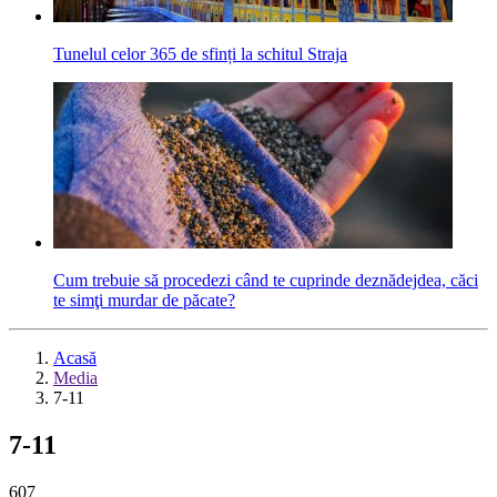
Tunelul celor 365 de sfinți la schitul Straja
Cum trebuie să procedezi când te cuprinde deznădejdea, căci
te simţi murdar de păcate?
Acasă
Media
7-11
7-11
607