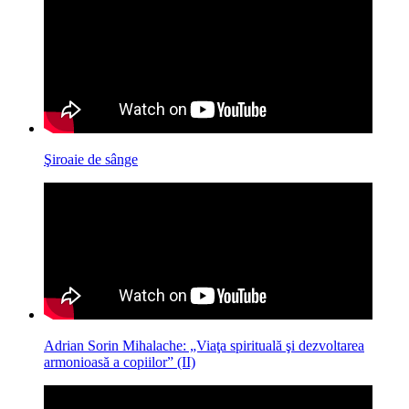
Şiroaie de sânge
Adrian Sorin Mihalache: „Viaţa spirituală şi dezvoltarea
armonioasă a copiilor” (II)