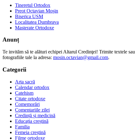
Tineretul Ortodox
Preot Octavian Moșin
Biserica USM
Localitatea Dumbrava
Masterate Ortodoxe
Anunț
Te invităm să te alături echipei Altarul Credinţei! Trimite textele sau
fotografiile tale la adresa:
mosin.octavian@gmail.com
.
Categorii
Arta sacră
Calendar ortodox
Catehism
Citate ortodoxe
Comemorări
Comentariile zilei
Credință și medicină
Educația creștină
Familia
Femeia creștină
Filme ortodoxe