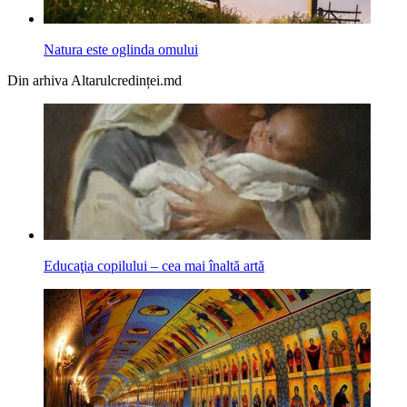
Natura este oglinda omului
Din arhiva Altarulcredinței.md
Educaţia copilului – cea mai înaltă artă