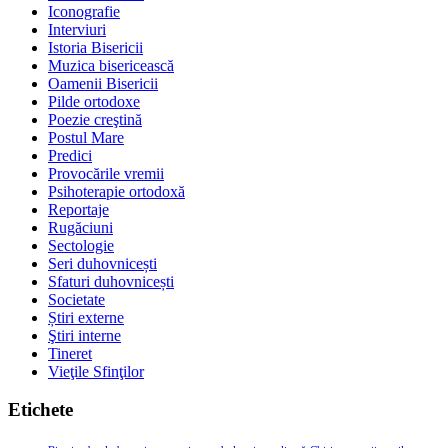
Iconografie
Interviuri
Istoria Bisericii
Muzica bisericească
Oamenii Bisericii
Pilde ortodoxe
Poezie creştină
Postul Mare
Predici
Provocările vremii
Psihoterapie ortodoxă
Reportaje
Rugăciuni
Sectologie
Seri duhovnicești
Sfaturi duhovnicești
Societate
Știri externe
Ştiri interne
Tineret
Vieţile Sfinţilor
Etichete