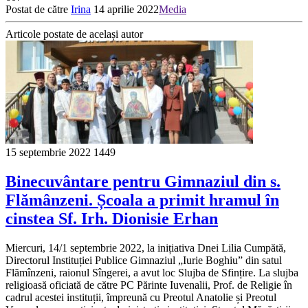
Postat de către
Irina
14 aprilie 2022
Media
Articole postate de același autor
15 septembrie 2022
1449
Binecuvântare pentru Gimnaziul din s.
Flămânzeni. Școala a primit hramul în
cinstea Sf. Irh. Dionisie Erhan
Miercuri, 14/1 septembrie 2022, la inițiativa Dnei Lilia Cumpătă,
Directorul Instituției Publice Gimnaziul „Iurie Boghiu” din satul
Flămînzeni, raionul Sîngerei, a avut loc Slujba de Sfințire. La slujba
religioasă oficiată de către PC Părinte Iuvenalii, Prof. de Religie în
cadrul acestei instituții, împreună cu Preotul Anatolie și Preotul