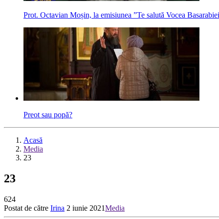
Prot. Octavian Moșin, la emisiunea ”Te salută Vocea Basarabiei”, 
Preot sau popă?
Acasă
Media
23
23
624
Postat de către
Irina
2 iunie 2021
Media