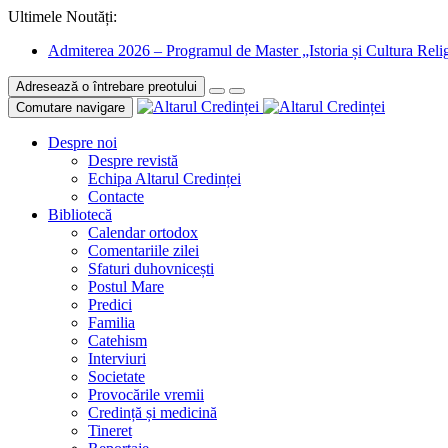
Ultimele Noutăți:
Admiterea 2026 – Programul de Master „Istoria și Cultura Relig
Adresează o întrebare preotului
Comutare navigare
Despre noi
Despre revistă
Echipa Altarul Credinței
Contacte
Bibliotecă
Calendar ortodox
Comentariile zilei
Sfaturi duhovnicești
Postul Mare
Predici
Familia
Catehism
Interviuri
Societate
Provocările vremii
Credință și medicină
Tineret