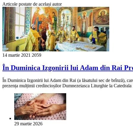
Articole postate de același autor
14 martie 2021
2059
În Duminica Izgonirii lui Adam din Rai Pre
În Duminica Izgonirii lui Adam din Rai (a lăsatului sec de brînză), care
prezența mulțimii credincioșilor Dumnezeiasca Liturghie la Catedrala 
29 martie 2026