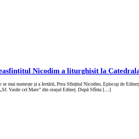
asfințitul Nicodim a liturghisit la Catedral
 se mai numește și a Iertării, Prea Sfințitul Nicodim, Episcop de Edineț ș
„Sf. Vasile cel Mare” din orașul Edineț. După Sfînta […]