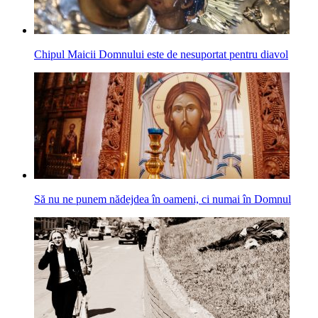
Chipul Maicii Domnului este de nesuportat pentru diavol
Să nu ne punem nădejdea în oameni, ci numai în Domnul