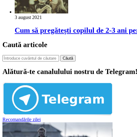
3 august 2021
Cum să pregătești copilul de 2-3 ani pe
Caută articole
Căută
Alătură-te canalulului nostru de Telegram
Recomandările zilei