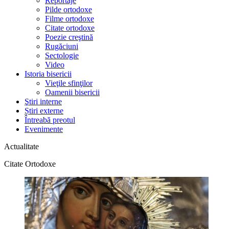
Reportaje
Pilde ortodoxe
Filme ortodoxe
Citate ortodoxe
Poezie creştină
Rugăciuni
Sectologie
Video
Istoria bisericii
Vieţile sfinţilor
Oamenii bisericii
Ştiri interne
Știri externe
Întreabă preotul
Evenimente
Actualitate
Citate Ortodoxe