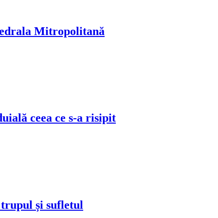
atedrala Mitropolitană
ială ceea ce s-a risipit
trupul și sufletul