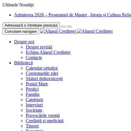
Ultimele Noutăți:
Admiterea 2026 – Programul de Master „Istoria și Cultura Relig
Adresează o întrebare preotului
Comutare navigare
Despre noi
Despre revistă
Echipa Altarul Credinței
Contacte
Bibliotecă
Calendar ortodox
Comentariile zilei
Sfaturi duhovnicești
Postul Mare
Predici
Familia
Catehism
Interviuri
Societate
Provocările vremii
Credință și medicină
Tineret