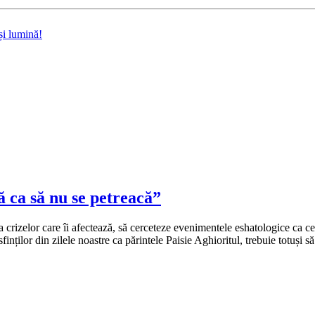
și lumină!
ă ca să nu se petreacă”
crizelor care îi afectează, să cerceteze evenimentele eshatologice ca cel
sfinților din zilele noastre ca părintele Paisie Aghioritul, trebuie totuși 