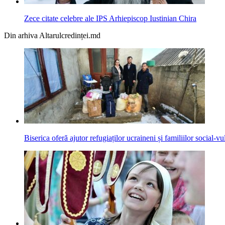
Zece citate celebre ale IPS Arhiepiscop Iustinian Chira
Din arhiva Altarulcredinței.md
Biserica oferă ajutor refugiaților ucraineni și familiilor social-vu