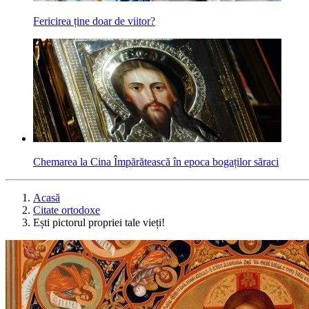
Fericirea ține doar de viitor?
Chemarea la Cina Împărătească în epoca bogaților săraci
Acasă
Citate ortodoxe
Ești pictorul propriei tale vieți!