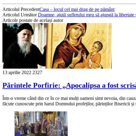
Articolul Precedent
Casa – locul cel mai drag de pe pământ
Articolul Următor
Doamne, ajută sufletului meu să ajungă la libertate 
Articole postate de același autor
13 aprilie 2022
2327
Părintele Porfirie: „Apocalipsa a fost scris
Într-o vreme când din ce în ce mai mulți oameni simt nevoia, din cauza 
făcute cunoscute prin harul Domnului profeților, părinților Bisericii și 