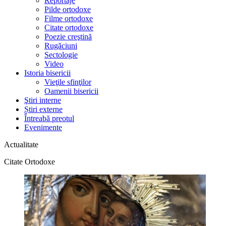
Reportaje
Pilde ortodoxe
Filme ortodoxe
Citate ortodoxe
Poezie creştină
Rugăciuni
Sectologie
Video
Istoria bisericii
Vieţile sfinţilor
Oamenii bisericii
Ştiri interne
Știri externe
Întreabă preotul
Evenimente
Actualitate
Citate Ortodoxe