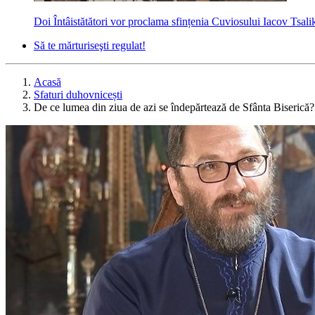
Doi Întâistătători vor proclama sfințenia Cuviosului Iacov Tsalik
Să te mărturiseşti regulat!
Acasă
Sfaturi duhovnicești
De ce lumea din ziua de azi se îndepărtează de Sfânta Biserică?