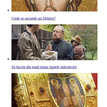
Unde se ascunde azi Hristos?
Să facem din toată inima faptele milostivirii