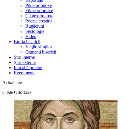
Reportaje
Pilde ortodoxe
Filme ortodoxe
Citate ortodoxe
Poezie creştină
Rugăciuni
Sectologie
Video
Istoria bisericii
Vieţile sfinţilor
Oamenii bisericii
Ştiri interne
Știri externe
Întreabă preotul
Evenimente
Actualitate
Citate Ortodoxe