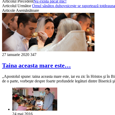
Articolul Precedent
Nu exista păcat mic!
Articolul Următor
Omul sănătos duhovniceşte se raportează totdeau
Articole Asemănătoare
27 ianuarie 2020
347
Taina aceasta mare este…
„Apostolul spune: taina aceasta mare este, iar eu zic în Hristos şi în Bi
de o parte, vorbeşte despre foarte profundele legături dintre Biserică ş
24 mai 2016