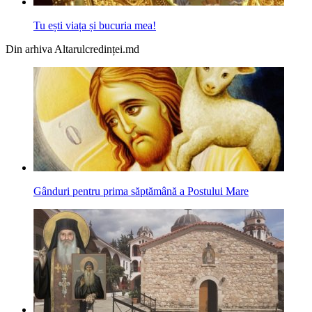
Tu ești viața și bucuria mea!
Din arhiva Altarulcredinței.md
Gânduri pentru prima săptămână a Postului Mare