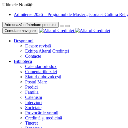
Ultimele Noutăți:
Admiterea 2026 – Programul de Master „Istoria și Cultura Relig
Adresează o întrebare preotului
Comutare navigare
Despre noi
Despre revistă
Echipa Altarul Credinței
Contacte
Bibliotecă
Calendar ortodox
Comentariile zilei
Sfaturi duhovnicești
Postul Mare
Predici
Familia
Catehism
Interviuri
Societate
Provocările vremii
Credință și medicină
Tineret