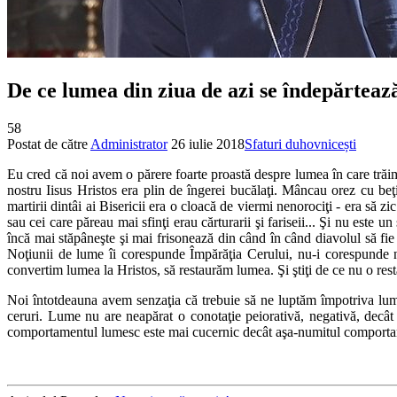
De ce lumea din ziua de azi se îndepărteaz
58
Postat de către
Administrator
26 iulie 2018
Sfaturi duhovnicești
Eu cred că noi avem o părere foarte proastă despre lumea în care tră
nostru Iisus Hristos era plin de îngerei bucălaţi. Mâncau orez cu be
martirii dintâi ai Bisericii era o cloacă de viermi nenorociţi - era să
sau cei care păreau mai sfinţi erau cărturarii şi fariseii... Şi nu este
încă mai stăpâneşte şi mai frisonează din când în când diavo­lul să f
Noţiunii de lume îi corespunde Împărăţia Cerului, nu-i corespunde nu
convertim lumea la Hristos, să restaurăm lumea. Şi ştiţi de ce nu o res
Noi întotdeauna avem senzaţia că trebuie să ne lup­tăm împotriva lu
ceruri. Lume nu are neapărat o conotaţie peiorativă, negativă, decâ
comportamentul lumesc este mai cucernic decât aşa-numitul comport