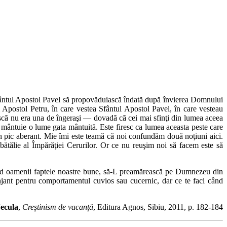
Sfântul Apostol Pavel să propovăduiască îndată după învierea Domnului
 Apostol Petru, în care vestea Sfântul Apostol Pavel, în care vesteau
­iască nu era una de îngeraşi — dovadă că cei mai sfinţi din lumea aceea
 să mântuie o lume gata mântuită. Este firesc ca lumea aceasta peste care
un pic aberant. Mie îmi este teamă că noi confundăm două noţiuni aici.
bătălie al Împărăţiei Cerurilor. Or ce nu reuşim noi să facem este să
zând oamenii faptele noastre bune, să-L preamărească pe Dumnezeu din
jant pentru comportamentul cuvios sau cu­cernic, dar ce te faci când
Necula
,
Creștinism de vacanță
, Editura Agnos, Sibiu, 2011, p. 182-184