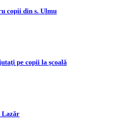
ru copii din s. Ulmu
jutaţi pe copii la şcoală
i Lazăr