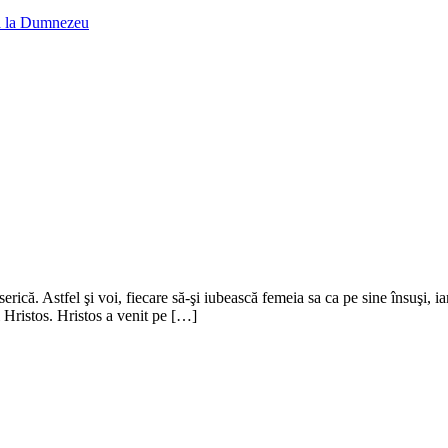
na la Dumnezeu
serică. Astfel şi voi, fiecare să-şi iubească femeia sa ca pe sine însuşi,
i Hristos. Hristos a venit pe […]