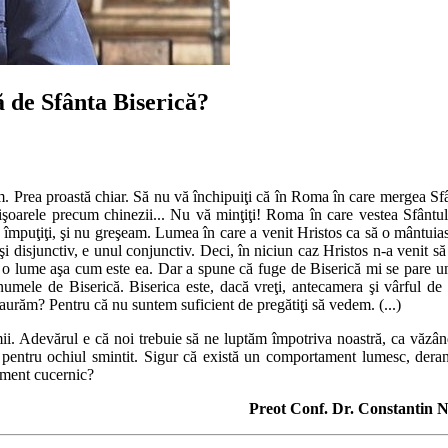
ă de Sfânta Biserică?
im. Prea proastă chiar. Să nu vă închi­puiţi că în Roma în care mergea 
ţişoarele precum chinezii... Nu vă minţiţi! Roma în care vestea Sfântul
 zic împuţiţi, şi nu greşeam. Lumea în care a venit Hristos ca să o mântu
 un şi disjunctiv, e unul conjunctiv. Deci, în niciun caz Hristos n-a venit
ie o lume aşa cum este ea. Dar a spune că fuge de Biserică mi se pare 
mele de Biserică. Biserica este, dacă vreţi, antecamera şi vârful de 
taurăm? Pentru că nu suntem suficient de pregătiţi să vedem. (...)
mii. Adevărul e că noi trebuie să ne lup­tăm împotriva noastră, ca vă
t pentru ochiul smintit. Sigur că există un comportament lumesc, deran
ament cucernic?
Preot Conf. Dr. Constantin 