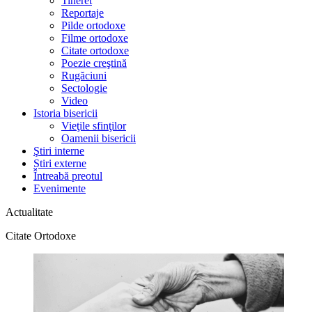
Tineret
Reportaje
Pilde ortodoxe
Filme ortodoxe
Citate ortodoxe
Poezie creştină
Rugăciuni
Sectologie
Video
Istoria bisericii
Vieţile sfinţilor
Oamenii bisericii
Ştiri interne
Știri externe
Întreabă preotul
Evenimente
Actualitate
Citate Ortodoxe