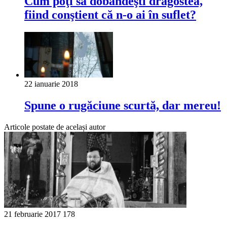
Cum poţi să dobândeşti dragostea,
fiind conştient că n-o ai în suflet?
22 ianuarie 2018
Spune o rugăciune scurtă, dar mereu!
Articole postate de același autor
21 februarie 2017
178