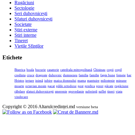
Rugăciuni
Sectologie
Seri duhovnicești
Sfaturi duhovnicești
Societate
Știri externe
Ştiri interne
Tineret
Vieţile Sfinţilor
Etichete
Biserica
boala
bucurie
casatorie
catedrala mitropolitană
Chisinau
copii
copil
credinta
cruce
dragoste
duhovnic
dumnezeu
familia
familie
fapte bune
femeie
har
Hristos
iertare
inimă
iubire
maica domnului
mama
mantuire
milostenie
minune
moarte
octavian mosin
pacat
pilde ortodoxe
post
predica
preot
păcate
rugăciune
răbdare
sfaturi duhovnicești
smerenie
spovedanie
suferinţă
suflet
tineri
viata
vindecare
Copyright © 2016 Altarulcredinței.md
versiune beta