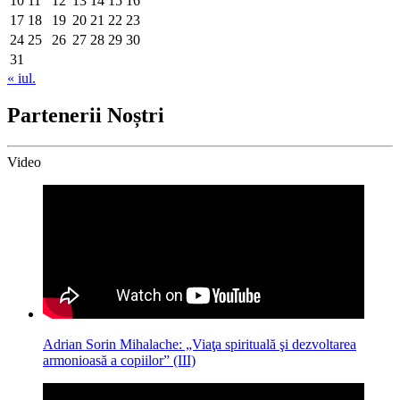
10
11
12
13
14
15
16
17
18
19
20
21
22
23
24
25
26
27
28
29
30
31
« iul.
Partenerii Noștri
Video
Adrian Sorin Mihalache: „Viaţa spirituală şi dezvoltarea
armonioasă a copiilor” (III)