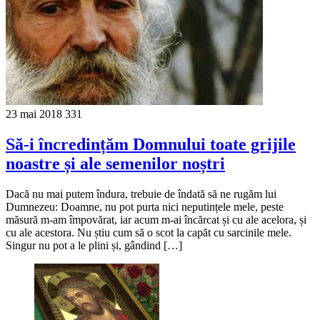
23 mai 2018
331
Să-i încredințăm Domnului toate grijile
noastre și ale semenilor noștri
Dacă nu mai putem îndura, trebuie de îndată să ne rugăm lui
Dumnezeu: Doamne, nu pot purta nici neputințele mele, peste
măsură m-am împovărat, iar acum m-ai încărcat și cu ale acelora, și
cu ale acestora. Nu știu cum să o scot la capăt cu sarcinile mele.
Singur nu pot a le plini și, gândind […]