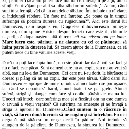
Ei, părinte! Daca am putea face noi tot ce-i învăţăm pe alţii, am fi
sfinţi! Eu învăţam pe altii sa aiba răbdare în suferinţă. Acum, când
sunt în suferinţă, văd că nu am deloc răbdare. Îmi trebuie nu răbdare,
ci îndelungă răbdare. Un frate mă întreba: „Se poate ca în timpul
suferinţei să potolim durerea cu rugăciunea?”. Aici este darul lui
Dumnezeu, i-am răspuns eu. Dragostea duhovnicească biruieşte
durerea, cum spune Hristos despre femeia care este în chinurile
naşterii, că dupa naştere uită durerea
că s-a născut om pe lume
.
Mare lucru este, părinte, a ne alatura cu cel ce pătimeşte, să
luăm parte la durerea lui.
Să cerem ajutor de la Dumnezeu, ca să
putem trece cu bine valurile acestei vieţi.
Dacă nu poţi face fapta bună, nu este păcat. Iar dacă poţi s-o faci şi
nu o faci, este păcat. Sunt oameni care nu au copii, sau nu au vrut să
aibă, sau nu le-a dat Dumnezeu. Cei care nu i-au dorit, la bătrâneţe ii
doresc şi plâng că nu au copii, dar este prea târziu. Când darul lui
Dumnezeu se apropie de inima omului, atunci toate i se par uşoare;
iar când se departează harul, atunci toate i se par grele. Atunci
suferă, strigă şi plange, cum face şi copilul părăsit de mama lui.
Uneori mă întreb, oare suferinţa mea şi a fiecărui om nu este cumva
o arvună a vieţii veşnice? Că suferinţa ne smereşte şi ne învaţă a
striga la ajutorul lui Dumnezeu.
Când suntem la o răscruce în
viaţă, să facem două lucruri:
să ne rugăm şi să întrebăm.
Eu mai
degrabă mă rătăcesc în oraşe decât în pădure! Noi trebuie să
ajungem de la gândirea de Dumnezeu, la simţirea lui Dumnezeu.