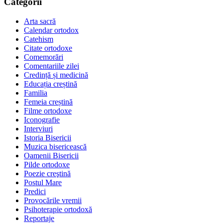
Categorii
Arta sacră
Calendar ortodox
Catehism
Citate ortodoxe
Comemorări
Comentariile zilei
Credință și medicină
Educația creștină
Familia
Femeia creștină
Filme ortodoxe
Iconografie
Interviuri
Istoria Bisericii
Muzica bisericească
Oamenii Bisericii
Pilde ortodoxe
Poezie creştină
Postul Mare
Predici
Provocările vremii
Psihoterapie ortodoxă
Reportaje