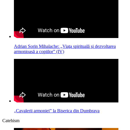
Adrian Sorin Mihalache: „Viaţa spirituală şi dezvoltarea
armonioasă a copiilor” (IV)
„Cavalerii armoniei” la Biserica din Dumbrava
Catehism