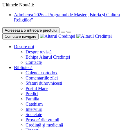
Ultimele Noutăți:
Admiterea 2026 – Programul de Master „Istoria și Cultura
Religiilor”
Adresează o întrebare preotului
Comutare navigare
Despre noi
Despre revistă
Echipa Altarul Credinței
Contacte
Bibliotecă
Calendar ortodox
Comentariile zilei
Sfaturi duhovnicești
Postul Mare
Predici
Familia
Catehism
Interviuri
Societate
Provocările vremii
Credință și medicină