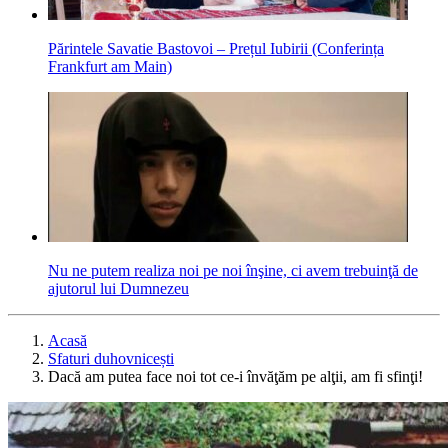
Părintele Savatie Bastovoi – Prețul Iubirii (Conferința
Frankfurt am Main)
Nu ne putem realiza noi pe noi înşine, ci avem trebuinţă de
ajutorul lui Dumnezeu
Acasă
Sfaturi duhovnicești
Dacă am putea face noi tot ce-i învăţăm pe alţii, am fi sfinţi!