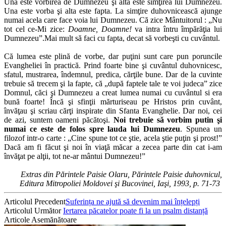
Una este vorbirea de Dumnezeu şi alta este simţirea lui Dumnezeu.
Una este vorba şi alta este fapta. La simţire duhovnicească ajunge
numai acela care face voia lui Dumnezeu. Că zice Mântuitorul : „Nu
tot cel ce-Mi zice:
Doamne, Doamne!
va intra întru împărăţia lui
Dumnezeu”.Mai mult să faci cu fapta, decat să vorbeşti cu cuvântul.
Că lumea este plină de vorbe, dar puţini sunt care pun poruncile
Evangheliei în practică. Prind foarte bine şi cuvântul duhovnicesc,
sfatul, mustrarea, îndemnul, predica, cărţile bune. Dar de la cuvinte
trebuie să trecem şi la fapte, că „după faptele tale te voi judeca” zice
Domnul, căci şi Dumnezeu a creat lumea numai cu cuvântul si era
bună foarte! Încă şi sfinţii mărturiseau pe Hristos prin cuvânt,
învăţau şi scriau cărţi inspirate din Sfanta Evanghelie. Dar noi, cei
de azi, suntem oameni păcătoşi.
Noi trebuie să vorbim putin şi
numai ce este de folos spre lauda lui Dumnezeu
. Spunea un
filozof intr-o carte : „Cine spune tot ce ştie, acela ştie puţin şi prost!”
Dacă am fi făcut şi noi în viaţă măcar a zecea parte din cat i-am
învăţat pe alţii, tot ne-ar mântui Dumnezeu!”
Extras din Părintele Paisie Olaru, Părintele Paisie duhovnicul,
Editura Mitropoliei Moldovei şi Bucovinei, Iaşi, 1993, p. 71-73
Articolul Precedent
Suferința ne ajută să devenim mai înțelepți
Articolul Următor
Iertarea păcatelor poate fi la un psalm distanță
Articole Asemănătoare