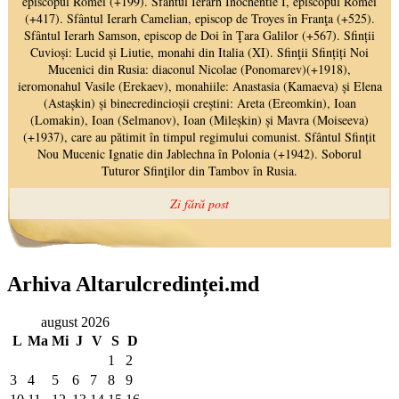
Arhiva Altarulcredinței.md
august 2026
L
Ma
Mi
J
V
S
D
1
2
3
4
5
6
7
8
9