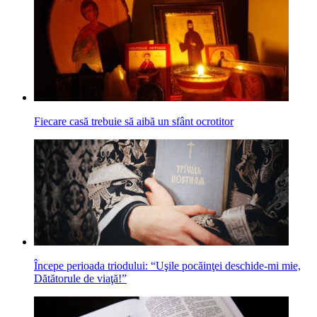
Fiecare casă trebuie să aibă un sfânt ocrotitor
Începe perioada triodului: “Uşile pocăinţei deschide-mi mie,
Dătătorule de viaţă!”