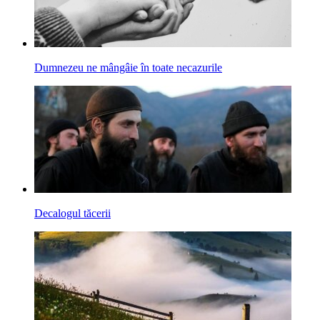
Dumnezeu ne mângâie în toate necazurile
Decalogul tăcerii