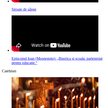
Şiroaie de sânge
Episcopul Ioan (Moşneguţu): „Biserica şi şcoala: parteneriat
pentru educaţie.”
Catehism