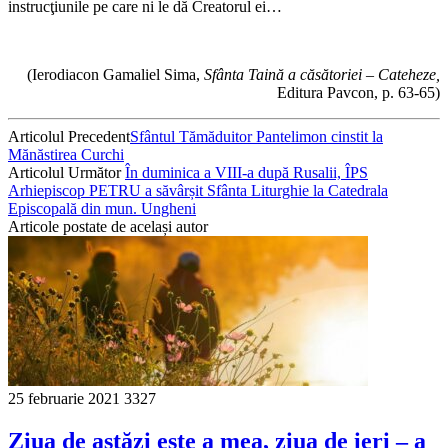
instrucţiunile pe care ni le dă Creatorul ei…
(Ierodiacon Gamaliel Sima,
Sfânta Taină a căsătoriei – Cateheze,
Editura Pavcon, p. 63-65)
Articolul Precedent
Sfântul Tămăduitor Pantelimon cinstit la
Mănăstirea Curchi
Articolul Următor
În duminica a VIII-a după Rusalii, ÎPS
Arhiepiscop PETRU a săvârșit Sfânta Liturghie la Catedrala
Episcopală din mun. Ungheni
Articole postate de același autor
25 februarie 2021
3327
Ziua de astăzi este a mea, ziua de ieri – a