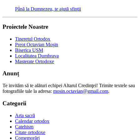
Până la Dumnezeu, te ajută sfinţii
Proiectele Noastre
Tineretul Ortodox
Preot Octavian Moșin
Biserica USM
Localitatea Dumbrava
Masterate Ortodoxe
Anunț
Te invităm să te alături echipei Altarul Credinţei! Trimite textele sau
fotografiile tale la adresa:
mosin.octavian@gmail.com
.
Categorii
Arta sacră
Calendar ortodox
Catehism
Citate ortodoxe
Comemorări