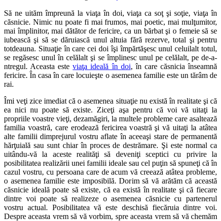
Să ne uităm împreună la viaţa în doi, viaţa ca soţ şi soţie, viaţa în
căsnicie. Nimic nu poate fi mai frumos, mai poetic, mai mulţumitor,
mai împlinitor, mai dătător de fericire, ca un bărbat şi o femeie să se
iubească şi să se dăruiască unul altuia fără rezerve, total şi pentru
totdeauna. Situaţie în care cei doi îşi împărtăşesc unul celuilalt totul,
se regăsesc unul în celălalt şi se împlinesc unul pe celălalt, pe de-a-
ntregul. Aceasta este
viaţa ideală în doi
, în care căsnicia înseamnă
fericire. În casa în care locuieşte o asemenea familie este un tărâm de
rai.
Îmi veţi zice imediat că o asemenea situaţie nu există în realitate şi că
ea nici nu poate să existe. Ziceţi aşa pentru că voi vă uitaţi la
propriile voastre vieţi, dezamăgiri, la multele probleme care asaltează
familia voastră, care erodează fericirea voastră şi vă uitaţi la atâtea
alte familii dimprejurul vostru aflate în aceeaşi stare de permanentă
hărţuială sau sunt chiar în proces de destrămare. Şi este normal ca
uitându-vă la aceste realităţi să deveniţi sceptici cu privire la
posibilitatea realizării unei familii ideale sau cel puţin să spuneţi că în
cazul vostru, cu persoana care de acum vă creează atâtea probleme,
o asemenea familie este imposibilă. Dorim să vă arătăm că această
căsnicie ideală poate să existe, că ea există în realitate şi că fiecare
dintre voi poate să realizeze o asemenea căsnicie cu partenerul
vostru actual. Posibilitatea vă este deschisă fiecăruia dintre voi.
Despre aceasta vrem să vă vorbim, spre aceasta vrem să vă chemăm