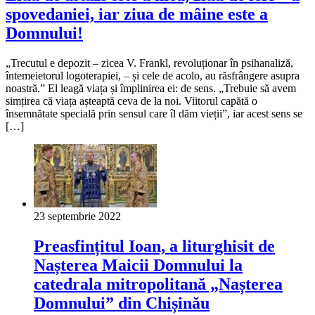
spovedaniei, iar ziua de mâine este a
Domnului!
„Trecutul e depozit – zicea V. Frankl, revoluționar în psihanaliză,
întemeietorul logoterapiei, – și cele de acolo, au răsfrângere asupra
noastră.” El leagă viața și împlinirea ei: de sens. „Trebuie să avem
simțirea că viața așteaptă ceva de la noi. Viitorul capătă o
însemnătate specială prin sensul care îl dăm vieții”, iar acest sens se
[…]
23 septembrie 2022
Preasfințitul Ioan, a liturghisit de
Nașterea Maicii Domnului la
catedrala mitropolitană „Nașterea
Domnului” din Chișinău