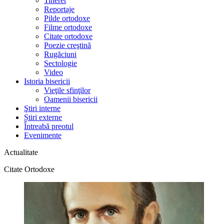
Tineret
Reportaje
Pilde ortodoxe
Filme ortodoxe
Citate ortodoxe
Poezie creştină
Rugăciuni
Sectologie
Video
Istoria bisericii
Vieţile sfinţilor
Oamenii bisericii
Ştiri interne
Știri externe
Întreabă preotul
Evenimente
Actualitate
Citate Ortodoxe