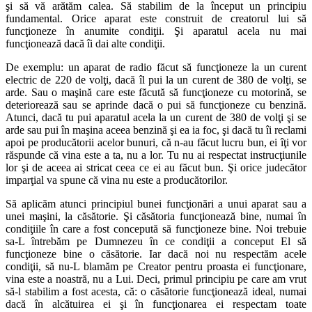
şi să vă arătăm calea. Să stabilim de la început un principiu
fundamental. Orice aparat este construit de creatorul lui să
funcţioneze în anumite condiţii. Şi aparatul acela nu mai
funcţionează dacă îi dai alte condiţii.
De exemplu: un aparat de radio făcut să funcţioneze la un curent
electric de 220 de volţi, dacă îl pui la un curent de 380 de volţi, se
arde. Sau o maşină care este făcută să funcţioneze cu motorină, se
deteriorează sau se aprinde dacă o pui să funcţioneze cu benzină.
Atunci, dacă tu pui aparatul acela la un curent de 380 de volţi şi se
arde sau pui în maşina aceea benzină şi ea ia foc, şi dacă tu îi reclami
apoi pe producătorii acelor bunuri, că n-au făcut lucru bun, ei îţi vor
răspunde că vina este a ta, nu a lor. Tu nu ai respectat instrucţiunile
lor şi de aceea ai stricat ceea ce ei au făcut bun. Şi orice judecător
imparţial va spune că vina nu este a producătorilor.
Să aplicăm atunci principiul bunei funcţionări a unui aparat sau a
unei maşini, la căsătorie. Şi căsătoria funcţionează bine, numai în
condiţiile în care a fost concepută să funcţioneze bine. Noi trebuie
sa-L întrebăm pe Dumnezeu în ce condiţii a conceput El să
funcţioneze bine o căsătorie. Iar dacă noi nu respectăm acele
condiţii, să nu-L blamăm pe Creator pentru proasta ei funcţionare,
vina este a noastră, nu a Lui. Deci, primul principiu pe care am vrut
să-l stabilim a fost acesta, că: o căsătorie funcţionează ideal, numai
dacă în alcătuirea ei şi în funcţionarea ei respectam toate