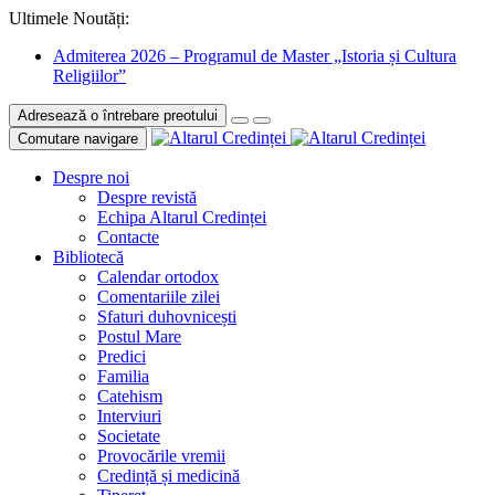
Ultimele Noutăți:
Admiterea 2026 – Programul de Master „Istoria și Cultura
Religiilor”
Adresează o întrebare preotului
Comutare navigare
Despre noi
Despre revistă
Echipa Altarul Credinței
Contacte
Bibliotecă
Calendar ortodox
Comentariile zilei
Sfaturi duhovnicești
Postul Mare
Predici
Familia
Catehism
Interviuri
Societate
Provocările vremii
Credință și medicină