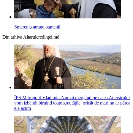
Smerenia atrage oamenii
Din arhiva Altarulcredinței.md
ÎPS Mitropolit Vladimir: Numai mergând pe calea Adevărului
vom izbândi biruind toate greutățile, oricât de mari nu ar părea
ele acum