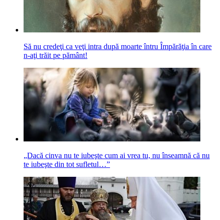
Să nu credeţi ca veţi intra după moarte întru Împărăţia în care
n-aţi trăit pe pă­mânt!
„Dacă cinva nu te iubeşte cum ai vrea tu, nu înseamnă că nu
te iubeşte din tot sufletul…”