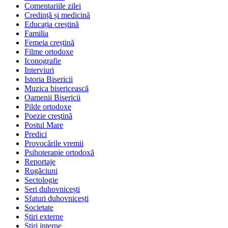
Comentariile zilei
Credință și medicină
Educația creștină
Familia
Femeia creștină
Filme ortodoxe
Iconografie
Interviuri
Istoria Bisericii
Muzica bisericească
Oamenii Bisericii
Pilde ortodoxe
Poezie creştină
Postul Mare
Predici
Provocările vremii
Psihoterapie ortodoxă
Reportaje
Rugăciuni
Sectologie
Seri duhovnicești
Sfaturi duhovnicești
Societate
Știri externe
Ştiri interne