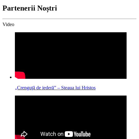
Partenerii Noștri
Video
„Crenguţă de iederă” – Steaua lui Hristos