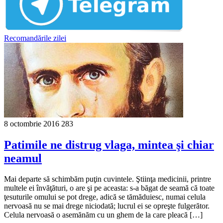
Recomandările zilei
8 octombrie 2016
283
Patimile ne distrug vlaga, mintea şi chiar
neamul
Mai departe să schimbăm puţin cuvintele. Ştiinţa medicinii, printre
multele ei învăţături, o are şi pe aceasta: s-a băgat de seamă că toate
ţesuturile omului se pot drege, adică se tămăduiesc, numai celula
nervoasă nu se mai drege niciodată; lucrul ei se opreşte fulgerător.
Celula nervoasă o asemănăm cu un ghem de la care pleacă […]