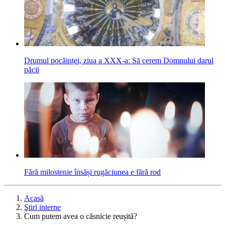
Drumul pocăinței, ziua a XXX-a: Să cerem Domnului darul
păcii
Fără milostenie însăși rugăciunea e fără rod
Acasă
Ştiri interne
Cum putem avea o căsnicie reușită?