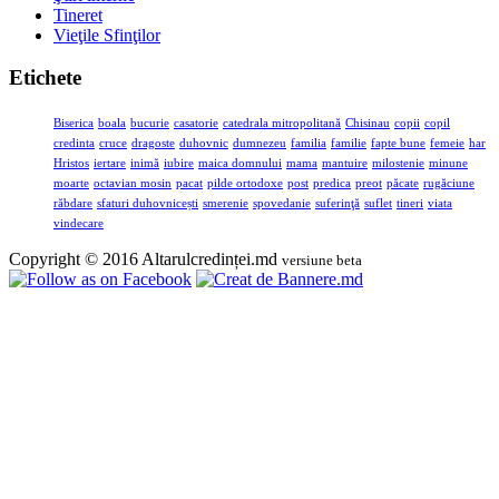
Tineret
Vieţile Sfinţilor
Etichete
Biserica
boala
bucurie
casatorie
catedrala mitropolitană
Chisinau
copii
copil
credinta
cruce
dragoste
duhovnic
dumnezeu
familia
familie
fapte bune
femeie
har
Hristos
iertare
inimă
iubire
maica domnului
mama
mantuire
milostenie
minune
moarte
octavian mosin
pacat
pilde ortodoxe
post
predica
preot
păcate
rugăciune
răbdare
sfaturi duhovnicești
smerenie
spovedanie
suferinţă
suflet
tineri
viata
vindecare
Copyright © 2016 Altarulcredinței.md
versiune beta