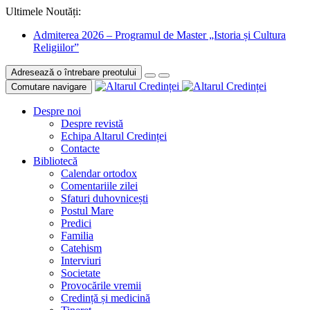
Ultimele Noutăți:
Admiterea 2026 – Programul de Master „Istoria și Cultura
Religiilor”
Adresează o întrebare preotului
Comutare navigare
Despre noi
Despre revistă
Echipa Altarul Credinței
Contacte
Bibliotecă
Calendar ortodox
Comentariile zilei
Sfaturi duhovnicești
Postul Mare
Predici
Familia
Catehism
Interviuri
Societate
Provocările vremii
Credință și medicină