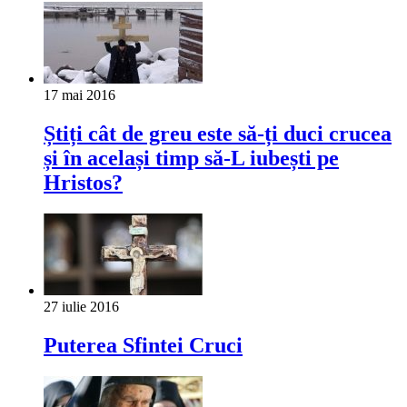
17 mai 2016
Știți cât de greu este să-ți duci crucea
și în același timp să-L iubești pe
Hristos?
27 iulie 2016
Puterea Sfintei Cruci