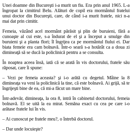
Unei doamne din Bucureşti i-a murit un fiu. Era prin anul 1965. L-a
îngropat la cimitirul Belu. Alături de copil era mormântul fratelui
unui doctor din Bucureşti, care, de când i-a murit fratele, nici n-a
mai dat prin cimitir.
Femeia, văzând acel mormânt părăsit şi plin de buruieni, fără a
cunoaşte al cui este, s-a îndurat de el şi a început a smulge din
buruieni şi a planta flori; îl îngrijea ca pe mormântul fiului ei. Dar
biata femeie era cam bolnavă. Într-o seară s-a hotărât ca a doua zi
dimineaţă să se ducă la policlinică pentru a se consulta.
În noaptea aceea însă, iată că se arată în vis doctorului, fratele său
răposat, care îi spune:
– Vezi pe femeia aceasta? şi i-o arătă cu degetul. Mâine la 8
dimineaţa va veni la policlinică la tine, că este bolnavă. Ai grijă, să te
îngrijeşti bine de ea, că mi-a făcut un mare bine.
Într-adevăr, dimineaţa, la ora 8, intră în cabinetul doctorului, femeia
bolnavă. El se uită la ea mirat. Semăna exact cu cea pe care i-o
arătase fratele lui în vis.
– Ai cunoscut pe fratele meu?, o întrebă doctorul.
– Dar unde locuieşte?