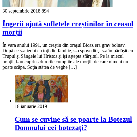
30 septembrie 2018
894
Îngerii ajută sufletele creștinilor în ceasul
morții
În vara anului 1991, un creştin din oraşul Bicaz era grav bolnav.
După ce s-a iertat cu toţi din familie, s-a spovedit şi s-a împărtăşit cu
Trupul şi Sângele lui Hristos şi îşi aştepta sfârşitul. Pe la miezul
nopţii, l-au cuprins durerile cumplite ale morţii, de care nimeni nu
poate scăpa. Soţia stătea de veghe […]
18 ianuarie 2019
Cum se cuvine să se poarte la Botezul
Domnului cei botezaţi?