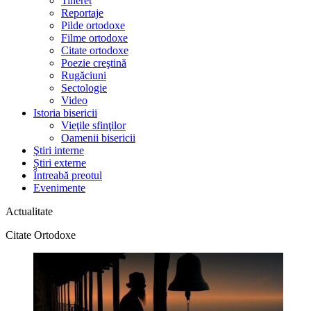
Tineret
Reportaje
Pilde ortodoxe
Filme ortodoxe
Citate ortodoxe
Poezie creştină
Rugăciuni
Sectologie
Video
Istoria bisericii
Vieţile sfinţilor
Oamenii bisericii
Ştiri interne
Știri externe
Întreabă preotul
Evenimente
Actualitate
Citate Ortodoxe