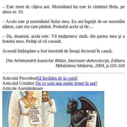
– Este mort de câţiva ani. Mormântul lui este la cimitirul Belu, pe
aleea nr. 10.
– Acolo este şi mormântul fiului meu. Eu am îngrijit de un mormânt
alături, care era cam părăsit. Probabil acela să fie…
– Da, doamnă, acela este. Vă mulţumesc mult, din partea mea şi a
fratelui meu. Poftiţi să vă consult.
Această întâmplare a fost istorisită de însuşi doctorul în cauză.
Din Arhimandrit Ioanichie Bălan, Istorioare duhovniceşti, Editura
Mănăstirea Sihăstria, 2004, p.103-104
Articolul Precedent
Să învățăm de la copii!
Articolul Următor
De ce sunt mai multe femei în iad?
Articole Asemănătoare