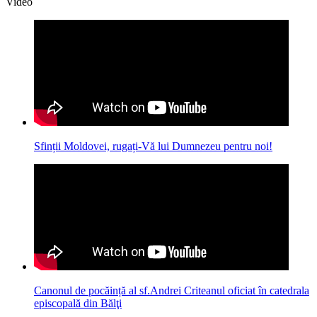
Video
Sfinții Moldovei, rugați-Vă lui Dumnezeu pentru noi!
Canonul de pocăință al sf.Andrei Criteanul oficiat în catedrala
episcopală din Bălţi