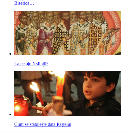
Biserică…
La ce ajută sfinții?
Cum se stabileşte data Paştelui