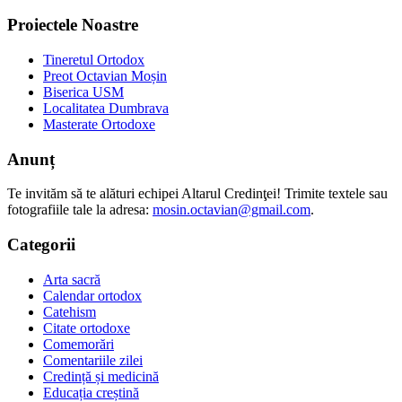
Proiectele Noastre
Tineretul Ortodox
Preot Octavian Moșin
Biserica USM
Localitatea Dumbrava
Masterate Ortodoxe
Anunț
Te invităm să te alături echipei Altarul Credinţei! Trimite textele sau
fotografiile tale la adresa:
mosin.octavian@gmail.com
.
Categorii
Arta sacră
Calendar ortodox
Catehism
Citate ortodoxe
Comemorări
Comentariile zilei
Credință și medicină
Educația creștină