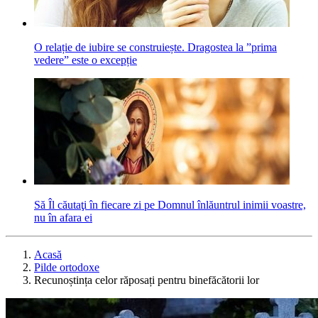
O relație de iubire se construiește. Dragostea la ”prima
vedere” este o excepție
Să Îl căutaţi în fiecare zi pe Domnul înlăuntrul inimii voastre,
nu în afara ei
Acasă
Pilde ortodoxe
Recunoștința celor răposați pentru binefăcătorii lor