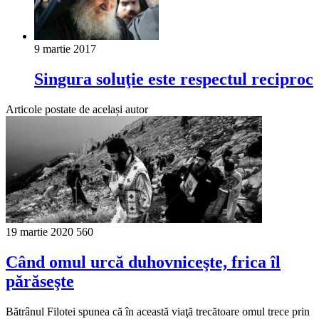
9 martie 2017
Singura soluţie este respectul reciproc
Articole postate de același autor
19 martie 2020
560
Când omul urcă duhovniceşte, frica îl
părăseşte
Bătrânul Filotei spunea că în această viaţă trecătoare omul trece prin