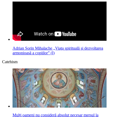
Adrian Sorin Mihalache „Viaţa spirituală şi dezvoltarea
armonioasă a copiilor” (I)
Catehism
Mulți oameni nu consideră absolut necesar mersul la