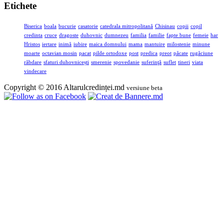
Etichete
Biserica
boala
bucurie
casatorie
catedrala mitropolitană
Chisinau
copii
copil
credinta
cruce
dragoste
duhovnic
dumnezeu
familia
familie
fapte bune
femeie
har
Hristos
iertare
inimă
iubire
maica domnului
mama
mantuire
milostenie
minune
moarte
octavian mosin
pacat
pilde ortodoxe
post
predica
preot
păcate
rugăciune
răbdare
sfaturi duhovnicești
smerenie
spovedanie
suferinţă
suflet
tineri
viata
vindecare
Copyright © 2016 Altarulcredinței.md
versiune beta