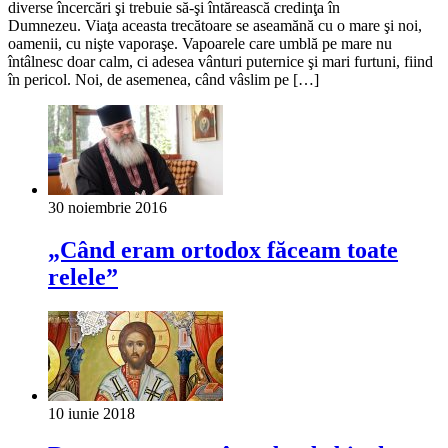
diverse încercări şi trebuie să-şi întărească credinţa în
Dumnezeu. Viaţa aceasta trecătoare se aseamănă cu o mare şi noi,
oamenii, cu nişte vaporaşe. Vapoarele care umblă pe mare nu
întâlnesc doar calm, ci adesea vânturi puternice şi mari furtuni, fiind
în pericol. Noi, de asemenea, când vâslim pe […]
30 noiembrie 2016
„Când eram ortodox făceam toate
relele”
10 iunie 2018