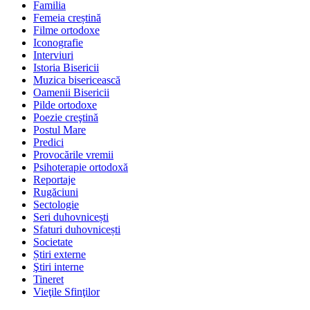
Familia
Femeia creștină
Filme ortodoxe
Iconografie
Interviuri
Istoria Bisericii
Muzica bisericească
Oamenii Bisericii
Pilde ortodoxe
Poezie creştină
Postul Mare
Predici
Provocările vremii
Psihoterapie ortodoxă
Reportaje
Rugăciuni
Sectologie
Seri duhovnicești
Sfaturi duhovnicești
Societate
Știri externe
Ştiri interne
Tineret
Vieţile Sfinţilor