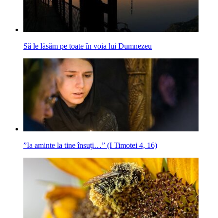
Să le lăsăm pe toate în voia lui Dumnezeu
”Ia aminte la tine însuți…” (I Timotei 4, 16)