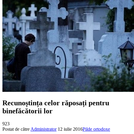
Recunoștința celor răposați pentru
binefăcătorii lor
923
Postat de către
Administrator
12 iulie 2016
Pilde ortodoxe