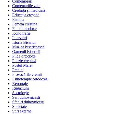
Comemorări
Comentariile zilei
Credință și medicină
Educația creștină
Familia
Femeia creștină
Filme ortodoxe
Iconografie
Interviuri
Istoria Bisericii
Muzica bisericească
Oamenii Bisericii
Pilde ortodoxe
Poezie creştină
Postul Mare
Predici
Provocările vremii
Psihoterapie ortodoxă
Reportaje
Rugăciuni
Sectologie
Seri duhovnicești
Sfaturi duhovnicești
Societate
Știri externe