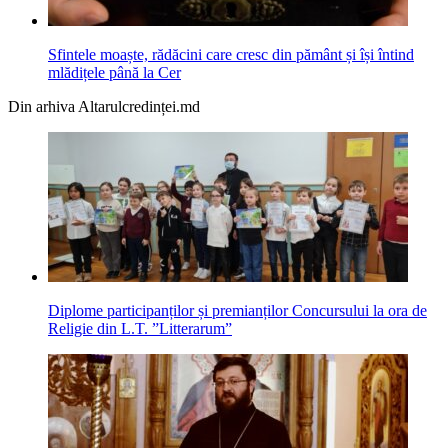
Sfintele moaște, rădăcini care cresc din pământ și își întind
mlădițele până la Cer
Din arhiva Altarulcredinței.md
Diplome participanților și premianților Concursului la ora de
Religie din L.T. ”Litterarum”