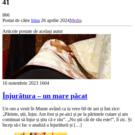
41
866
Postat de către
Irina
26 aprilie 2024
Media
Articole postate de același autor
16 noiembrie 2023
1604
Înjurătura – un mare păcat
Un om a venit în Munte având ca la vreo 60 de ani și îmi zice:
„Părinte, știi, înjur. Am fost și pe-aici și pe la părintele cutare și am
continuat să înjur și știu că e rău”. „Nu știi cât de rău este!”, îi zic. Și
încep să-i fac o analiză a înjurăturii și […]