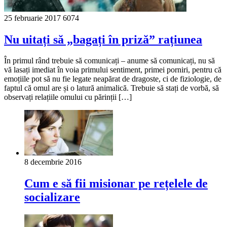
25 februarie 2017
6074
Nu uitați să „bagați în priză” rațiunea
În primul rând trebuie să comunicați – anume să comunicați, nu să
vă lasați imediat în voia primului sentiment, primei porniri, pentru că
emoțiile pot să nu fie legate neapărat de dragoste, ci de fiziologie, de
faptul că omul are și o latură animalică. Trebuie să stați de vorbă, să
observați relațiile omului cu părinții […]
8 decembrie 2016
Cum e să fii misionar pe rețelele de
socializare