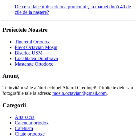
De ce se face îmbisericirea pruncului şi a mamei după 40 de
zile de la naştere?
Proiectele Noastre
Tineretul Ortodox
Preot Octavian Moșin
Biserica USM
Localitatea Dumbrava
Masterate Ortodoxe
Anunț
Te invităm să te alături echipei Altarul Credinţei! Trimite textele sau
fotografiile tale la adresa:
mosin.octavian@gmail.com
.
Categorii
Arta sacră
Calendar ortodox
Catehism
Citate ortodoxe