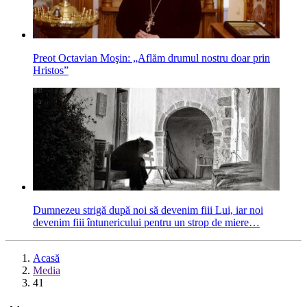
Preot Octavian Moşin: „Aflăm drumul nostru doar prin
Hristos”
Dumnezeu strigă după noi să devenim fiii Lui, iar noi
devenim fiii întunericului pentru un strop de miere…
Acasă
Media
41