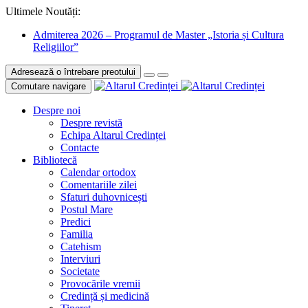
Ultimele Noutăți:
Admiterea 2026 – Programul de Master „Istoria și Cultura
Religiilor”
Adresează o întrebare preotului
Comutare navigare
Despre noi
Despre revistă
Echipa Altarul Credinței
Contacte
Bibliotecă
Calendar ortodox
Comentariile zilei
Sfaturi duhovnicești
Postul Mare
Predici
Familia
Catehism
Interviuri
Societate
Provocările vremii
Credință și medicină