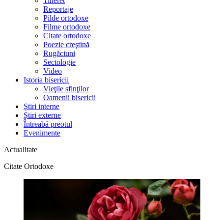
Tineret
Reportaje
Pilde ortodoxe
Filme ortodoxe
Citate ortodoxe
Poezie creştină
Rugăciuni
Sectologie
Video
Istoria bisericii
Vieţile sfinţilor
Oamenii bisericii
Ştiri interne
Știri externe
Întreabă preotul
Evenimente
Actualitate
Citate Ortodoxe