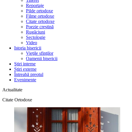
Tineret
Reportaje
Pilde ortodoxe
Filme ortodoxe
Citate ortodoxe
Poezie creştină
Rugăciuni
Sectologie
Video
Istoria bisericii
Vieţile sfinţilor
Oamenii bisericii
Ştiri interne
Știri externe
Întreabă preotul
Evenimente
Actualitate
Citate Ortodoxe