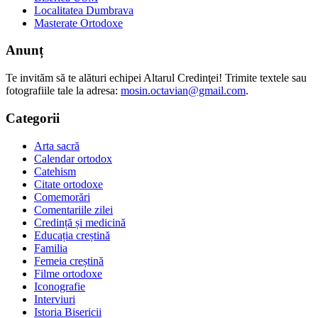
Localitatea Dumbrava
Masterate Ortodoxe
Anunț
Te invităm să te alături echipei Altarul Credinţei! Trimite textele sau
fotografiile tale la adresa:
mosin.octavian@gmail.com
.
Categorii
Arta sacră
Calendar ortodox
Catehism
Citate ortodoxe
Comemorări
Comentariile zilei
Credință și medicină
Educația creștină
Familia
Femeia creștină
Filme ortodoxe
Iconografie
Interviuri
Istoria Bisericii