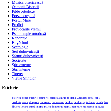
Muzica bisericească
Oamenii Bisericii
Pilde ortodoxe
Poezie creştină
Postul Mare
Predici
Provocările vremii
Psihoterapie ortodoxă
Reportaje
Rugăciuni
Sectologie
Seri duhovnicești
Sfaturi duhovnicești
Societate
Știri externe
Ştiri interne
Tineret
Vieţile Sfinţilor
Etichete
Biserica
boala
bucurie
casatorie
catedrala mitropolitană
Chisinau
copii
copil
credinta
cruce
dragoste
duhovnic
dumnezeu
familia
familie
fapte bune
femeie
har
Hristos
iertare
inimă
iubire
maica domnului
mama
mantuire
milostenie
minune