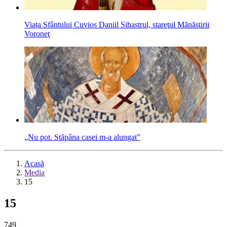
Viața Sfântului Cuvios Daniil Sihastrul, stareţul Mănăstirii
Voroneţ
„Nu pot. Stăpâna casei m-a alungat”
Acasă
Media
15
15
749