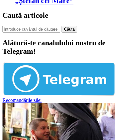
„Ştefan cel Mare”
Caută articole
Căută
Alătură-te canalulului nostru de
Telegram!
Recomandările zilei