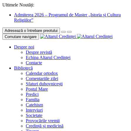
Ultimele Noutăți:
Admiterea 2026 – Programul de Master „Istoria și Cultura
Religiilor”
Adresează o întrebare preotului
Comutare navigare
Despre noi
Despre revistă
Echipa Altarul Credinței
Contacte
Bibliotecă
Calendar ortodox
Comentariile zilei
Sfaturi duhovnicești
Postul Mare
Predici
Familia
Catehism
Interviuri
Societate
Provocările vremii
Credință și medicină