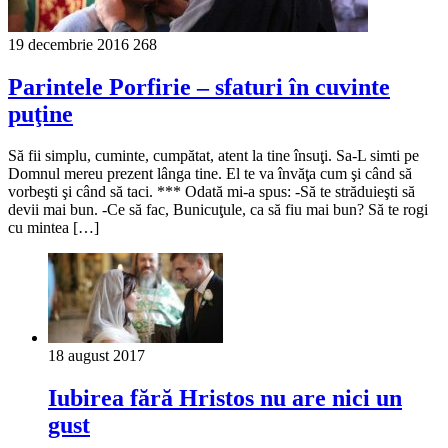
19 decembrie 2016
268
Parintele Porfirie – sfaturi în cuvinte
puţine
Să fii simplu, cuminte, cumpătat, atent la tine însuţi. Sa-L simti pe
Domnul mereu prezent lânga tine. El te va învăţa cum şi când să
vorbeşti şi când să taci. *** Odată mi-a spus: -Să te străduieşti să
devii mai bun. -Ce să fac, Bunicuţule, ca să fiu mai bun? Să te rogi
cu mintea […]
18 august 2017
Iubirea fără Hristos nu are nici un
gust