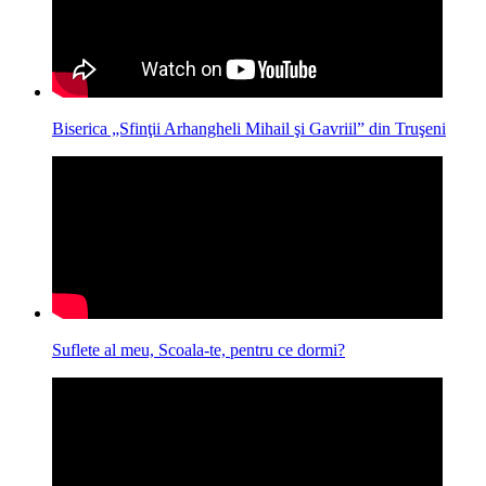
Biserica „Sfinţii Arhangheli Mihail şi Gavriil” din Truşeni
Suflete al meu, Scoala-te, pentru ce dormi?