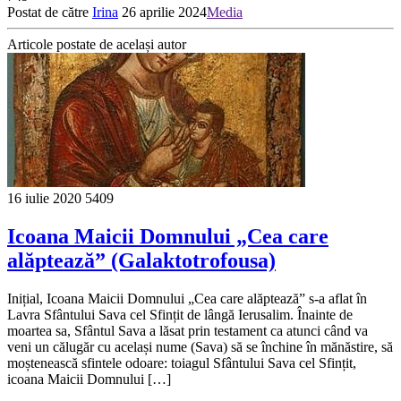
Postat de către
Irina
26 aprilie 2024
Media
Articole postate de același autor
16 iulie 2020
5409
Icoana Maicii Domnului „Cea care
alăptează” (Galaktotrofousa)
Inițial, Icoana Maicii Domnului „Cea care alăptează” s-a aflat în
Lavra Sfântului Sava cel Sfințit de lângă Ierusalim. Înainte de
moartea sa, Sfântul Sava a lăsat prin testament ca atunci când va
veni un călugăr cu același nume (Sava) să se închine în mănăstire, să
moștenească sfintele odoare: toiagul Sfântului Sava cel Sfințit,
icoana Maicii Domnului […]