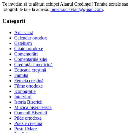
Te invităm să te alături echipei Altarul Credinţei! Trimite textele sau
fotografiile tale la adresa:
mosin.octavian@gmail.com
.
Categorii
Arta sacră
Calendar ortodox
Catehism
Citate ortodoxe
Comemorări
Comentariile zilei
Credință și medicină
Educația creștină
Familia
Femeia creștină
Filme ortodoxe
Iconografie
Interviuri
Istoria Bisericii
Muzica bisericească
Oamenii Bisericii
Pilde ortodoxe
Poezie creştină
Postul Mare