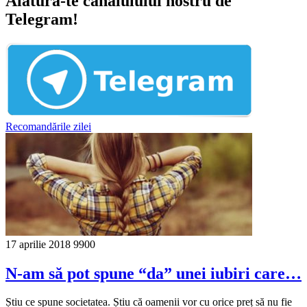
Alătură-te canalulului nostru de
Telegram!
Recomandările zilei
17 aprilie 2018
9900
N-am să pot spune “da” unei iubiri care…
Știu ce spune societatea. Știu că oamenii vor cu orice preț să nu fie