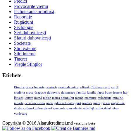
Predici
Provocările vremii
Psihoterapie ortodoxă
Reportaje
Rugăciuni
Sectologie
Seri duhovnicești
Sfaturi duhovnicești
Societate
Știri externe
Ştiri interne
Tineret
Vieţile Sfinţilor
Etichete
Biserica
boala
bucurie
casatorie
catedrala mitropolitană
Chisinau
copii
copil
credinta
cruce
dragoste
duhovnic
dumnezeu
familia
familie
fapte bune
femeie
har
Hristos
iertare
inimă
iubire
maica domnului
mama
mantuire
milostenie
minune
moarte
octavian mosin
pacat
pilde ortodoxe
post
predica
preot
păcate
rugăciune
răbdare
sfaturi duhovnicești
smerenie
spovedanie
suferinţă
suflet
tineri
viata
vindecare
Copyright © 2016 Altarulcredinței.md
versiune beta