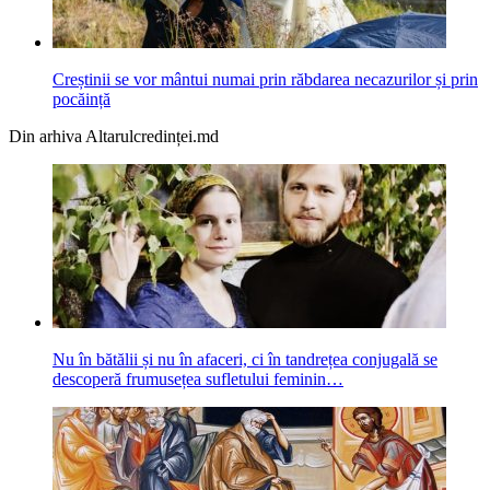
Creștinii se vor mântui numai prin răbdarea necazurilor și prin
pocăință
Din arhiva Altarulcredinței.md
Nu în bătălii și nu în afaceri, ci în tandrețea conjugală se
descoperă frumusețea sufletului feminin…