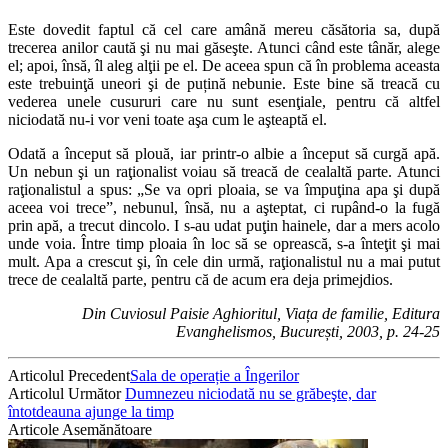
Este dovedit faptul că cel care amână mereu căsătoria sa, după
trecerea anilor caută şi nu mai găseşte. Atunci când este tânăr, alege
el; apoi, însă, îl aleg alţii pe el. De aceea spun că în problema aceasta
este trebuinţă uneori şi de puțină nebunie. Este bine să treacă cu
vederea unele cusururi care nu sunt esenţiale, pentru că altfel
niciodată nu-i vor veni toate aşa cum le aşteaptă el.
Odată a început să plouă, iar printr-o albie a început să curgă apă.
Un nebun şi un raţionalist voiau să treacă de cealaltă parte. Atunci
raţionalistul a spus: „Se va opri ploaia, se va împuţina apa şi după
aceea voi trece”, nebunul, însă, nu a aşteptat, ci rupând-o la fugă
prin apă, a trecut dincolo. I s-au udat puţin hainele, dar a mers acolo
unde voia. Între timp ploaia în loc să se oprească, s-a înteţit şi mai
mult. Apa a crescut şi, în cele din urmă, raţionalistul nu a mai putut
trece de cealaltă parte, pentru că de acum era deja primejdios.
Din Cuviosul Paisie Aghioritul, Viața de familie, Editura
Evanghelismos, București, 2003, p. 24-25
Articolul Precedent
Sala de operație a Îngerilor
Articolul Următor
Dumnezeu niciodată nu se grăbeşte, dar
întotdeauna ajunge la timp
Articole Asemănătoare