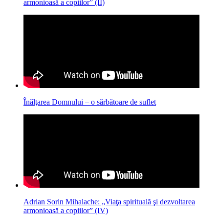
armonioasă a copiilor” (II)
Înălţarea Domnului – o sărbătoare de suflet
Adrian Sorin Mihalache: „Viaţa spirituală şi dezvoltarea
armonioasă a copiilor” (IV)