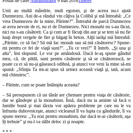
Postat de către
Administrator
9 mai 2016
Tineret
Unii au multă mândrie, mult egoism, şi de aceea nu-i ajută
Dumnezeu. Ani de-a rândul vin câţiva la Colibă şi mă întreabă: „Ce
vrea Dumnezeu de la mine, Părinte?”. Întreabă de parcă Dumnezeu
ar avea nevoie de ei, nu ei de Dumnezeu. Nici monahi nu s-au făcut,
nici nu s-au căsătorit. Ca şi cum ar fi făcuţi din aur şi se tem să nu fie
luaţi drept vergele de fier şi băgaţi în beton. Alţii iarăşi mă întreabă:
„Părinte, ce să fac? Să mă fac monah sau să mă căsătoresc? Spune-
mi pentru ce fel de viaţă sunt?”. „Tu ce vrei?” îl întreb. „Şi una şi
alta”, îmi răspund. Le vor pe amândouă. Dacă le-aş spune gândul
meu, că, de pildă, sunt pentru căsătorie şi să se căsătorească, se
poate ca ei să nu-şi găsească odihnă, şi atunci vor veni la mine să-mi
spună: „Sfinţia Ta mi-ai spus să urmez această viaţă şi, iată, acum
mă chinuiesc”.
– Părinte, cum se poate întâmpla aceasta?
– Să presupunem că un tânăr are chemare pentru viaţa de căsătorie,
dar se gândeşte şi la monahism. Însă, dacă nu ia aminte să facă o
familie bună şi mai târziu vor apărea probleme pe care nu le va
înfrunta duhovniceşte, atunci vicleanul îl va lupta cu gândurile, îi va
spune mereu: „Tu erai pentru monahism, dar dacă te-ai căsătorit, aşa
îți trebuie” şi nu-l va slăbi deloc zi şi noapte.
* * *