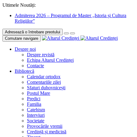
Ultimele Noutăți:
Admiterea 2026 – Programul de Master „Istoria și Cultura
Religiilor”
Adresează o întrebare preotului
Comutare navigare
Despre noi
Despre revistă
Echipa Altarul Credinței
Contacte
Bibliotecă
Calendar ortodox
Comentariile zilei
Sfaturi duhovnicești
Postul Mare
Predici
Familia
Catehism
Interviuri
Societate
Provocările vremii
Credință și medicină