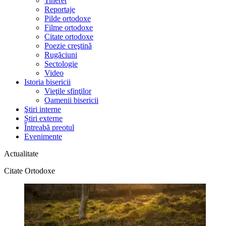
Tineret
Reportaje
Pilde ortodoxe
Filme ortodoxe
Citate ortodoxe
Poezie creştină
Rugăciuni
Sectologie
Video
Istoria bisericii
Vieţile sfinţilor
Oamenii bisericii
Ştiri interne
Știri externe
Întreabă preotul
Evenimente
Actualitate
Citate Ortodoxe