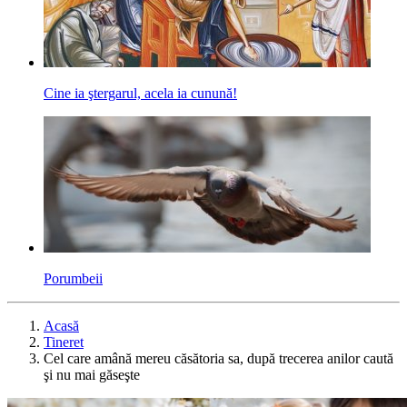
Cine ia ştergarul, acela ia cunună!
Porumbeii
Acasă
Tineret
Cel care amână mereu căsătoria sa, după trecerea anilor caută
şi nu mai găseşte