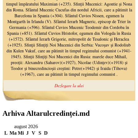
Arhiva Altarulcredinței.md
august 2026
L
Ma
Mi
J
V
S
D