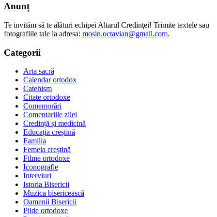
Anunț
Te invităm să te alături echipei Altarul Credinţei! Trimite textele sau
fotografiile tale la adresa:
mosin.octavian@gmail.com
.
Categorii
Arta sacră
Calendar ortodox
Catehism
Citate ortodoxe
Comemorări
Comentariile zilei
Credință și medicină
Educația creștină
Familia
Femeia creștină
Filme ortodoxe
Iconografie
Interviuri
Istoria Bisericii
Muzica bisericească
Oamenii Bisericii
Pilde ortodoxe