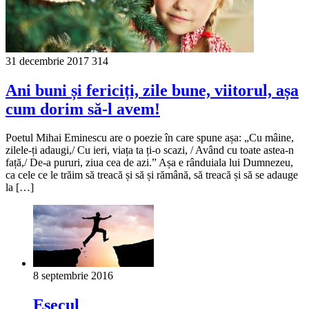
31 decembrie 2017
314
Ani buni și fericiți, zile bune, viitorul, așa
cum dorim să-l avem!
Poetul Mihai Eminescu are o poezie în care spune așa: „Cu mâine,
zilele-ți adaugi,/ Cu ieri, viața ta ți-o scazi, / Având cu toate astea-n
față,/ De-a pururi, ziua cea de azi.” Așa e rânduiala lui Dumnezeu,
ca cele ce le trăim să treacă și să și rămână, să treacă și să se adauge
la […]
8 septembrie 2016
Eşecul