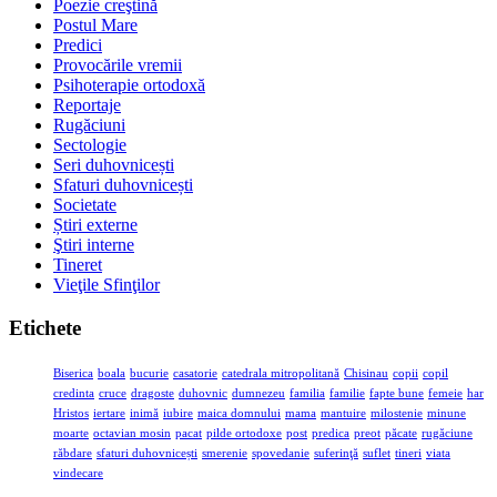
Poezie creştină
Postul Mare
Predici
Provocările vremii
Psihoterapie ortodoxă
Reportaje
Rugăciuni
Sectologie
Seri duhovnicești
Sfaturi duhovnicești
Societate
Știri externe
Ştiri interne
Tineret
Vieţile Sfinţilor
Etichete
Biserica
boala
bucurie
casatorie
catedrala mitropolitană
Chisinau
copii
copil
credinta
cruce
dragoste
duhovnic
dumnezeu
familia
familie
fapte bune
femeie
har
Hristos
iertare
inimă
iubire
maica domnului
mama
mantuire
milostenie
minune
moarte
octavian mosin
pacat
pilde ortodoxe
post
predica
preot
păcate
rugăciune
răbdare
sfaturi duhovnicești
smerenie
spovedanie
suferinţă
suflet
tineri
viata
vindecare