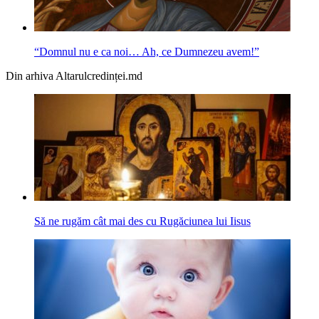
“Domnul nu e ca noi… Ah, ce Dumnezeu avem!”
Din arhiva Altarulcredinței.md
Să ne rugăm cât mai des cu Rugăciunea lui Iisus