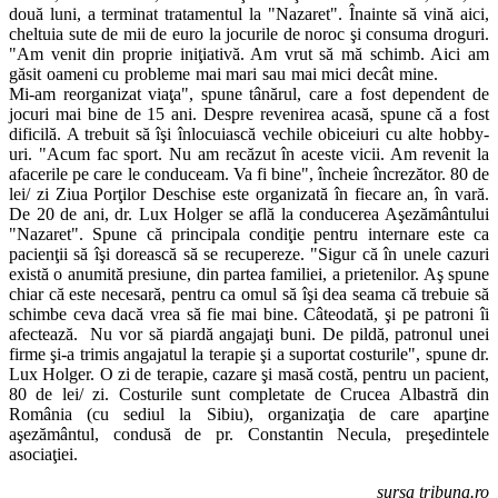
două luni, a terminat tratamentul la "Nazaret". Înainte să vină aici,
cheltuia sute de mii de euro la jocurile de noroc şi con­suma droguri.
"Am venit din proprie iniţiativă. Am vrut să mă schimb. Aici am
găsit oameni cu probleme mai mari sau mai mici decât mine.
Mi-am reorganizat viaţa", spune tână­rul, care a fost dependent de
jocuri mai bine de 15 ani. Despre reve­nirea acasă, spune că a fost
difi­cilă. A trebuit să îşi înlocuiască vechile obiceiuri cu alte hobby-
uri. "Acum fac sport. Nu am recăzut în aceste vicii. Am revenit la
afacerile pe care le conduceam. Va fi bine", încheie încrezător. 80 de
lei/ zi Ziua Porţilor Deschise este orga­nizată în fiecare an, în vară.
De 20 de ani, dr. Lux Holger se află la con­du­cerea Aşezământului
"Nazaret". Spune că principala condiţie pentru internare este ca
pacienţii să îşi dorească să se recupereze. "Sigur că în unele cazuri
există o anumită presiune, din partea familiei, a prietenilor. Aş spune
chiar că este necesară, pentru ca omul să îşi dea seama că trebuie să
schimbe ceva dacă vrea să fie mai bine. Câteodată, şi pe patroni îi
afec­tează. Nu vor să piardă angajaţi buni. De pildă, patronul unei
firme şi-a trimis angajatul la terapie şi a suportat costurile", spune dr.
Lux Holger. O zi de terapie, cazare şi masă costă, pentru un pacient,
80 de lei/ zi. Costurile sunt completate de Crucea Albastră din
România (cu sediul la Sibiu), organizaţia de care aparţine
aşezământul, con­dusă de pr. Constantin Necula, preşedintele
asociaţiei.
sursa tribuna.ro