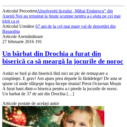
Articolul Precedent
Absolvenții liceului „Mihai Eminescu” din
Anenii Noi au renunțat la ținute scumpe pentru a-i ajuta pe cei mai
trişti ca ei
Articolul Următor
67 ani de la cel mai mare val de deportări din
Basarabia
Articole Asemănătoare
27 februarie 2016
191
Un bărbat din Drochia a furat din
biserică ca să meargă la jocurile de noroc
Astăzi se fură şi din biserică fără nici un pic de remuşcare a
conştiinţei. E grav! Am ajuns prea departe în fărădelege! De asta se
spune că unde sfârşeşte legea începe tirania! Preot Octavian Moșin
A furat bani dintr-o biserica pentru a-i pierde la jocurile de noroc.
Un barbat de 37 de ani din Drochia […]
Articole postate de același autor