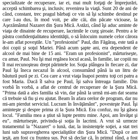
specializate de recuperare, iar ei, mai mult forţaţi de împrejurări,
acceptă schimba­rea şi, inclusiv, revenirea la viaţă. Sunt 20 de ani de
când, constant, trec pragul bărbaţi ce vin să îşi schimbe destinul pe
care l-au dus, în mod voit, pe alte căi, din păcate vicioase, la
Aşezământul Nazaret din Şura Mică. Astăzi, când îşi aduc aminte de
viaţa de dinainte de recuperare, lacrimile le curg şi­roaie. Pentru a le
păstra confiden­ţialitatea identităţii, o să înlocuim numele celor cărora
le-am aflat poveştile. Un "profesionist" Paul, din Făgăraş, este tată a
doi copii şi soţul Mariei. Până acum şapte ani, era dependent de
alcool de mai bine de 15 ani. "Eram un profesionist", mărturiseşte,
cu amar, Paul. Nu îşi mai regăsea locul acasă, în familie, iar copiii nu
îl mai recunoşteau drept părintele lor. Soţia plângea în fiecare zi, dar
Paul îşi îneca necazul în alcool, consumând până la un litru de
băutură pură pe zi. Cea care a vrut viaţa înapoi pentru toţi cei patru a
fost Maria. Dacă îl salva pe Paul, îşi salva întreaga familie. Din
vorbă în vorbă, a aflat de centrul de recu­perare de la Şura Mică.
"Prima dată a ales familia să vin, dar până la urmă mi-am dat seama
că trebuie să fiu şi eu ajutat. Beam în afara orelor de program, dar nu
mi-am pier­dut serviciul. Lucram în învăţă­mânt", povesteşte Paul. Îşi
amin­teşte şi despre prima zi la Şura Mică. Era confuz, nu îşi găsea
locul. "Familia mea a ştiut să lupte pen­tru mine. Apoi, am învăţat şi
eu", mărturiseşte, privindu-şi soţia în lacrimi. A vrut să urmeze
tratamentul la "Nazaret" o lună, dar, la insisten­ţele soţiei, a stat trei
luni sub su­pravegherea specialiştilor din Şura Mică. "După ce am
ieşit, am fost cu fruntea sus. Pot să declar că, în primul rând, a fost