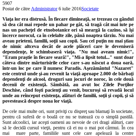
5907
Postat de către
Administrator
6 iulie 2016
Societate
Viaţa lor era distrusă. În fiecare dimineaţă, se trezeau cu gândul
să dea cât mai repede un pahar pe gât, să tragă cât mai iute pe
nas un pacheţel de etnobotanice ori să meargă la cazino, să îşi
încerce norocul, ca în celelalte zile, până noaptea târziu. Nu mai
aveau prieteni, familii, soţii sau copii. Sau cel puţin nu mai ştiau
de nimic altceva decât de acele plăceri care le deveniseră
dependenţe, le schimbaseră viaţa. "Nu mai aveam nimic!",
"Eram praştie în fiecare seară!", "Mi-a lipsit totul..." sunt doar
câteva dintre mărturisirile celor care s-au născut a doua oară,
într-un loc pe care îl numesc Paradis. Aşezământul "Nazaret"
este centrul unde şi-au revenit la viaţă aproape 2.000 de bărbaţi
dependenţi de alcool, droguri sau jocuri de noroc, în cele două
decenii de existenţă. Sâmbătă, au avut loc Zilele Porţilor
Deschise, când foşti pacienţi au venit, bucuroşi să revadă locul
unde au reînceput existenţa, alături de familii, soţii şi copii, şi să
povestească despre noua lor viaţă.
De cele mai multe ori, sunt priviţi cu dispreţ sau blamaţi în societate,
pentru că suferă de o boală ce nu se tratează cu o simplă pastilă.
Sunt alcoolici, iar aceşti oameni au nevoie de cei dragi alături, care
să le decidă cursul vieţii, pentru că ei nu o mai pot cârmui. În cea
mai mare parte, familiile sunt cele care apelează la centre