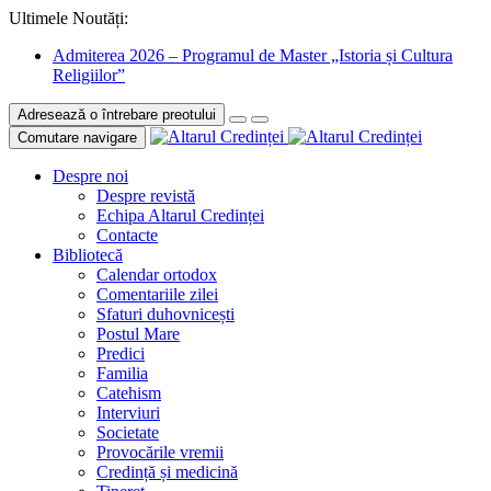
Ultimele Noutăți:
Admiterea 2026 – Programul de Master „Istoria și Cultura
Religiilor”
Adresează o întrebare preotului
Comutare navigare
Despre noi
Despre revistă
Echipa Altarul Credinței
Contacte
Bibliotecă
Calendar ortodox
Comentariile zilei
Sfaturi duhovnicești
Postul Mare
Predici
Familia
Catehism
Interviuri
Societate
Provocările vremii
Credință și medicină