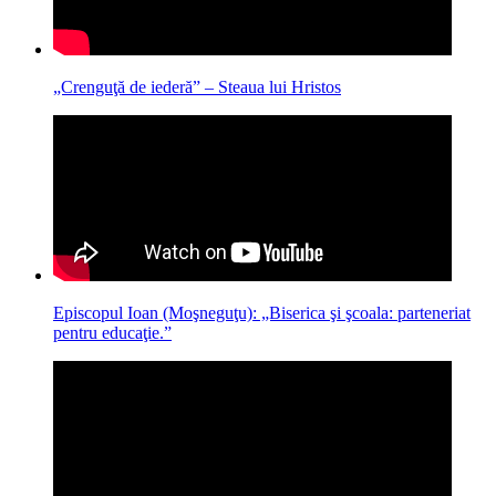
„Crenguţă de iederă” – Steaua lui Hristos
Episcopul Ioan (Moşneguţu): „Biserica şi şcoala: parteneriat
pentru educaţie.”