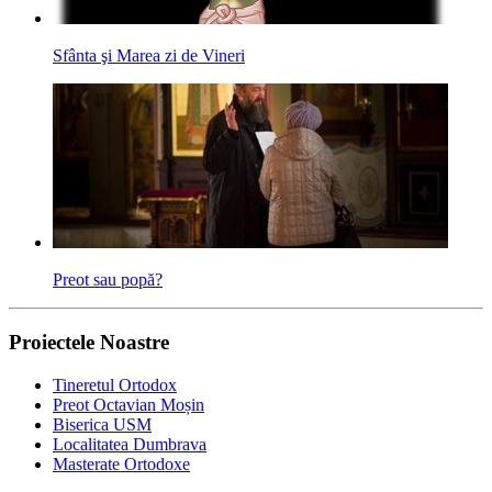
Sfânta şi Marea zi de Vineri
Preot sau popă?
Proiectele Noastre
Tineretul Ortodox
Preot Octavian Moșin
Biserica USM
Localitatea Dumbrava
Masterate Ortodoxe