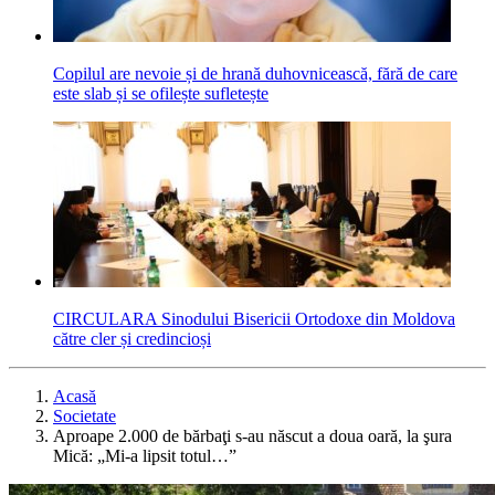
Copilul are nevoie și de hrană duhovnicească, fără de care
este slab și se ofilește sufletește
CIRCULARA Sinodului Bisericii Ortodoxe din Moldova
către cler și credincioși
Acasă
Societate
Aproape 2.000 de bărbaţi s-au născut a doua oară, la şura
Mică: „Mi-a lipsit totul…”