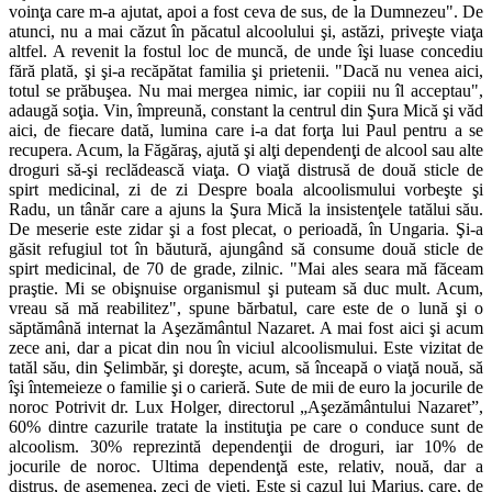
voinţa care m-a ajutat, apoi a fost ceva de sus, de la Dumnezeu". De
atunci, nu a mai căzut în păcatul alcoolului şi, astăzi, priveşte viaţa
altfel. A revenit la fostul loc de muncă, de unde îşi luase concediu
fără plată, şi şi-a recă­pătat familia şi prietenii. "Dacă nu venea aici,
totul se prăbuşea. Nu mai mergea nimic, iar copiii nu îl acceptau",
adaugă soţia. Vin, împreună, constant la centrul din Şura Mică şi văd
aici, de fiecare dată, lumina care i-a dat forţa lui Paul pentru a se
recupera. Acum, la Făgăraş, ajută şi alţi dependenţi de alcool sau alte
droguri să-şi reclădească viaţa. O viaţă distrusă de două sticle de
spirt medicinal, zi de zi Despre boala alcoolismului vorbeşte şi
Radu, un tânăr care a ajuns la Şura Mică la insistenţele tatălui său.
De meserie este zidar şi a fost plecat, o perioadă, în Un­garia. Şi-a
găsit refugiul tot în bău­tură, ajungând să consume două sticle de
spirt medicinal, de 70 de grade, zilnic. "Mai ales seara mă făceam
praştie. Mi se obişnuise organismul şi puteam să duc mult. Acum,
vreau să mă reabilitez", spu­ne bărbatul, care este de o lună şi o
săptămână internat la Aşeză­mântul Nazaret. A mai fost aici şi acum
zece ani, dar a picat din nou în viciul alcoolismului. Este vizitat de
tatăl său, din Şelimbăr, şi do­reşte, acum, să înceapă o viaţă nouă, să
îşi întemeieze o familie şi o carieră. Sute de mii de euro la jocurile de
noroc Potrivit dr. Lux Holger, directorul „Aşezământului Nazaret”,
60% dintre cazurile tratate la instituţia pe care o conduce sunt de
alcoolism. 30% reprezintă dependenţii de droguri, iar 10% de
jocurile de no­roc. Ultima dependenţă este, relativ, nouă, dar a
distrus, de asemenea, zeci de vieţi. Este şi cazul lui Marius, care, de