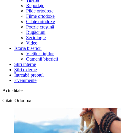
Tineret
Reportaje
Pilde ortodoxe
Filme ortodoxe
Citate ortodoxe
Poezie creştină
Rugăciuni
Sectologie
Video
Istoria bisericii
Vieţile sfinţilor
Oamenii bisericii
Ştiri interne
Știri externe
Întreabă preotul
Evenimente
Actualitate
Citate Ortodoxe