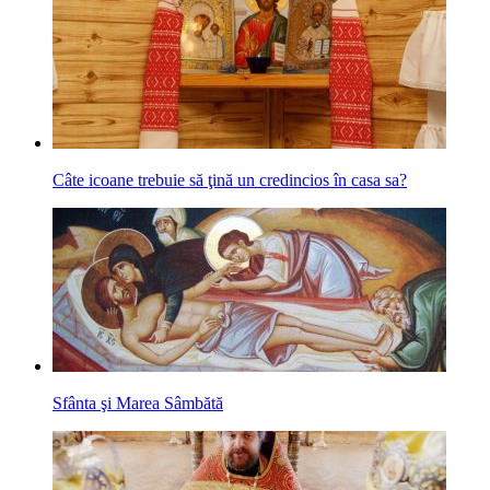
Câte icoane trebuie să ţină un credincios în casa sa?
Sfânta şi Marea Sâmbătă