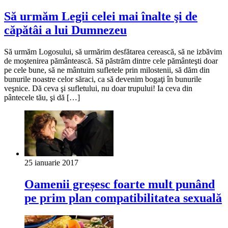
Să urmăm Legii celei mai înalte şi de
căpătâi a lui Dumnezeu
Să urmăm Logosului, să urmărim desfătarea cerească, să ne izbăvim
de moştenirea pământească. Să păstrăm dintre cele pământeşti doar
pe cele bune, să ne mântuim sufletele prin milostenii, să dăm din
bunurile noastre celor săraci, ca să devenim bogaţi în bunurile
veşnice. Dă ceva şi sufletului, nu doar trupului! Ia ceva din
pântecele tău, şi dă […]
25 ianuarie 2017
Oamenii greșesc foarte mult punând
pe prim plan compatibilitatea sexuală