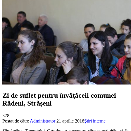
Zi de suflet pentru învăţăceii comunei
Rădeni, Străşeni
378
Postat de către
Administrator
21 aprilie 2016
Ştiri interne
Săptămâna Tineretului Ortodox a presupus câteva activităţi şi în