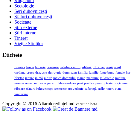
Rugăciuni
Sectologie
Seri duhovnicești
Sfaturi duhovnicești
Societate
Știri externe
Ştiri interne
Tineret
Vieţile Sfinţilor
Etichete
Biserica
boala
bucurie
casatorie
catedrala mitropolitană
Chisinau
copii
copil
credinta
cruce
dragoste
duhovnic
dumnezeu
familia
familie
fapte bune
femeie
har
Hristos
iertare
inimă
iubire
maica domnului
mama
mantuire
milostenie
minune
moarte
octavian mosin
pacat
pilde ortodoxe
post
predica
preot
păcate
rugăciune
răbdare
sfaturi duhovnicești
smerenie
spovedanie
suferinţă
suflet
tineri
viata
vindecare
Copyright © 2016 Altarulcredinței.md
versiune beta