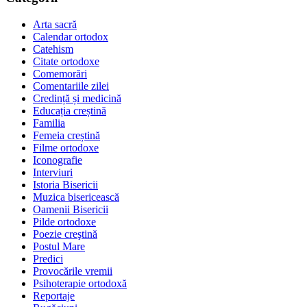
Arta sacră
Calendar ortodox
Catehism
Citate ortodoxe
Comemorări
Comentariile zilei
Credință și medicină
Educația creștină
Familia
Femeia creștină
Filme ortodoxe
Iconografie
Interviuri
Istoria Bisericii
Muzica bisericească
Oamenii Bisericii
Pilde ortodoxe
Poezie creştină
Postul Mare
Predici
Provocările vremii
Psihoterapie ortodoxă
Reportaje