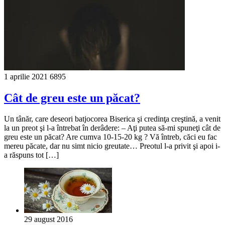
1 aprilie 2021
6895
Cât de greu este un păcat?
Un tânăr, care deseori batjocorea Biserica şi credinţa creştină, a venit
la un preot şi l-a întrebat în derâdere: – Aţi putea să-mi spuneţi cât de
greu este un păcat? Are cumva 10-15-20 kg ? Vă întreb, căci eu fac
mereu păcate, dar nu simt nicio greutate… Preotul l-a privit şi apoi i-
a răspuns tot […]
29 august 2016