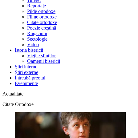
Tineret
Reportaje
Pilde ortodoxe
Filme ortodoxe
Citate ortodoxe
Poezie creştină
Rugăciuni
Sectologie
Video
Istoria bisericii
Vieţile sfinţilor
Oamenii bisericii
Ştiri interne
Știri externe
Întreabă preotul
Evenimente
Actualitate
Citate Ortodoxe