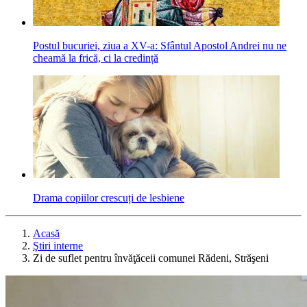
Postul bucuriei, ziua a XV-a: Sfântul Apostol Andrei nu ne
cheamă la frică, ci la credință
Drama copiilor crescuți de lesbiene
Acasă
Ştiri interne
Zi de suflet pentru învăţăceii comunei Rădeni, Străşeni