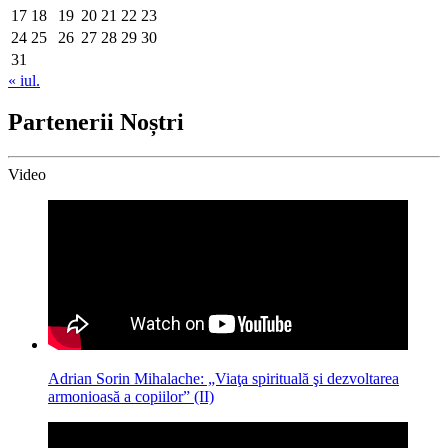
17
18
19
20
21
22
23
24
25
26
27
28
29
30
31
« iul.
Partenerii Noștri
Video
Adrian Sorin Mihalache: „Viaţa spirituală şi dezvoltarea
armonioasă a copiilor” (II)