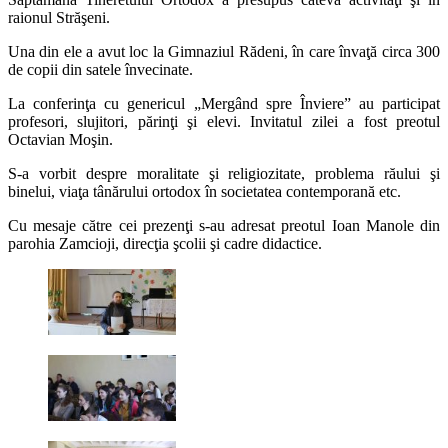
raionul Străşeni.
Una din ele a avut loc la Gimnaziul Rădeni, în care învaţă circa 300
de copii din satele învecinate.
La conferinţa cu genericul „Mergând spre Înviere” au participat
profesori, slujitori, părinţi şi elevi. Invitatul zilei a fost preotul
Octavian Moşin.
S-a vorbit despre moralitate şi religiozitate, problema răului şi
binelui, viaţa tânărului ortodox în societatea contemporană etc.
Cu mesaje către cei prezenţi s-au adresat preotul Ioan Manole din
parohia Zamcioji, direcţia şcolii şi cadre didactice.