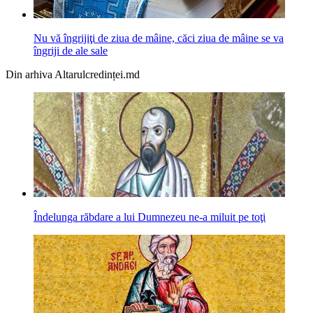
Nu vă îngrijiţi de ziua de mâine, căci ziua de mâine se va
îngriji de ale sale
Din arhiva Altarulcredinței.md
Îndelunga răbdare a lui Dumnezeu ne-a miluit pe toţi