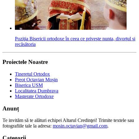
Poziţia Bisericii ortodoxe în ceea ce priveşte nunta, divorţul şi
recăsătoria
Proiectele Noastre
Tineretul Ortodox
Preot Octavian Moșin
Biserica USM
Localitatea Dumbrava
Masterate Ortodoxe
Anunț
Te invităm să te alături echipei Altarul Credinţei! Trimite textele sau
fotografiile tale la adresa:
mosin.octavian@gmail.com
.
Categorii