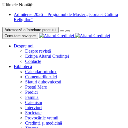
Ultimele Noutăți:
Admiterea 2026 – Programul de Master „Istoria și Cultura
Religiilor”
Adresează o întrebare preotului
Comutare navigare
Despre noi
Despre revistă
Echipa Altarul Credinței
Contacte
Bibliotecă
Calendar ortodox
Comentariile zilei
Sfaturi duhovnicești
Postul Mare
Predici
Familia
Catehism
Interviuri
Societate
Provocările vremii
Credință și medicină