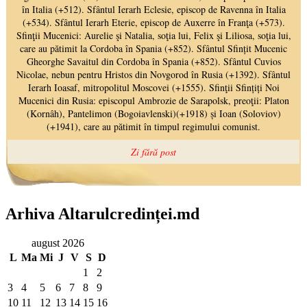
Arhiva Altarulcredinței.md
august 2026
L
Ma
Mi
J
V
S
D
1
2
3
4
5
6
7
8
9
10
11
12
13
14
15
16