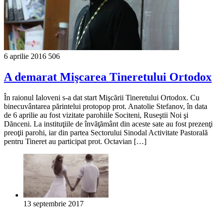
6 aprilie 2016
506
A demarat Mişcarea Tineretului Ortodox
În raionul Ialoveni s-a dat start Mişcării Tineretului Ortodox. Cu
binecuvântarea părintelui protopop prot. Anatolie Stefanov, în data
de 6 aprilie au fost vizitate parohiile Sociteni, Ruseştii Noi şi
Dănceni. La instituţiile de învăţământ din aceste sate au fost prezenţi
preoţii parohi, iar din partea Sectorului Sinodal Activitate Pastorală
pentru Tineret au participat prot. Octavian […]
13 septembrie 2017