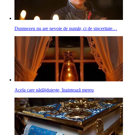
Dumnezeu nu are nevoie de număr, ci de sinceritate…
Acela care nădăjduiește, înaintează mereu