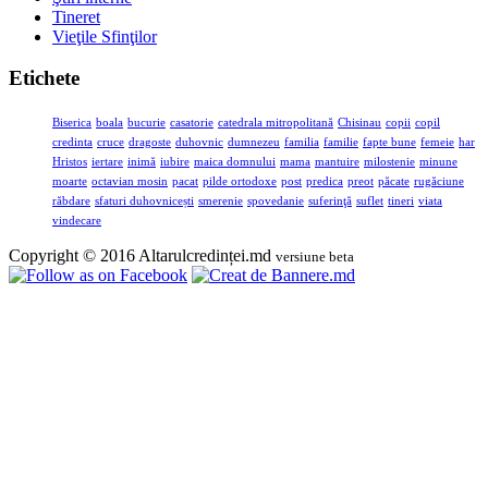
Tineret
Vieţile Sfinţilor
Etichete
Biserica
boala
bucurie
casatorie
catedrala mitropolitană
Chisinau
copii
copil
credinta
cruce
dragoste
duhovnic
dumnezeu
familia
familie
fapte bune
femeie
har
Hristos
iertare
inimă
iubire
maica domnului
mama
mantuire
milostenie
minune
moarte
octavian mosin
pacat
pilde ortodoxe
post
predica
preot
păcate
rugăciune
răbdare
sfaturi duhovnicești
smerenie
spovedanie
suferinţă
suflet
tineri
viata
vindecare
Copyright © 2016 Altarulcredinței.md
versiune beta