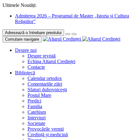
Ultimele Noutăți:
Admiterea 2026 – Programul de Master „Istoria și Cultura
Religiilor”
Adresează o întrebare preotului
Comutare navigare
Despre noi
Despre revistă
Echipa Altarul Credinței
Contacte
Bibliotecă
Calendar ortodox
Comentariile zilei
Sfaturi duhovnicești
Postul Mare
Predici
Familia
Catehism
Interviuri
Societate
Provocările vremii
Credință și medicină