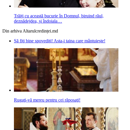
Trăiți cu această bucurie în Domnul, biruind răul,
deznădejdea, și îndoiala…
Din arhiva Altarulcredinței.md
Să fiţi bine spovediţi! Asta-i taina care mântuieşte!
Rugaţi-vă mereu pentru cei răposaţi!