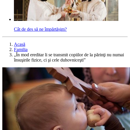
Cât de des să ne împărtășim?
Acasă
Familia
„În mod ereditar li se transmit copiilor de la părinţi nu numai
însuşirile fizice, ci şi cele duhovniceşti”