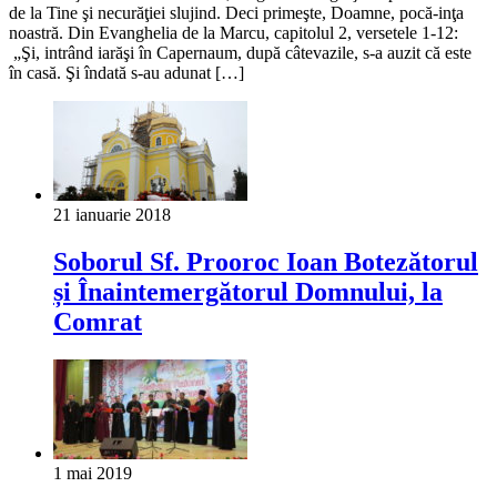
de la Tine şi necurăţiei slujind. Deci primeşte, Doamne, pocă-inţa
noastră. Din Evanghelia de la Marcu, capitolul 2, versetele 1-12:
„Şi, intrând iarăşi în Capernaum, după câtevazile, s-a auzit că este
în casă. Şi îndată s-au adunat […]
21 ianuarie 2018
Soborul Sf. Prooroc Ioan Botezătorul
și Înaintemergătorul Domnului, la
Comrat
1 mai 2019