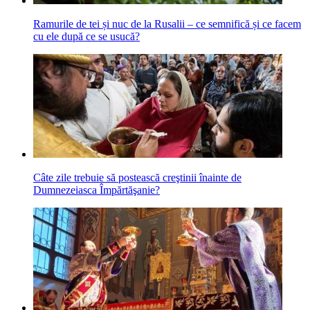
Ramurile de tei și nuc de la Rusalii – ce semnifică și ce facem
cu ele după ce se usucă?
Câte zile trebuie să postească creştinii înainte de
Dumnezeiasca Împărtăşanie?