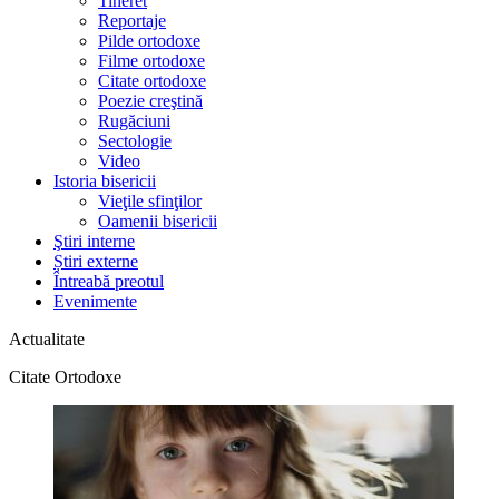
Tineret
Reportaje
Pilde ortodoxe
Filme ortodoxe
Citate ortodoxe
Poezie creştină
Rugăciuni
Sectologie
Video
Istoria bisericii
Vieţile sfinţilor
Oamenii bisericii
Ştiri interne
Știri externe
Întreabă preotul
Evenimente
Actualitate
Citate Ortodoxe