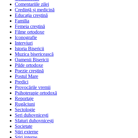
Comentariile zilei
Credință și medicină
Educația creștină
Familia
Femeia creștină
Filme ortodoxe
Iconografie
Interviuri
Istoria Bisericii
Muzica bisericească
Oamenii Bisericii
Pilde ortodoxe
Poezie creştină
Postul Mare
Predici
Provocările vremii
Psihoterapie ortodoxă
Reportaje
Rugăciuni
Sectologie
Seri duhovnicești
Sfaturi duhovnicești
Societate
Știri externe
Ştiri interne