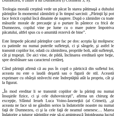
Dumnezeu, o zidire a lui Dumnezeu (I Corinteni 3, 9).
Teologia morală creştină vede un păcat în starea pătimaşă a duhului
părinţilor în momentul zămislirii şi în timpul sarcinii: „Părinţii îşi pot
face fericit copilul încă dinainte de naştere. După o zămislire cu toate
măsurile morale de precauţie şi o purtare în pântece cu frică de
Dumnezeu, copilul vine pe lume cu o mare putere împotriva
păcatului, altfel spus cu o anumită rezervă de bine”.
Este limpede păcatul părinţilor care fac pe dos: aceştia îşi molipsesc
cu patimile nu numai puterile sufleteşti, ci şi sângele, şi astfel le
transmit copiilor lor, odată cu zămislirea, propriile boli, atât sufleteşti,
cât şi trupeşti. De aici vine, de pildă, înclinarea ereditară spre beţie,
spre desfrânare sau caracterul certăreţ.
Când părinţii afirmă că au pus în copil o părticică din sufletul lor,
aceasta nu este o laudă deşartă sau o figură de stil. Această
exprimare cu obârşii străvechi este îndreptăţită atât la propriu, cât şi
la figurat.
„În mod ereditar li se transmit copiilor de la părinţi nu numai
însuşirile fizice, ci şi cele duhovniceşti”, afirma un chirurg de
excepţie, Sfântul Ierarh Luca Voino-Iaseneţkii (al Crimeii), „şi
aceasta ne face să ne gândim serios la îndatoririle noastre nu numai
faţă de Dumnezeu, ci şi la cele faţă de neamul omenesc… Marea
îndatorire a tuturor părinţilor este să-şi amintească întotdeauna lucrul