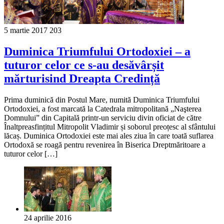
5 martie 2017
203
Duminica Triumfului Ortodoxiei – a
tuturor celor ce s-au desăvârșit
mărturisind Dreapta Credință
Prima duminică din Postul Mare, numită Duminica Triumfului
Ortodoxiei, a fost marcată la Catedrala mitropolitană „Naşterea
Domnului” din Capitală printr-un serviciu divin oficiat de către
Înaltpreasfințitul Mitropolit Vladimir și soborul preoțesc al sfântului
lăcaș. Duminica Ortodoxiei este mai ales ziua în care toată suflarea
Ortodoxă se roagă pentru revenirea în Biserica Dreptmăritoare a
tuturor celor […]
24 aprilie 2016