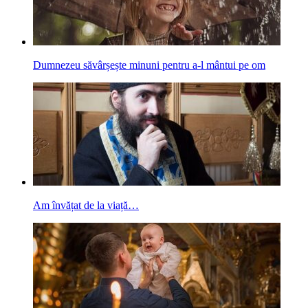
Dumnezeu săvârșește minuni pentru a-l mântui pe om
Am învățat de la viață…