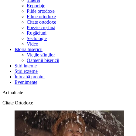
Tineret
Reportaje
Pilde ortodoxe
Filme ortodoxe
Citate ortodoxe
Poezie creştină
Rugăciuni
Sectologie
Video
Istoria bisericii
Vieţile sfinţilor
Oamenii bisericii
Ştiri interne
Știri externe
Întreabă preotul
Evenimente
Actualitate
Citate Ortodoxe