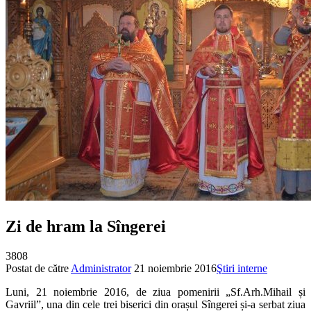
Zi de hram la Sîngerei
3808
Postat de către
Administrator
21 noiembrie 2016
Ştiri interne
Luni, 21 noiembrie 2016, de ziua pomenirii „Sf.Arh.Mihail și
Gavriil”, una din cele trei biserici din orașul Sîngerei și-a serbat ziua