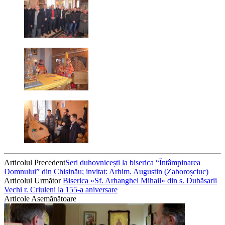
Articolul Precedent
Seri duhovnicești la biserica “Întâmpinarea
Domnului” din Chișinău; invitat: Arhim. Augustin (Zaboroșciuc)
Articolul Următor
Biserica «Sf. Arhanghel Mihail» din s. Dubăsarii
Vechi r. Criuleni la 155-a aniversare
Articole Asemănătoare