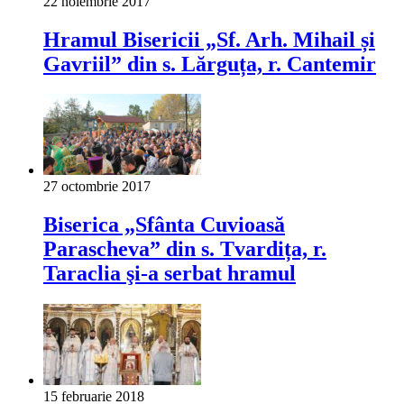
22 noiembrie 2017
Hramul Bisericii „Sf. Arh. Mihail și
Gavriil” din s. Lărguța, r. Cantemir
27 octombrie 2017
Biserica „Sfânta Cuvioasă
Parascheva” din s. Tvardița, r.
Taraclia şi-a serbat hramul
15 februarie 2018