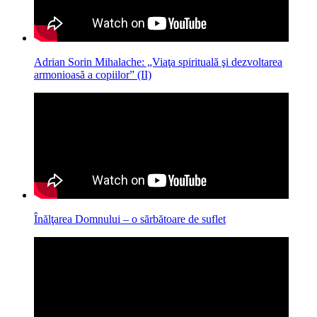
Adrian Sorin Mihalache: „Viaţa spirituală şi dezvoltarea
armonioasă a copiilor” (II)
Înălţarea Domnului – o sărbătoare de suflet