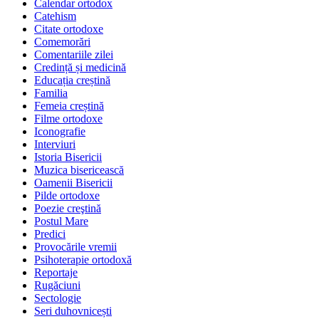
Calendar ortodox
Catehism
Citate ortodoxe
Comemorări
Comentariile zilei
Credință și medicină
Educația creștină
Familia
Femeia creștină
Filme ortodoxe
Iconografie
Interviuri
Istoria Bisericii
Muzica bisericească
Oamenii Bisericii
Pilde ortodoxe
Poezie creştină
Postul Mare
Predici
Provocările vremii
Psihoterapie ortodoxă
Reportaje
Rugăciuni
Sectologie
Seri duhovnicești