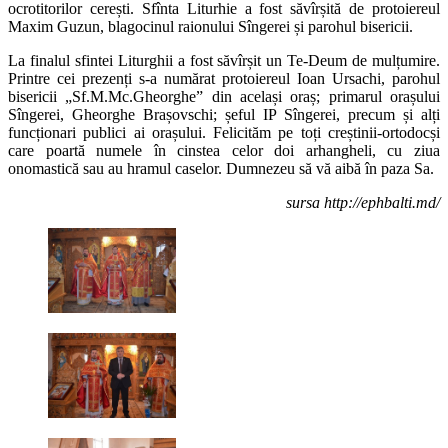
ocrotitorilor cerești. Sfînta Liturhie a fost săvîrșită de protoiereul
Maxim Guzun, blagocinul raionului Sîngerei și parohul bisericii.
La finalul sfintei Liturghii a fost săvîrșit un Te-Deum de mulțumire.
Printre cei prezenți s-a numărat protoiereul Ioan Ursachi, parohul
bisericii „Sf.M.Mc.Gheorghe” din același oraș; primarul orașului
Sîngerei, Gheorghe Brașovschi; șeful IP Sîngerei, precum și alți
funcționari publici ai orașului. Felicităm
pe toți creștinii-ortodocși
care poartă numele în cinstea celor doi arhangheli, cu ziua
onomastică sau au hramul caselor. Dumnezeu să vă aibă în paza Sa.
sursa http://ephbalti.md/