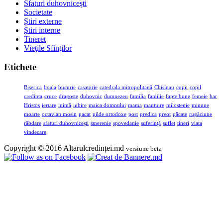
Sfaturi duhovnicești
Societate
Știri externe
Ştiri interne
Tineret
Vieţile Sfinţilor
Etichete
Biserica
boala
bucurie
casatorie
catedrala mitropolitană
Chisinau
copii
copil
credinta
cruce
dragoste
duhovnic
dumnezeu
familia
familie
fapte bune
femeie
har
Hristos
iertare
inimă
iubire
maica domnului
mama
mantuire
milostenie
minune
moarte
octavian mosin
pacat
pilde ortodoxe
post
predica
preot
păcate
rugăciune
răbdare
sfaturi duhovnicești
smerenie
spovedanie
suferinţă
suflet
tineri
viata
vindecare
Copyright © 2016 Altarulcredinței.md
versiune beta