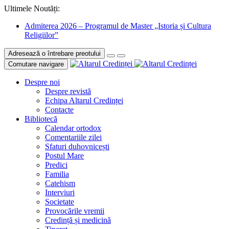
Ultimele Noutăți:
Admiterea 2026 – Programul de Master „Istoria și Cultura
Religiilor”
Adresează o întrebare preotului
Comutare navigare
Despre noi
Despre revistă
Echipa Altarul Credinței
Contacte
Bibliotecă
Calendar ortodox
Comentariile zilei
Sfaturi duhovnicești
Postul Mare
Predici
Familia
Catehism
Interviuri
Societate
Provocările vremii
Credință și medicină