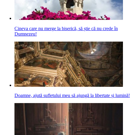
Cineva care nu merge la biserică, să știe că nu crede în
Dumnezeu!
Doamne, ajută sufletului meu să ajungă la libertate și lumină!