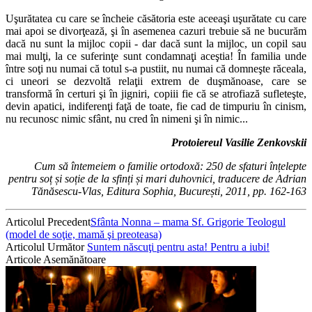
Uşurătatea cu care se încheie căsătoria es­te aceeaşi uşurătate cu care
mai apoi se divorţează, şi în asemenea cazuri trebuie să ne bucurăm
dacă nu sunt la mijloc copii - dar da­că sunt la mijloc, un copil sau
mai mulţi, la ce su­ferinţe sunt condamnaţi aceştia! În familia unde
între soţi nu numai că totul s-a pustiit, nu numai că domneşte răceala,
ci uneori se dezvoltă rela­ţii extrem de duşmănoase, care se
transformă în certuri şi în jigniri, copiii fie că se atrofiază su­fleteşte,
devin apatici, indiferenţi faţă de toate, fie cad de timpuriu în cinism,
nu recunosc nimic sfânt, nu cred în nimeni şi în nimic...
Protoiereul Vasilie Zenkovskii
Cum să întemeiem o familie ortodoxă: 250 de sfaturi înțelepte
pentru soț și soție de la sfinți și mari duhovnici, traducere de Adrian
Tănăsescu-Vlas, Editura Sophia, București, 2011, pp. 162-163
Articolul Precedent
Sfânta Nonna – mama Sf. Grigorie Teologul
(model de soţie, mamă şi preoteasa)
Articolul Următor
Suntem născuţi pentru asta! Pentru a iubi!
Articole Asemănătoare