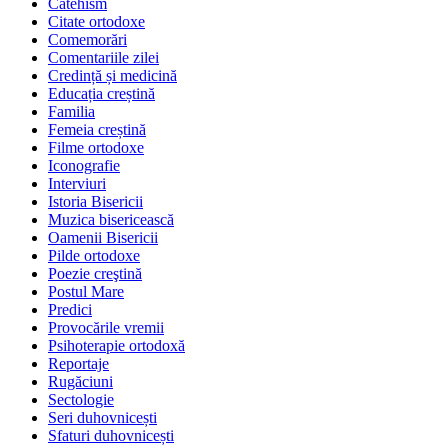
Catehism
Citate ortodoxe
Comemorări
Comentariile zilei
Credință și medicină
Educația creștină
Familia
Femeia creștină
Filme ortodoxe
Iconografie
Interviuri
Istoria Bisericii
Muzica bisericească
Oamenii Bisericii
Pilde ortodoxe
Poezie creştină
Postul Mare
Predici
Provocările vremii
Psihoterapie ortodoxă
Reportaje
Rugăciuni
Sectologie
Seri duhovnicești
Sfaturi duhovnicești