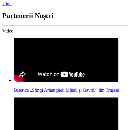
« iul.
Partenerii Noștri
Video
Biserica „Sfinţii Arhangheli Mihail şi Gavriil” din Truşeni