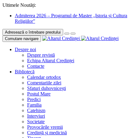
Ultimele Noutăți:
Admiterea 2026 – Programul de Master „Istoria și Cultura
Religiilor”
Adresează o întrebare preotului
Comutare navigare
Despre noi
Despre revistă
Echipa Altarul Credinței
Contacte
Bibliotecă
Calendar ortodox
Comentariile zilei
Sfaturi duhovnicești
Postul Mare
Predici
Familia
Catehism
Interviuri
Societate
Provocările vremii
Credință și medicină