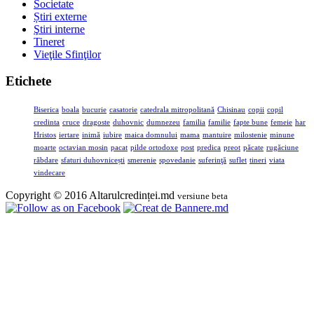
Societate
Știri externe
Ştiri interne
Tineret
Vieţile Sfinţilor
Etichete
Biserica
boala
bucurie
casatorie
catedrala mitropolitană
Chisinau
copii
copil
credinta
cruce
dragoste
duhovnic
dumnezeu
familia
familie
fapte bune
femeie
har
Hristos
iertare
inimă
iubire
maica domnului
mama
mantuire
milostenie
minune
moarte
octavian mosin
pacat
pilde ortodoxe
post
predica
preot
păcate
rugăciune
răbdare
sfaturi duhovnicești
smerenie
spovedanie
suferinţă
suflet
tineri
viata
vindecare
Copyright © 2016 Altarulcredinței.md
versiune beta