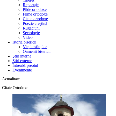
Tineret
Reportaje
Pilde ortodoxe
Filme ortodoxe
Citate ortodoxe
Poezie creştină
Rugăciuni
Sectologie
Video
Istoria bisericii
Vieţile sfinţilor
Oamenii bisericii
Ştiri interne
Știri externe
Întreabă preotul
Evenimente
Actualitate
Citate Ortodoxe