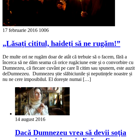
17 februarie 2016
1006
„Lăsați cititul, haideți să ne rugăm!”
De multe ori ne rugăm doar de atât că trebuie să o facem, fără a
încerca să ne dăm seama că orice rugăciune este și o convorbire cu
Dumnezeu, că fiecare cuvânt pe care îl citim sau spunem, este auzit
deDumnezeu. Dumnezeu știe slăbiciunile și neputințele noastre și
nu ne cere imposibilul. El dorește numai […]
14 august 2016
Dacă Dumnezeu vrea să devii soţia