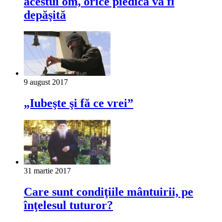
acestui om, orice piedică va fi
depăşită
9 august 2017
„Iubeşte şi fă ce vrei”
31 martie 2017
Care sunt condiţiile mântuirii, pe
înţelesul tuturor?