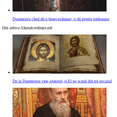
Dumnezeu când dă o binecuvântare, o dă pentru totdeauna
Din arhiva Altarulcredinței.md
De la Dumnezeu vine ajutorul, și El ne scapă din tot necazul