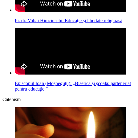
Pr. dr. Mihai Himcinschi: Educaţie şi libertate religioasă
Episcopul Ioan (Moşneguţu): „Biserica şi şcoala: parteneriat
pentru educaţie.”
Catehism