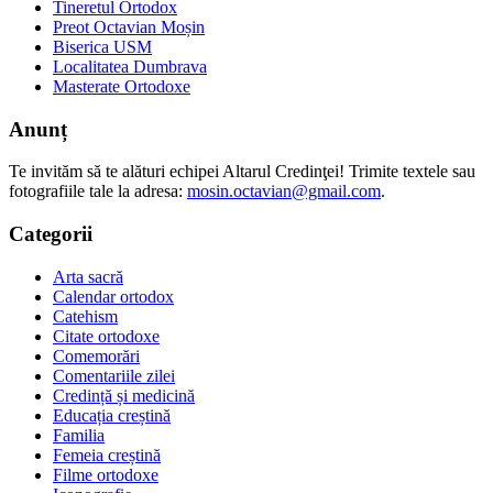
Tineretul Ortodox
Preot Octavian Moșin
Biserica USM
Localitatea Dumbrava
Masterate Ortodoxe
Anunț
Te invităm să te alături echipei Altarul Credinţei! Trimite textele sau
fotografiile tale la adresa:
mosin.octavian@gmail.com
.
Categorii
Arta sacră
Calendar ortodox
Catehism
Citate ortodoxe
Comemorări
Comentariile zilei
Credință și medicină
Educația creștină
Familia
Femeia creștină
Filme ortodoxe