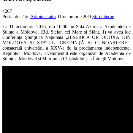
4267
Postat de către
Administrator
11 octombrie 2016
Ştiri interne
La 11 octombrie 2016, ora 10.00, în Sala Azurie a Academiei de
Științe a Moldovei (Bd. Ștefan cel Mare și Sfânt, 1) va avea loc
Conferinţa Ştiinţifică Naţională „BISERICA ORTODOXĂ DIN
MOLDOVA ŞI STATUL. CREDINŢĂ ŞI CUNOAŞTERE”,
consacrată aniversării a XXV-a de la proclamarea independenţei
Republicii Moldova. Evenimentul este organizat de Academia de
Științe a Moldovei și Mitropolia Chișinăului și a Întregii Moldove.