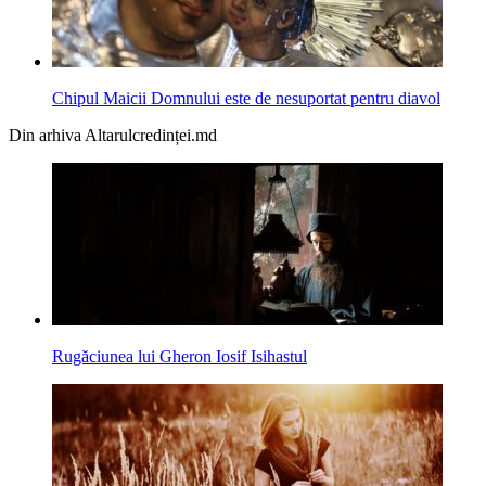
Chipul Maicii Domnului este de nesuportat pentru diavol
Din arhiva Altarulcredinței.md
Rugăciunea lui Gheron Iosif Isihastul