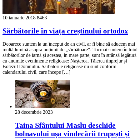
10 ianuarie 2018
8463
Sărbătorile în viața creștinului ortodox
Deoarece suntem la un început de an civil, ar fi bine să aducem mai
multă lumină asupra noțiunii de „sărbătoare”. Tocmai suntem în toiul
sărbătorilor de iarnă și acestea, în mare parte, sunt în strânsă legătură
cu anumite evenimente religioase: Nașterea, Tăierea împrejur și
Botezul Domnului. Sărbătorile religioase nu sunt conform
calendarului civil, care începe […]
28 decembrie 2023
Taina Sfântului Maslu deschide
bolnavului ușa vindecării trupești și