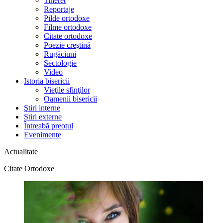
Tineret
Reportaje
Pilde ortodoxe
Filme ortodoxe
Citate ortodoxe
Poezie creştină
Rugăciuni
Sectologie
Video
Istoria bisericii
Vieţile sfinţilor
Oamenii bisericii
Ştiri interne
Știri externe
Întreabă preotul
Evenimente
Actualitate
Citate Ortodoxe