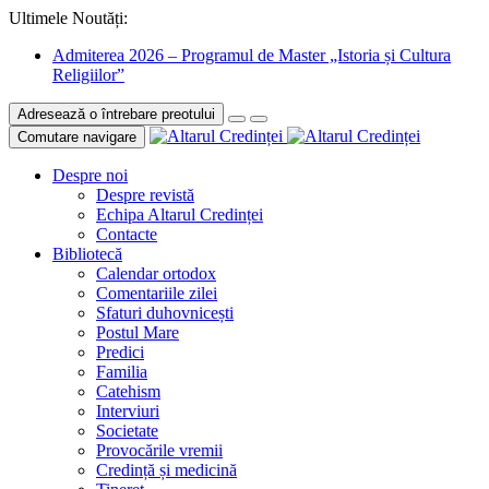
Ultimele Noutăți:
Admiterea 2026 – Programul de Master „Istoria și Cultura
Religiilor”
Adresează o întrebare preotului
Comutare navigare
Despre noi
Despre revistă
Echipa Altarul Credinței
Contacte
Bibliotecă
Calendar ortodox
Comentariile zilei
Sfaturi duhovnicești
Postul Mare
Predici
Familia
Catehism
Interviuri
Societate
Provocările vremii
Credință și medicină