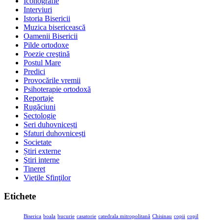
Iconografie
Interviuri
Istoria Bisericii
Muzica bisericească
Oamenii Bisericii
Pilde ortodoxe
Poezie creştină
Postul Mare
Predici
Provocările vremii
Psihoterapie ortodoxă
Reportaje
Rugăciuni
Sectologie
Seri duhovnicești
Sfaturi duhovnicești
Societate
Știri externe
Ştiri interne
Tineret
Vieţile Sfinţilor
Etichete
Biserica
boala
bucurie
casatorie
catedrala mitropolitană
Chisinau
copii
copil