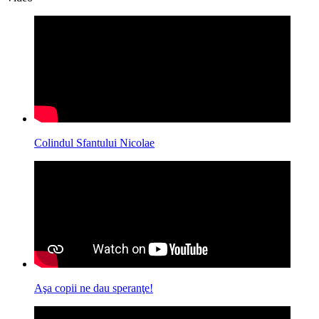
Colindul Sfantului Nicolae
Aşa copii ne dau speranţe!