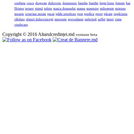
credinta
cruce
dragoste
duhovnic
dumnezeu
familia
familie
fapte bune
femeie
har
Hristos
iertare
inimă
iubire
maica domnului
mama
mantuire
milostenie
minune
moarte
octavian mosin
pacat
pilde ortodoxe
post
predica
preot
păcate
rugăciune
răbdare
sfaturi duhovnicești
smerenie
spovedanie
suferinţă
suflet
tineri
viata
vindecare
Copyright © 2016 Altarulcredinței.md
versiune beta