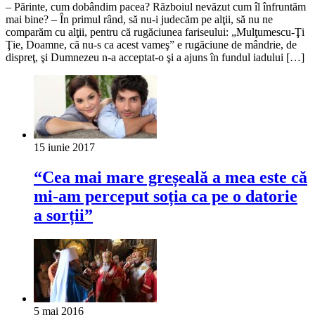
– Părinte, cum dobândim pacea? Războiul nevăzut cum îl înfruntăm
mai bine? – În primul rând, să nu-i judecăm pe alţii, să nu ne
comparăm cu alţii, pentru că rugăciunea fariseului: „Mulţumescu-Ţi
Ţie, Doamne, că nu-s ca acest vameş” e rugăciune de mândrie, de
dispreţ, şi Dumnezeu n-a acceptat-o şi a ajuns în fundul iadului […]
15 iunie 2017
“Cea mai mare greșeală a mea este că
mi-am perceput soția ca pe o datorie
a sorții”
5 mai 2016