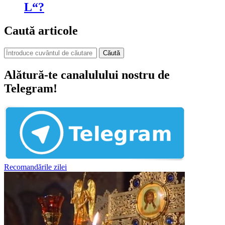
L“?
Caută articole
Căută
Alătură-te canalulului nostru de
Telegram!
Recomandările zilei