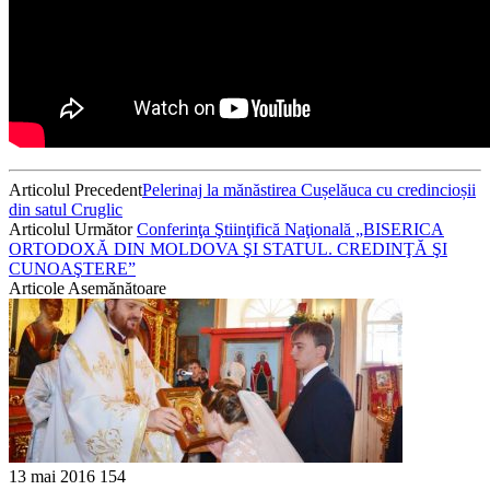
Articolul Precedent
Pelerinaj la mănăstirea Cușelăuca cu credincioșii
din satul Cruglic
Articolul Următor
Conferinţa Ştiinţifică Naţională „BISERICA
ORTODOXĂ DIN MOLDOVA ŞI STATUL. CREDINŢĂ ŞI
CUNOAŞTERE”
Articole Asemănătoare
13 mai 2016
154