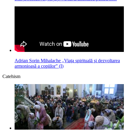
Adrian Sorin Mihalache „Viaţa spirituală şi dezvoltarea
armonioasă a copiilor” (I)
Catehism