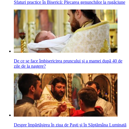
Sfaturi practice în Biserică: Plecarea genunchilor la rugăciune
De ce se face îmbisericirea pruncului şi a mamei după 40 de
zile de la naştere?
Despre împărtăşirea în ziua de Paşti şi în Săptămâna Luminată