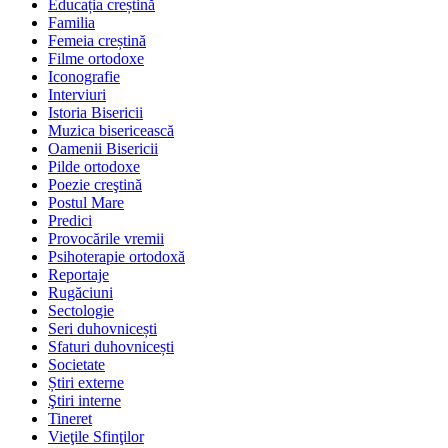
Educația creștină
Familia
Femeia creștină
Filme ortodoxe
Iconografie
Interviuri
Istoria Bisericii
Muzica bisericească
Oamenii Bisericii
Pilde ortodoxe
Poezie creştină
Postul Mare
Predici
Provocările vremii
Psihoterapie ortodoxă
Reportaje
Rugăciuni
Sectologie
Seri duhovnicești
Sfaturi duhovnicești
Societate
Știri externe
Ştiri interne
Tineret
Vieţile Sfinţilor