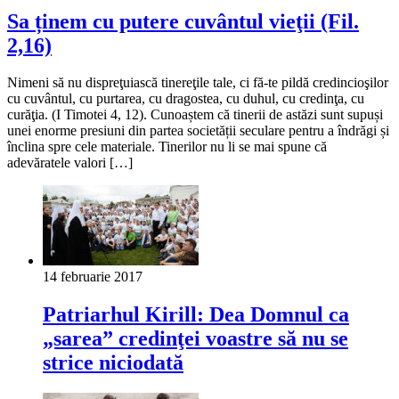
Sa ținem cu putere cuvântul vieţii (Fil.
2,16)
Nimeni să nu dispreţuiască tinereţile tale, ci fă-te pildă credincioşilor
cu cuvântul, cu purtarea, cu dragostea, cu duhul, cu credinţa, cu
curăţia. (I Timotei 4, 12). Cunoaștem că tinerii de astăzi sunt supuși
unei enorme presiuni din partea societății seculare pentru a îndrăgi și
înclina spre cele materiale. Tinerilor nu li se mai spune că
adevăratele valori […]
14 februarie 2017
Patriarhul Kirill: Dea Domnul ca
„sarea” credinţei voastre să nu se
strice niciodată