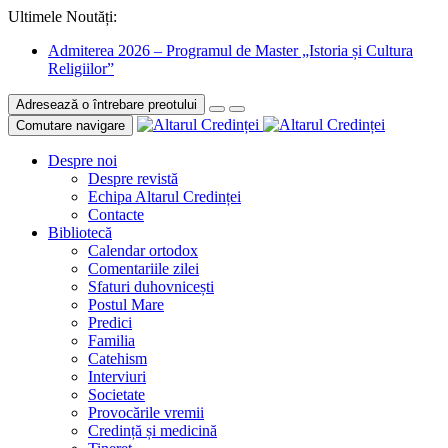
Ultimele Noutăți:
Admiterea 2026 – Programul de Master „Istoria și Cultura
Religiilor”
Adresează o întrebare preotului
Comutare navigare
Despre noi
Despre revistă
Echipa Altarul Credinței
Contacte
Bibliotecă
Calendar ortodox
Comentariile zilei
Sfaturi duhovnicești
Postul Mare
Predici
Familia
Catehism
Interviuri
Societate
Provocările vremii
Credință și medicină