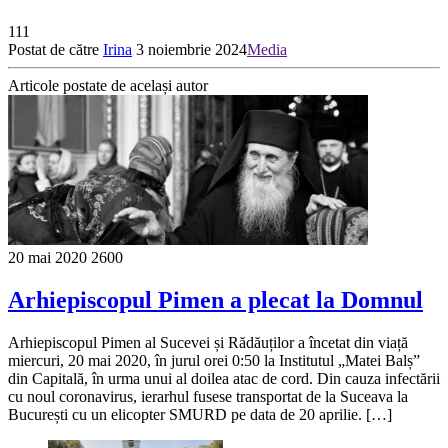
111
Postat de către
Irina
3 noiembrie 2024
Media
Articole postate de același autor
20 mai 2020
2600
Arhiepiscopul Pimen a plecat la Domnul
Arhiepiscopul Pimen al Sucevei și Rădăuților a încetat din viață
miercuri, 20 mai 2020, în jurul orei 0:50 la Institutul „Matei Balș”
din Capitală, în urma unui al doilea atac de cord. Din cauza infectării
cu noul coronavirus, ierarhul fusese transportat de la Suceava la
București cu un elicopter SMURD pe data de 20 aprilie. […]