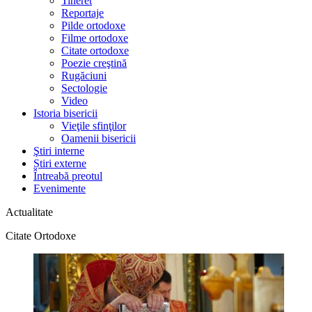
Tineret
Reportaje
Pilde ortodoxe
Filme ortodoxe
Citate ortodoxe
Poezie creştină
Rugăciuni
Sectologie
Video
Istoria bisericii
Vieţile sfinţilor
Oamenii bisericii
Ştiri interne
Știri externe
Întreabă preotul
Evenimente
Actualitate
Citate Ortodoxe