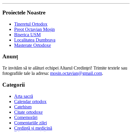
Proiectele Noastre
Tineretul Ortodox
Preot Octavian Moșin
Biserica USM
Localitatea Dumbrava
Masterate Ortodoxe
Anunț
Te invităm să te alături echipei Altarul Credinţei! Trimite textele sau
fotografiile tale la adresa:
mosin.octavian@gmail.com
.
Categorii
Arta sacră
Calendar ortodox
Catehism
Citate ortodoxe
Comemorări
Comentariile zilei
Credință și medicină