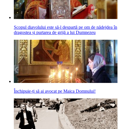
Scopul diavolului este să-l despartă pe om de nădejdea în
dragostea și purtarea de grijă a lui Dumnezeu
Închipuie-ți să ai avocat pe Maica Domnului!