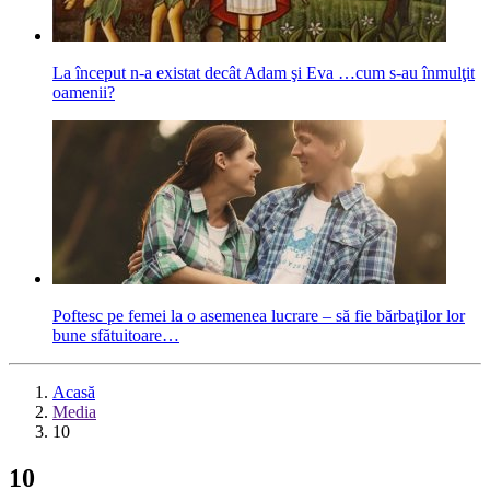
La început n-a existat decât Adam şi Eva …cum s-au înmulţit
oamenii?
Poftesc pe femei la o asemenea lucrare – să fie bărbaţilor lor
bune sfătuitoare…
Acasă
Media
10
10