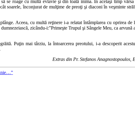
 să se roage cu multă evlavie şi din toată inima. În acelaşi timp vărsa 
cât soarele, înconjurat de mulţime de preoţi şi diaconi în veşminte străl
plânge. Aceea, cu multă reţinere i-a relatat întâmplarea cu oprirea de la
dumnezeiască, zicându-i:”Primeşte Trupul şi Sângele Meu, ca arvună a vie
negrăită. Puţin mai târziu, la întoarcerea preotului, i-a descoperit ace
.
Extras din Pr. Stefanos Anagnostopoulos, E
mânie…”