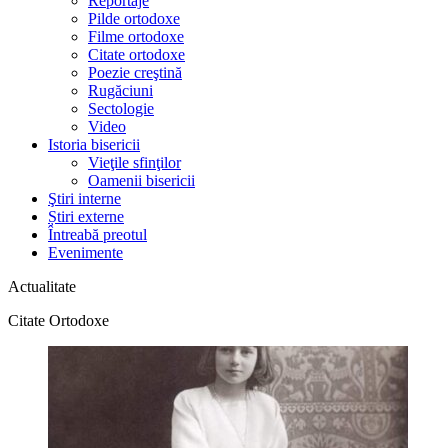
Reportaje
Pilde ortodoxe
Filme ortodoxe
Citate ortodoxe
Poezie creştină
Rugăciuni
Sectologie
Video
Istoria bisericii
Vieţile sfinţilor
Oamenii bisericii
Ştiri interne
Știri externe
Întreabă preotul
Evenimente
Actualitate
Citate Ortodoxe