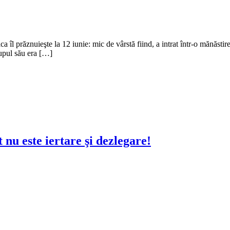
a îl prăznuieşte la 12 iunie: mic de vârstă fiind, a intrat într-o mănăsti
rupul său era […]
 nu este iertare şi dezlegare!