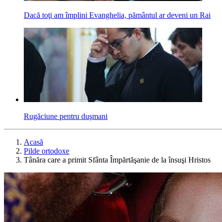
Dacă toţi am împlini Evanghelia, pământul ar deveni un Rai
Rugăciune pentru duşmani
Acasă
Pilde ortodoxe
Tânăra care a primit Sfânta Împărtăşanie de la însuşi Hristos