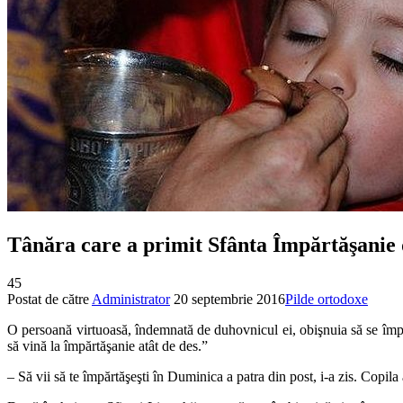
Tânăra care a primit Sfânta Împărtăşanie d
45
Postat de către
Administrator
20 septembrie 2016
Pilde ortodoxe
O persoană virtuoasă, îndemnată de duhovnicul ei, obişnuia să se împă
să vină la împărtăşanie atât de des.”
– Să vii să te împărtăşeşti în Duminica a patra din post, i-a zis. Copila 