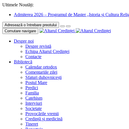
Ultimele Noutăți:
Admiterea 2026 – Programul de Master „Istoria și Cultura Relig
Adresează o întrebare preotului
Comutare navigare
Despre noi
Despre revistă
Echipa Altarul Credinței
Contacte
Bibliotecă
Calendar ortodox
Comentariile zilei
Sfaturi duhovnicești
Postul Mare
Predici
Familia
Catehism
Interviuri
Societate
Provocările vremii
Credință și medicină
Tineret