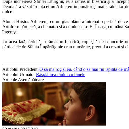
După încheierea Sfintei Liturghii, ea a rămas în biserică şi a început
Deodată a văzut în faţa ei un Arhiereu impunător şi mai strălucitor de
dulce.
Atunci Hristos Arhiereul, cu un glas blând a întrebat-o pe fată de ce 
Artofor o părticică, a chemat-o şi a cuminecat-o El Însuşi, cu mâna Sa 
îngereşti.
Iar acea fată, fericită, a rămas în biserică, copleşită de o bucurie 
părticelele de Sfânta Împărtăşanie erau numărate, preotul a crezut şi el
Articolul Precedent
„O să mă rog și eu, când o să mai fiu ispitită de 
Articolul Următor
Răsplătirea răului cu binele
Articole Asemănătoare