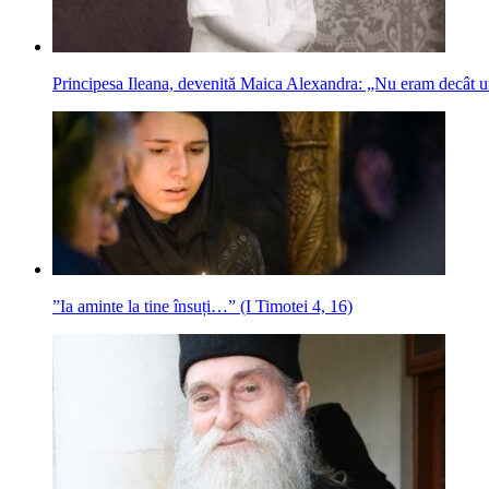
Principesa Ileana, devenită Maica Alexandra: „Nu eram decât u
”Ia aminte la tine însuți…” (I Timotei 4, 16)