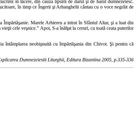
lacrimi în tăcere, din cauza lipsirii de darul şi de harul dumnezeiesc.
ucitoare, în timp ce Îngerii şi Arhanghelii cântau cu o voce negrăit de
 Împărtăşanie. Marele Arhiereu a intrat în Sfântul Altar, şi a luat din
ţii cele veşnice.” Apoi, S-a înălţat la ceruri, cu toată ceata puterilor
stuia întâmplarea neobişnuită cu împărtăşania din Chivot. Şi pentru că
xplicarea Dumnezeiestii Liturghii, Editura Bizantina 2005, p.335-336