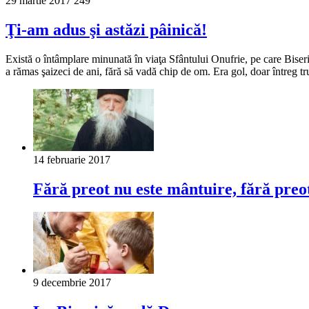
29 martie 2017
249
Ţi-am adus şi astăzi pâinică!
Există o întâmplare minunată în viaţa Sfântului Onufrie, pe care Biseric
a rămas şaizeci de ani, fără să vadă chip de om. Era gol, doar întreg t
14 februarie 2017
Fără preot nu este mântuire, fără preot
9 decembrie 2017