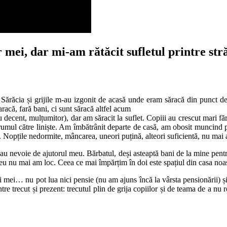
 mei, dar mi-am rătăcit sufletul printre str
. Sărăcia și grijile m-au izgonit de acasă unde eram săracă din punct d
acă, fară bani, ci sunt săracă altfel acum
ecent, mulțumitor), dar am săracit la suflet. Copiii au crescut mari făr
drumul către liniște. Am îmbătrânit departe de casă, am obosit muncind pe
 Nopțile nedormite, mâncarea, uneori puțină, alteori suficientă, nu mai are
 au nevoie de ajutorul meu. Bărbatul, deși asteaptă bani de la mine pentru 
e eu nu mai am loc. Ceea ce mai împărțim în doi este spațiul din casa noas
ii mei… nu pot lua nici pensie (nu am ajuns încă la vârsta pensionării) 
re trecut și prezent: trecutul plin de grija copiilor și de teama de a nu r