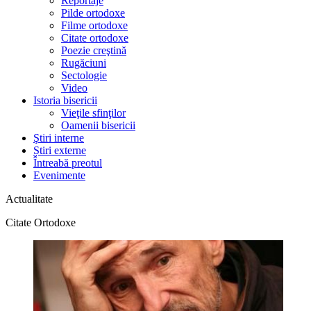
Reportaje
Pilde ortodoxe
Filme ortodoxe
Citate ortodoxe
Poezie creştină
Rugăciuni
Sectologie
Video
Istoria bisericii
Vieţile sfinţilor
Oamenii bisericii
Ştiri interne
Știri externe
Întreabă preotul
Evenimente
Actualitate
Citate Ortodoxe