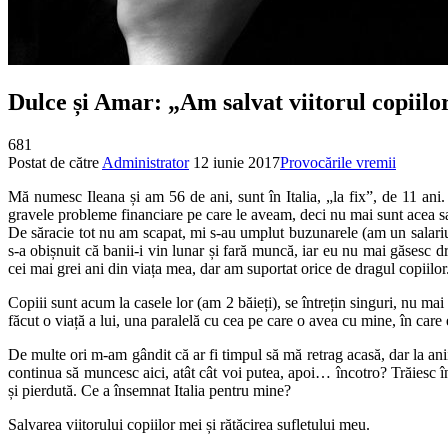
Dulce și Amar: „Am salvat viitorul copiilor
681
Postat de către
Administrator
12 iunie 2017
Provocările vremii
Mă numesc Ileana și am 56 de ani, sunt în Italia, „la fix”, de 11 ani
gravele probleme financiare pe care le aveam, deci nu mai sunt acea sar
De săracie tot nu am scapat, mi s-au umplut buzunarele (am un salariu d
s-a obișnuit că banii-i vin lunar și fară muncă, iar eu nu mai găsesc 
cei mai grei ani din viața mea, dar am suportat orice de dragul copiilor.
Copiii sunt acum la casele lor (am 2 băieți), se întrețin singuri, nu mai
făcut o viață a lui, una paralelă cu cea pe care o avea cu mine, în car
De multe ori m-am gândit că ar fi timpul să mă retrag acasă, dar la an
continua să muncesc aici, atât cât voi putea, apoi… încotro? Trăiesc înt
și pierdută. Ce a însemnat Italia pentru mine?
Salvarea viitorului copiilor mei și rătăcirea sufletului meu.