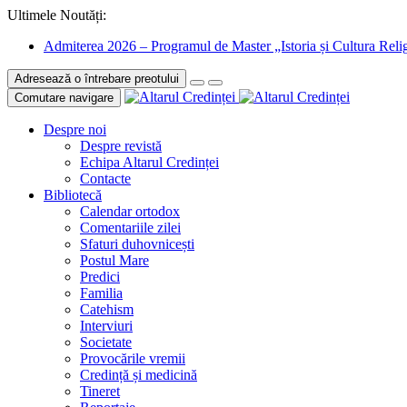
Ultimele Noutăți:
Admiterea 2026 – Programul de Master „Istoria și Cultura Relig
Adresează o întrebare preotului
Comutare navigare
Despre noi
Despre revistă
Echipa Altarul Credinței
Contacte
Bibliotecă
Calendar ortodox
Comentariile zilei
Sfaturi duhovnicești
Postul Mare
Predici
Familia
Catehism
Interviuri
Societate
Provocările vremii
Credință și medicină
Tineret