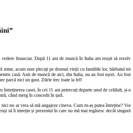
ăini”
e vedere financiar. După 11 ani de muncă în Italia am reușit să rezolv
ă mine, acum sunt plecați pe drumul vieții cu familiile lor, bărbatul mi
ntru casă. Anii de muncă de aici, din Italia, nu au fost ușori. Au fost
 parcă nici un gust. Zilele trec toate la fel!
întreținerea casei, în cei 11 ani petrecuți departe unul de celălalt, și-a
tră, când merg în concedii în țară.
și nici nu ar vrea să mă angajeze cineva. Cum m-aș putea întreține? Voi
euși să îi intrețin și prezentul în care nu mă mai regăsesc decât singură