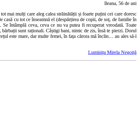
Ileana, 56 de ani
ot mai mulți care aleg calea străinătății și foarte puțini cei care doresc
 casă cu tot ce înseamnă el (despărțirea de copii, de soț, de familie în
mi. Se întâmplă ceva, ceva ce nu va putea fi recuperat vreodată. Toate
 bărbații sunt raționali. Câștigi bani, nimic de zis, însă te pierzi. Dorul
Prețul este mare, dar multe femei, în fața cărora mă înclin… au ales să-l
Luminița Mirela Negoiță