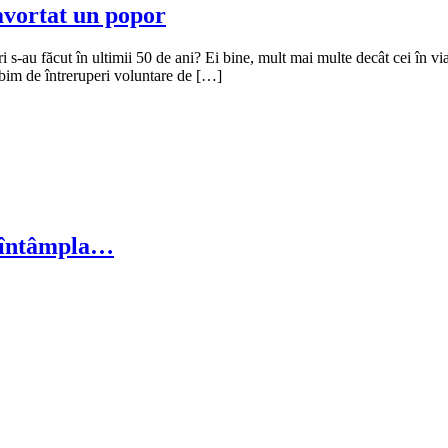
avortat un popor
ri s-au făcut în ultimii 50 de ani? Ei bine, mult mai multe decât cei în 
bim de întreruperi voluntare de […]
ar întâmpla…