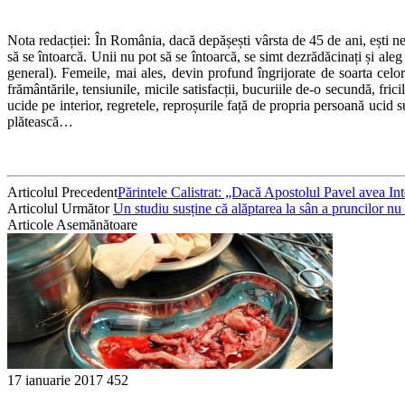
Nota redacției: În România, dacă depășești vârsta de 45 de ani, ești nefo
să se întoarcă. Unii nu pot să se întoarcă, se simt dezrădăcinați și al
general). Femeile, mai ales, devin profund îngrijorate de soarta celo
frământările, tensiunile, micile satisfacții, bucuriile de-o secundă, fric
ucide pe interior, regretele, reproșurile față de propria persoană ucid 
plătească…
Articolul Precedent
Părintele Calistrat: „Dacă Apostolul Pavel avea Int
Articolul Următor
Un studiu susține că alăptarea la sân a pruncilor n
Articole Asemănătoare
17 ianuarie 2017
452