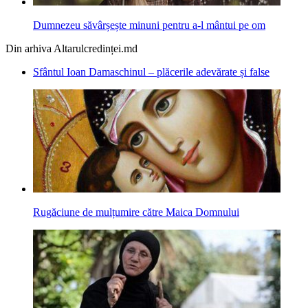
Dumnezeu săvârșește minuni pentru a-l mântui pe om
Din arhiva Altarulcredinței.md
Sfântul Ioan Damaschinul – plăcerile adevărate și false
Rugăciune de mulțumire către Maica Domnului