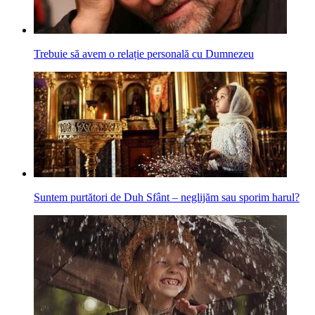
Trebuie să avem o relație personală cu Dumnezeu
Suntem purtători de Duh Sfânt – neglijăm sau sporim harul?