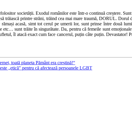
lositor societății. Exodul românilor este într-o continuă creștere. Sunt t
eg să trăiască printre străni, trăind cea mai mare traumă, DORUL. Dorul de
r rămași acasă, simt tot cerul pe umerii lor, sunt prinse între două lu
ile etc… sunt trăite în singurătate. Da, pentru că femeile sunt emoționale,
sufletul, îl atacă exact cum face cancerul, puțin câte puțin. Devastator! 
ernet, toată planeta Pământ era creştină!“
u este „etică" pentru că afectează persoanele LGBT