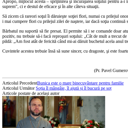
Apropo, mijlocul acesta – sprijinirea şi încurajarea soţului pentru a-i
suprem”, ci e destul de eficace şi în alte câteva situaţii.
Să zicem că rareori soţul îi dăruieşte soţiei flori, numai cu prilejul on
i mai cumpere flori cu prilejul zilei de naştere, iar dacă soţia continuă
Bărbatul nu suportă să fie presat. El permite să i se comande doar atu
pozitiv, nu trebuie să-i facă reproşuri soţului: „Cât de mult a trecut de
pildă: „Am fost atât de fericită când mi-ai dăruit buchetul acela anul tr
Cuvintele acestea trebuie însă să sune sincer, cu dragoste, şi este foart
(Pr. Pavel Gumero
Articolul Precedent
Bunica este o mare binecuvântare pentru familie
Articolul Următor
Soția îl mângâie, îl ajută și îl bucură pe soț
Articole postate de același autor