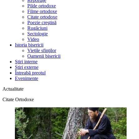
Reportaje
Pilde ortodoxe
Filme ortodoxe
Citate ortodoxe
Poezie creştină
Rugăciuni
Sectologie
Video
Istoria bisericii
Vieţile sfinţilor
Oamenii bisericii
Ştiri interne
Știri externe
Întreabă preotul
Evenimente
Actualitate
Citate Ortodoxe