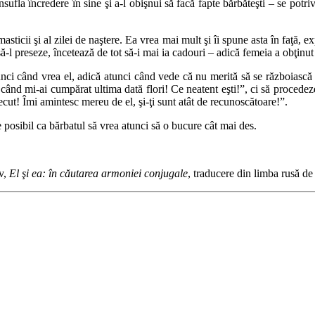
 insufla încredere în sine şi a-l obişnui să facă fapte bărbăteşti – se p
omasticii şi al zilei de naştere. Ea vrea mai mult şi îi spune asta în faţă
 să-l preseze, încetează de tot să-i mai ia cadouri – adică femeia a obţinut
nci când vrea el, adică atunci când vede că nu merită să se războiască 
 când mi-ai cumpărat ultima dată flori! Ce neatent eşti!”, ci să procedeze
ecut! Îmi amintesc mereu de el, şi-ţi sunt atât de recunoscătoare!”.
e posibil ca bărbatul să vrea atunci să o bucure cât mai des.
v,
El şi ea: în căutarea armoniei conjugale
, traducere din limba rusă d