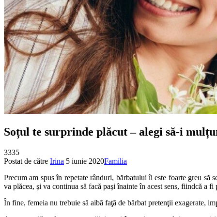
Soțul te surprinde plăcut – alegi să-i mulț
3335
Postat de către
Irina
5 iunie 2020
Familia
Precum am spus în repetate rânduri, bărbatului îi este foarte greu să s
va plăcea, şi va continua să facă paşi înainte în acest sens, fiindcă a fi
În fine, femeia nu trebuie să aibă faţă de bărbat pretenţii exagerate, 