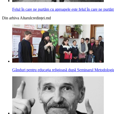
Felul în care ne purtăm cu aproapele este felul în care ne pur
Din arhiva Altarulcredinței.md
Gânduri pentru educația religioasă după Seminarul Metodologic 