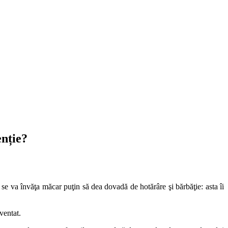
enție?
 se va învăţa măcar puţin să dea dovadă de hotărâre şi bărbăţie: asta îi
ventat.