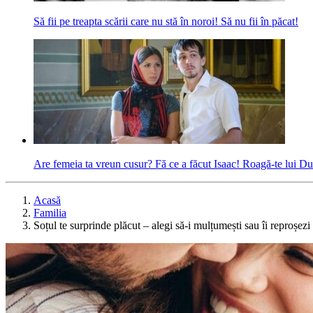
Să fii pe treapta scării care nu stă în noroi! Să nu fii în păcat!
Are femeia ta vreun cusur? Fă ce a făcut Isaac! Roagă-te lui 
Acasă
Familia
Soțul te surprinde plăcut – alegi să-i mulțumești sau îi reproșez