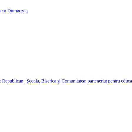
tăm cu Dumnezeu
Republican „Şcoala, Biserica și Comunitatea: parteneriat pentru educaţi