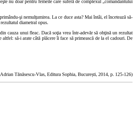
otriveşte nu doar pentru femeile care suferă de complexul „comandantului
, exprimându-şi nemulţumirea. La ce duce asta? Mai întâi, el încetează să-
 rezultatul diametral opus.
din cauza unui fleac. Dacă soţia vrea într-adevăr să obţină un rezultat
 altfel: să-i arate câtă plăcere îi face să primească de la el cadouri. De
e Adrian Tănăsescu-Vlas, Editura Sophia, București, 2014, p. 125-126)