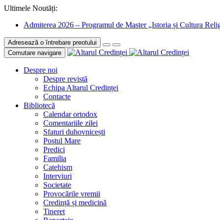
Ultimele Noutăți:
Admiterea 2026 – Programul de Master „Istoria și Cultura Relig
Adresează o întrebare preotului
Comutare navigare
Despre noi
Despre revistă
Echipa Altarul Credinței
Contacte
Bibliotecă
Calendar ortodox
Comentariile zilei
Sfaturi duhovnicești
Postul Mare
Predici
Familia
Catehism
Interviuri
Societate
Provocările vremii
Credință și medicină
Tineret