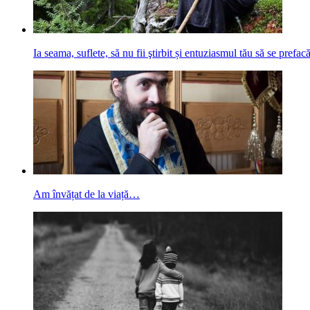
Ia seama, suflete, să nu fii ştirbit și entuziasmul tău să se pref
Am învățat de la viață…