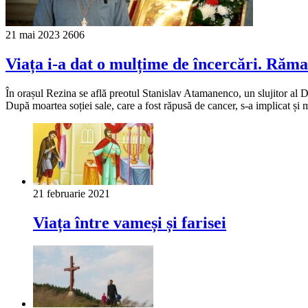
21 mai 2023
2606
Viața i-a dat o mulțime de încercări. Rămas
În orașul Rezina se află preotul Stanislav Atamanenco, un slujitor al Do
După moartea soției sale, care a fost răpusă de cancer, s-a implicat și m
21 februarie 2021
Viața între vameși și farisei