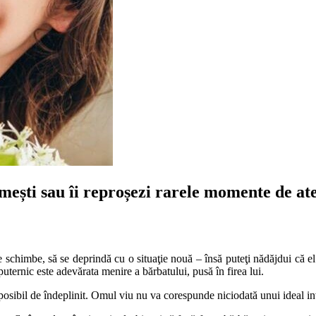
umești sau îi reproșezi rarele momente de at
e schimbe, să se deprindă cu o situaţie nouă – însă puteţi nădăjdui că el
 puternic este adevărata menire a bărbatului, pusă în firea lui.
imposibil de îndeplinit. Omul viu nu va corespunde niciodată unui ideal in