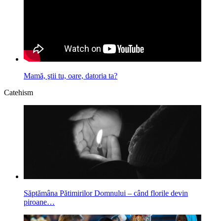
Mamă, ştii tu, oare, datoria ta?
Catehism
Săptămâna Pătimirilor Domnului – când florile devin
piroane…