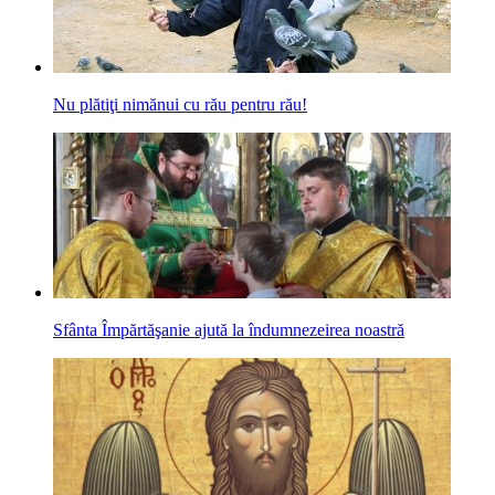
Nu plătiţi nimănui cu rău pentru rău!
Sfânta Împărtăşanie ajută la îndumnezeirea noastră