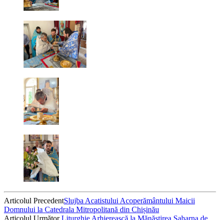
Articolul Precedent
Slujba Acatistului Acoperământului Maicii
Domnului la Catedrala Mitropolitană din Chișinău
Articolul Următor
Liturghie Arhierească la Mănăstirea Saharna de