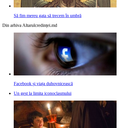
Să fim mereu gata să trecem în umbră
Din arhiva Altarulcredinței.md
Facebook și viața duhovnicească
Un gest la limita iconoclasmului