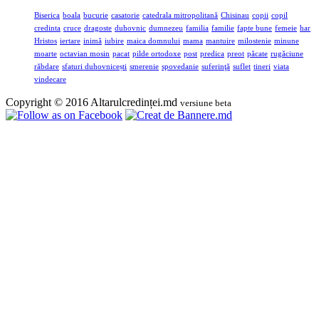
Biserica
boala
bucurie
casatorie
catedrala mitropolitană
Chisinau
copii
copil
credinta
cruce
dragoste
duhovnic
dumnezeu
familia
familie
fapte bune
femeie
har
Hristos
iertare
inimă
iubire
maica domnului
mama
mantuire
milostenie
minune
moarte
octavian mosin
pacat
pilde ortodoxe
post
predica
preot
păcate
rugăciune
răbdare
sfaturi duhovnicești
smerenie
spovedanie
suferinţă
suflet
tineri
viata
vindecare
Copyright © 2016 Altarulcredinței.md
versiune beta