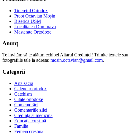
Tineretul Ortodox
Preot Octavian Moșin
Biserica USM
Localitatea Dumbrava
Masterate Ortodoxe
Anunț
Te invităm să te alături echipei Altarul Credinţei! Trimite textele sau
fotografiile tale la adresa:
mosin.octavian@gmail.com
.
Categorii
Arta sacră
Calendar ortodox
Catehism
Citate ortodoxe
Comemorări
Comentariile zilei
Credință și medicină
Educația creștină
Familia
Femeia creștină