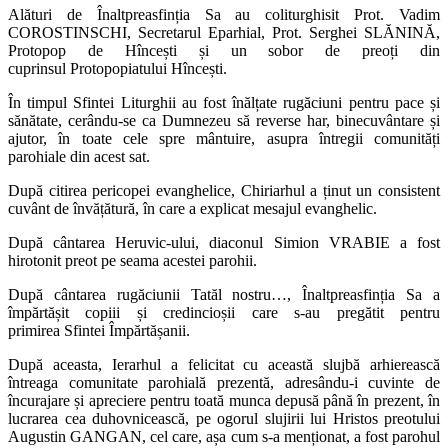
Alături de Înaltpreasfinția Sa au coliturghisit Prot. Vadim
COROSTINSCHI, Secretarul Eparhial, Prot. Serghei SLĂNINĂ,
Protopop de Hîncești și un sobor de preoți din
cuprinsul Protopopiatului Hîncești.
În timpul Sfintei Liturghii au fost înălțate rugăciuni pentru pace și
sănătate, cerându-se ca Dumnezeu să reverse har, binecuvântare și
ajutor, în toate cele spre mântuire, asupra întregii comunități
parohiale din acest sat.
După citirea pericopei evanghelice, Chiriarhul a ținut un consistent
cuvânt de învățătură, în care a explicat mesajul evanghelic.
După cântarea Heruvic-ului, diaconul Simion VRABIE a fost
hirotonit preot pe seama acestei parohii.
După cântarea rugăciunii Tatăl nostru…, Înaltpreasfinția Sa a
împărtășit copiii și credincioșii care s-au pregătit pentru
primirea Sfintei Împărtășanii.
După aceasta, Ierarhul a felicitat cu această slujbă arhierească
întreaga comunitate parohială prezentă, adresându-i cuvinte de
încurajare și apreciere pentru toată munca depusă până în prezent, în
lucrarea cea duhovnicească, pe ogorul slujirii lui Hristos preotului
Augustin GANGAN, cel care, așa cum s-a menționat, a fost parohul