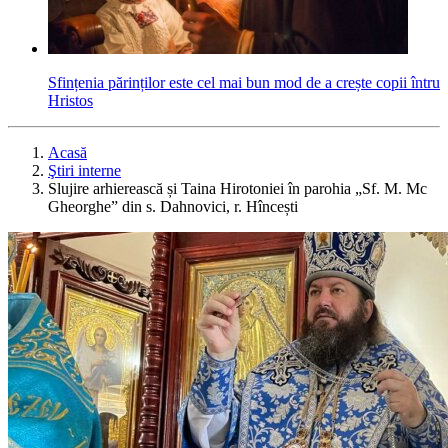
Sfințenia părinților este cel mai bun mod de a crește copii întru
Hristos
Acasă
Ştiri interne
Slujire arhierească și Taina Hirotoniei în parohia „Sf. M. Mc
Gheorghe” din s. Dahnovici, r. Hîncești