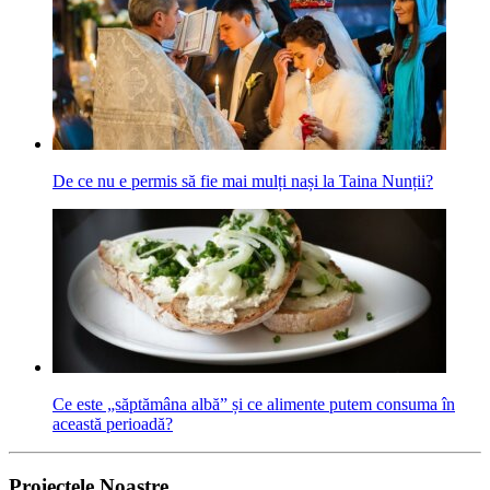
De ce nu e permis să fie mai mulți nași la Taina Nunții?
Ce este „săptămâna albă” și ce alimente putem consuma în
această perioadă?
Proiectele Noastre