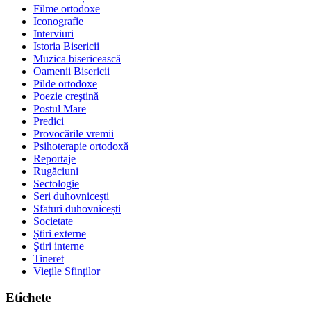
Filme ortodoxe
Iconografie
Interviuri
Istoria Bisericii
Muzica bisericească
Oamenii Bisericii
Pilde ortodoxe
Poezie creştină
Postul Mare
Predici
Provocările vremii
Psihoterapie ortodoxă
Reportaje
Rugăciuni
Sectologie
Seri duhovnicești
Sfaturi duhovnicești
Societate
Știri externe
Ştiri interne
Tineret
Vieţile Sfinţilor
Etichete