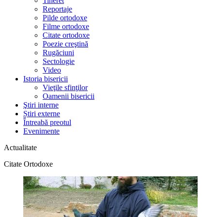
Tineret
Reportaje
Pilde ortodoxe
Filme ortodoxe
Citate ortodoxe
Poezie creştină
Rugăciuni
Sectologie
Video
Istoria bisericii
Vieţile sfinţilor
Oamenii bisericii
Ştiri interne
Știri externe
Întreabă preotul
Evenimente
Actualitate
Citate Ortodoxe