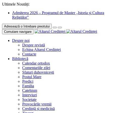
Ultimele Noutăți:
Admiterea 2026 – Programul de Master „Istoria și Cultura
Religiilor”
Adresează o întrebare preotului
Comutare navigare
Despre noi
Despre revistă
Echipa Altarul Credinței
Contacte
Bibliotecă
Calendar ortodox
Comentariile zilei
Sfaturi duhovnicești
Postul Mare
Predici
Familia
Catehism
Interviuri
Societate
Provocările vremii
Credință și medicină