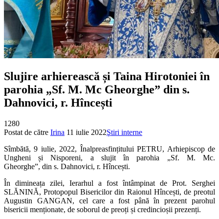
Slujire arhierească și Taina Hirotoniei în
parohia „Sf. M. Mc Gheorghe” din s.
Dahnovici, r. Hîncești
1280
Postat de către
Irina
11 iulie 2022
Ştiri interne
Sîmbătă, 9 iulie, 2022, Înalpreasfințitului PETRU, Arhiepiscop de
Ungheni și Nisporeni, a slujit în parohia „Sf. M. Mc.
Gheorghe”, din s. Dahnovici, r. Hîncești.
În dimineața zilei, Ierarhul a fost întâmpinat de Prot. Serghei
SLĂNINĂ, Protopopul Bisericilor din Raionul Hîncești, de preotul
Augustin GANGAN, cel care a fost până în prezent parohul
bisericii menționate, de soborul de preoți și credincioșii prezenți.