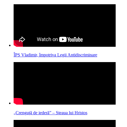
ÎPS Vladimir, împotriva Legii Antidiscriminare
„Crenguţă de iederă” – Steaua lui Hristos