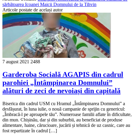
sărbătoarea Icoanei Maicii Domnului de la Tihvin
Articole postate de același autor
7 august 2021
2488
Garderoba Socială AGAPIS din cadrul
parohiei „Întâmpinarea Domnului”
alături de zeci de nevoiași din capitală
Biserica din cadrul USM cu Hramul „Întâmpinarea Domnului” a
desfășurat, în luna iulie, o nouă campanie de sprijin cu genericul:
„Îmbracă-l pe aproapele tău”. Numeroase familii aflate în dificultate,
din mun. Chișinău, dar și din suburbii, au beneficiat de produse
alimentare, haine, cărucioare, jucării și tehnică de uz casnic, care au
fost repartizate în cadrul […]