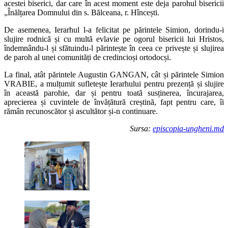
acestei biserici, dar care în acest moment este deja parohul bisericii
„Înălțarea Domnului din s. Bălceana, r. Hîncești.
De asemenea, Ierarhul l-a felicitat pe părintele Simion, dorindu-i
slujire rodnică și cu multă evlavie pe ogorul bisericii lui Hristos,
îndemnându-l și sfătuindu-l părintește în ceea ce privește și slujirea
de paroh al unei comunități de credincioși ortodocși.
La final, atât părintele Augustin GANGAN, cât și părintele Simion
VRABIE, a mulțumit sufletește Ierarhului pentru prezență și slujire
în această parohie, dar și pentru toată susținerea, încurajarea,
aprecierea și cuvintele de învățătură creștină, fapt pentru care, îi
rămân recunoscător și ascultător și-n continuare.
Sursa:
episcopia-ungheni.md