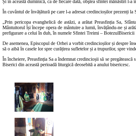
Și în această duminică, ca de fiecare dată, obştea sfintei mănăstiri l-a
În cuvântul de învățătură pe care l-a adresat credincioșilor prezenți la 
„Prin pericopa evanghelică de astăzi, a arătat Preasfinția Sa, Sfân
Mântuitorul își începe opera de mântuire a lumii, învățându-ne și ară
prefigurare a celui în duh, în numele Sfintei Treimi – BotezulBiseric
De asemenea, Episcopul de Orhei a vorbit credincioșilor și despre înse
să o aibă în casele lor spre curățirea sufletelor și a trupurilor, spre vind
În încheiere, Preasfinția Sa a îndemnat credincioșii să se pregătească s
Biserici din această perioadă liturgică deosebită a anului bisericesc.