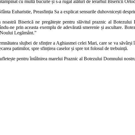
 întâmpinat cu multă bucurie și s-a rugat alături de ierarhul Bisericii Or
Sfânta Euharistie, Preasfinția Sa a explicat sensurile duhovnicești despri
ta noastră Biserică ne pregătește pentru slăvitul praznic al Botezului
tându-ne prin aceasta exemplu de adevărată smerenie și ascultare. Botezu
ii Noului Legământ.”
mnătatea slujbei de sfințire a Aghiasmei celei Mari, care se va săvârși 
ecarea patimilor, spre sfințirea caselor și spre tot folosul de trebuință.
ufletește pentru întâlnirea marelui Praznic al Botezului Domnului nostru Ii