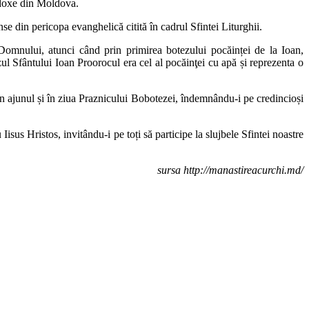
todoxe din Moldova.
nse din pericopa evanghelică citită în cadrul Sfintei Liturghii.
 Domnului, atunci când prin primirea botezului pocăinței de la Ioan,
l Sfântului Ioan Proorocul era cel al pocăinţei cu apă și reprezenta o
în ajunul și în ziua Praznicului Bobotezei, îndemnându-i pe credincioși
sus Hristos, invitându-i pe toți să participe la slujbele Sfintei noastre
sursa http://manastireacurchi.md/