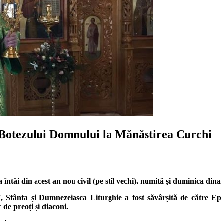
 Botezului Domnului la Mănăstirea Curchi
a întâi din acest an nou civil (pe stil vechi), numită și duminica di
ânta și Dumnezeiasca Liturghie a fost săvârșită de către Episc
 de preoți și diaconi.