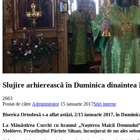
Slujire arhierească în Duminica dinaintea
2663
Postat de către
Administrator
15 ianuarie 2017
Ştiri interne
Biserica Ortodoxă s-a aflat astăzi, 2/15 ianuarie 2017, în Duminic
La Mănăstirea Curchi cu hramul „Nașterea Maicii Domnului”, Sf
Moldove, Preasfințitul Părinte Siluan, înconjurat de un ales sobor