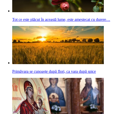
Tot ce este plăcut în această lume, este amestecat cu durere…
Primăvara se cunoaște după flori, ca vara după spice