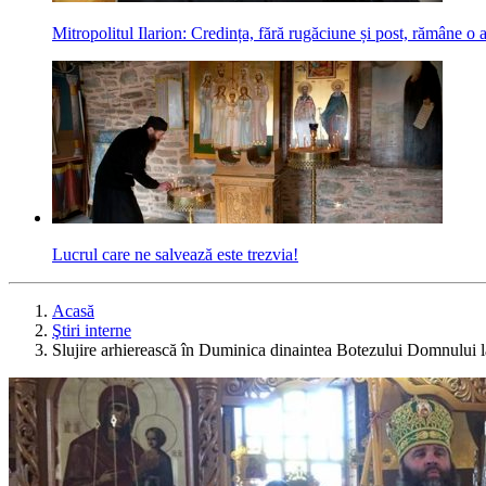
Mitropolitul Ilarion: Credința, fără rugăciune și post, rămâne o a
Lucrul care ne salvează este trezvia!
Acasă
Ştiri interne
Slujire arhierească în Duminica dinaintea Botezului Domnului 