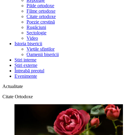
Reportaje
Pilde ortodoxe
Filme ortodoxe
Citate ortodoxe
Poezie creştină
Rugăciuni
Sectologie
Video
Istoria bisericii
Vieţile sfinţilor
Oamenii bisericii
Ştiri interne
Știri externe
Întreabă preotul
Evenimente
Actualitate
Citate Ortodoxe