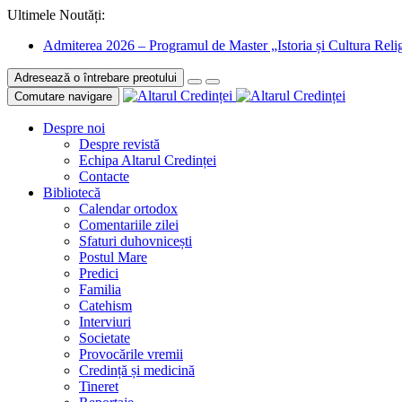
Ultimele Noutăți:
Admiterea 2026 – Programul de Master „Istoria și Cultura Relig
Adresează o întrebare preotului
Comutare navigare
Despre noi
Despre revistă
Echipa Altarul Credinței
Contacte
Bibliotecă
Calendar ortodox
Comentariile zilei
Sfaturi duhovnicești
Postul Mare
Predici
Familia
Catehism
Interviuri
Societate
Provocările vremii
Credință și medicină
Tineret