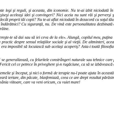
te legi şi reguli, şi aceasta, din iconomie. Nu te-ai izbit niciodată î
tăşiseşi aceleaşi idei şi convingeri? Nici aceia nu sunt răi şi perverşi ş
decât proprii tăi copii? Nu te-ai aflat niciodată în dezacord cu soţul tău
u îndărătnici? Cu siguranţă, nu. De vină este personalitatea dezbinată 
trăine.
şte-te să dai sau să iei ceva de la ele». Alungă, copilul meu, puţina 
practic despre sensul relaţiilor sociale şi al vieţii. De altminteri, ace
 era imposibil să locuiască sub acelaşi acoperiş? Asta-i toată filosofia:
şi se generalizează, cu feluritele constrângeri naturale sau tehnice ca
 Fericit cel ce petrece în priveghere şi-n rugăciune, ca să se izbăveasc
melie şi început, şi nici o formă de terapie nu-l poate ajuta în aceast
i ceară iertare, din păcate, blasfemiază, ceea ce are drept rezultat părăsi
nia viitoare, care va veni oricum, cu vuiet mare!