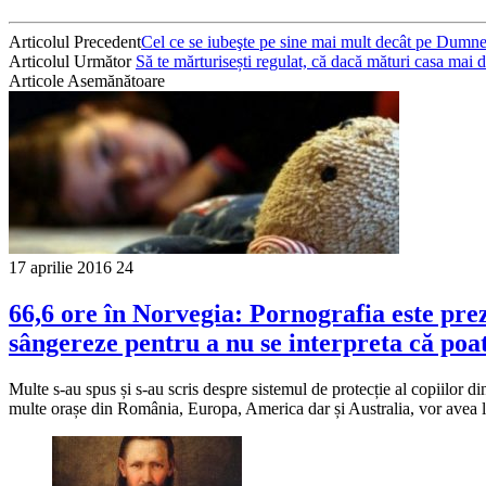
Articolul Precedent
Cel ce se iubeşte pe sine mai mult decât pe Dumnez
Articolul Următor
Să te mărturisești regulat, că dacă mături casa mai des
Articole Asemănătoare
17 aprilie 2016
24
66,6 ore în Norvegia: Pornografia este prez
sângereze pentru a nu se interpreta că poat
Multe s-au spus și s-au scris despre sistemul de protecție al copiilor
multe orașe din România, Europa, America dar și Australia, vor avea l