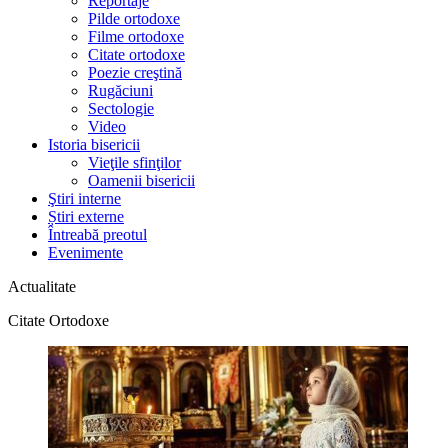
Reportaje
Pilde ortodoxe
Filme ortodoxe
Citate ortodoxe
Poezie creştină
Rugăciuni
Sectologie
Video
Istoria bisericii
Vieţile sfinţilor
Oamenii bisericii
Ştiri interne
Știri externe
Întreabă preotul
Evenimente
Actualitate
Citate Ortodoxe