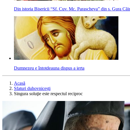
Din istoria Bisericii “Sf. Cuv. Mc. Parascheva” din s. Gura Căin
Dumnezeu e întotdeauna dispus a ierta
Acasă
Sfaturi duhovnicești
Singura soluţie este respectul reciproc