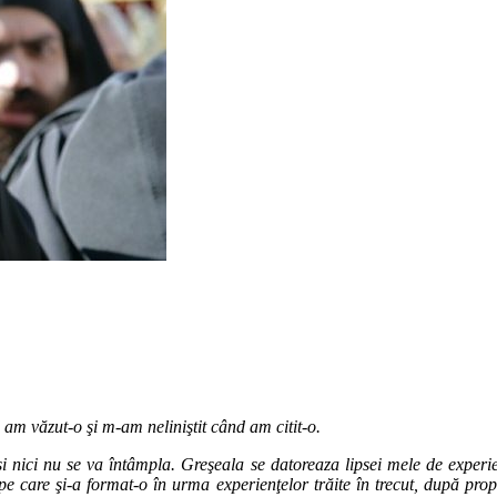
am văzut-o şi m-am neliniştit când am citit-o.
si nici nu se va întâmpla. Greşeala se datoreaza lipsei mele de exper
 pe care şi-a format-o în urma experienţelor trăite în trecut, după pro