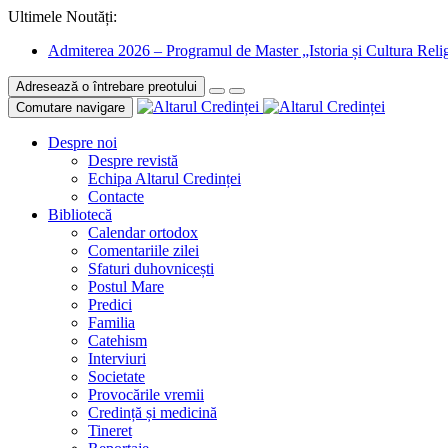
Ultimele Noutăți:
Admiterea 2026 – Programul de Master „Istoria și Cultura Relig
Adresează o întrebare preotului
Comutare navigare
Despre noi
Despre revistă
Echipa Altarul Credinței
Contacte
Bibliotecă
Calendar ortodox
Comentariile zilei
Sfaturi duhovnicești
Postul Mare
Predici
Familia
Catehism
Interviuri
Societate
Provocările vremii
Credință și medicină
Tineret