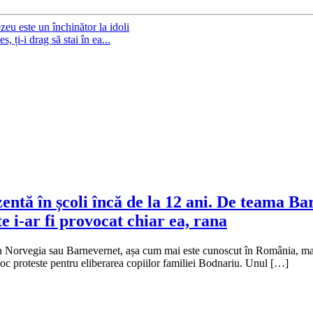
eu este un închinător la idoli
, ți-i drag să stai în ea...
entă în școli încă de la 12 ani. De teama Ba
e i-ar fi provocat chiar ea, rana
 din Norvegia sau Barnevernet, așa cum mai este cunoscut în România, mai
oc proteste pentru eliberarea copiilor familiei Bodnariu. Unul […]