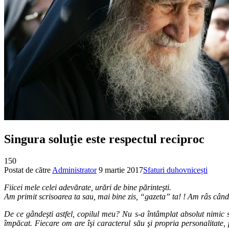
Singura soluţie este respectul reciproc
150
Postat de către
Administrator
9 martie 2017
Sfaturi duhovnicești
Fiicei mele celei adevărate, urări de bine părinteşti.
Am primit scrisoarea ta sau, mai bine zis, “gazeta” ta! ! Am râs când 
De ce gândeşti astfel, copilul meu? Nu s-a întâmplat absolut nimic 
împăcat. Fiecare om are îşi caracterul său şi propria personalitate,