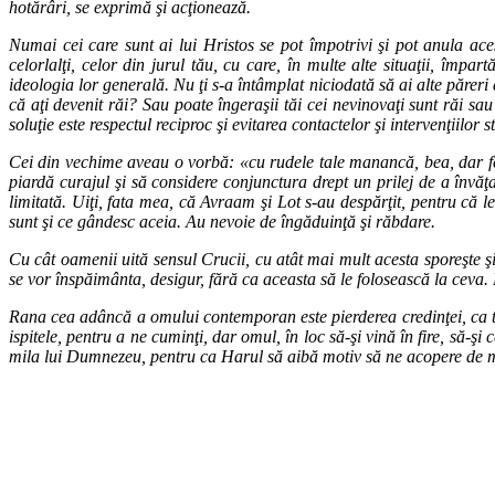
hotărâri, se exprimă şi acţionează.
Numai cei care sunt ai lui Hristos se pot împotrivi şi pot anula aces
celorlalţi, celor din jurul tău, cu care, în multe alte situaţii, împar
ideologia lor generală. Nu ţi s-a întâmplat niciodată să ai alte păreri 
că aţi devenit răi? Sau poate îngeraşii tăi cei nevinovaţi sunt răi sa
soluţie este respectul reciproc şi evitarea contactelor şi intervenţiilor s
Cei din vechime aveau o vorbă: «cu rudele tale manancă, bea, dar fere
piardă curajul şi să considere conjunctura drept un prilej de a învăţa 
limitată. Uiţi, fata mea, că Avraam şi Lot s-au despărţit, pentru că le
sunt şi ce gândesc aceia. Au nevoie de îngăduinţă şi răbdare.
Cu cât oamenii uită sensul Crucii, cu atât mai mult acesta sporeşte 
se vor înspăimânta, desigur, fără ca aceasta să le folosească la ceva.
Rana cea adâncă a omului contemporan este pierderea credinţei, ca te
ispitele, pentru a ne cuminţi, dar omul, în loc să-şi vină în fire, să-ş
mila lui Dumnezeu, pentru ca Harul să aibă motiv să ne acopere de mâ