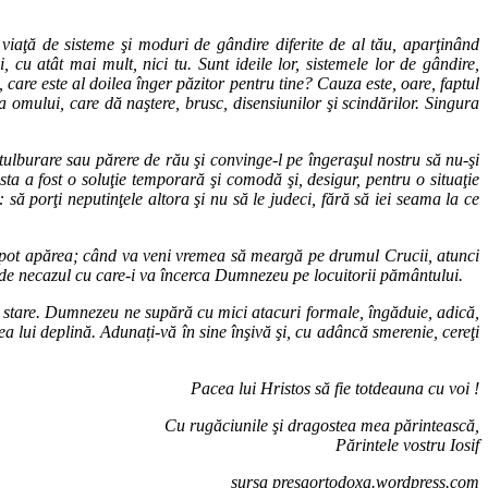
n viaţă de sisteme şi moduri de gândire diferite de al tău, aparţinând
i, cu atât mai mult, nici tu. Sunt ideile lor, sistemele lor de gândire,
, care este al doilea înger păzitor pentru tine? Cauza este, oare, faptul
a omului, care dă naştere, brusc, disensiunilor şi scindărilor. Singura
tulburare sau părere de rău şi convinge-l pe îngeraşul nostru să nu-şi
asta a fost o soluţie temporară şi comodă şi, desigur, pentru o situaţie
 să porţi neputinţele altora şi nu să le judeci, fără să iei seama la ce
re pot apărea; când va veni vremea să meargă pe drumul Crucii, atunci
ă de necazul cu care-i va încerca Dumnezeu pe locuitorii pământului.
ă stare. Dumnezeu ne supără cu mici atacuri formale, îngăduie, adică,
rea lui deplină. Adunați-vă în sine înşivă şi, cu adâncă smerenie, cereţi
Pacea lui Hristos să fie totdeauna cu voi !
Cu rugăciunile şi dragostea mea părintească,
Părintele vostru Iosif
sursa presaortodoxa.wordpress.com