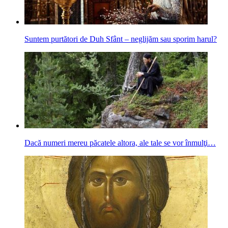
Suntem purtători de Duh Sfânt – neglijăm sau sporim harul?
Dacă numeri mereu păcatele altora, ale tale se vor înmulţi…