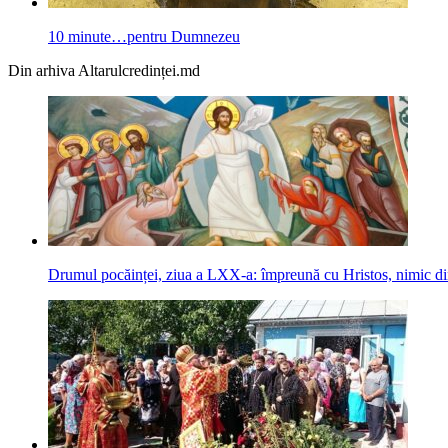
10 minute…pentru Dumnezeu
Din arhiva Altarulcredinței.md
Drumul pocăinței, ziua a LXX-a: împreună cu Hristos, nimic din