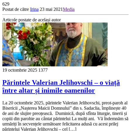
629
Postat de către
Irina
23 mai 2021
Media
Articole postate de același autor
19 octombrie 2025
1377
Părintele Valerian Jelihovschi – o viață
între altar și inimile oamenilor
La 20 octombrie 2025, părintele Valerian Jelihovschi, preot-paroh al
Bisericii „Nașterea Maicii Domnului” din s. Sadaclia, împlinește 40
de ani de slujire preoțească. Duminică, după sfînta liturgie, tinerii și
copiii din parohie au cântat părintelui La mulți ani. Vă îndemnăm să
urmăriți în secvențele următoare felicitarea adusă cu acest prilej
părintelui Valerian Jelihovschi – cel […]