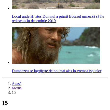
Locul unde Hristos Domnul a primit Botezul urmează să fie
redeschis în decembrie 2019
Dumnezeu se îngrijește de noi mai ales în vremea ispitelor
Acasă
Media
15
15