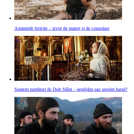
Amintirile fericite – izvor de putere și de consolare
Suntem purtători de Duh Sfânt – neglijăm sau sporim harul?