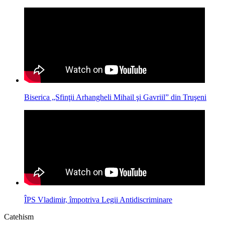
Biserica „Sfinţii Arhangheli Mihail şi Gavriil” din Truşeni
ÎPS Vladimir, împotriva Legii Antidiscriminare
Catehism