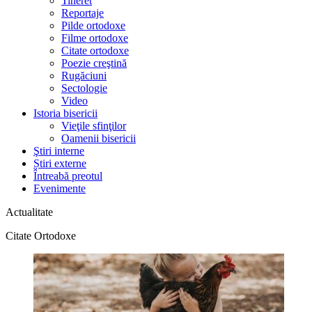
Tineret
Reportaje
Pilde ortodoxe
Filme ortodoxe
Citate ortodoxe
Poezie creştină
Rugăciuni
Sectologie
Video
Istoria bisericii
Vieţile sfinţilor
Oamenii bisericii
Ştiri interne
Știri externe
Întreabă preotul
Evenimente
Actualitate
Citate Ortodoxe