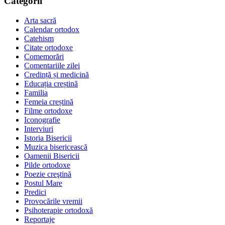
Categorii
Arta sacră
Calendar ortodox
Catehism
Citate ortodoxe
Comemorări
Comentariile zilei
Credință și medicină
Educația creștină
Familia
Femeia creștină
Filme ortodoxe
Iconografie
Interviuri
Istoria Bisericii
Muzica bisericească
Oamenii Bisericii
Pilde ortodoxe
Poezie creştină
Postul Mare
Predici
Provocările vremii
Psihoterapie ortodoxă
Reportaje