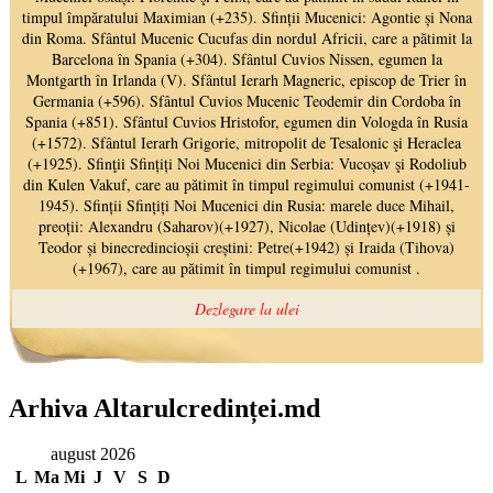
Arhiva Altarulcredinței.md
august 2026
L
Ma
Mi
J
V
S
D