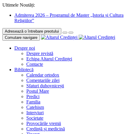
Ultimele Noutăți:
Admiterea 2026 – Programul de Master „Istoria și Cultura
Religiilor”
Adresează o întrebare preotului
Comutare navigare
Despre noi
Despre revistă
Echipa Altarul Credinței
Contacte
Bibliotecă
Calendar ortodox
Comentariile zilei
Sfaturi duhovnicești
Postul Mare
Predici
Familia
Catehism
Interviuri
Societate
Provocările vremii
Credință și medicină