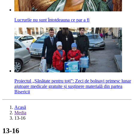
Lucrurile nu sunt întotdeauna ce par a fi
Proiectul „Sănătate pentru toți”: Zeci de bolnavi primesc lunar
ajutoare medicale gratuite și susținere materială din partea
Bisericii
Acasă
Media
13-16
13-16