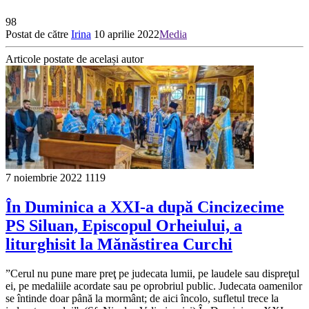
98
Postat de către
Irina
10 aprilie 2022
Media
Articole postate de același autor
7 noiembrie 2022
1119
În Duminica a XXI-a după Cincizecime
PS Siluan, Episcopul Orheiului, a
liturghisit la Mănăstirea Curchi
”Cerul nu pune mare preţ pe judecata lumii, pe laudele sau dispreţul
ei, pe medaliile acordate sau pe oprobriul public. Judecata oamenilor
se întinde doar până la mormânt; de aici încolo, sufletul trece la