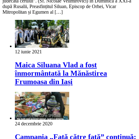
judecata cerului”. (Sf. Nicolae Velimirovici) În Duminica a XXI-a
după Rusalii, Preasfințitul Siluan, Episcop de Orhei, Vicar
Mitropolitan și Egumen al […]
12 iunie 2021
Maica Siluana Vlad a fost
înmormântată la Mănăstirea
Frumoasa din Iași
24 decembrie 2020
Campania „Faţă către față” continuă: