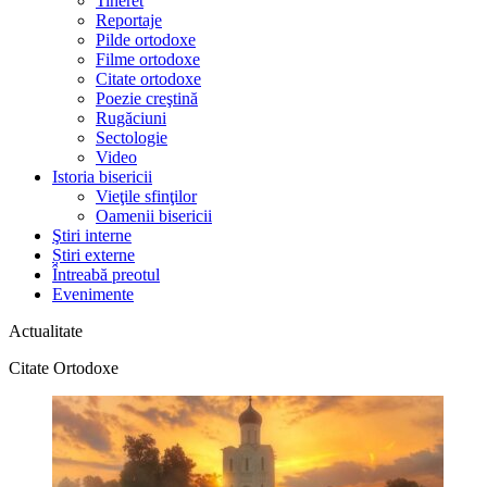
Tineret
Reportaje
Pilde ortodoxe
Filme ortodoxe
Citate ortodoxe
Poezie creştină
Rugăciuni
Sectologie
Video
Istoria bisericii
Vieţile sfinţilor
Oamenii bisericii
Ştiri interne
Știri externe
Întreabă preotul
Evenimente
Actualitate
Citate Ortodoxe