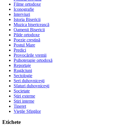
Filme ortodoxe
Iconografie
Interviuri
Istoria Bisericii
Muzica bisericească
Oamenii Bisericii
Pilde ortodoxe
Poezie creştină
Postul Mare
Predici
Provocările vremii
Psihoterapie ortodoxă
Reportaje
Rugăciuni
Sectologie
Seri duhovnicești
Sfaturi duhovnicești
Societate
Știri externe
Ştiri interne
Tineret
Vieţile Sfinţilor
Etichete