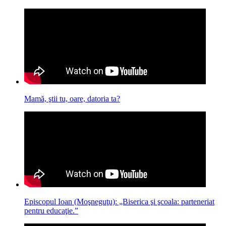
Mamă, ştii tu, oare, datoria ta?
Episcopul Ioan (Moşneguţu): „Biserica şi şcoala: parteneriat
pentru educaţie.”