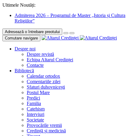
Ultimele Noutăți:
Admiterea 2026 – Programul de Master „Istoria și Cultura
Religiilor”
Adresează o întrebare preotului
Comutare navigare
Despre noi
Despre revistă
Echipa Altarul Credinței
Contacte
Bibliotecă
Calendar ortodox
Comentariile zilei
Sfaturi duhovnicești
Postul Mare
Predici
Familia
Catehism
Interviuri
Societate
Provocările vremii
Credință și medicină