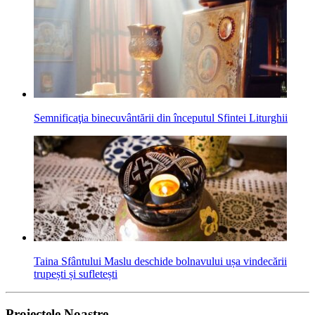
Semnificaţia binecuvântării din începutul Sfintei Liturghii
Taina Sfântului Maslu deschide bolnavului ușa vindecării
trupești și sufletești
Proiectele Noastre