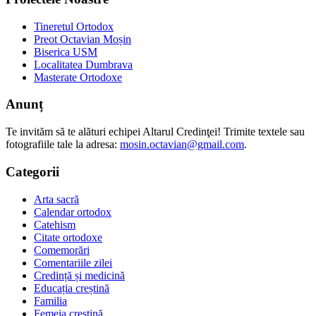
Tineretul Ortodox
Preot Octavian Moșin
Biserica USM
Localitatea Dumbrava
Masterate Ortodoxe
Anunț
Te invităm să te alături echipei Altarul Credinţei! Trimite textele sau
fotografiile tale la adresa:
mosin.octavian@gmail.com
.
Categorii
Arta sacră
Calendar ortodox
Catehism
Citate ortodoxe
Comemorări
Comentariile zilei
Credință și medicină
Educația creștină
Familia
Femeia creștină