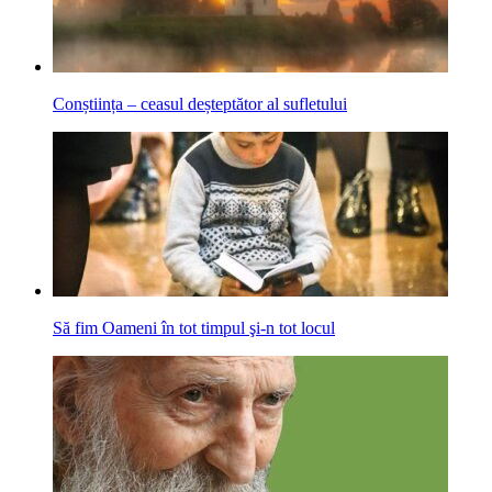
Conștiința – ceasul deșteptător al sufletului
Să fim Oameni în tot timpul şi-n tot locul