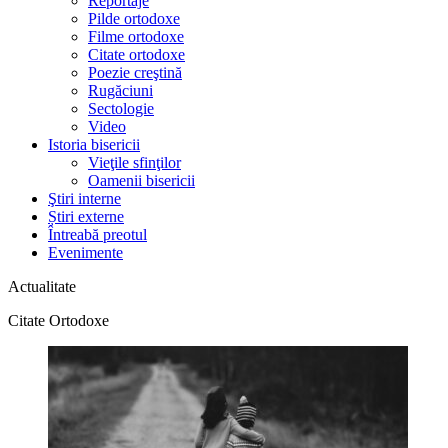
Reportaje
Pilde ortodoxe
Filme ortodoxe
Citate ortodoxe
Poezie creştină
Rugăciuni
Sectologie
Video
Istoria bisericii
Vieţile sfinţilor
Oamenii bisericii
Ştiri interne
Știri externe
Întreabă preotul
Evenimente
Actualitate
Citate Ortodoxe