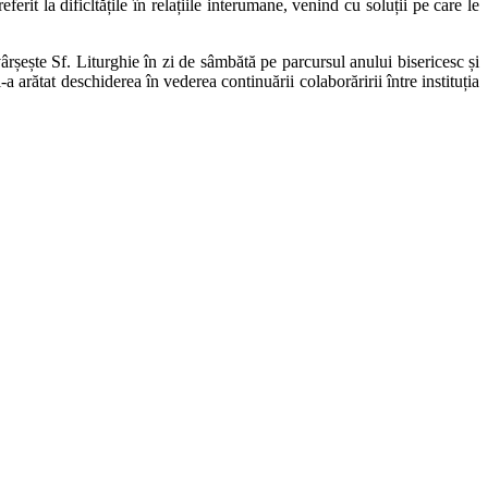
rit la dificltățile în relațiile interumane, venind cu soluții pe care le
vârșește Sf. Liturghie în zi de sâmbătă pe parcursul anului bisericesc și
 arătat deschiderea în vederea continuării colaborăririi între instituția