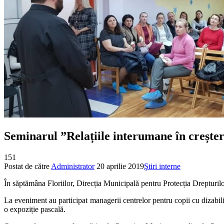
Seminarul ”Relațiile interumane în creșt
151
Postat de către
Administrator
20 aprilie 2019
Ştiri interne
În săptămâna Floriilor, Direcția Municipală pentru Protecția Drepturilo
La eveniment au participat managerii centrelor pentru copii cu dizabilită
o expoziție pascală.