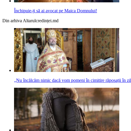
Închipuie-ți să ai avocat pe Maica Domnului!
Din arhiva Altarulcredinței.md
„Nu încălcăm nimic dacă vom pomeni în cimitire răposații în zile