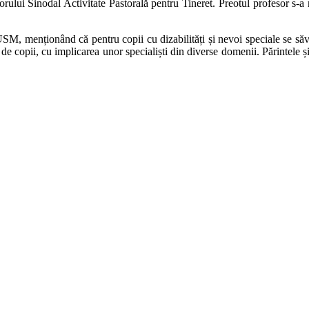
ui Sinodal Activitate Pastorală pentru Tineret. Preotul profesor s-a refe
i USM, menționând că pentru copii cu dizabilități și nevoi speciale se să
e copii, cu implicarea unor specialiști din diverse domenii. Părintele și-a