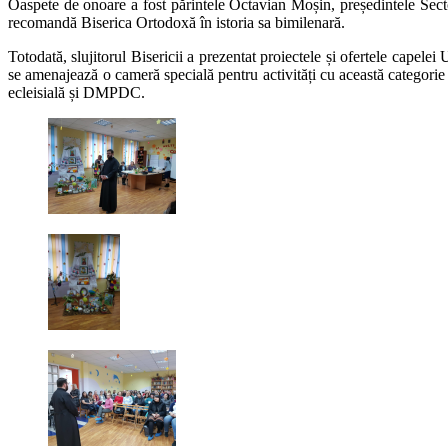
Oaspete de onoare a fost părintele Octavian Moșin, președintele Sectorul
recomandă Biserica Ortodoxă în istoria sa bimilenară.
Totodată, slujitorul Bisericii a prezentat proiectele și ofertele capele
se amenajează o cameră specială pentru activități cu această categorie d
ecleisială și DMPDC.