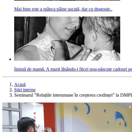
Mai bine este a mânca pâine uscată, dar cu dragoste..
Iinimă de mamă. A murit lăsându-i fiicei nou-născute cadouri pen
Acasă
Ştiri interne
Seminarul ”Relațiile interumane în creșterea credinței” la DM