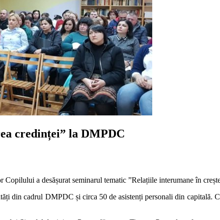
erea credinței” la DMPDC
r Copilului a desășurat seminarul tematic ”Relațiile interumane în crește
ți din cadrul DMPDC și circa 50 de asistenți personali din capitală. Cu pr