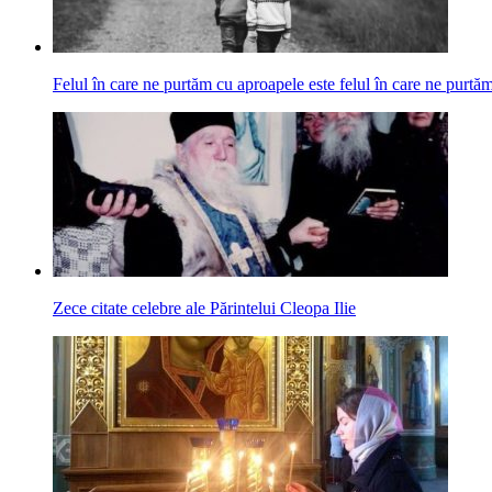
Felul în care ne purtăm cu aproapele este felul în care ne pur
Zece citate celebre ale Părintelui Cleopa Ilie