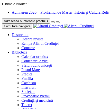
Ultimele Noutăți:
Admiterea 2026 – Programul de Master „Istoria și Cultura Relig
Adresează o întrebare preotului
Comutare navigare
Despre noi
Despre revistă
Echipa Altarul Credinței
Contacte
Bibliotecă
Calendar ortodox
Comentariile zilei
Sfaturi duhovnicești
Postul Mare
Predici
Familia
Catehism
Interviuri
Societate
Provocările vremii
Credință și medicină
Tineret