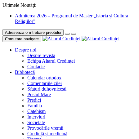
Ultimele Noutăți:
Admiterea 2026 – Programul de Master „Istoria și Cultura
Religiilor”
Adresează o întrebare preotului
Comutare navigare
Despre noi
Despre revistă
Echipa Altarul Credinței
Contacte
Bibliotecă
Calendar ortodox
Comentariile zilei
Sfaturi duhovnicești
Postul Mare
Predici
Familia
Catehism
Interviuri
Societate
Provocările vremii
Credință și medicină