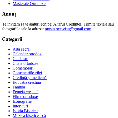
Masterate Ortodoxe
Anunț
Te invităm să te alături echipei Altarul Credinţei! Trimite textele sau
fotografiile tale la adresa:
mosin.octavian@gmail.com
.
Categorii
Arta sacră
Calendar ortodox
Catehism
Citate ortodoxe
Comemorări
Comentariile zilei
Credință și medicină
Educația creștină
Familia
Femeia creștină
Filme ortodoxe
Iconografie
Interviuri
Istoria Bisericii
Muzica bisericească