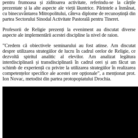
pentru frumoasa și ziditoarea activitate, referindu-se la cărțile
prezentate și la alte aspecte ale vieții lăuntrice. Părintele a înmânat,
cu binecuvântarea Mitropolitului, câteva diplome de recunoștință din
partea Sectorului Sinodal Activitate Pastorală pentru Tineret.
Profesorii de Religie prezenți la eveniment au discutat diverse
aspecte ale implementării acestei discipline la nivel de raion.
”Credem că obiectivele seminarului au fost atinse. Am discutat
despre utilizarea strategiilor de lucru în cadrul orelor de Religie, ce
dezvoltă spiritul analitic al elevilor. Am analizat legătura
interdisciplinară și transdisciplinară în cadrul orei și am făcut un
schimb de experiență cu privire la utilizarea strategiilor în realizarea
competențelor specifice ale acestei ore opționale”, a menționat prot.
Ion Novac, metodist din partea protopopiatului Drochia.