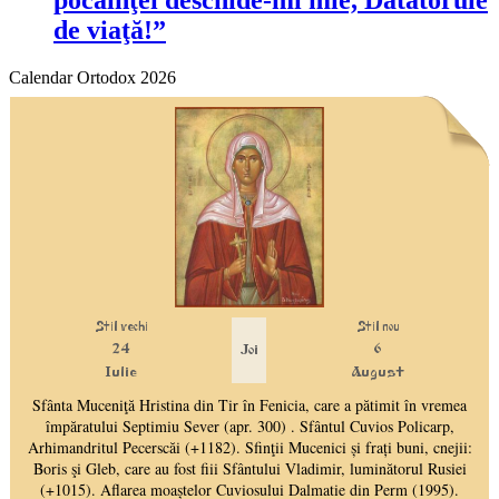
pocăinţei deschide-mi mie, Dătătorule
de viaţă!”
Calendar Ortodox 2026