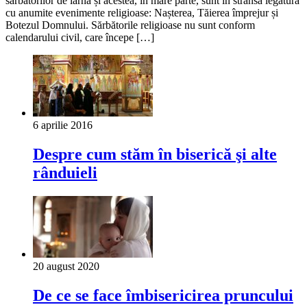
sărbătorilor de iarnă și acestea, în mare parte, sunt în strânsă legătură
cu anumite evenimente religioase: Nașterea, Tăierea împrejur și
Botezul Domnului. Sărbătorile religioase nu sunt conform
calendarului civil, care începe […]
6 aprilie 2016
Despre cum stăm în biserică şi alte
rânduieli
20 august 2020
De ce se face îmbisericirea pruncului