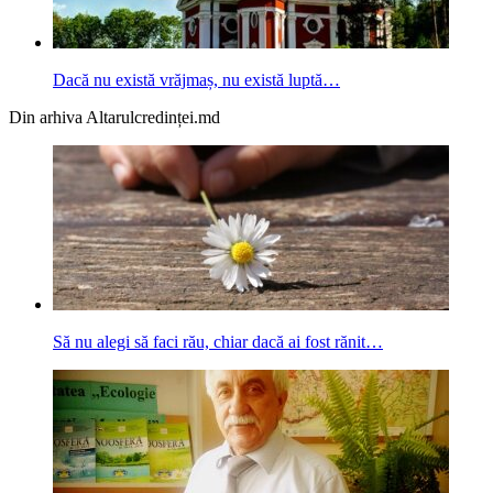
Dacă nu există vrăjmaș, nu există luptă…
Din arhiva Altarulcredinței.md
Să nu alegi să faci rău, chiar dacă ai fost rănit…