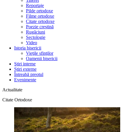
Tineret
Reportaje
Pilde ortodoxe
Filme ortodoxe
Citate ortodoxe
Poezie creştină
Rugăciuni
Sectologie
Video
Istoria bisericii
Vieţile sfinţilor
Oamenii bisericii
Ştiri interne
Știri externe
Întreabă preotul
Evenimente
Actualitate
Citate Ortodoxe