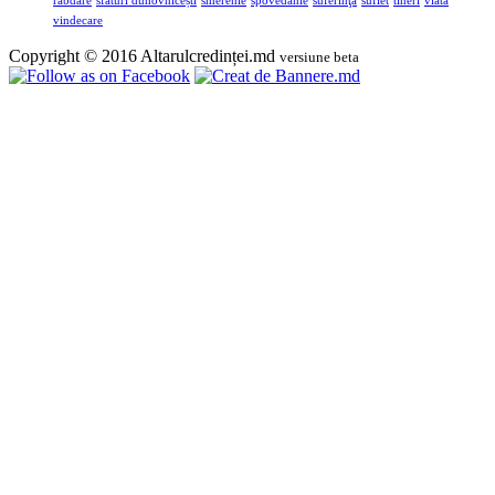
răbdare
sfaturi duhovnicești
smerenie
spovedanie
suferinţă
suflet
tineri
viata
vindecare
Copyright © 2016 Altarulcredinței.md
versiune beta