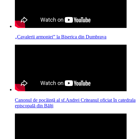
„Cavalerii armoniei” la Biserica din Dumbrava
Canonul de pocăință al sf.Andrei Criteanul oficiat în catedrala
episcopală din Bălţi