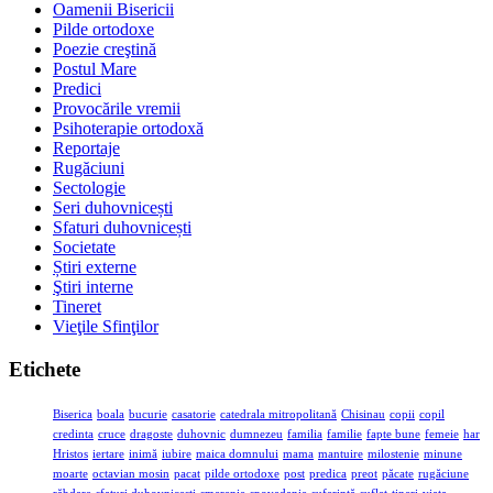
Oamenii Bisericii
Pilde ortodoxe
Poezie creştină
Postul Mare
Predici
Provocările vremii
Psihoterapie ortodoxă
Reportaje
Rugăciuni
Sectologie
Seri duhovnicești
Sfaturi duhovnicești
Societate
Știri externe
Ştiri interne
Tineret
Vieţile Sfinţilor
Etichete
Biserica
boala
bucurie
casatorie
catedrala mitropolitană
Chisinau
copii
copil
credinta
cruce
dragoste
duhovnic
dumnezeu
familia
familie
fapte bune
femeie
har
Hristos
iertare
inimă
iubire
maica domnului
mama
mantuire
milostenie
minune
moarte
octavian mosin
pacat
pilde ortodoxe
post
predica
preot
păcate
rugăciune