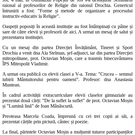
raional al profesorilor de Religie din raionul Drochia. Genericul
întrunirii a fost: ”Forme și metode de organizare a procesului
instructiv-educativ la Religie”.
Oaspeții poposiți în această instituție au fost întâmpinați cu pâine și
sare de către elevii și profesorii de aici. A urmat un mesaj de salut și
prezentarea instituției.
Cu un mesaj din partea Direcției Învățământ, Tineret și Sport
Drochia a venit dna Ala Stelman, șef-adjunct, iar din partea Direcției
mitropolitane, prot. Octavian Moșin, care a tranmis binecuvântarea
ÎPS Mitropolit Vladimir.
A urmat ora publică cu elevii clasei a V-a. Tema: ”Crucea – semnul
iubirii Mântuitorului pentru oameni”. Profesor: dna Anastasia
Muntean.
În cadrul activității extracurriculare elevii claselor gimnaziale au
prezentat două cărți: ”De la suflet la suflet” de prot. Octavian Moșin
și ”Lumină lină” de Ioan Mânăscurtă.
Preoteasa Marcela Coada, împreună cu cei trei copii ai săi, a
prezentat cărțile prin pictură, cântec și poezie.
La final, părintele Octavian Moșin a mulțumit tuturor participanților