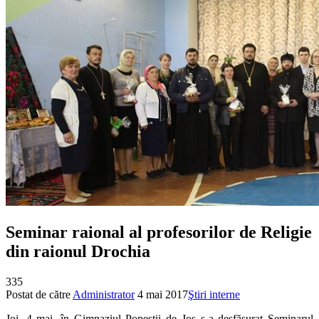
Seminar raional al profesorilor de Religie
din raionul Drochia
335
Postat de către
Administrator
4 mai 2017
Ştiri interne
Joi, 4 mai, în Gimnaziul Popeștii de Jos s-a desfășurat Seminarul