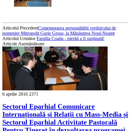
Articolul Precedent
Comemorarea personalității vrednicului de
pomenire Mitropolit Gurie Grosu, la Mănăstirea Noul-Neamț
Articolul Următor
Familia Coada - merită a fi susținută!
Articole Asemănătoare
6 aprilie 2016
2371
Sectorul Eparhial Comunicare
Internațională și Relații cu Mass-Media și
Sectorul Eparhial Activitate Pastorală
Pentru Tineret în dezvoltarea programei