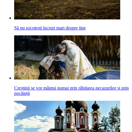
Să nu socoteşti lucruri mari despre tine
Creștinii se vor mântui numai prin răbdarea necazurilor și prin
pocăință