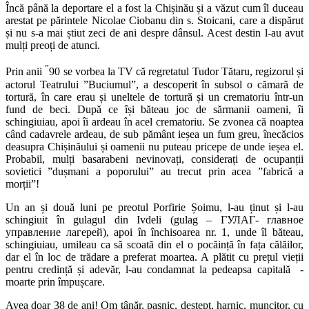
Încă până la deportare el a fost la Chișinău și a văzut cum îl duceau
arestat pe părintele Nicolae Ciobanu din s. Stoicani, care a dispărut
și nu s-a mai știut zeci de ani despre dânsul. Acest destin l-au avut
mulți preoți de atunci.
”
Prin anii
90 se vorbea la TV că regretatul Tudor Tătaru, regizorul și
actorul Teatrului ”Buciumul”, a descoperit în subsol o cămară de
tortură, în care erau și uneltele de tortură și un crematoriu într-un
fund de beci. După ce își băteau joc de sărmanii oameni, îi
schingiuiau, apoi îi ardeau în acel crematoriu. Se zvonea că noaptea
când cadavrele ardeau, de sub pământ ieșea un fum greu, înecăcios
deasupra Chișinăului și oamenii nu puteau pricepe de unde ieșea el.
Probabil, mulți basarabeni nevinovați, considerați de ocupanții
sovietici ”dușmani a poporului” au trecut prin acea ”fabrică a
morții”!
Un an și două luni pe preotul Porfirie Șoimu, l-au ținut și l-au
schingiuit în gulagul din Ivdeli (gulag – ГУЛАГ- главное
управление лагерей), apoi în închisoarea nr. 1, unde îl băteau,
schingiuiau, umileau ca să scoată din el o pocăință în fața călăilor,
dar el în loc de trădare a preferat moartea. A plătit cu prețul vieții
pentru credință și adevăr, l-au condamnat la pedeapsa capitală -
moarte prin împușcare.
Avea doar 38 de ani! Om tânăr, pașnic, deștept, harnic, muncitor, cu