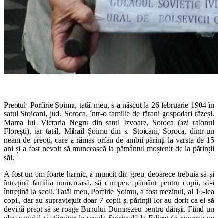
Preotul Porfirie Șoimu, tatăl meu, s-a născut la 26 februarie 1904 în
satul Stoicani, jud. Soroca, într-o familie de țărani gospodari răzeși.
Mama lui, Victoria Negru din satul Izvoare, Soroca (azi raionul
Florești), iar tatăl, Mihail Șoimu din s. Stoicani, Soroca, dintr-un
neam de preoți, care a rămas orfan de ambii părinți la vârsta de 15
ani și a fost nevoit să muncească la pământul moștenit de la părinții
săi.
A fost un om foarte harnic, a muncit din greu, deoarece trebuia să-și
întrețină familia numeroasă, să cumpere pământ pentru copii, să-i
întrețină la școli. Tatăl meu,
Porfirie Șoimu, a fost mezinul, al 16-lea
copil, dar au supraviețuit doar 7 copii și părinții lor au dorit ca el să
devină preot să se roage Bunului Dumnezeu pentru dânșii. Fiind un
elev capabil și stăruitor la școala Spirituală la Edineț (o numeau pe