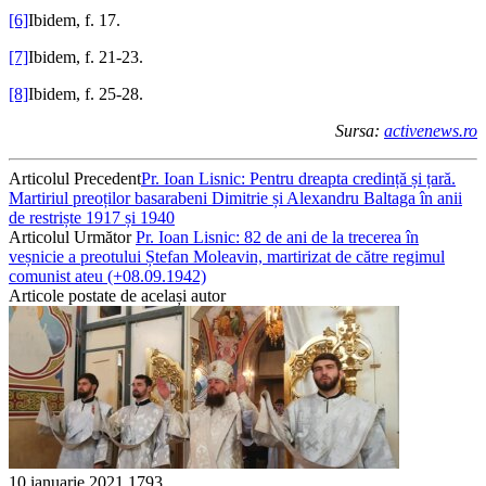
[6]
Ibidem, f. 17.
[7]
Ibidem, f. 21-23.
[8]
Ibidem, f. 25-28.
Sursa:
activenews.ro
Articolul Precedent
Pr. Ioan Lisnic: Pentru dreapta credință și țară.
Martiriul preoților basarabeni Dimitrie și Alexandru Baltaga în anii
de restriște 1917 și 1940
Articolul Următor
Pr. Ioan Lisnic: 82 de ani de la trecerea în
veșnicie a preotului Ștefan Moleavin, martirizat de către regimul
comunist ateu (+08.09.1942)
Articole postate de același autor
10 ianuarie 2021
1793