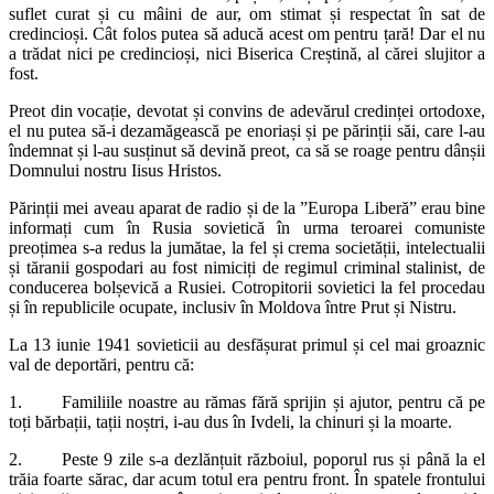
suflet curat și cu mâini de aur, om stimat și respectat în sat de
credincioși. Cât folos putea să aducă acest om pentru țară! Dar el nu
a trădat nici pe credincioși, nici Biserica Creștină, al cărei slujitor a
fost.
Preot din vocație, devotat și convins de adevărul credinței ortodoxe,
el nu putea să-i dezamăgească pe enoriași și pe părinții săi, care l-au
îndemnat și l-au susținut să devină preot, ca să se roage pentru dânșii
Domnului nostru Iisus Hristos.
Părinții mei aveau aparat de radio și de la ”Europa Liberă” erau bine
informați cum în Rusia sovietică în urma teroarei comuniste
preoțimea s-a redus la jumătae, la fel și crema societății, intelectualii
și tăranii gospodari au fost nimiciți de regimul criminal stalinist, de
conducerea bolșevică a Rusiei. Cotropitorii sovietici la fel procedau
și în republicile ocupate, inclusiv în Moldova între Prut și Nistru.
La 13 iunie 1941 sovieticii au desfășurat primul și cel mai groaznic
val de deportări, pentru că:
1. Familiile noastre au rămas fără sprijin și ajutor, pentru că pe
toți bărbații, tații noștri, i-au dus în Ivdeli, la chinuri și la moarte.
2. Peste 9 zile s-a dezlănțuit războiul, poporul rus și până la el
trăia foarte sărac, dar acum totul era pentru front. În spatele frontului