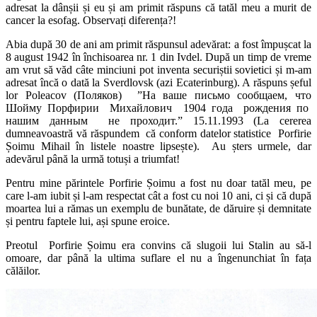
adresat la dânșii și eu și am primit răspuns că tatăl meu a murit de
cancer la esofag. Observați diferența?!
Abia după 30 de ani am primit răspunsul adevărat: a fost împușcat la
8 august 1942 în închisoarea nr. 1 din Ivdel. După un timp de vreme
am vrut să văd câte minciuni pot inventa securiștii sovietici și m-am
adresat încă o dată la Sverdlovsk (azi Ecaterinburg). A răspuns șeful
lor Poleacov (Поляков) ”На ваше письмо сообщаем, что
Шойму Порфирии Михайлович 1904 года рождения по
нашим дан
н
ым не проходит.” 15.11.1993 (La cererea
dumneavoastră vă răspundem că conform datelor statistice Porfirie
Șoimu Mihail în listele noastre lipsește). Au șters urmele, dar
adevărul până la urmă totuși a triumfat!
Pentru mine părintele Porfirie Șoimu a fost nu doar tatăl meu, pe
care l-am iubit și l-am respectat cât a fost cu noi 10 ani, ci și că după
moartea lui a rămas un exemplu de bunătate, de dăruire și demnitate
și pentru faptele lui, ași spune eroice.
Preotul Porfirie Șoimu era convins că slugoii lui Stalin au să-l
omoare, dar până la ultima suflare el nu a îngenunchiat în fața
călăilor.