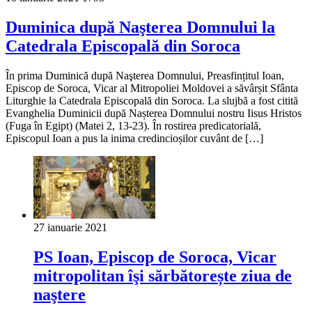
Duminica după Naşterea Domnului la
Catedrala Episcopală din Soroca
În prima Duminică după Naşterea Domnului, Preasfințitul Ioan,
Episcop de Soroca, Vicar al Mitropoliei Moldovei a săvârșit Sfânta
Liturghie la Catedrala Episcopală din Soroca. La slujbă a fost citită
Evanghelia Duminicii după Nașterea Domnului nostru Iisus Hristos
(Fuga în Egipt) (Matei 2, 13-23). În rostirea predicatorială,
Episcopul Ioan a pus la inima credincioșilor cuvânt de […]
27 ianuarie 2021
PS Ioan, Episcop de Soroca, Vicar
mitropolitan îşi sărbătorește ziua de
naştere