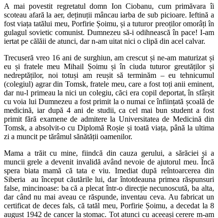
A mai povestit regretatul domn Ion Ciobanu, cum primăvara îi
scoteau afară la aer, deținuții mâncau iarba de sub picioare. Ieftină a
fost viața tatălui meu, Porfirie Șoimu, și a tuturor preoților omorâți în
gulagul sovietic comunist.
Dumnezeu să-i odihnească în pace!
I-am
iertat pe călăii de atunci, dar n-am uitat nici o clipă din acel calvar.
Trecuseră vreo 16 ani de surghiun, am crescut și ne-am maturizat și
eu și fratele meu Mihail Șoimu și în ciuda tuturor greutăților și
nedreptăților, noi totuși am reușit să terminăm – eu tehnicumul
(colegiul) agrar din Tomsk, fratele meu, care a fost toți anii eminent,
dar nu-l primeau la nici un colegiu, căci era copil deportat, în sfârșit
cu voia lui Dumnezeu a fost primit la o numai ce înființată școală de
medicină, iar după 4 ani de studii, ca cel mai bun student a fost
primit fără examene de admitere la Universitatea de Medicină din
Tomsk, a absolvit-o cu Diplomă Roșie și toată viața, până la ultima
zi a muncit pe tărâmul sănătății oamenilor.
Mama a trăit cu mine, fiindcă din cauza gerului, a sărăciei și a
muncii grele a devenit invalidă având nevoie de ajutorul meu. Încă
spera biata mamă că tata e viu. Imediat după reîntoarcerea din
Siberia au început căutările lui, dar întotdeauna primea răspunsuri
false, mincinoase: ba că a plecat într-o direcție necunoscută, ba alta,
dar când nu mai aveau ce răspunde, inventau ceva. Au fabricat un
certificat de deces fals, că tatăl meu, Porfirie Șoimu, a decedat la 8
august 1942 de cancer la stomac. Tot atunci cu aceeași cerere m-am