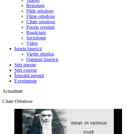
Tineret
Reportaje
Pilde ortodoxe
Filme ortodoxe
Citate ortodoxe
Poezie creştină
Rugăciuni
Sectologie
Video
Istoria bisericii
Vieţile sfinţilor
Oamenii bisericii
Ştiri interne
Știri externe
Întreabă preotul
Evenimente
Actualitate
Citate Ortodoxe