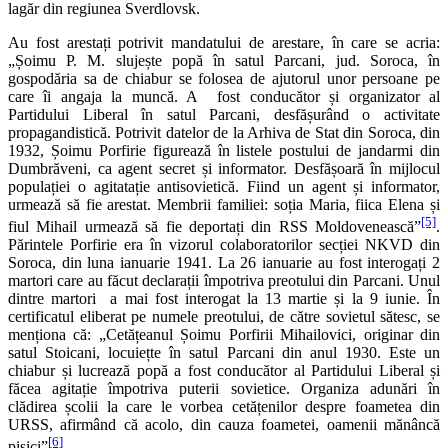
lagăr din regiunea Sverdlovsk.
Au fost arestați potrivit mandatului de arestare, în care se acria:
„Șoimu P. M. slujește popă în satul Parcani, jud. Soroca, în
gospodăria sa de chiabur se folosea de ajutorul unor persoane pe
care îi angaja la muncă. A fost conducător și organizator al
Partidului Liberal în satul Parcani, desfășurând o activitate
propagandistică. Potrivit datelor de la Arhiva de Stat din Soroca, din
1932, Șoimu Porfirie figurează în listele postului de jandarmi din
Dumbrăveni, ca agent secret și informator. Desfășoară în mijlocul
populației o agitatație antisovietică. Fiind un agent și informator,
urmează să fie arestat. Membrii familiei: soția Maria, fiica Elena și
[5]
fiul Mihail urmează să fie deportați din RSS Moldovenească”
.
Părintele Porfirie era în vizorul colaboratorilor secției NKVD din
Soroca, din luna ianuarie 1941. La 26 ianuarie au fost interogați 2
martori care au făcut declarații împotriva preotului din Parcani. Unul
dintre martori a mai fost interogat la 13 martie și la 9 iunie. În
certificatul eliberat pe numele preotului, de către sovietul sătesc, se
menționa că: „Cetățeanul Șoimu Porfirii Mihailovici, originar din
satul Stoicani, locuiețte în satul Parcani din anul 1930. Este un
chiabur și lucrează popă a fost conducător al Partidului Liberal și
făcea agitație împotriva puterii sovietice. Organiza adunări în
clădirea școlii la care le vorbea cetățenilor despre foametea din
URSS, afirmând că acolo, din cauza foametei, oamenii mănâncă
[6]
pisici”
.