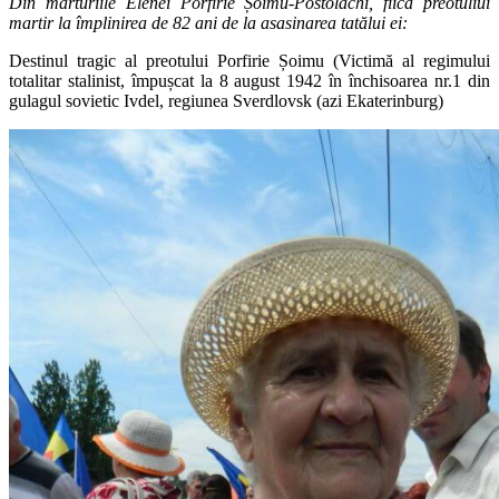
Din mărturiile Elenei Porfirie Șoimu-Postolachi, fiica preotuliui
martir la împlinirea de 82 ani de la asasinarea tatălui ei:
Destinul tragic al preotului Porfirie Șoimu (Victimă al regimului
totalitar stalinist, împușcat la 8 august 1942 în închisoarea nr.1 din
gulagul sovietic Ivdel, regiunea Sverdlovsk (azi Ekaterinburg)