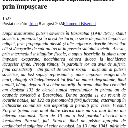
prin împușcare
1527
Postat de către
Irina
8 august 2024
Oamenii Bisericii
După instaurarea puterii sovietice în Basarabia (1940-1941), statul
sovietic a promovat și în acest teritoriu, o serie de politici împotriva
religiei, prin propaganda ateistă și alte mijloace. Averile bisericilor
cât și lăcașurile de cult au trecut în posesia statului sovietic. Acesta,
prin intermediul instituțiilor fiscale, a supus bisericile la plata unor
impozite exagerate, neachitarea cărora ducea la închiderea
lăcașelor sfinte. Preoții rămași în parohiile lor au avut de suferit,
fiind considerați – din punct de vedere social – dușmani ai puterii
sovietice, au fost supuși represiunii și unor impozite exagerat de
mari, obligați să îndeplinească tot felul de munci degradante, fiind
umiliți, bătuți, deportați și chiar omorâți. În urma ultimilor cercetări
am depistat 133 de clerici supuși represiunilor în primul an de
ocupație sovietică a Basarabiei. Dintre aceștia 11 au revenit la
locurile natale, iar 122 au fost omorâți fără judecată, exterminați în
închisorile comuniste sau deportați și pierduți fără veste. Preotul
Porfirie Șoimu este unul dintre clericii care nu s-a mai întors din
infernul comunist. Timp de 10 ani a fost parohul bisericii din
localitatea Parcani, jud. Soroca, fiind un păstor apropiat de
credincioși și spijinitor al celor nevoiași. La 13 iunie 1941, părintele