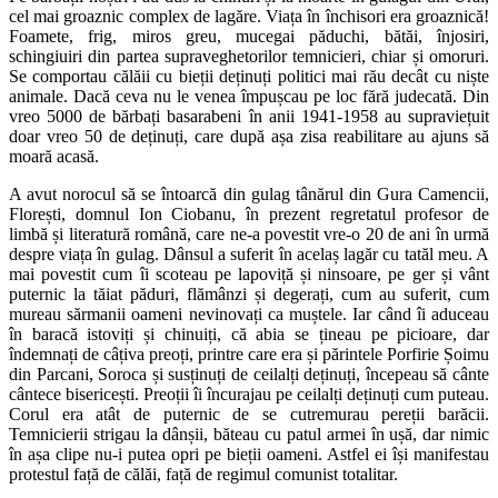
cel mai groaznic complex de lagăre.
Viața în închisori era groaznică!
Foamete, frig, miros greu, mucegai păduchi, bătăi, înjosiri,
schingiuiri din partea supraveghetorilor temnicieri, chiar și omoruri.
Se comportau călăii cu bieții deținuți politici mai rău decât cu niște
animale. Dacă ceva nu le venea împușcau pe loc fără judecată.
Din
vreo 5000 de bărbați basarabeni în anii 1941-1958 au supraviețuit
doar vreo 50 de deținuți, care după așa zisa reabilitare au ajuns să
moară acasă.
A avut norocul să se întoarcă din gulag tânărul din Gura Camencii,
Florești, domnul Ion Ciobanu, în prezent regretatul profesor de
limbă și literatură română, care ne-a povestit vre-o 20 de ani în urmă
despre viața în gulag. Dânsul a suferit în acelaș lagăr cu tatăl meu. A
mai povestit cum îi scoteau pe lapoviță și ninsoare, pe ger și vânt
puternic la tăiat păduri, flămânzi și degerați, cum au suferit, cum
mureau sărmanii oameni nevinovați ca muștele.
Iar când îi aduceau
în baracă istoviți și chinuiți, că abia se țineau pe picioare, dar
îndemnați de câțiva preoți, printre care era și părintele Porfirie Șoimu
din Parcani, Soroca și susținuți de ceilalți deținuți, începeau să cânte
cântece bisericești. Preoții îi încurajau pe ceilalți deținuți cum puteau.
Corul era atât de puternic de se cutremurau pereții barăcii.
Temnicierii strigau la dânșii, băteau cu patul armei în ușă, dar nimic
în așa clipe nu-i putea opri pe bieții oameni. Astfel ei își manifestau
protestul față de călăi, față de regimul comunist totalitar.