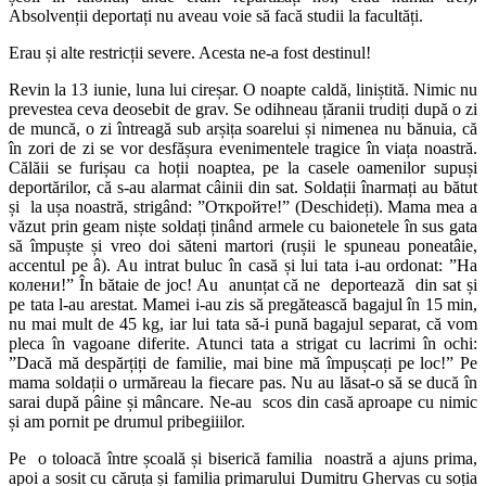
Absolvenții deportați nu aveau voie să facă studii la facultăți.
Erau și alte restricții severe. Acesta ne-a fost destinul!
Revin la 13 iunie, luna lui cireșar. O noapte caldă, liniștită. Nimic nu
prevestea ceva deosebit de grav. Se odihneau țăranii trudiți după o zi
de muncă, o zi întreagă sub arșița soarelui și nimenea nu bănuia, că
în zori de zi se vor desfășura evenimentele tragice în viața noastră.
Călăii se furișau ca hoții noaptea, pe la casele oamenilor supuși
deportărilor, că s-au alarmat câinii din sat. Soldații înarmați au bătut
și la ușa noastră, strigând: ”Oткройте!” (Deschideți). Mama mea a
văzut prin geam niște soldați ținând armele cu baionetele în sus gata
să împuște și vreo doi săteni martori (rușii le spuneau poneatâie,
accentul pe â). Au intrat buluc în casă și lui tata i-au ordonat: ”На
колени!” În bătaie de joc! Au anunțat că ne deportează din sat și
pe tata l-au arestat. Mamei i-au zis să pregătească bagajul în 15 min,
nu mai mult de 45 kg, iar lui tata să-i pună bagajul separat, că vom
pleca în vagoane diferite. Atunci tata a strigat cu lacrimi în ochi:
”Dacă mă despărțiți de familie, mai bine mă împușcați pe loc!” Pe
mama soldații o urmăreau la fiecare pas. Nu au lăsat-o să se ducă în
sarai după pâine și mâncare. Ne-au scos din casă aproape cu nimic
și am pornit pe drumul pribegiiilor.
Pe o toloacă între școală și biserică familia noastră a ajuns prima,
apoi a sosit cu căruța și familia primarului Dumitru Ghervas cu soția