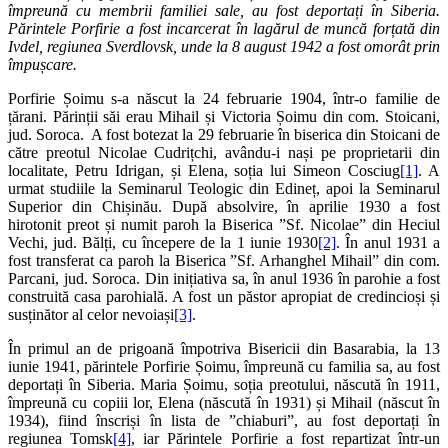
împreună cu membrii familiei sale, au fost deportați în Siberia.
Părintele Porfirie a fost incarcerat în
lagărul de muncă forțată din
Ivdel, regiunea Sverdlovsk, unde la 8 august 1942 a fost omorât prin
împușcare.
Porfirie Șoimu s-a născut la 24 februarie 1904, într-o familie de
țărani. Părinții săi erau Mihail și Victoria Șoimu din com. Stoicani,
jud. Soroca. A fost botezat la 29 februarie în biserica din Stoicani de
către preotul Nicolae Cudrițchi, avându-i nași pe proprietarii din
localitate, Petru Idrigan, și Elena, soția lui Simeon Cosciug
[1]
. A
urmat studiile la Seminarul Teologic din Edineț, apoi la Seminarul
Superior din Chișinău. După absolvire, în aprilie 1930 a fost
hirotonit preot și numit paroh la Biserica ”Sf. Nicolae” din Heciul
Vechi, jud. Bălți, cu începere de la 1 iunie 1930
[2]
. În anul 1931 a
fost transferat ca paroh la Biserica ”Sf. Arhanghel Mihail” din com.
Parcani, jud. Soroca. Din inițiativa sa, în anul 1936 în parohie a fost
construită casa parohială. A fost un păstor apropiat de credincioși și
susținător al celor nevoiași
[3]
.
În primul an de prigoană împotriva Bisericii din Basarabia, la 13
iunie 1941, părintele Porfirie Șoimu, împreună cu familia sa, au fost
deportați în Siberia. Maria Șoimu, soția preotului, născută în 1911,
împreună cu copiii lor, Elena (născută în 1931) și Mihail (născut în
1934), fiind înscriși în lista de ”chiaburi”, au fost deportați în
regiunea Tomsk
[4]
, iar Părintele Porfirie a fost repartizat într-un