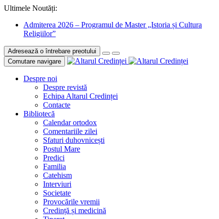
Ultimele Noutăți:
Admiterea 2026 – Programul de Master „Istoria și Cultura
Religiilor”
Adresează o întrebare preotului
Comutare navigare
Despre noi
Despre revistă
Echipa Altarul Credinței
Contacte
Bibliotecă
Calendar ortodox
Comentariile zilei
Sfaturi duhovnicești
Postul Mare
Predici
Familia
Catehism
Interviuri
Societate
Provocările vremii
Credință și medicină