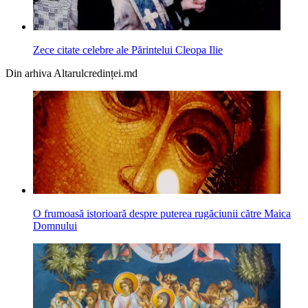
Zece citate celebre ale Părintelui Cleopa Ilie
Din arhiva Altarulcredinței.md
O frumoasă istorioară despre puterea rugăciunii către Maica
Domnului