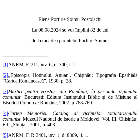
Elena Porfirie Șoimu-Postolachi
La 08.08.2024 se vor împlini 82 de ani
de la moartea părintelui Porfirie Șoimu.
[1]
ANRM, F. 211, inv. 6, d. 300, f. 2.
[2]
„Episcopia Hotinului. Anuar”. Chișinău: Tipografia Eparhială
”Cartea Românească”, 1930, p. 28.
[3]
Martiri pentru Hristos, din România, în perioada regimului
comunist
. București: Editura Institutului Biblic și de Misiune al
Bisericii Ortodoxe Române, 2007, p.768-769.
[4]
Cartea Memoriei. Catalog al victimelor totalitarismului
comunist
. Muzeul Național de Istorie a Moldovei. Vol. III. Chișinău:
Ed. „Știința”, 2001
,
p. 403.
[5]
ANRM, F. R-3401, inv. 1, d. 8869, f. 1.