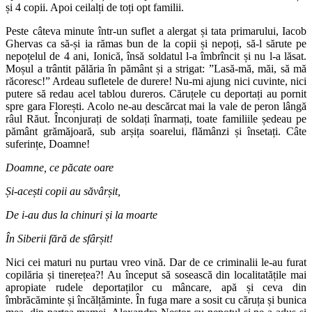
și 4 copii. Apoi ceilalți de toți opt familii.
Peste câteva minute într-un suflet a alergat și tata primarului, Iacob
Ghervas ca să-și ia rămas bun de la copii și nepoți, să-l sărute pe
nepoțelul de 4 ani, Ionică, însă soldatul l-a îmbrîncit și nu l-a lăsat.
Moșul a trântit pălăria în pământ și a strigat: ”Lasă-mă, măi, să mă
răcoresc!” Ardeau sufletele de durere! Nu-mi ajung nici cuvinte, nici
putere să redau acel tablou dureros. Căruțele cu deportați au pornit
spre gara Florești. Acolo ne-au descărcat mai la vale de peron lângă
râul Răut. Înconjurați de soldați înarmați, toate familiile ședeau pe
pământ grămăjoară, sub arșița soarelui, flămânzi și însetați. Câte
suferințe, Doamne!
Doamne, ce păcate oare
Și-acești copii au săvârșit,
De i-au dus la chinuri și la moarte
În Siberii fără de sfârșit!
Nici cei maturi nu purtau vreo vină. Dar de ce criminalii le-au furat
copilăria și tinerețea?!
Au început să sosească din localitatățile mai
apropiate rudele deportaților cu mâncare, apă și ceva din
îmbrăcăminte și încălțăminte.
În fuga mare a sosit cu căruța și bunica