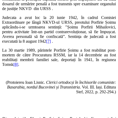
dosarul de urmărire penală a fost transmis spre examinare organului
de justiție NKVD din URSS .
Judecata a avut loc la 20 iunie 1942, în cadrul Comisiei
Extraordinare pe lângă NKVD-ul URSS, preotului Porfirie Șoimu
aplicându-i-se urmtoarea sentință: "Șoimu Porfirii Mihailovici,
pentru activitate într-un partid contrarevoluționar, să fie împușcat.
Averea personală să fie confiscată”. Sentința de judecată a fost
executată la 8 august 1942
[7]
.
La 30 martie 1989, părintele Porfirie Șoimu a fost reabilitat post-
mortem de către Procuratura RSSM, iar la 14 decembrie au fost
reabilitați membrii familiei sale, deportați în 1941, în regiunea
Tomsk
[8]
.
(Protoiereu Ioan Lisnic.
Clerici ortodocși în închisorile comuniste:
Basarabia, nordul Bucovinei și Transnistria
. Vol. III. Iași. Editura
Stef, 2022, p. 292-294.)