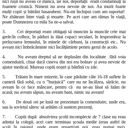
nici rușii nu aveau ce mânca, iar noi, deportații eram condamnați la
foamete cronică. Nimeni nu avea nevoie de noi. Au murit foarte
mulți copii și bătrâni basarabeni. Nu-mi închipui cum am suportat!
Ne zbăteam între viață și moarte. Pe acei care am rămas în viață,
poate Dumnezeu cu mila Sa ne-a salvat.
3. Cei deportați eram obligați să muncim la muncile cele mai
grele:în colhoz, în păduri la tăiat copaci seculari, în lespromhoz la
prelucrarea lemnului, în minele de cărbuni, la construcții etc.. Nu
aveam nici îmbrăcăminte nici încălțăminte pentru gerul de acolo.
4. Nu aveam dreptul să ne deplasăm din localitate fără voia
comenduirii, chiar dacă cineva din noi era bolnav și avea nevoie de
ajutor medical. Mureau copiii noștri și bătrînii cu zile.
5. Trăiam în mare mizerie, în case părăsite câte 16-18 suflete în
cameră fără sobă, cu o ”burjuică” care nu ne încălzea, sărăcie, nu
aveam în ce face mâncare, pentru că nu ne-au lăsat să luăm de
acasă; nu aveam săpun, nu aveam bani, nimic nu aveam!
6. De două ori pe lună ne prezentam la comenduire, unde era,
sau la sovietul sătesc să arătăm că suntem prezenți.
7. Copiii după absolvirea școlii incomplecte de 7 clase nu erau
admiși la colegii, acei care terminau școala medie (erau astfel de
școli în raionul, unde eram repartizați noi, erau numai trei).