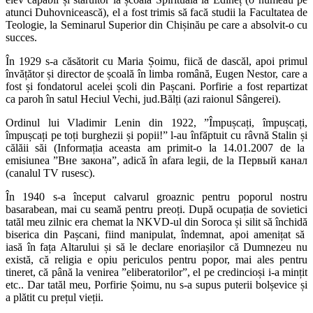
atunci Duhovnicească), el a fost trimis să facă studii la Facultatea de
Teologie, la Seminarul Superior din Chișinău pe care a absolvit-o cu
succes.
În 1929 s-a căsătorit cu Maria Șoimu, fiică de dascăl, apoi primul
învățător și director de școală în limba română, Eugen Nestor, care a
fost și fondatorul acelei școli din Pașcani. Porfirie a fost repartizat
ca paroh în satul Heciul Vechi, jud.Bălți (azi raionul Sângerei).
Ordinul lui Vladimir Lenin din 1922, ”Împușcați, împușcați,
împușcați pe toți burghezii și popii!” l-au înfăptuit cu râvnă Stalin și
călăii săi (Informația aceasta am primit-o la 14.01.2007 de la
emisiunea ”Вне закона”, adică în afara legii, de la Первый канал
(canalul TV rusesc).
În 1940 s-a început calvarul groaznic pentru poporul nostru
basarabean, mai cu seamă pentru preoți. După ocupația de sovietici
tatăl meu zilnic era chemat la NKVD-ul din Soroca și silit să închidă
biserica din Pașcani, fiind manipulat, îndemnat, apoi amenițat să
iasă în fața Altarului și să le declare enoriașilor că Dumnezeu nu
există, că religia e opiu periculos pentru popor, mai ales pentru
tineret, că până la venirea ”eliberatorilor”, el pe credincioși i-a mințit
etc.. Dar tatăl meu, Porfirie Șoimu, nu s-a supus puterii bolșevice și
a plătit cu prețul vieții.