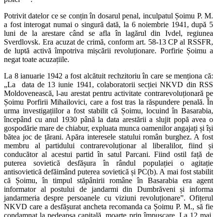
Potrivit datelor ce se conțin în dosarul penal, inculpatul Șoimu P. M.
a fost interogat numai o singură dată, la 6 noiembrie 1941, după 5
luni de la arestare când se afla în lagărul din Ivdel, regiunea
Sverdlovsk. Era acuzat de crimă, conform art. 58-13 CP al RSSFR,
de luptă activă împotriva mișcării revoluționare. Porfirie Șoimu a
negat toate acuzațiile.
La 8 ianuarie 1942 a fost alcătuit rechzitoriu în care se menționa că:
„La data de 13 iunie 1941, colaboratorii secției NKVD din RSS
Moldovenească, l-au arestat pentru activitate contrarevoluționară pe
Șoimu Porfirii Mihailovici, care a fost tras la răspundere penală. În
urma investigațiilor a fost stabilit că Șoimu, locuind în Basarabia,
începând cu anul 1930 până la data arestării a slujit popă avea o
gospodărie mare de chiabur, expluata munca oamenilor angajați și își
bătea joc de țărani. Apăra interesele statului român burghez. A fost
membru al partidului contrarevoluționar al liberalilor, fiind și
conducător al acestui partid în satul Parcani. Fiind ostil față de
puterea sovietică desfășura în rândul populației o agitație
antisovietică defăimând puterea sovietică și PC(b). A mai fost stabilit
că Șoimu, în timpul stăpânirii române în Basarabia era agent
informator al postului de jandarmi din Dumbrăveni și informa
jandarmeria despre persoanele cu viziuni revoluționare”. Ofițerul
NKVD care a desfășurat ancheta recomanda ca Șoimu P. M., să fie
condamnat la pedeapsa capitală, moarte prin împușcare. La 12 mai,