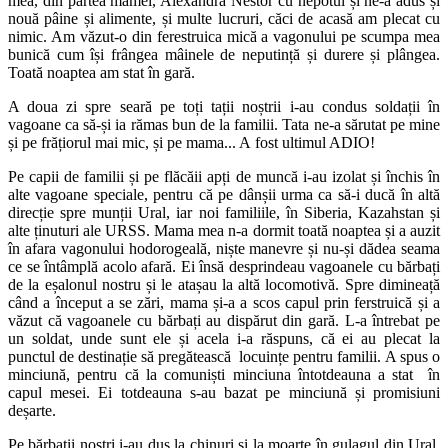
mea, din partea mamei, Alexandra Nestor cu nepotul și ne-a adus și
nouă pâine și alimente, și multe lucruri, căci de acasă am plecat cu
nimic. Am văzut-o din ferestruica mică a vagonului pe scumpa mea
bunică cum își frângea mâinele de neputință și durere și plângea.
Toată noaptea am stat în gară.
A doua zi spre seară pe toți tații noștrii i-au condus soldații în
vagoane ca să-și ia rămas bun de la familii. Tata ne-a sărutat pe mine
și pe frățiorul mai mic, și pe mama... A fost ultimul ADIO!
Pe capii de familii și pe flăcăii apți de muncă i-au izolat și închis în
alte vagoane speciale, pentru că pe dânșii urma ca să-i ducă în altă
direcție spre munții Ural, iar noi familiile, în Siberia, Kazahstan și
alte ținuturi ale URSS. Mama mea n-a dormit toată noaptea și a auzit
în afara vagonului hodorogeală, niște manevre și nu-și dădea seama
ce se întâmplă acolo afară. Ei însă desprindeau vagoanele cu bărbați
de la eșalonul nostru și le atașau la altă locomotivă.
Spre dimineață
când a început a se zări, mama și-a a scos capul prin ferstruică și a
văzut că vagoanele cu bărbați au dispărut din gară. L-a întrebat pe
un soldat, unde sunt ele și acela i-a răspuns, că ei au plecat la
punctul de destinație să pregătească locuințe pentru familii.
A spus o
minciună, pentru că la comuniști minciuna întotdeauna a stat în
capul mesei. Ei totdeauna s-au bazat pe minciună și promisiuni
deșarte.
Pe bărbații noștri i-au dus la chinuri și la moarte în gulagul din Ural,