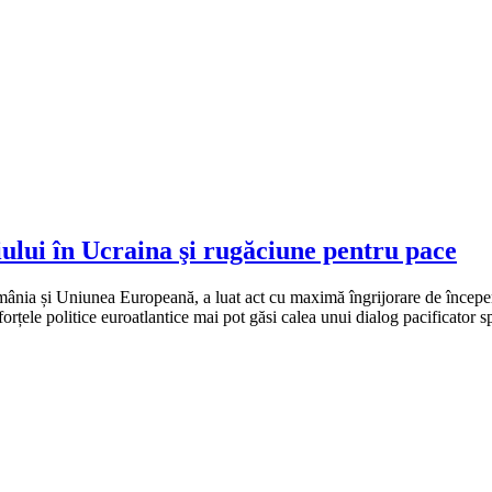
iului în Ucraina şi rugăciune pentru pace
omânia și Uniunea Europeană, a luat act cu maximă îngrijorare de începe
rțele politice euroatlantice mai pot găsi calea unui dialog pacificator s