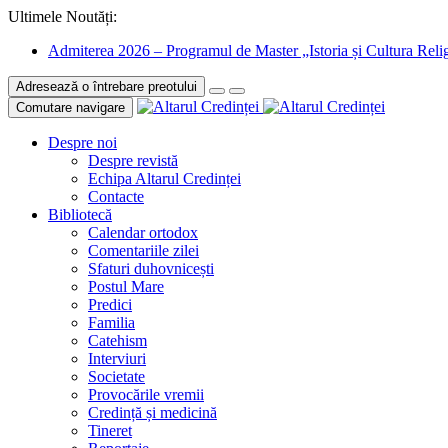
Ultimele Noutăți:
Admiterea 2026 – Programul de Master „Istoria și Cultura Relig
Adresează o întrebare preotului
Comutare navigare
Despre noi
Despre revistă
Echipa Altarul Credinței
Contacte
Bibliotecă
Calendar ortodox
Comentariile zilei
Sfaturi duhovnicești
Postul Mare
Predici
Familia
Catehism
Interviuri
Societate
Provocările vremii
Credință și medicină
Tineret