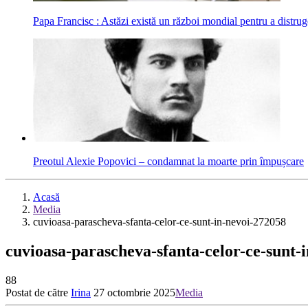
Papa Francisc : Astăzi există un război mondial pentru a distru
Preotul Alexie Popovici – condamnat la moarte prin împușcare
Acasă
Media
cuvioasa-parascheva-sfanta-celor-ce-sunt-in-nevoi-272058
cuvioasa-parascheva-sfanta-celor-ce-sunt-
88
Postat de către
Irina
27 octombrie 2025
Media