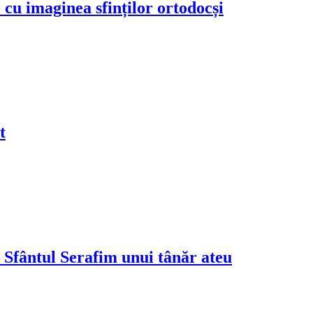
 cu imaginea sfinților ortodocși
t
de Sfântul Serafim unui tânăr ateu