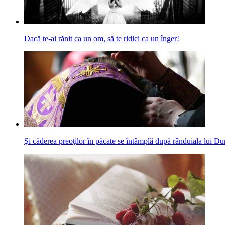
Dacă te-ai rănit ca un om, să te ridici ca un înger!
Şi căderea preoţilor în păcate se întâmplă după rânduiala lui 