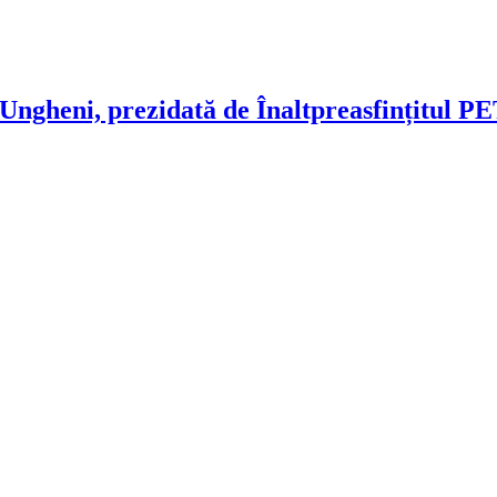
ngheni, prezidată de Înaltpreasfințitul P
!