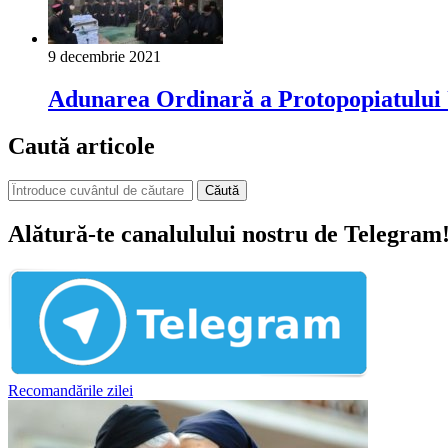
9 decembrie 2021
Adunarea Ordinară a Protopopiatului U
Caută articole
Căută
Alătură-te canalulului nostru de Telegram
Recomandările zilei