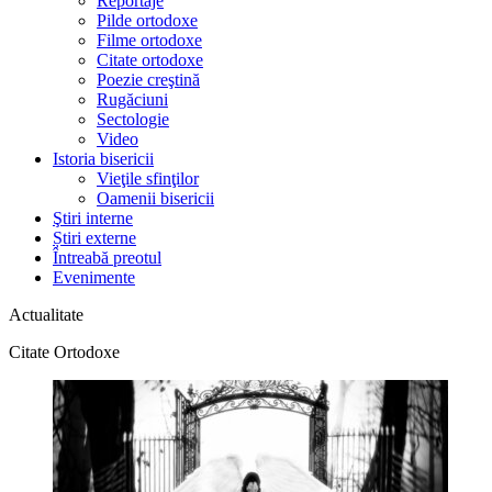
Reportaje
Pilde ortodoxe
Filme ortodoxe
Citate ortodoxe
Poezie creştină
Rugăciuni
Sectologie
Video
Istoria bisericii
Vieţile sfinţilor
Oamenii bisericii
Ştiri interne
Știri externe
Întreabă preotul
Evenimente
Actualitate
Citate Ortodoxe