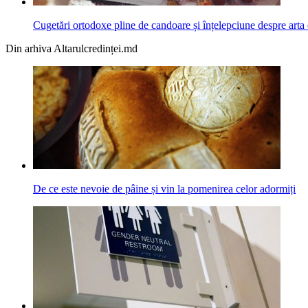
Cugetări ortodoxe pline de candoare și înțelepciune despre arta e
Din arhiva Altarulcredinței.md
De ce este nevoie de pâine și vin la pomenirea celor adormiți