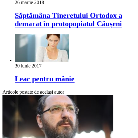
26 martie 2018
Săptămâna Tineretului Ortodox a
demarat în protopopiatul Căușeni
30 iunie 2017
Leac pentru mânie
Articole postate de același autor