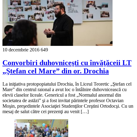
10 decembrie 2016
649
Convorbiri duhovniceşti cu învăţăceii LT
„Ştefan cel Mare” din or. Drochia
La iniţiativa protopopiatului Drochia, în Liceul Teoretic „Ştefan cel
Mare” din centrul raional a avut loc o întâlnire duhovnicească cu
elevii claselor liceale. Genericul a fost „Normalul anormal din
societatea de astăzi” şi a fost invitat părintele profesor Octavian
Moşin, preşedintele Asociaţiei Studenţilor Creştini Ortodocşi. Cu un
mesaj de salut către cei prezenţi au venit […]