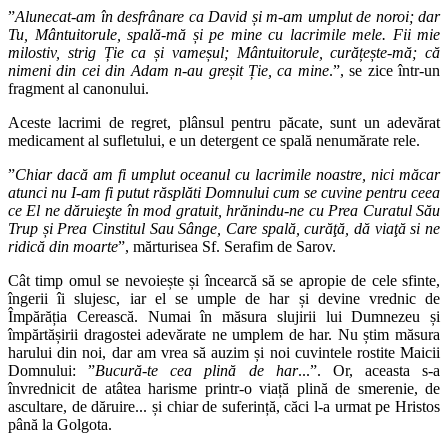
”
Alunecat-am în desfrânare ca David și m-am umplut de noroi; dar
Tu, Mântuitorule, spală-mă și pe mine cu lacrimile mele. Fii mie
milostiv, strig Ție ca și vameșul; Mântuitorule, curățește-mă; că
nimeni din cei din Adam n-au greșit Ție, ca mine
.”, se zice într-un
fragment al canonului.
Aceste lacrimi de regret, plânsul pentru păcate, sunt un adevărat
medicament al sufletului, e un detergent ce spală nenumărate rele.
”
Chiar dacă am fi umplut oceanul cu lacrimile noastre, nici măcar
atunci nu I-am fi putut răsplăti Domnului cum se cuvine pentru ceea
ce El ne dăruieşte în mod gratuit, hrănindu-ne cu Prea Curatul Său
Trup și Prea Cinstitul Sau Sânge, Care spală, curăţă, dă viaţă si ne
ridică din moarte
”, mărturisea Sf. Serafim de Sarov.
Cât timp omul se nevoiește și încearcă să se apropie de cele sfinte,
îngerii îi slujesc, iar el se umple de har și devine vrednic de
Împărăția Cerească. Numai în măsura slujirii lui Dumnezeu și
împărtășirii dragostei adevărate ne umplem de har. Nu știm măsura
harului din noi, dar am vrea să auzim și noi cuvintele rostite Maicii
Domnului: ”
Bucură-te cea plină de har
...”. Or, aceasta s-a
învrednicit de atâtea harisme printr-o viață plină de smerenie, de
ascultare, de dăruire... și chiar de suferință, căci l-a urmat pe Hristos
până la Golgota.