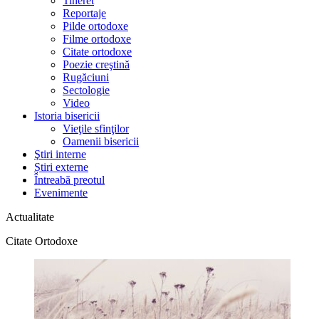
Tineret
Reportaje
Pilde ortodoxe
Filme ortodoxe
Citate ortodoxe
Poezie creştină
Rugăciuni
Sectologie
Video
Istoria bisericii
Vieţile sfinţilor
Oamenii bisericii
Ştiri interne
Știri externe
Întreabă preotul
Evenimente
Actualitate
Citate Ortodoxe