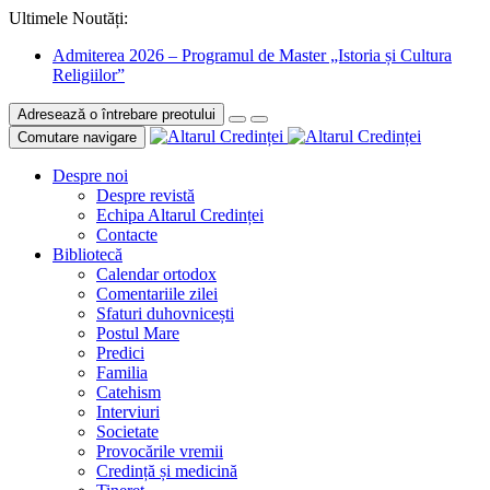
Ultimele Noutăți:
Admiterea 2026 – Programul de Master „Istoria și Cultura
Religiilor”
Adresează o întrebare preotului
Comutare navigare
Despre noi
Despre revistă
Echipa Altarul Credinței
Contacte
Bibliotecă
Calendar ortodox
Comentariile zilei
Sfaturi duhovnicești
Postul Mare
Predici
Familia
Catehism
Interviuri
Societate
Provocările vremii
Credință și medicină