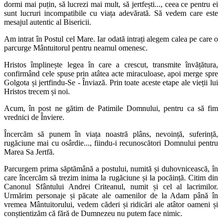
dormi mai puțin, să lucrezi mai mult, să jertfești..., ceea ce pentru ei
sunt lucruri incompatibile cu viața adevărată. Să vedem care este
mesajul autentic al Bisericii.
Am intrat în Postul cel Mare. Iar odată intrați alegem calea pe care o
parcurge Mântuitorul pentru neamul omenesc.
Hristos împlinește legea în care a crescut, transmite învățătura,
confirmând cele spuse prin atâtea acte miraculoase, apoi merge spre
Golgota și jertfindu-Se - Înviază. Prin toate aceste etape ale vieții lui
Hristos trecem și noi.
Acum, în post ne gătim de Patimile Domnului, pentru ca să fim
vrednici de Înviere.
Încercăm să punem în viața noastră plâns, nevoință, suferință,
rugăciune mai cu osârdie..., fiindu-i recunoscători Domnului pentru
Marea Sa Jertfă.
Parcurgem prima săptămână a postului, numită și duhovnicească, în
care încercăm să trezim inima la rugăciune și la pocăință. Citim din
Canonul Sfântului Andrei Criteanul, numit și cel al lacrimilor.
Urmărim personaje și păcate ale oamenilor de la Adam până în
vremea Mântuitorului, vedem căderi și ridicări ale atâtor oameni și
conștientizăm că fără de Dumnezeu nu putem face nimic.