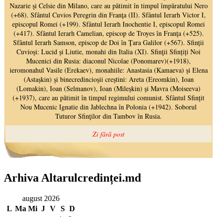
Arhiva Altarulcredinței.md
august 2026
L
Ma
Mi
J
V
S
D