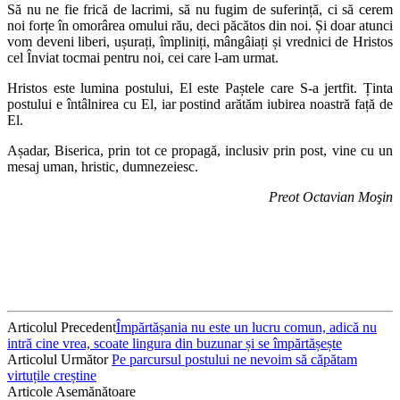
Să nu ne fie frică de lacrimi, să nu fugim de suferință, ci să cerem
noi forțe în omorârea omului rău, deci păcătos din noi. Și doar atunci
vom deveni liberi, ușurați, împliniți, mângâiați și vrednici de Hristos
cel Înviat tocmai pentru noi, cei care l-am urmat.
Hristos este lumina postului, El este Paștele care S-a jertfit. Ținta
postului e întâlnirea cu El, iar postind arătăm iubirea noastră față de
El.
Așadar, Biserica, prin tot ce propagă, inclusiv prin post, vine cu un
mesaj uman, hristic, dumnezeiesc.
Preot Octavian Moşin
Articolul Precedent
Împărtășania nu este un lucru comun, adică nu
intră cine vrea, scoate lingura din buzunar și se împărtășește
Articolul Următor
Pe parcursul postului ne nevoim să căpătam
virtuțile creștine
Articole Asemănătoare