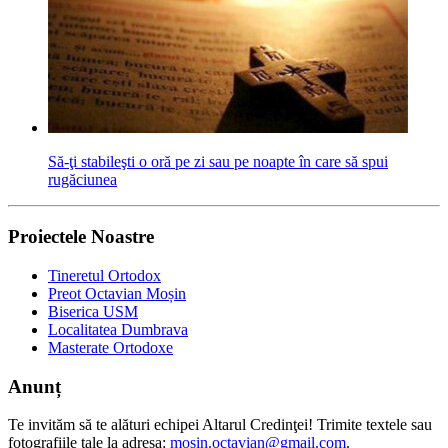
Să-ţi stabileşti o oră pe zi sau pe noapte în care să spui
rugăciunea
Proiectele Noastre
Tineretul Ortodox
Preot Octavian Moșin
Biserica USM
Localitatea Dumbrava
Masterate Ortodoxe
Anunț
Te invităm să te alături echipei Altarul Credinţei! Trimite textele sau
fotografiile tale la adresa:
mosin.octavian@gmail.com
.