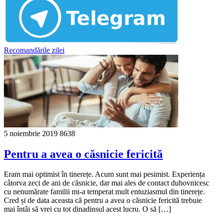
Recomandările zilei
5 noiembrie 2019
8638
Pentru a avea o căsnicie fericită
Eram mai optimist în tinerețe. Acum sunt mai pesimist. Experiența
câtorva zeci de ani de căsnicie, dar mai ales de contact duhovnicesc
cu nenumărate familii mi-a temperat mult entuziasmul din tinerețe.
Cred și de data aceasta că pentru a avea o căsnicie fericită trebuie
mai întâi să vrei cu tot dinadinsul acest lucru. O să […]