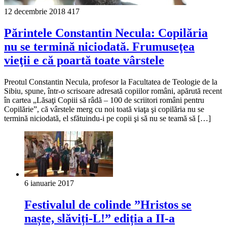
12 decembrie 2018
417
Părintele Constantin Necula: Copilăria
nu se termină niciodată. Frumuseţea
vieţii e că poartă toate vârstele
Preotul Constantin Necula, profesor la Facultatea de Teologie de la
Sibiu, spune, într-o scrisoare adresată copiilor români, apărută recent
în cartea „Lăsaţi Copiii să râdă – 100 de scriitori români pentru
Copilărie”, că vârstele merg cu noi toată viaţa şi copilăria nu se
termină niciodată, el sfătuindu-i pe copii şi să nu se teamă să […]
6 ianuarie 2017
Festivalul de colinde ”Hristos se
naște, slăviți-L!” ediția a II-a