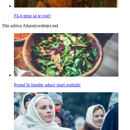
Fă-ți timp să te rogi!
Din arhiva Altarulcredinței.md
Postul în familie aduce mari realizări