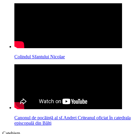
Colindul Sfantului Nicolae
Canonul de pocăință al sf.Andrei Criteanul oficiat în catedrala
episcopală din Bălţi
Catehism