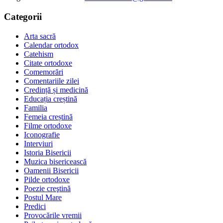
Categorii
Arta sacră
Calendar ortodox
Catehism
Citate ortodoxe
Comemorări
Comentariile zilei
Credință și medicină
Educația creștină
Familia
Femeia creștină
Filme ortodoxe
Iconografie
Interviuri
Istoria Bisericii
Muzica bisericească
Oamenii Bisericii
Pilde ortodoxe
Poezie creştină
Postul Mare
Predici
Provocările vremii