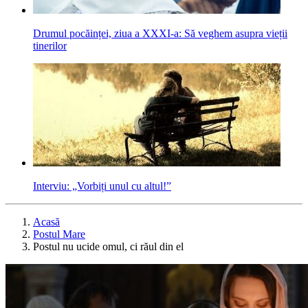
Drumul pocăinței, ziua a XXXI-a: Să veghem asupra vieții
tinerilor
Interviu: „Vorbiți unul cu altul!”
Acasă
Postul Mare
Postul nu ucide omul, ci răul din el