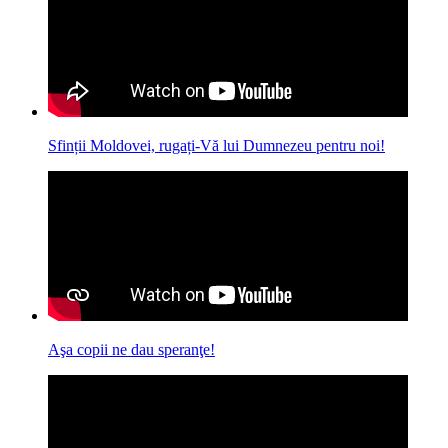
Sfinții Moldovei, rugați-Vă lui Dumnezeu pentru noi!
Aşa copii ne dau speranţe!