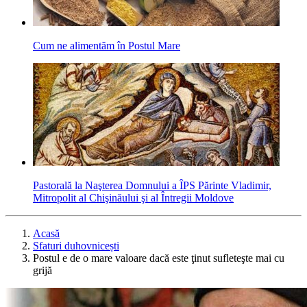
Cum ne alimentăm în Postul Mare
Pastorală la Naşterea Domnului a ÎPS Părinte Vladimir,
Mitropolit al Chişinăului şi al Întregii Moldove
Acasă
Sfaturi duhovnicești
Postul e de o mare valoare dacă este ţinut sufleteşte mai cu
grijă