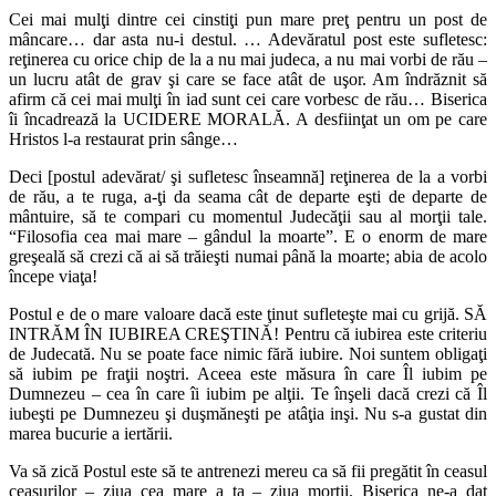
Cei mai mulţi dintre cei cinstiţi pun mare preţ pentru un post de
mâncare… dar asta nu-i destul. … Adevăratul post este sufletesc:
reţinerea cu orice chip de la a nu mai judeca, a nu mai vorbi de rău –
un lucru atât de grav şi care se face atât de uşor. Am îndrăznit să
afirm că cei mai mulţi în iad sunt cei care vorbesc de rău… Biserica
îi încadrează la UCIDERE MORALĂ. A desfiinţat un om pe care
Hristos l-a restaurat prin sânge…
Deci [postul adevărat/ şi sufletesc înseamnă] reţinerea de la a vorbi
de rău, a te ruga, a-ţi da seama cât de departe eşti de departe de
mântuire, să te compari cu momentul Judecăţii sau al morţii tale.
“Filosofia cea mai mare – gândul la moarte”. E o enorm de mare
greşeală să crezi că ai să trăieşti numai până la moarte; abia de acolo
începe viaţa!
Postul e de o mare valoare dacă este ţinut sufleteşte mai cu grijă. SĂ
INTRĂM ÎN IUBIREA CREŞTINĂ! Pentru că iubirea este criteriu
de Judecată. Nu se poate face nimic fără iubire. Noi suntem obligaţi
să iubim pe fraţii noştri. Aceea este măsura în care Îl iubim pe
Dumnezeu – cea în care îi iubim pe alţii. Te înşeli dacă crezi că Îl
iubeşti pe Dumnezeu şi duşmăneşti pe atâţia inşi. Nu s-a gustat din
marea bucurie a iertării.
Va să zică Postul este să te antrenezi mereu ca să fii pregătit în ceasul
ceasurilor – ziua cea mare a ta – ziua morţii. Biserica ne-a dat