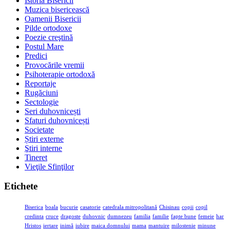
Istoria Bisericii
Muzica bisericească
Oamenii Bisericii
Pilde ortodoxe
Poezie creştină
Postul Mare
Predici
Provocările vremii
Psihoterapie ortodoxă
Reportaje
Rugăciuni
Sectologie
Seri duhovnicești
Sfaturi duhovnicești
Societate
Știri externe
Ştiri interne
Tineret
Vieţile Sfinţilor
Etichete
Biserica
boala
bucurie
casatorie
catedrala mitropolitană
Chisinau
copii
copil
credinta
cruce
dragoste
duhovnic
dumnezeu
familia
familie
fapte bune
femeie
har
Hristos
iertare
inimă
iubire
maica domnului
mama
mantuire
milostenie
minune