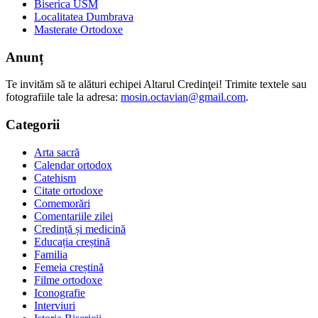
Biserica USM
Localitatea Dumbrava
Masterate Ortodoxe
Anunț
Te invităm să te alături echipei Altarul Credinţei! Trimite textele sau
fotografiile tale la adresa:
mosin.octavian@gmail.com
.
Categorii
Arta sacră
Calendar ortodox
Catehism
Citate ortodoxe
Comemorări
Comentariile zilei
Credință și medicină
Educația creștină
Familia
Femeia creștină
Filme ortodoxe
Iconografie
Interviuri