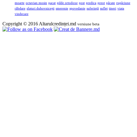
moarte
octavian mosin
pacat
pilde ortodoxe
post
predica
preot
păcate
rugăciune
răbdare
sfaturi duhovnicești
smerenie
spovedanie
suferinţă
suflet
tineri
viata
vindecare
Copyright © 2016 Altarulcredinței.md
versiune beta