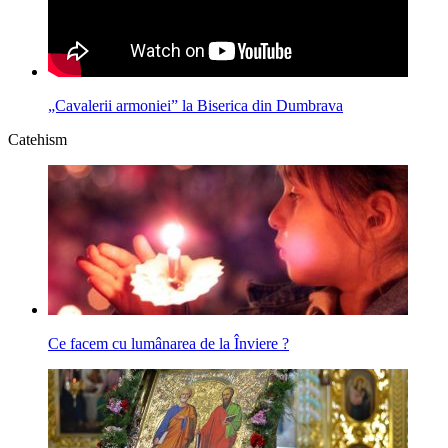
„Cavalerii armoniei” la Biserica din Dumbrava
Catehism
Ce facem cu lumânarea de la Înviere ?