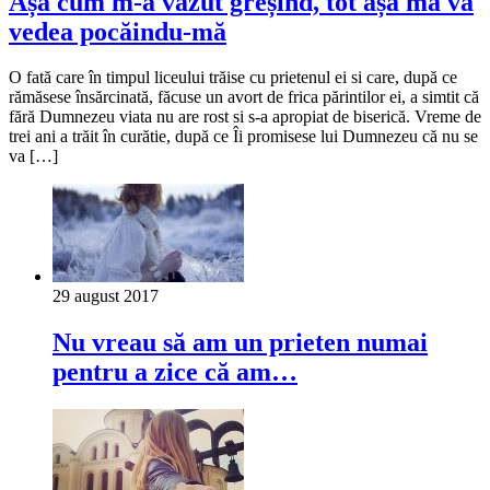
Așa cum m-a văzut greșind, tot așa mă va
vedea pocăindu-mă
O fată care în timpul liceului trăise cu prietenul ei si care, după ce
rămăsese însărcinată, făcuse un avort de frica părintilor ei, a simtit că
fără Dumnezeu viata nu are rost si s-a apropiat de biserică. Vreme de
trei ani a trăit în curătie, după ce Îi promisese lui Dumnezeu că nu se
va […]
29 august 2017
Nu vreau să am un prieten numai
pentru a zice că am…