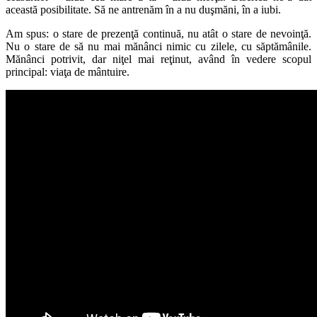
această posibilitate. Să ne antrenăm în a nu duşmăni, în a iubi.
Am spus: o stare de prezenţă continuă, nu atât o stare de nevoinţă.
Nu o stare de să nu mai mănânci nimic cu zilele, cu săptămânile.
Mănânci potrivit, dar niţel mai reţinut, având în vedere scopul
principal: viaţa de mântuire.