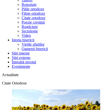
Tineret
Reportaje
Pilde ortodoxe
Filme ortodoxe
Citate ortodoxe
Poezie creştină
Rugăciuni
Sectologie
Video
Istoria bisericii
Vieţile sfinţilor
Oamenii bisericii
Ştiri interne
Știri externe
Întreabă preotul
Evenimente
Actualitate
Citate Ortodoxe