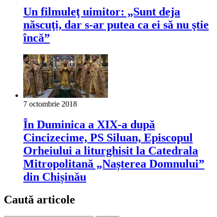
Un filmuleţ uimitor: „Sunt deja
născuţi, dar s-ar putea ca ei să nu ştie
încă”
7 octombrie 2018
În Duminica a XIX-a după
Cincizecime, PS Siluan, Episcopul
Orheiului a liturghisit la Catedrala
Mitropolitană „Nașterea Domnului”
din Chișinău
Caută articole