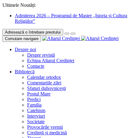
Ultimele Noutăți:
Admiterea 2026 – Programul de Master „Istoria și Cultura
Religiilor”
Adresează o întrebare preotului
Comutare navigare
Despre noi
Despre revistă
Echipa Altarul Credinței
Contacte
Bibliotecă
Calendar ortodox
Comentariile zilei
Sfaturi duhovnicești
Postul Mare
Predici
Familia
Catehism
Interviuri
Societate
Provocările vremii
Credință și medicină