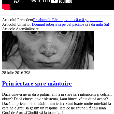
Articolul Precedent
Preabunule Părinte, vindecă-mă şi pe mine!
Articolul Următor
Domnul iubeşte şi pe cel păcătos şi-i dă mila Sa!
Articole Asemănătoare
28 iulie 2016
398
Prin iertare spre mântuire
Dacă cineva ne-ar da o palmă, am fi în stare să-i întoarcem şi celălalt
obraz? Dacă cineva ne-ar blestema, l-am binecu­vânta după aceea?
Dacă un prieten ne-ar trăda, l-am ierta? Sunt foarte multe între­bări la
care ne e greu sa găsim un răspuns. Iată ce ne spune Sfântul Ioan
Gură de Aur: „Gândiţi-vă la toate […]