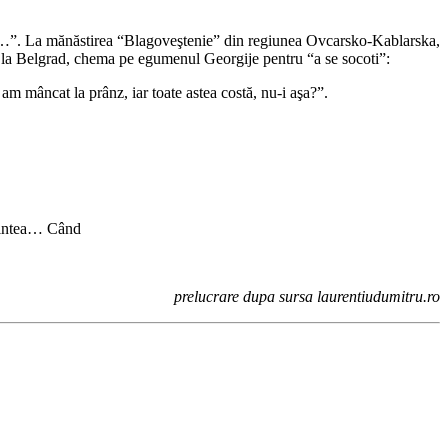
 afla…”. La mănăstirea “Blagoveştenie” din regiunea Ovcarsko-Kablarska,
rcă la Belgrad, chema pe egumenul Georgije pentru “a se socoti”:
am mâncat la prânz, iar toate astea costă, nu-i aşa?”.
ţămintea… Când
prelucrare dupa sursa laurentiudumitru.ro