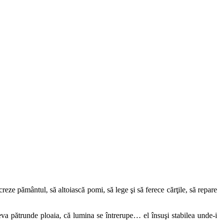
creze pământul, să altoiască pomi, să lege şi să ferece cărţile, să repare
va pătrunde ploaia, că lumina se întrerupe… el însuşi stabilea unde-i