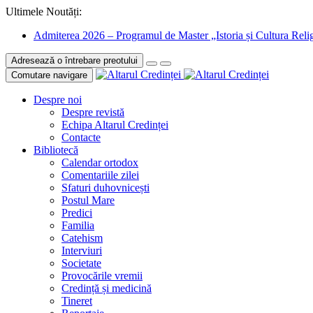
Ultimele Noutăți:
Admiterea 2026 – Programul de Master „Istoria și Cultura Relig
Adresează o întrebare preotului
Comutare navigare
Despre noi
Despre revistă
Echipa Altarul Credinței
Contacte
Bibliotecă
Calendar ortodox
Comentariile zilei
Sfaturi duhovnicești
Postul Mare
Predici
Familia
Catehism
Interviuri
Societate
Provocările vremii
Credință și medicină
Tineret