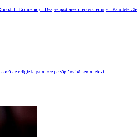
a Sinodul I Ecumenic) – Despre păstrarea dreptei credințe – Părintele Cle
o oră de religie la patru ore pe săptămână pentru elevi