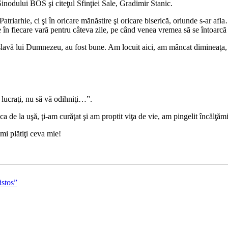
inodului BOS şi citeţul Sfinţiei Sale, Gradimir Stanic.
atriarhie, ci şi în oricare mănăstire şi oricare biserică, oriunde s-ar
oape în fiecare vară pentru câteva zile, pe când venea vremea să se întoa
 slavă lui Dumnezeu, au fost bune. Am locuit aici, am mâncat dimineaţa, 
ă lucraţi, nu să vă odihniţi…”.
sca de la uşă, ţi-am curăţat şi am proptit viţa de vie, am pingelit încăl
mi plătiţi ceva mie!
istos”