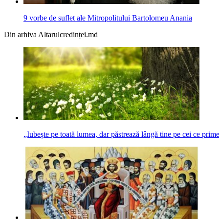
9 vorbe de suflet ale Mitropolitului Bartolomeu Anania
Din arhiva Altarulcredinței.md
„Iubește pe toată lumea, dar păstrează lângă tine pe cei ce prime