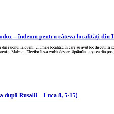
dox – îndemn pentru câteva localităţi din I
ii din raionul Ialoveni. Ultimele localităţi în care au avut loc discuţii ş
oreni şi Malcoci. Elevilor li s-a vorbit despre săptămâna a şasea din pos
 după Rusalii – Luca 8, 5-15)