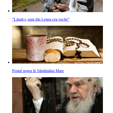
“Lăsaţi-i, sunt din Legea cea veche”
Postul negru în Săptămâna Mare