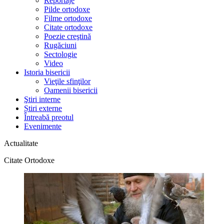
Reportaje
Pilde ortodoxe
Filme ortodoxe
Citate ortodoxe
Poezie creştină
Rugăciuni
Sectologie
Video
Istoria bisericii
Vieţile sfinţilor
Oamenii bisericii
Ştiri interne
Știri externe
Întreabă preotul
Evenimente
Actualitate
Citate Ortodoxe