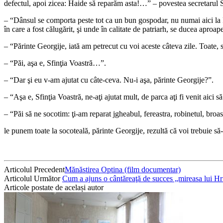
defectul, apoi zicea: Haide să reparăm asta!…” – povestea secretarul S
– “Dânsul se comporta peste tot ca un bun gospodar, nu numai aici la P
în care a fost călugărit, şi unde în calitate de patriarh, se ducea apr
– “Părinte Georgije, iată am petrecut cu voi aceste câteva zile. Toate,
– “Păi, aşa e, Sfinţia Voastră…”.
– “Dar şi eu v-am ajutat cu câte-ceva. Nu-i aşa, părinte Georgije?”.
– “Aşa e, Sfinţia Voastră, ne-aţi ajutat mult, de parca aţi fi venit aici s
– “Păi să ne socotim: ţi-am reparat jgheabul, fereastra, robinetul, broa
le punem toate la socoteală, părinte Georgije, rezultă că voi trebuie să-
Articolul Precedent
Mănăstirea Optina (film documentar)
Articolul Următor
Cum a ajuns o cântăreaţă de succes „mireasa lui Hr
Articole postate de același autor