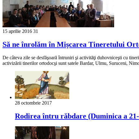
15 aprilie 2016
31
Să ne înrolăm în Mişcarea Tineretului Orto
De câteva zile se desfăşoară întruniri şi activităţi duhovniceşti cu tiner
activizării tinerilor ortodocşi sunt satele Bardar, Ulmu, Suruceni, Nim
28 octombrie 2017
Rodirea întru răbdare (Duminica a 21-a