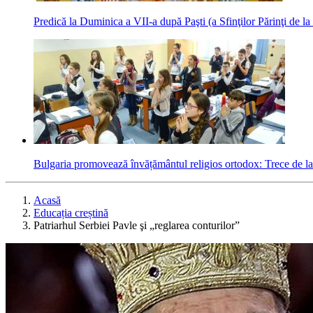
Predică la Duminica a VII-a după Paşti (a Sfinţilor Părinţi de l
Bulgaria promovează învățământul religios ortodox: Trece de la 
Acasă
Educația creștină
Patriarhul Serbiei Pavle şi „reglarea conturilor”