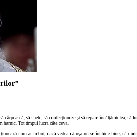
rilor”
 să cârpească, să spele, să confecţioneze şi să repare încălţămintea, să lu
om harnic. Tot timpul lucra câte ceva.
ţionează cum ar trebui, dacă vedea că uşa nu se închide bine, că unde