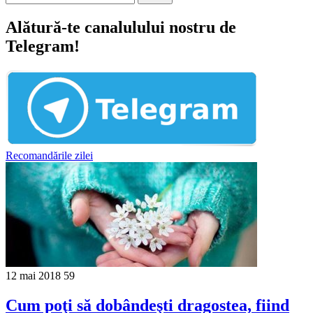
Alătură-te canalulului nostru de
Telegram!
Recomandările zilei
12 mai 2018
59
Cum poţi să dobândeşti dragostea, fiind