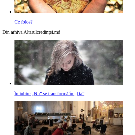
Ce folos?
Din arhiva Altarulcredinței.md
În iubire „Nu” se transformă în „Da”