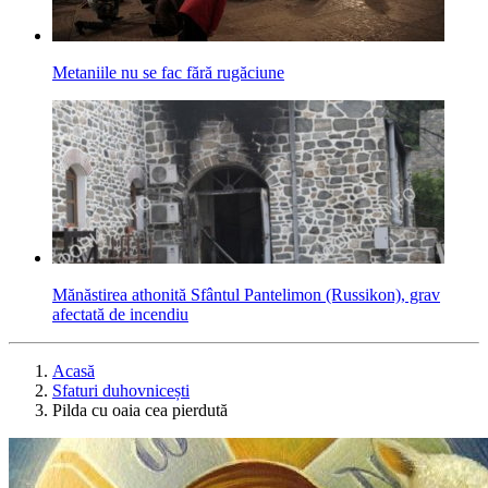
Metaniile nu se fac fără rugăciune
Mănăstirea athonită Sfântul Pantelimon (Russikon), grav
afectată de incendiu
Acasă
Sfaturi duhovnicești
Pilda cu oaia cea pierdută