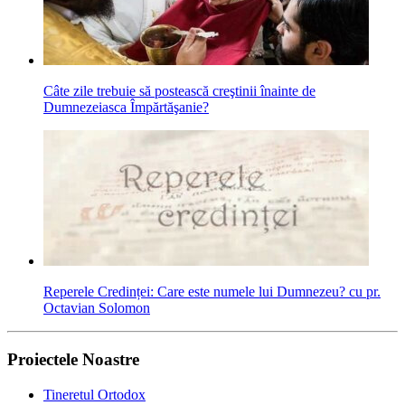
Câte zile trebuie să postească creştinii înainte de
Dumnezeiasca Împărtăşanie?
Reperele Credinței: Care este numele lui Dumnezeu? cu pr.
Octavian Solomon
Proiectele Noastre
Tineretul Ortodox