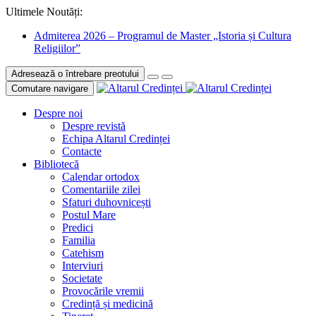
Ultimele Noutăți:
Admiterea 2026 – Programul de Master „Istoria și Cultura
Religiilor”
Adresează o întrebare preotului
Comutare navigare
Despre noi
Despre revistă
Echipa Altarul Credinței
Contacte
Bibliotecă
Calendar ortodox
Comentariile zilei
Sfaturi duhovnicești
Postul Mare
Predici
Familia
Catehism
Interviuri
Societate
Provocările vremii
Credință și medicină