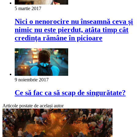
5 martie 2017
Nici o nenorocire nu înseamnă ceva şi
nimic nu este pierdut, atâta timp cât
credinţa rămâne în picioare
9 noiembrie 2017
Ce să fac ca să scap de singurătate?
Articole postate de același autor