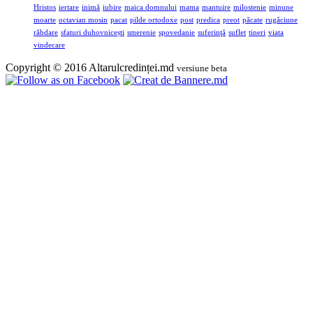
Hristos
iertare
inimă
iubire
maica domnului
mama
mantuire
milostenie
minune
moarte
octavian mosin
pacat
pilde ortodoxe
post
predica
preot
păcate
rugăciune
răbdare
sfaturi duhovnicești
smerenie
spovedanie
suferinţă
suflet
tineri
viata
vindecare
Copyright © 2016 Altarulcredinței.md
versiune beta