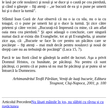
le lasă pe cele nouăzeci şi nouă şi se duce şi o caută pe cea pierdută,
şi când o găseşte – fiţi atenţi – „se bucură de ea şi o pune pe umerii
lui şi o duce la turmă”.
Sfântul Ioan Gură de Aur observă că nu o ia cu sila, nu o ia cu
toiagul, ci o pune pe umerii lui şi o duce la turmă. Şi zice către
prieteni şi către vecini: „Bucuraţi-vă împreună cu mine, că am aflat
oaia mea cea pierdută.” Şi apoi adaugă o concluzie, care singură
numai dacă ar exista din Evanghelie, tot ai şti Evanghelia, şi anume
zice aşa, că: „Bucurie se face în cer pentru un păcătos care se
pocăieşte – fiţi atenţi – mai mult decât pentru nouăzeci şi nouă de
drepţi care nu au trebuinţă de pocăinţă” (Luca 15, 7).
Parcă te iau fiorii când te gândeşti la astfel de lucruri. Aşa a privit
Domnul Hristos, cu bunătate, pe păcătoşi. Nu pentru că sunt
păcătoşi, ci pentru că ar putea să nu mai fie păcătoşi şi ar putea să se
întoarcă la Dumnezeu.
Arhimandritul Teofil Părăian, Veniţi de luaţi bucurie, Editura
Teognost, Cluj-Napoca, 2001, p. 100
Articolul Precedent
Nu lăsaţi mâinile în jos, nu slăbiţi cu râvna şi cu
rugăciunea