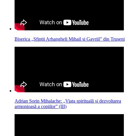
Biserica „Sfinţii Arhangheli Mihail şi Gavriil” din Truşeni
Adrian Sorin Mihalache: „Viaţa spirituală şi dezvoltarea
armonioasă a copiilor” (III)