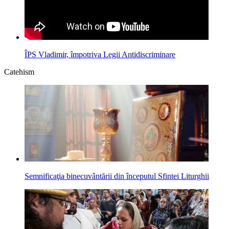
ÎPS Vladimir, împotriva Legii Antidiscriminare
Catehism
Semnificaţia binecuvântării din începutul Sfintei Liturghii