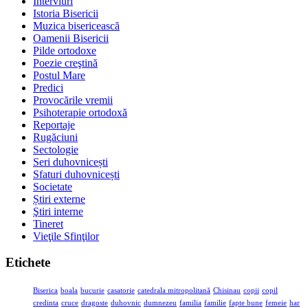
Interviuri
Istoria Bisericii
Muzica bisericească
Oamenii Bisericii
Pilde ortodoxe
Poezie creştină
Postul Mare
Predici
Provocările vremii
Psihoterapie ortodoxă
Reportaje
Rugăciuni
Sectologie
Seri duhovnicești
Sfaturi duhovnicești
Societate
Știri externe
Ştiri interne
Tineret
Vieţile Sfinţilor
Etichete
Biserica
boala
bucurie
casatorie
catedrala mitropolitană
Chisinau
copii
copil
credinta
cruce
dragoste
duhovnic
dumnezeu
familia
familie
fapte bune
femeie
har