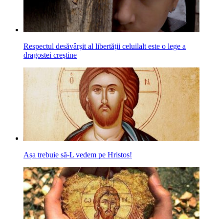
Respectul desăvârşit al libertăţii celuilalt este o lege a
dragostei creştine
Așa trebuie să-L vedem pe Hristos!