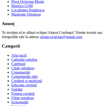
Preot Octavian Moșin
Biserica USM
Localitatea Dumbrava
Masterate Ortodoxe
Anunț
Te invităm să te alături echipei Altarul Credinţei! Trimite textele sau
fotografiile tale la adresa:
mosin.octavian@gmail.com
.
Categorii
Arta sacră
Calendar ortodox
Catehism
Citate ortodoxe
Comemorări
Comentariile zilei
Credință și medicină
Educația creștină
Familia
Femeia creștină
Filme ortodoxe
Iconografie