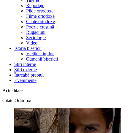
Tineret
Reportaje
Pilde ortodoxe
Filme ortodoxe
Citate ortodoxe
Poezie creştină
Rugăciuni
Sectologie
Video
Istoria bisericii
Vieţile sfinţilor
Oamenii bisericii
Ştiri interne
Știri externe
Întreabă preotul
Evenimente
Actualitate
Citate Ortodoxe