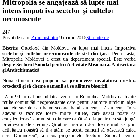
Mitropolia se angajează să lupte mai
intens împotriva sectelor și cultelor
necunoscute
247
Postat de către
Administrator
9 martie 2016
Ştiri interne
Biserica Ortodoxă din Moldova va lupta mai intens
împotriva
sectelor și cultelor nerecunoscute de stst din ţară
. Pentru asta,
Mitropolia Moldovei a creat un departament special. Este vorba
despre
Sectorul Sinodal pentru Activitate Misionară, Antisectară
și Antischismatică
.
Noua structură își propune
să promoveze învățătura creștin-
ortodoxă și să cheme oamenii să se alăture bisericii.
"Anii 90 au dat posibilitatea venirii în Republica Moldova a foarte
multe comunități neoprotestante care pentru anumite nimicuri niște
pachete sociale sau haine second hand, au reușit să au reușit într-
adevăr să racoleze foarte multe suflete, care astăzi poate că
conștientizează dar nu știu din care capăt să o ia pentru ca să ajungă
la adevărul de credință. Și atunci noi am dori foarte mult ca prin
activitatea noastră să îi ajutăm pe acești oameni să găsească calea
spre Dumnezeu", a spus președintele Sectorul Sinodal pentru