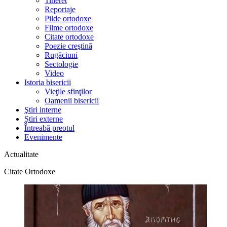
Tineret
Reportaje
Pilde ortodoxe
Filme ortodoxe
Citate ortodoxe
Poezie creştină
Rugăciuni
Sectologie
Video
Istoria bisericii
Vieţile sfinţilor
Oamenii bisericii
Ştiri interne
Știri externe
Întreabă preotul
Evenimente
Actualitate
Citate Ortodoxe