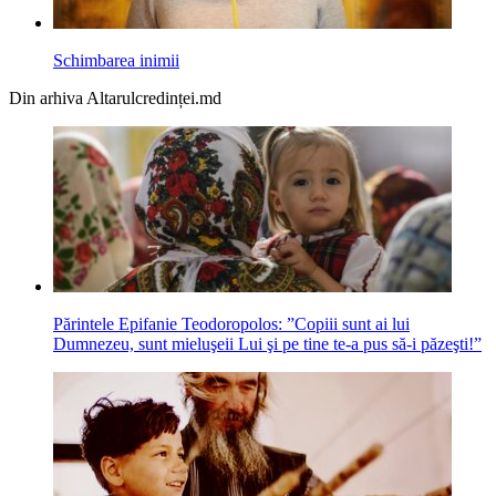
Schimbarea inimii
Din arhiva Altarulcredinței.md
Părintele Epifanie Teodoropolos: ”Copiii sunt ai lui
Dumnezeu, sunt mieluşeii Lui şi pe tine te-a pus să-i păzeşti!”