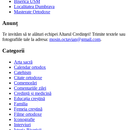
Biserica USM
Localitatea Dumbrava
Masterate Ortodoxe
Anunț
Te invităm să te alături echipei Altarul Credinţei! Trimite textele sau
fotografiile tale la adresa:
mosin.octavian@gmail.com
.
Categorii
Arta sacră
Calendar ortodox
Catehism
Citate ortodoxe
Comemorări
Comentariile zilei
Credință și medicină
Educația creștină
Familia
Femeia creștină
Filme ortodoxe
Iconografie
Interviuri
Istoria Bisericii