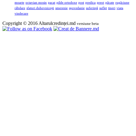
moarte
octavian mosin
pacat
pilde ortodoxe
post
predica
preot
păcate
rugăciune
răbdare
sfaturi duhovnicești
smerenie
spovedanie
suferinţă
suflet
tineri
viata
vindecare
Copyright © 2016 Altarulcredinței.md
versiune beta