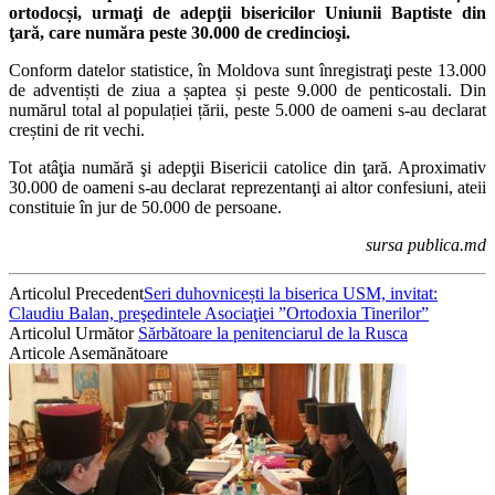
ortodocși, urmaţi de adepţii bisericilor Uniunii Baptiste din
ţară, care număra peste 30.000 de credincioşi.
Conform datelor statistice, în Moldova sunt înregistraţi peste 13.000
de adventiști de ziua a șaptea și peste 9.000 de penticostali. Din
numărul total al populației țării, peste 5.000 de oameni s-au declarat
creștini de rit vechi.
Tot atâţia numără şi adepţii Bisericii catolice din ţară. Aproximativ
30.000 de oameni s-au declarat reprezentanţi ai altor confesiuni, ateii
constituie în jur de 50.000 de persoane.
sursa publica.md
Articolul Precedent
Seri duhovnicești la biserica USM, invitat:
Claudiu Balan, preşedintele Asociaţiei ”Ortodoxia Tinerilor”
Articolul Următor
Sărbătoare la penitenciarul de la Rusca
Articole Asemănătoare