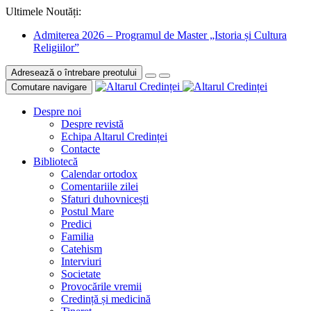
Ultimele Noutăți:
Admiterea 2026 – Programul de Master „Istoria și Cultura
Religiilor”
Adresează o întrebare preotului
Comutare navigare
Despre noi
Despre revistă
Echipa Altarul Credinței
Contacte
Bibliotecă
Calendar ortodox
Comentariile zilei
Sfaturi duhovnicești
Postul Mare
Predici
Familia
Catehism
Interviuri
Societate
Provocările vremii
Credință și medicină