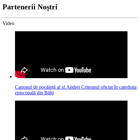
Partenerii Noștri
Video
Canonul de pocăință al sf.Andrei Criteanul oficiat în catedrala
episcopală din Bălţi