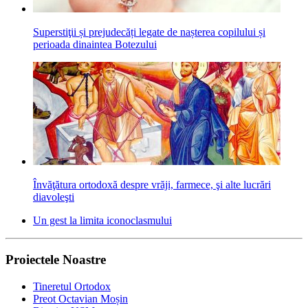
Superstiţii și prejudecăți legate de nașterea copilului și
perioada dinaintea Botezului
Învăţătura ortodoxă despre vrăji, farmece, şi alte lucrări
diavoleşti
Un gest la limita iconoclasmului
Proiectele Noastre
Tineretul Ortodox
Preot Octavian Moșin