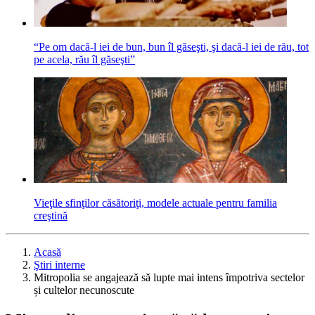
“Pe om dacă-l iei de bun, bun îl găseşti, şi dacă-l iei de rău, tot
pe acela, rău îl găseşti”
Vieţile sfinţilor căsătoriţi, modele actuale pentru familia
creştină
Acasă
Ştiri interne
Mitropolia se angajează să lupte mai intens împotriva sectelor
și cultelor necunoscute