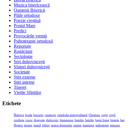
Muzica bisericească
Oamenii Bisericii
Pilde ortodoxe
Poezie creştină
Postul Mare
Predici
Provocările vremii
Psihoterapie ortodoxă
Reportaje
Rugăciuni
Sectologie
Seri duhovnicești
Sfaturi duhovnicești
Societate
Știri externe
Ştiri interne
Tineret
Vieţile Sfinţilor
Etichete
Biserica
boala
bucurie
casatorie
catedrala mitropolitană
Chisinau
copii
copil
credinta
cruce
dragoste
duhovnic
dumnezeu
familia
familie
fapte bune
femeie
har
Hristos
iertare
inimă
iubire
maica domnului
mama
mantuire
milostenie
minune