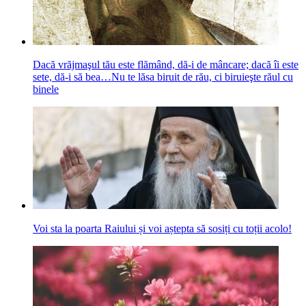
Dacă vrăjmaşul tău este flămând, dă-i de mâncare; dacă îi este
sete, dă-i să bea…Nu te lăsa biruit de rău, ci biruieşte răul cu
binele
Voi sta la poarta Raiului și voi aștepta să sosiți cu toții acolo!