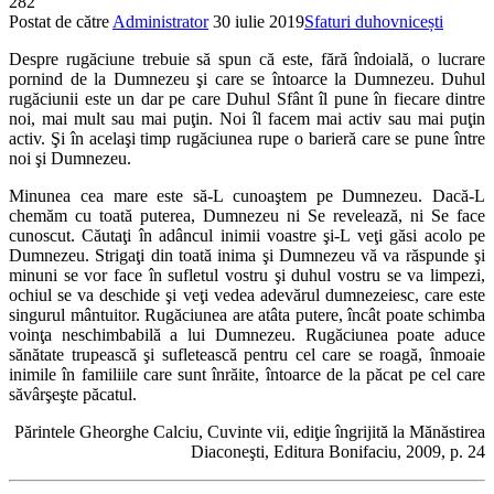
282
Postat de către
Administrator
30 iulie 2019
Sfaturi duhovnicești
Despre rugăciune trebuie să spun că este, fără îndoială, o lucrare
pornind de la Dumnezeu şi care se întoarce la Dumnezeu. Duhul
rugăciunii este un dar pe care Duhul Sfânt îl pune în fiecare dintre
noi, mai mult sau mai puţin. Noi îl facem mai activ sau mai puţin
activ. Şi în acelaşi timp rugăciunea rupe o barieră care se pune între
noi şi Dumnezeu.
Minunea cea mare este să-L cunoaştem pe Dumnezeu. Dacă-L
chemăm cu toată puterea, Dumnezeu ni Se revelează, ni Se face
cunoscut. Căutaţi în adâncul inimii voastre şi-L veţi găsi acolo pe
Dumnezeu. Strigaţi din toată inima şi Dumnezeu vă va răspunde şi
minuni se vor face în sufletul vostru şi duhul vostru se va limpezi,
ochiul se va deschide şi veţi vedea adevărul dumnezeiesc, care este
singurul mântuitor. Rugăciunea are atâta putere, încât poate schimba
voinţa neschimbabilă a lui Dumnezeu. Rugăciunea poate aduce
sănătate trupească şi sufletească pentru cel care se roagă, înmoaie
inimile în familiile care sunt înrăite, întoarce de la păcat pe cel care
săvârşeşte păcatul.
Părintele Gheorghe Calciu, Cuvinte vii, ediţie îngrijită la Mănăstirea
Diaconeşti, Editura Bonifaciu, 2009, p. 24