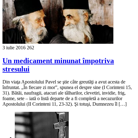
3 iulie 2016
262
Un medicament minunat împotriva
stresului
Din viaţa Apostolului Pavel se ştie câte greutăţi a avut acesta de
înfruntat. „În fiecare zi mor”, spunea el despre sine (I Corinteni 15,
31). Bătăi, naufragii, atacuri ale tâlharilor, clevetiri, invidie, frig,
foame, sete – iată o listă departe de a fi completă a necazurilor
Apostolului (II Corinteni 11, 23-32). Şi totuşi, Dumnezeu îl […]