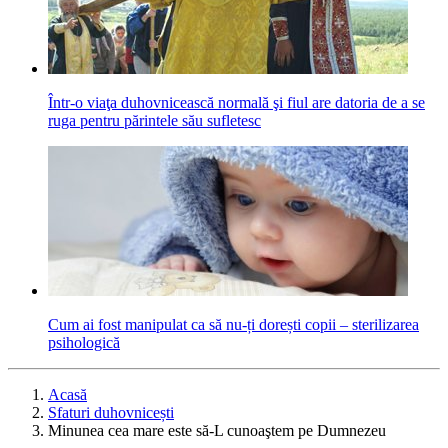
Într-o viaţa duhovnicească normală şi fiul are datoria de a se
ruga pentru părintele său sufletesc
Cum ai fost manipulat ca să nu-ți dorești copii – sterilizarea
psihologică
Acasă
Sfaturi duhovnicești
Minunea cea mare este să-L cunoaştem pe Dumnezeu