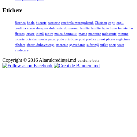
Etichete
Biserica
boala
bucurie
casatorie
catedrala mitropolitană
Chisinau
copii
copil
credinta
cruce
dragoste
duhovnic
dumnezeu
familia
familie
fapte bune
femeie
har
Hristos
iertare
inimă
iubire
maica domnului
mama
mantuire
milostenie
minune
moarte
octavian mosin
pacat
pilde ortodoxe
post
predica
preot
păcate
rugăciune
răbdare
sfaturi duhovnicești
smerenie
spovedanie
suferinţă
suflet
tineri
viata
vindecare
Copyright © 2016 Altarulcredinței.md
versiune beta