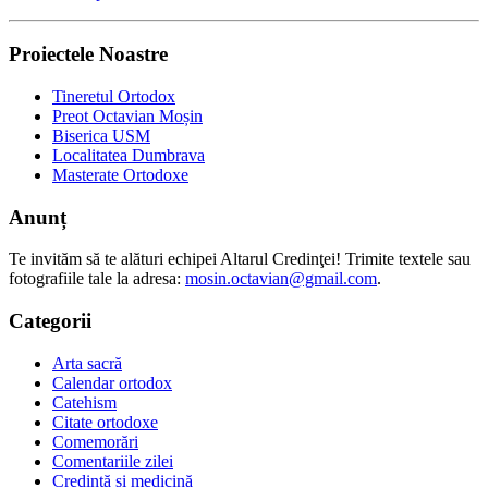
Proiectele Noastre
Tineretul Ortodox
Preot Octavian Moșin
Biserica USM
Localitatea Dumbrava
Masterate Ortodoxe
Anunț
Te invităm să te alături echipei Altarul Credinţei! Trimite textele sau
fotografiile tale la adresa:
mosin.octavian@gmail.com
.
Categorii
Arta sacră
Calendar ortodox
Catehism
Citate ortodoxe
Comemorări
Comentariile zilei
Credință și medicină