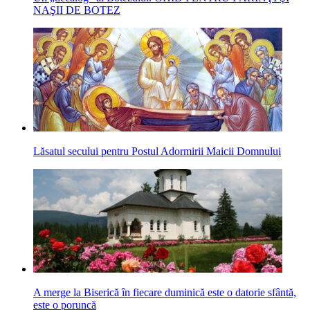
NAŞII DE BOTEZ
Lăsatul secului pentru Postul Adormirii Maicii Domnului
A merge la Biserică în fiecare duminică este o datorie sfântă,
este o poruncă