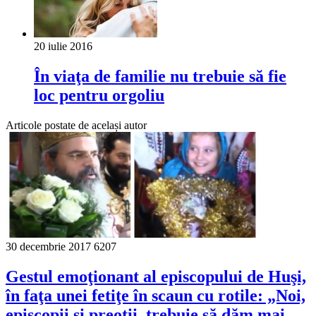
20 iulie 2016
În viaţa de familie nu trebuie să fie
loc pentru orgoliu
Articole postate de același autor
30 decembrie 2017
6207
Gestul emoţionant al episcopului de Huşi,
în faţa unei fetiţe în scaun cu rotile: „Noi,
episcopii şi preoţii, trebuie să dăm mai