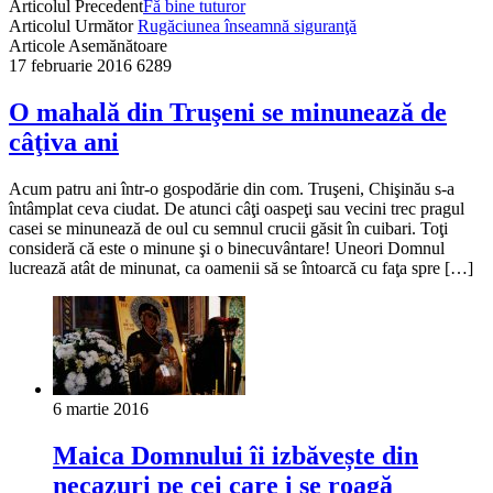
Articolul Precedent
Fă bine tuturor
Articolul Următor
Rugăciunea înseamnă siguranţă
Articole Asemănătoare
17 februarie 2016
6289
O mahală din Truşeni se minunează de
câţiva ani
Acum patru ani într-o gospodărie din com. Truşeni, Chişinău s-a
întâmplat ceva ciudat. De atunci câţi oaspeţi sau vecini trec pragul
casei se minunează de oul cu semnul crucii găsit în cuibari. Toţi
consideră că este o minune şi o binecuvântare! Uneori Domnul
lucrează atât de minunat, ca oamenii să se întoarcă cu faţa spre […]
6 martie 2016
Maica Domnului îi izbăvește din
necazuri pe cei care i se roagă