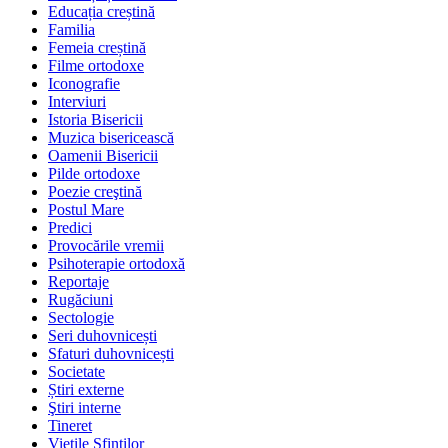
Educația creștină
Familia
Femeia creștină
Filme ortodoxe
Iconografie
Interviuri
Istoria Bisericii
Muzica bisericească
Oamenii Bisericii
Pilde ortodoxe
Poezie creştină
Postul Mare
Predici
Provocările vremii
Psihoterapie ortodoxă
Reportaje
Rugăciuni
Sectologie
Seri duhovnicești
Sfaturi duhovnicești
Societate
Știri externe
Ştiri interne
Tineret
Vieţile Sfinţilor