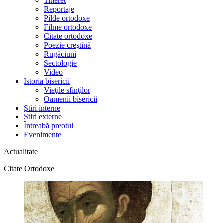
Tineret
Reportaje
Pilde ortodoxe
Filme ortodoxe
Citate ortodoxe
Poezie creştină
Rugăciuni
Sectologie
Video
Istoria bisericii
Vieţile sfinţilor
Oamenii bisericii
Ştiri interne
Știri externe
Întreabă preotul
Evenimente
Actualitate
Citate Ortodoxe