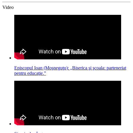
Video
Episcopul Ioan (Moşneguţu): „Biserica şi şcoala: parteneriat
pentru educaţie.”