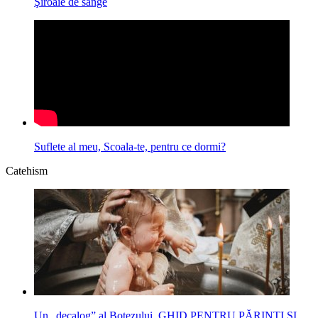
Şiroaie de sânge
Suflete al meu, Scoala-te, pentru ce dormi?
Catehism
Un „decalog” al Botezului. GHID PENTRU PĂRINŢI ŞI