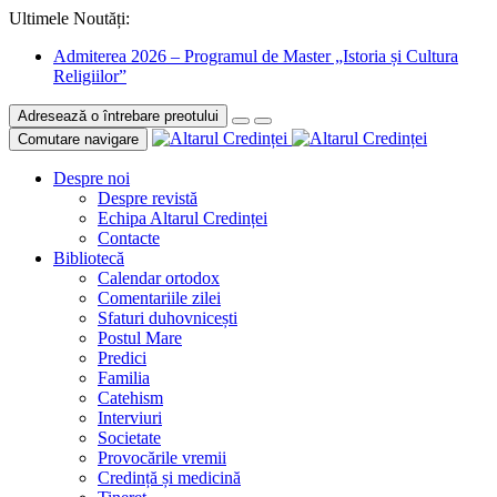
Ultimele Noutăți:
Admiterea 2026 – Programul de Master „Istoria și Cultura
Religiilor”
Adresează o întrebare preotului
Comutare navigare
Despre noi
Despre revistă
Echipa Altarul Credinței
Contacte
Bibliotecă
Calendar ortodox
Comentariile zilei
Sfaturi duhovnicești
Postul Mare
Predici
Familia
Catehism
Interviuri
Societate
Provocările vremii
Credință și medicină