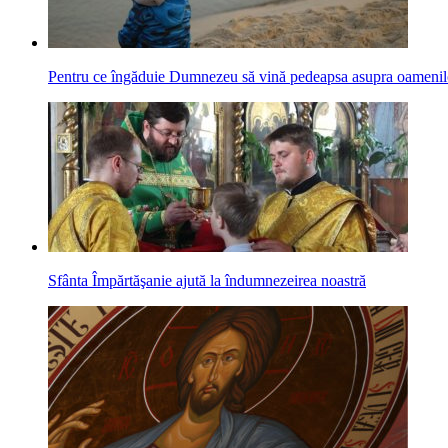
Pentru ce îngăduie Dumnezeu să vină pedeapsa asupra oamenil
Sfânta Împărtăşanie ajută la îndumnezeirea noastră