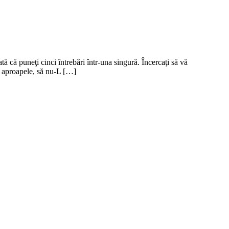
ă că puneţi cinci întrebări într-una singură. Încercaţi să vă
cu aproapele, să nu-L […]