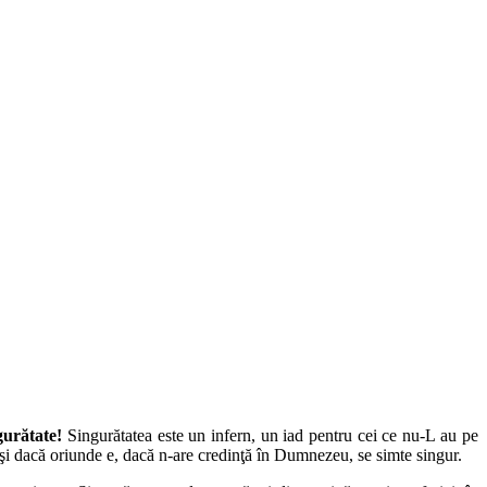
gurătate!
Singurătatea este un infern, un iad pentru cei ce nu-L au pe
, şi dacă oriunde e, dacă n-are credinţă în Dumnezeu, se simte singur.