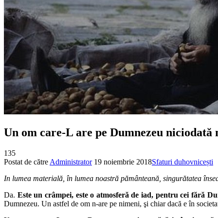
Un om care-L are pe Dumnezeu niciodată n
135
Postat de către
Administrator
19 noiembrie 2018
Sfaturi duhovnicești
In lumea materială, în lumea noastră pământeană, singurătatea îns
Da.
Este un crâmpei, este o atmosferă de iad, pentru cei fără D
Dumnezeu. Un astfel de om n-are pe nimeni, şi chiar dacă e în societate,