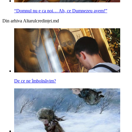
“Domnul nu e ca noi… Ah, ce Dumnezeu avem!”
Din arhiva Altarulcredinței.md
De ce ne îmbolnăvim?