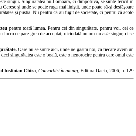
singur. Singurătatea nu-l omoară, ci dimpotrivă, se simte fericit în
u Ceresc și unde se poate ruga mai liniştit, unde poate să-şi desfăşoare
rătatea şi pustia. Nu pentru că au fugit de societate, ci pentru că acolo
ezeu
pentru toată lumea. Pentru cei din singurătate, pentru voi, cei ce
nt un lucru ce pare greu de acceptat, niciodată un om nu
este
singur, ci se
gurătate.
Oare nu se simte aici, unde ne găsim noi, că fiecare avem un
i, deci singurătatea este o boală, este o nenorocire pentru care omul este
tul Iustinian Chira
,
Convorbiri în amurg
, Editura Dacia, 2006, p. 129