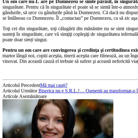
Un om care nu-L are pe Dumnezeu se simte părăsit, în singurăta
singurătate. Pentru că în singurătate el poate să se simtă într-o atmos
gândurile, să urce cu gândurile până la Dumnezeu. Că dacă nu dispune de 
se întâlneau cu Dumnezeu. Îl „contactau” pe Dumnezeu, ca să zic aşa
Toţi cei din singurătate, toţi călugării din mănăstire nu se simt sin
sunteţi în singurătate, care vă simţiţi copleşiţi de singurătatea infer
poate doar
simți
singur.
Pentru un om care are convingerea şi credinţa şi certitudinea exist
martor lângă noi, copiii aceştia, tinerii aceştia care filmează, au un în
vinovat. Din această cauză el trebuie să sufere şi această nefericită via
Articolul Precedent
Mă mai cauți?
Articolul Următor
Biserica nu e S.R.L.!… Oamenii au transformat-o î
Articole Asemănătoare