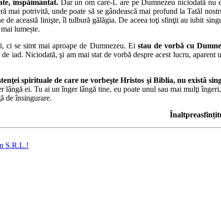
te, înspăimântat.
Dar un om care-L are pe Dumnezeu niciodată nu este 
feră mai potrivită, unde poate să se gândească mai profund la Tatăl nostr
această linişte, îl tulbură gălăgia. De aceea toţi sfinţii au iubit singu
 mai lumește.
guri, ci se simt mai aproape de Dumnezeu. Ei
stau de vorbă cu Dumn
nală de iad. Niciodată, şi am mai stat de vorbă despre acest lucru, apare
enţei spirituale de care ne vorbeşte Hristos şi Biblia, nu există sin
ger lângă ei. Tu ai un înger lângă tine, eu poate unul sau mai mulţi înger
ţă de însingurare.
Înaltpreasfinți
n S.R.L.!