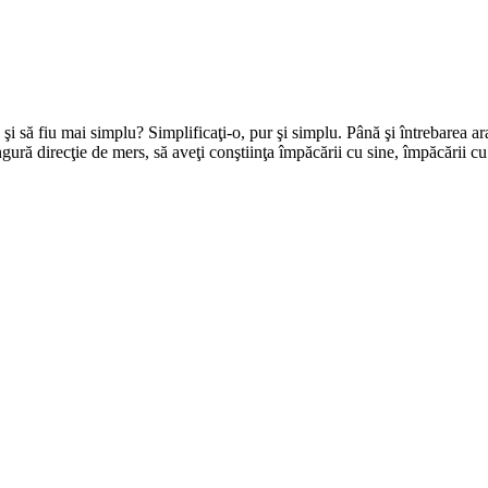
 să fiu mai simplu? Simplificaţi-o, pur şi simplu. Până şi întrebarea arat
gură direcţie de mers, să aveţi conştiinţa împăcării cu sine, împăcării 