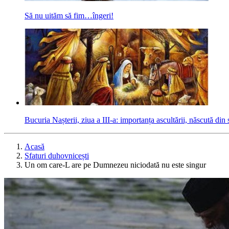
Să nu uităm să fim…îngeri!
Bucuria Nașterii, ziua a III-a: importanța ascultării, născută din
Acasă
Sfaturi duhovnicești
Un om care-L are pe Dumnezeu niciodată nu este singur