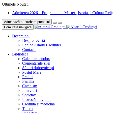
Ultimele Noutăți:
Admiterea 2026 – Programul de Master „Istoria și Cultura Relig
Adresează o întrebare preotului
Comutare navigare
Despre noi
Despre revistă
Echipa Altarul Credinței
Contacte
Bibliotecă
Calendar ortodox
Comentariile zilei
Sfaturi duhovnicești
Postul Mare
Predici
Familia
Catehism
Interviuri
Societate
Provocările vremii
Credință și medicină
Tineret