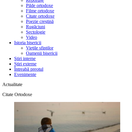
Reportaje
Pilde ortodoxe
Filme ortodoxe
Citate ortodoxe
Poezie creştină
Rugăciuni
Sectologie
Video
Istoria bisericii
Vieţile sfinţilor
Oamenii bisericii
Ştiri interne
Știri externe
Întreabă preotul
Evenimente
Actualitate
Citate Ortodoxe