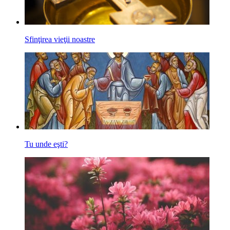
Sfinţirea vieţii noastre
Tu unde eşti?