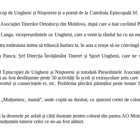
cop de Ungheni și Nisporeni și a pornit de la Catedrala Episcopală Sf.
 ai Asociației Tinerilor Ortodocși din Moldova, după care a luat cuvîntul
 Langa, vicepreședintele or. Ungheni, care a venit la rândul lui cu un me
ntru totdeauna inima să trăiască înafara ta, în asta a reușit să ne convi
a Pancu, Șef Direcția Învățământ Tineret și Sport Ungheni, care ne sus
scopiei de Ungheni și Nisporeni și totodată Președintele Asociației
au fost desfășurate peste 50 activități în școli și extrașcolare prin care 
ortul și consecințele ei, etc. Problema plecării părinților peste hotare f
 „Mulțumesc, mamă”, unde copiii au ilustrat, cu ajutorul cretei de colora
at la desenele pe asfalt și cărți ilustrate pentru colorat din partea AO Mo
mulțumim tuturor celor ce ne-au fost alături.