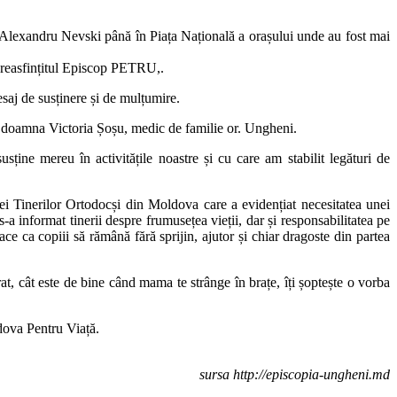
 Alexandru Nevski până în Piața Națională a orașului unde au fost mai
 Preasfințitul Episcop PETRU,.
saj de susținere și de mulțumire.
ngă doamna Victoria Șoșu, medic de familie or. Ungheni.
ține mereu în activitățile noastre și cu care am stabilit legături de
 Tinerilor Ortodocși din Moldova care a evidențiat necesitatea unei
s-a informat tinerii despre frumusețea vieții, dar și responsabilitatea pe
ace ca copiii să rămână fără sprijin, ajutor și chiar dragoste din partea
t, cât este de bine când mama te strânge în brațe, îți șoptește o vorba
ldova Pentru Viață.
sursa http://episcopia-ungheni.md