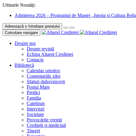
Ultimele Noutăți:
Admiterea 2026 – Programul de Master „Istoria și Cultura Relig
Adresează o întrebare preotului
Comutare navigare
Despre noi
Despre revistă
Echipa Altarul Credinței
Contacte
Bibliotecă
Calendar ortodox
Comentariile zilei
Sfaturi duhovnicești
Postul Mare
Predici
Familia
Catehism
Interviuri
Societate
Provocările vremii
Credință și medicină
Tineret