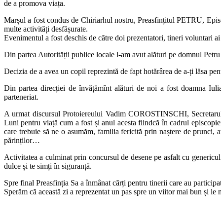
de a promova viața.
Marșul a fost condus de Chiriarhul nostru, Preasfințitul PETRU, Epis
multe activități desfășurate.
Evenimentul a fost deschis de către doi prezentatori, tineri voluntari
Din partea Autorității publice locale l-am avut alături pe domnul Petru
Decizia de a avea un copil reprezintă de fapt hotărârea de a-ți lăsa pe
Din partea direcției de învățămînt alături de noi a fost doamna Iuli
parteneriat.
A urmat discursul Protoiereului Vadim COROSTINSCHI, Secretarul Epi
Luni pentru viață cum a fost și anul acesta fiindcă în cadrul episcopiei 
care trebuie să ne o asumăm, familia fericită prin naștere de prunci, av
părinților…
Activitatea a culminat prin concursul de desene pe asfalt cu genericul
dulce și te simți în siguranță.
Spre final Preasfinția Sa a înmânat cărți pentru tinerii care au particip
Sperăm că această zi a reprezentat un pas spre un viitor mai bun și le 