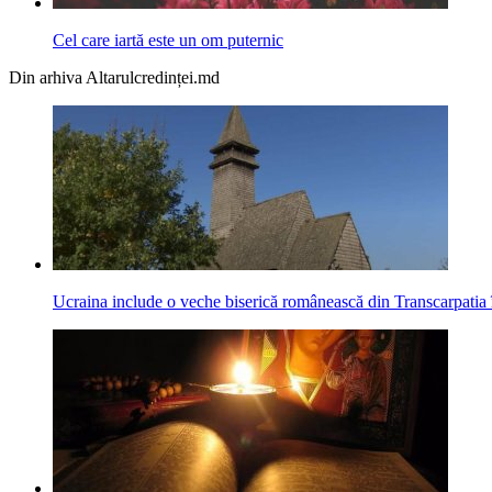
Cel care iartă este un om puternic
Din arhiva Altarulcredinței.md
Ucraina include o veche biserică românească din Transcarpatia