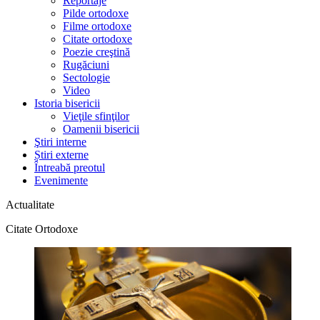
Reportaje
Pilde ortodoxe
Filme ortodoxe
Citate ortodoxe
Poezie creştină
Rugăciuni
Sectologie
Video
Istoria bisericii
Vieţile sfinţilor
Oamenii bisericii
Ştiri interne
Știri externe
Întreabă preotul
Evenimente
Actualitate
Citate Ortodoxe