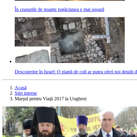
În ceasurile de noapte rugăciunea e mai uşoară
Descoperire în Israel: O piatră de cult ar putea oferi noi detalii
Acasă
Ştiri interne
Marșul pentru Viață 2017 la Ungheni