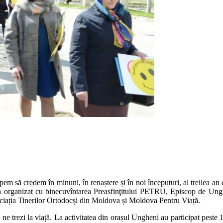
em să credem în minuni, în renaștere și în noi începuturi, al treilea an
-a organizat cu binecuvîntarea Preasfinţitului PETRU, Episcop de Unghe
ciația Tinerilor Ortodocși din Moldova și Moldova Pentru Viață.
e trezi la viață. La activitatea din orașul Ungheni au participat peste 150 