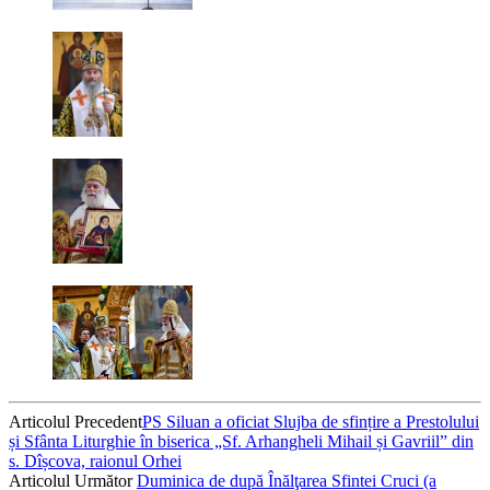
Articolul Precedent
PS Siluan a oficiat Slujba de sfințire a Prestolului
și Sfânta Liturghie în biserica „Sf. Arhangheli Mihail și Gavriil” din
s. Dîșcova, raionul Orhei
Articolul Următor
Duminica de după Înălţarea Sfintei Cruci (a