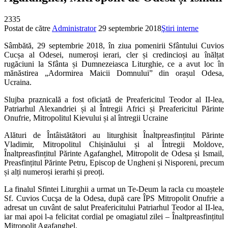
2335
Postat de către
Administrator
29 septembrie 2018
Ştiri interne
Sâmbătă, 29 septembrie 2018, în ziua pomenirii Sfântului Cuvios
Cucșa al Odesei, numeroși ierari, cler și credincioși au înălțat
rugăciuni la Sfânta și Dumnezeiasca Liturghie, ce a avut loc în
mănăstirea „Adormirea Maicii Domnului” din orașul Odesa,
Ucraina.
Slujba praznicală a fost oficiată de Preafericitul Teodor al II-lea,
Patriarhul Alexandriei și al Întregii Africi și Preafericitul Părinte
Onufrie, Mitropolitul Kievului și al întregii Ucraine
Alături de Întâistătători au liturghisit Înaltpreasfințitul Părinte
Vladimir, Mitropolitul Chișinăului și al Întregii Moldove,
Înaltpreasfințitul Părinte Agafanghel, Mitropolit de Odesa și Ismail,
Preasfințitul Părinte Petru, Episcop de Ungheni și Nisporeni, precum
și alți numeroși ierarhi și preoți.
La finalul Sfintei Liturghii a urmat un Te-Deum la racla cu moaștele
Sf. Cuvios Cucşa de la Odesa, după care ÎPS Mitropolit Onufrie a
adresat un cuvânt de salut Preafericitului Patriarhul Teodor al II-lea,
iar mai apoi l-a felicitat cordial pe omagiatul zilei – Înaltpreasfințitul
Mitropolit Agafanghel.