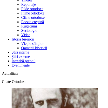
Tineret
Reportaje
Pilde ortodoxe
Filme ortodoxe
Citate ortodoxe
Poezie creştină
Rugăciuni
Sectologie
Video
Istoria bisericii
Vieţile sfinţilor
Oamenii bisericii
Ştiri interne
Știri externe
Întreabă preotul
Evenimente
Actualitate
Citate Ortodoxe