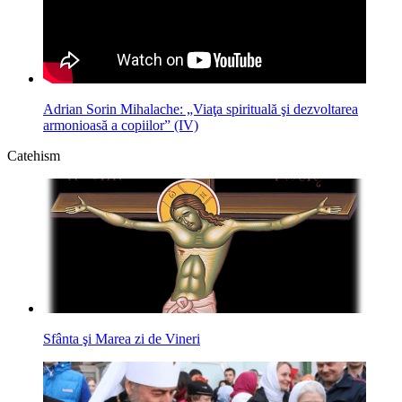
Adrian Sorin Mihalache: „Viaţa spirituală şi dezvoltarea
armonioasă a copiilor” (IV)
Catehism
Sfânta şi Marea zi de Vineri