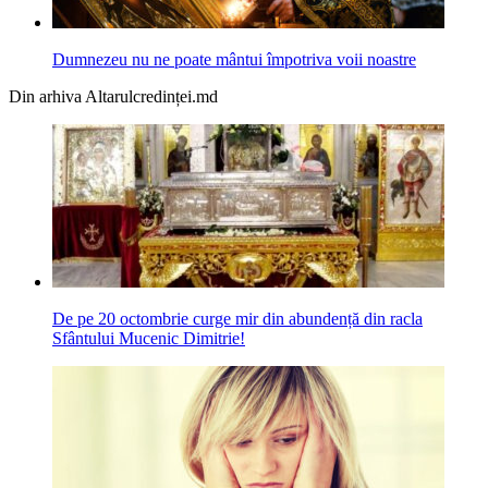
Dumnezeu nu ne poate mântui împotriva voii noastre
Din arhiva Altarulcredinței.md
De pe 20 octombrie curge mir din abundență din racla
Sfântului Mucenic Dimitrie!