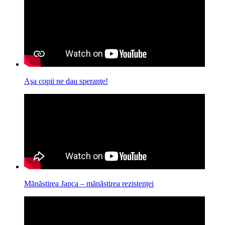
Aşa copii ne dau speranţe!
Mănăstirea Japca – mănăstirea rezistenței