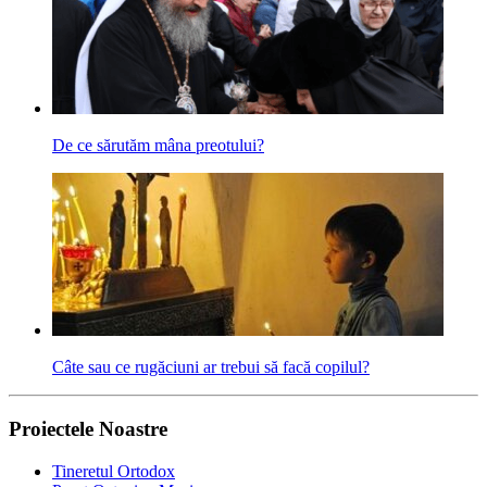
De ce sărutăm mâna preotului?
Câte sau ce rugăciuni ar trebui să facă copilul?
Proiectele Noastre
Tineretul Ortodox