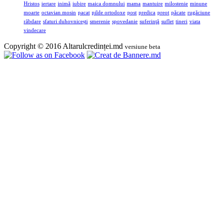
Hristos
iertare
inimă
iubire
maica domnului
mama
mantuire
milostenie
minune
moarte
octavian mosin
pacat
pilde ortodoxe
post
predica
preot
păcate
rugăciune
răbdare
sfaturi duhovnicești
smerenie
spovedanie
suferinţă
suflet
tineri
viata
vindecare
Copyright © 2016 Altarulcredinței.md
versiune beta