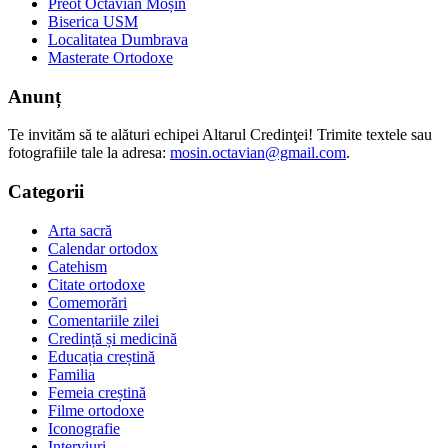
Preot Octavian Moșin
Biserica USM
Localitatea Dumbrava
Masterate Ortodoxe
Anunț
Te invităm să te alături echipei Altarul Credinţei! Trimite textele sau
fotografiile tale la adresa:
mosin.octavian@gmail.com
.
Categorii
Arta sacră
Calendar ortodox
Catehism
Citate ortodoxe
Comemorări
Comentariile zilei
Credință și medicină
Educația creștină
Familia
Femeia creștină
Filme ortodoxe
Iconografie
Interviuri