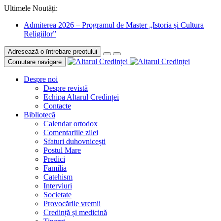
Ultimele Noutăți:
Admiterea 2026 – Programul de Master „Istoria și Cultura
Religiilor”
Adresează o întrebare preotului
Comutare navigare
Despre noi
Despre revistă
Echipa Altarul Credinței
Contacte
Bibliotecă
Calendar ortodox
Comentariile zilei
Sfaturi duhovnicești
Postul Mare
Predici
Familia
Catehism
Interviuri
Societate
Provocările vremii
Credință și medicină