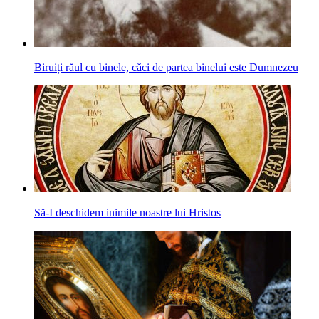
Biruiți răul cu binele, căci de partea binelui este Dumnezeu
Să-I deschidem inimile noastre lui Hristos