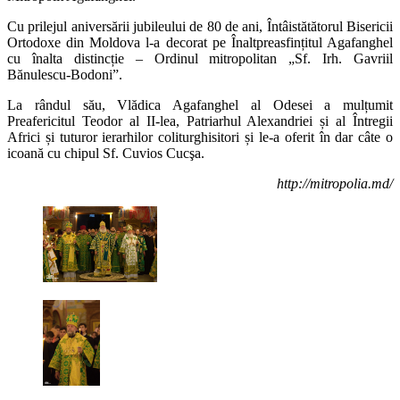
Cu prilejul aniversării jubileului de 80 de ani, Întâistătătorul Bisericii
Ortodoxe din Moldova l-a decorat pe Înaltpreasfințitul Agafanghel
cu înalta distincție – Ordinul mitropolitan „Sf. Irh. Gavriil
Bănulescu-Bodoni”.
La rândul său, Vlădica Agafanghel al Odesei a mulțumit
Preafericitul Teodor al II-lea, Patriarhul Alexandriei și al Întregii
Africi și tuturor ierarhilor coliturghisitori și le-a oferit în dar câte o
icoană cu chipul Sf. Cuvios Cucşa.
http://mitropolia.md/