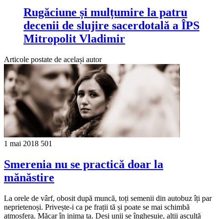
Rugăciune și mulțumire la patru
decenii de slujire sacerdotală a ÎPS
Mitropolit Vladimir
Articole postate de același autor
1 mai 2018
501
Smerenia nu se practică doar la
mănăstire
La orele de vârf, obosit după muncă, toți semenii din autobuz îți par
neprietenoși. Privește-i ca pe frații tă și poate se mai schimbă
atmosfera. Măcar în inima ta. Deși unii se înghesuie, alții ascultă