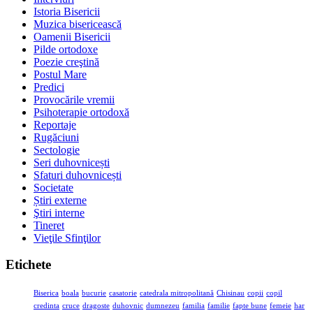
Istoria Bisericii
Muzica bisericească
Oamenii Bisericii
Pilde ortodoxe
Poezie creştină
Postul Mare
Predici
Provocările vremii
Psihoterapie ortodoxă
Reportaje
Rugăciuni
Sectologie
Seri duhovnicești
Sfaturi duhovnicești
Societate
Știri externe
Ştiri interne
Tineret
Vieţile Sfinţilor
Etichete
Biserica
boala
bucurie
casatorie
catedrala mitropolitană
Chisinau
copii
copil
credinta
cruce
dragoste
duhovnic
dumnezeu
familia
familie
fapte bune
femeie
har