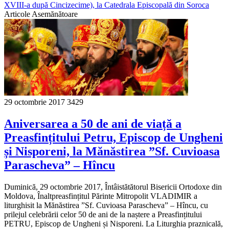
XVIII-a după Cincizecime), la Catedrala Episcopală din Soroca
Articole Asemănătoare
29 octombrie 2017
3429
Aniversarea a 50 de ani de viață a
Preasfințitului Petru, Episcop de Ungheni
și Nisporeni, la Mănăstirea ”Sf. Cuvioasa
Parascheva” – Hîncu
Duminică, 29 octombrie 2017, Întâistătătorul Bisericii Ortodoxe din
Moldova, Înaltpreasfințitul Părinte Mitropolit VLADIMIR a
liturghisit la Mănăstirea ”Sf. Cuvioasa Parascheva” – Hîncu, cu
prilejul celebrării celor 50 de ani de la naștere a Preasfințitului
PETRU, Episcop de Ungheni și Nisporeni. La Liturghia praznicală,