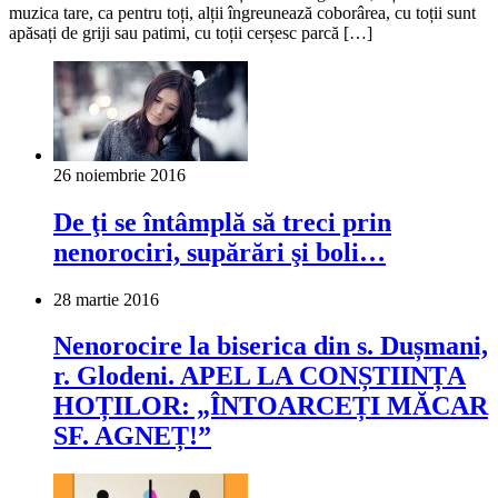
muzica tare, ca pentru toți, alții îngreunează coborârea, cu toții sunt
apăsați de griji sau patimi, cu toții cerșesc parcă […]
26 noiembrie 2016
De ţi se întâmplă să treci prin
nenorociri, supărări şi boli…
28 martie 2016
Nenorocire la biserica din s. Dușmani,
r. Glodeni. APEL LA CONȘTIINȚA
HOȚILOR: „ÎNTOARCEȚI MĂCAR
SF. AGNEȚ!”