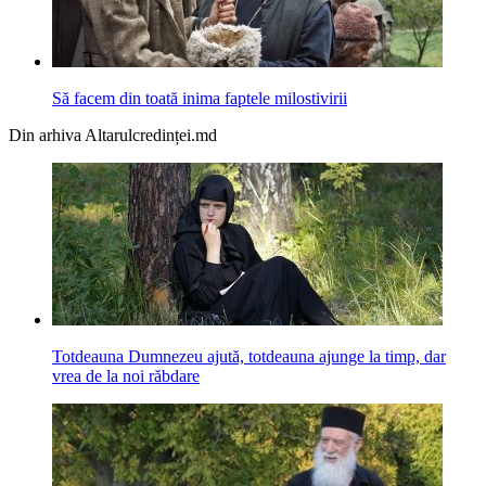
Să facem din toată inima faptele milostivirii
Din arhiva Altarulcredinței.md
Totdeauna Dumnezeu ajută, totdeauna ajunge la timp, dar
vrea de la noi răbdare