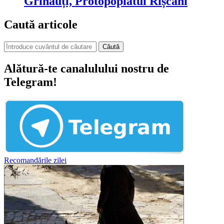
Grinăuți, Protopopiatul Rîșcani
Caută articole
Căută
Alătură-te canalulului nostru de
Telegram!
Recomandările zilei