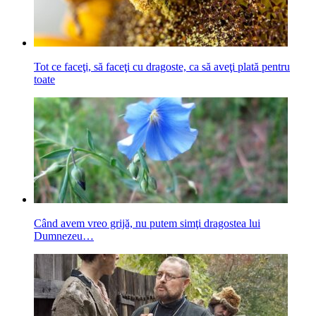
Tot ce faceţi, să faceţi cu dragoste, ca să aveţi plată pentru
toate
Când avem vreo grijă, nu putem simţi dragostea lui
Dumnezeu…