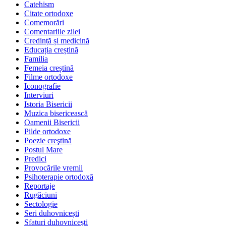
Catehism
Citate ortodoxe
Comemorări
Comentariile zilei
Credință și medicină
Educația creștină
Familia
Femeia creștină
Filme ortodoxe
Iconografie
Interviuri
Istoria Bisericii
Muzica bisericească
Oamenii Bisericii
Pilde ortodoxe
Poezie creştină
Postul Mare
Predici
Provocările vremii
Psihoterapie ortodoxă
Reportaje
Rugăciuni
Sectologie
Seri duhovnicești
Sfaturi duhovnicești