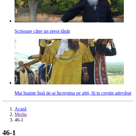
Scrisoare către un preot tânăr
Mai înainte însă de-ai încreştina pe alţii, fii tu creştin adevărat
Acasă
Media
46-1
46-1