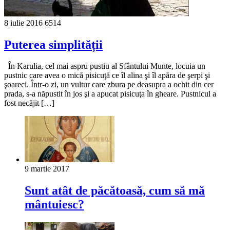
8 iulie 2016
6514
Puterea simplității
În Karulia, cel mai aspru pustiu al Sfântului Munte, locuia un
pustnic care avea o mică pisicuţă ce îl alina şi îl apăra de şerpi şi
şoareci. Într-o zi, un vultur care zbura pe deasupra a ochit din cer
prada, s-a năpustit în jos şi a apucat pisicuţa în gheare. Pustnicul a
fost necăjit […]
9 martie 2017
Sunt atât de păcătoasă, cum să mă
mântuiesc?