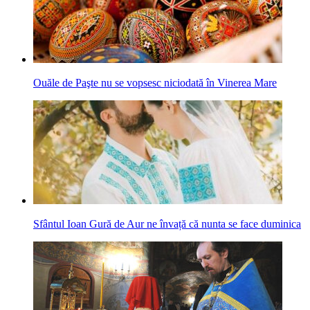
Ouăle de Paşte nu se vopsesc niciodată în Vinerea Mare
Sfântul Ioan Gură de Aur ne învață că nunta se face duminica