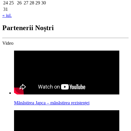
24
25
26
27
28
29
30
31
« iul.
Partenerii Noștri
Video
Mănăstirea Japca – mănăstirea rezistenței