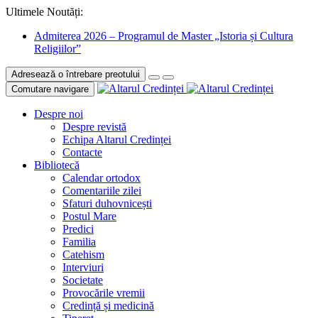
Ultimele Noutăți:
Admiterea 2026 – Programul de Master „Istoria și Cultura
Religiilor”
Adresează o întrebare preotului
Comutare navigare
Despre noi
Despre revistă
Echipa Altarul Credinței
Contacte
Bibliotecă
Calendar ortodox
Comentariile zilei
Sfaturi duhovnicești
Postul Mare
Predici
Familia
Catehism
Interviuri
Societate
Provocările vremii
Credință și medicină