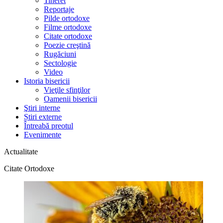
Tineret
Reportaje
Pilde ortodoxe
Filme ortodoxe
Citate ortodoxe
Poezie creştină
Rugăciuni
Sectologie
Video
Istoria bisericii
Vieţile sfinţilor
Oamenii bisericii
Ştiri interne
Știri externe
Întreabă preotul
Evenimente
Actualitate
Citate Ortodoxe